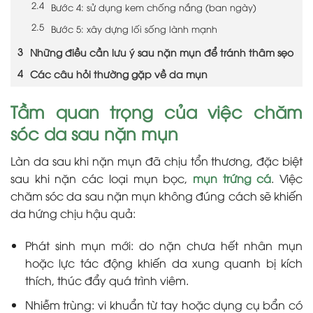
Bước 4: sử dụng kem chống nắng (ban ngày)
Bước 5: xây dựng lối sống lành mạnh
Những điều cần lưu ý sau nặn mụn để tránh thâm sẹo
Các câu hỏi thường gặp về da mụn
Tầm quan trọng của việc chăm
sóc da sau nặn mụn
Làn da sau khi nặn mụn đã chịu tổn thương, đặc biệt
sau khi nặn các loại mụn bọc,
mụn trứng cá
. Việc
chăm sóc da sau nặn mụn không đúng cách sẽ khiến
da hứng chịu hậu quả:
Phát sinh mụn mới: do nặn chưa hết nhân mụn
hoặc lực tác động khiến da xung quanh bị kích
thích, thúc đẩy quá trình viêm.
Nhiễm trùng: vi khuẩn từ tay hoặc dụng cụ bẩn có