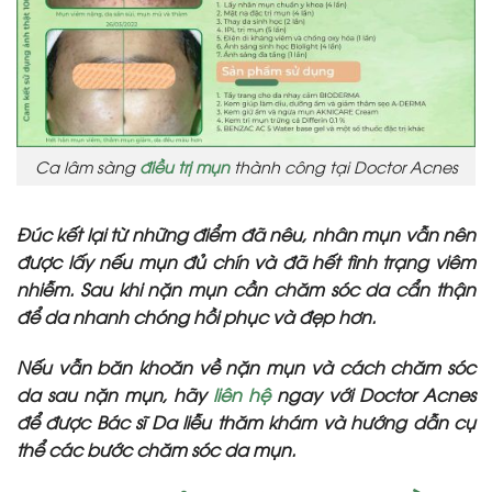
Ca lâm sàng
điều trị mụn
thành công tại Doctor Acnes
Đúc kết lại từ những điểm đã nêu, nhân mụn vẫn nên
được lấy nếu mụn đủ chín và đã hết tình trạng viêm
nhiễm. Sau khi nặn mụn cần chăm sóc da cẩn thận
để da nhanh chóng hồi phục và đẹp hơn.
Nếu vẫn băn khoăn về nặn mụn và cách chăm sóc
da sau nặn mụn, hãy
liên hệ
ngay với Doctor Acnes
để được Bác sĩ Da liễu thăm khám và hướng dẫn cụ
thể các bước chăm sóc da mụn.