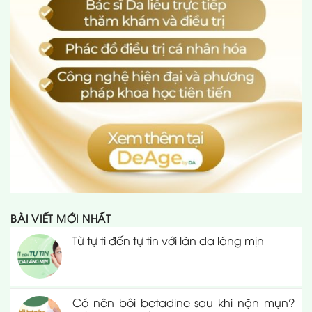
BÀI VIẾT MỚI NHẤT
Từ tự ti đến tự tin với làn da láng mịn
Có nên bôi betadine sau khi nặn mụn?