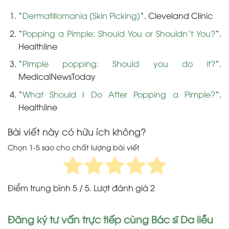
“
Dermatillomania (Skin Picking)
“
. Cleveland Clinic
“
Popping a Pimple: Should You or Shouldn’t You?
“.
Healthline
“
Pimple popping: Should you do it?
“.
MedicalNewsToday
“
What Should I Do After Popping a Pimple?
“.
Healthline
Bài viết này có hữu ích không?
Chọn 1-5 sao cho chất lượng bài viết
Điểm trung bình
5
/ 5. Lượt đánh giá
2
Đăng ký tư vấn trực tiếp cùng Bác sĩ Da liễu