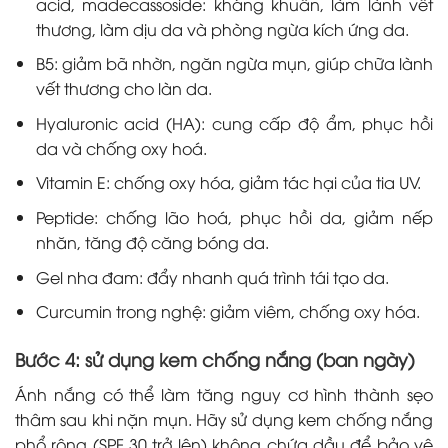
acid, madecassoside: kháng khuẩn, làm lành vết
thương, làm dịu da và phòng ngừa kích ứng da.
B5: giảm bã nhờn, ngăn ngừa mụn, giúp chữa lành
vết thương cho làn da.
Hyaluronic acid (HA): cung cấp độ ẩm, phục hồi
da và chống oxy hoá.
Vitamin E: chống oxy hóa, giảm tác hại của tia UV.
Peptide: chống lão hoá, phục hồi da, giảm nếp
nhăn, tăng độ căng bóng da.
Gel nha đam: đẩy nhanh quá trình tái tạo da.
Curcumin trong nghệ: giảm viêm, chống oxy hóa.
Bước 4: sử dụng kem chống nắng (ban ngày)
Ánh nắng có thể làm tăng nguy cơ hình thành sẹo
thâm sau khi nặn mụn. Hãy sử dụng kem chống nắng
phổ rộng (SPF 30 trở lên) không chứa dầu để bảo vệ