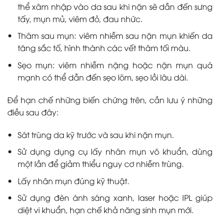
thể xâm nhập vào da sau khi nặn sẽ dẫn đến sưng
tấy, mụn mủ, viêm đỏ, đau nhức.
Thâm sau mụn: viêm nhiễm sau nặn mụn khiến da
tăng sắc tố, hình thành các vết thâm tối màu.
Sẹo mụn: viêm nhiễm nặng hoặc nặn mụn quá
mạnh có thể dẫn đến sẹo lõm, sẹo lồi lâu dài.
Để hạn chế những biến chứng trên, cần lưu ý những
điều sau đây:
Sát trùng da kỹ trước và sau khi nặn mụn.
Sử dụng dụng cụ lấy nhân mụn vô khuẩn, dùng
một lần để giảm thiểu nguy cơ nhiễm trùng.
Lấy nhân mụn đúng kỹ thuật.
Sử dụng đèn ánh sáng xanh, laser hoặc IPL giúp
diệt vi khuẩn, hạn chế khả năng sinh mụn mới.