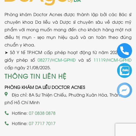
Phòng khám Doctor Acnes được thành lập bởi các Bác sĩ
chuyên khoa Da liễu và Dược sĩ chuyên sâu về dược mỹ
phẩm với mong muốn mang đến cho khách hàng một nơi
điều trị mụn - sẹo mụn hiệu quả và an toàn theo đúng
chuẩn y khoa.
➤ Sở Y tế TP.HCM cấp phép hoạt động từ năm 2020 theo
giấy phép số
08277/HCM-GPHĐ
và số
11119/HCM-GPHĐ
cấp ngày 21/08/2025.
THÔNG TIN LIÊN HỆ
PHÒNG KHÁM DA LIỄU DOCTOR ACNES
Địa chỉ: 8A Sư Thiện Chiếu, Phường Xuân Hòa, Thành
phố Hồ Chí Minh
Hotline:
07 0838 0878
Hotline:
07 7717 7017