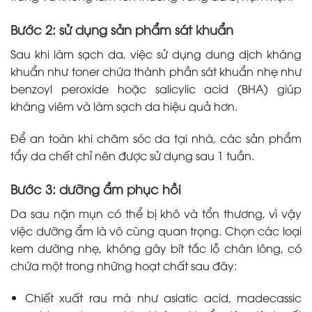
Bước 2: sử dụng sản phẩm sát khuẩn
Sau khi làm sạch da, việc sử dụng dung dịch kháng
khuẩn như toner chứa thành phần sát khuẩn nhẹ như
benzoyl peroxide hoặc salicylic acid (BHA) giúp
kháng viêm và làm sạch da hiệu quả hơn.
Để an toàn khi chăm sóc da tại nhà, các sản phẩm
tẩy da chết chỉ nên được sử dụng sau 1 tuần.
Bước 3: dưỡng ẩm phục hồi
Da sau nặn mụn có thể bị khô và tổn thương, vì vậy
việc dưỡng ẩm là vô cùng quan trọng. Chọn các loại
kem dưỡng nhẹ, không gây bít tắc lỗ chân lông, có
chứa một trong những hoạt chất sau đây:
Chiết xuất rau má như asiatic acid, madecassic