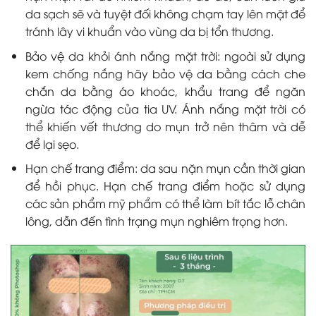
da sạch sẽ và tuyệt đối không chạm tay lên mặt để
tránh lây vi khuẩn vào vùng da bị tổn thương.
Bảo vệ da khỏi ánh nắng mặt trời: ngoài sử dụng
kem chống nắng hãy bảo vệ da bằng cách che
chắn da bằng áo khoác, khẩu trang để ngăn
ngừa tác động của tia UV. Ánh nắng mặt trời có
thể khiến vết thương do mụn trở nên thâm và dễ
để lại sẹo.
Hạn chế trang điểm: da sau nặn mụn cần thời gian
để hồi phục. Hạn chế trang điểm hoặc sử dụng
các sản phẩm mỹ phẩm có thể làm bít tắc lỗ chân
lông, dẫn đến tình trạng mụn nghiêm trọng hơn.