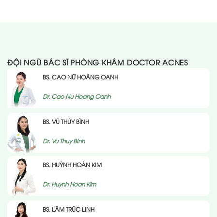
ĐỘI NGŨ BÁC SĨ PHÒNG KHÁM DOCTOR ACNES
BS. CAO NỮ HOÀNG OANH
Dr. Cao Nu Hoang Oanh
BS. VŨ THÚY BÌNH
Dr. Vu Thuy BInh
BS. HUỲNH HOÀN KIM
Dr. Huynh Hoan Kim
BS. LÂM TRÚC LINH