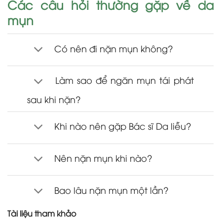
Các câu hỏi thường gặp về da
mụn
Có nên đi nặn mụn không?
Làm sao để ngăn mụn tái phát
sau khi nặn?
Khi nào nên gặp Bác sĩ Da liễu?
Nên nặn mụn khi nào?
Bao lâu nặn mụn một lần?
Tài liệu tham khảo