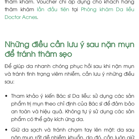
thăm khám. Voucher chỉ áp dụng cho khách hàng
thăm khám
lần đầu tiên
tại
Phòng khám Da liễu
Doctor Acnes
.
Những điều cần lưu ý sau nặn mụn
để tránh thâm sẹo
Để giúp da nhanh chóng phục hồi sau khi nặn mụn
và tránh tình trạng viêm nhiễm, cần lưu ý những điều
sau:
Tham khảo ý kiến Bác sĩ Da liễu: sử dụng các sản
phẩm trị mụn theo chỉ định của Bác sĩ để đảm bảo
an toàn và hiệu quả. Không tự ý sử dụng các sản
phẩm có thể gây kích ứng da.
Giữ da sạch và tránh chạm tay lên mặt: da sau
nặn mụn rất dễ nhiễm khuẩn, do đó, cần luôn giữ