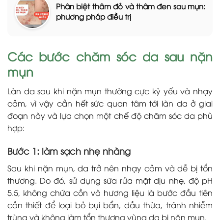
Phân biệt thâm đỏ và thâm đen sau mụn:
phương pháp điều trị
Các bước chăm sóc da sau nặn
mụn
Làn da sau khi nặn mụn thường cực kỳ yếu và nhạy
cảm, vì vậy cần hết sức quan tâm tới làn da ở giai
đoạn này và lựa chọn một chế độ chăm sóc da phù
hợp:
Bước 1: làm sạch nhẹ nhàng
Sau khi nặn mụn, da trở nên nhạy cảm và dễ bị tổn
thương. Do đó, sử dụng sữa rửa mặt dịu nhẹ, độ pH
5.5, không chứa cồn và hương liệu là bước đầu tiên
cần thiết để loại bỏ bụi bẩn, dầu thừa, tránh nhiễm
trùng và không làm tổn thương vùng da bị nặn mụn.