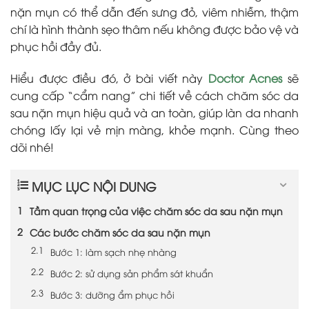
nặn mụn có thể dẫn đến sưng đỏ, viêm nhiễm, thậm
chí là hình thành sẹo thâm nếu không được bảo vệ và
phục hồi đầy đủ.
Hiểu được điều đó, ở bài viết này
Doctor Acnes
sẽ
cung cấp “cẩm nang” chi tiết về cách
chăm sóc da
sau nặn mụn
hiệu quả và an toàn, giúp làn da nhanh
chóng lấy lại vẻ mịn màng, khỏe mạnh. Cùng theo
dõi nhé!
MỤC LỤC NỘI DUNG
Tầm quan trọng của việc chăm sóc da sau nặn mụn
Các bước chăm sóc da sau nặn mụn
Bước 1: làm sạch nhẹ nhàng
Bước 2: sử dụng sản phẩm sát khuẩn
Bước 3: dưỡng ẩm phục hồi