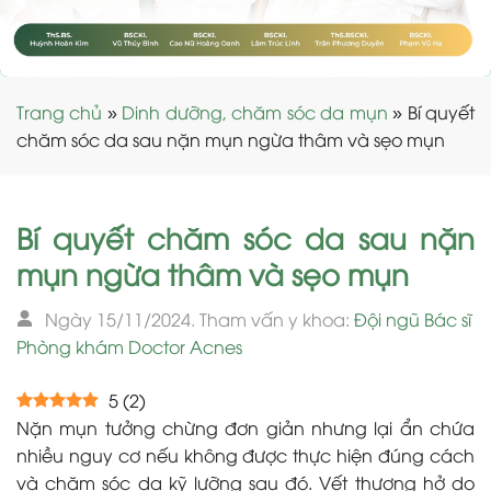
Trang chủ
»
Dinh dưỡng, chăm sóc da mụn
»
Bí quyết
chăm sóc da sau nặn mụn ngừa thâm và sẹo mụn
Bí quyết chăm sóc da sau nặn
mụn ngừa thâm và sẹo mụn
Ngày 15/11/2024. Tham vấn y khoa:
Đội ngũ Bác sĩ
Phòng khám Doctor Acnes
5
(
2
)
Nặn mụn tưởng chừng đơn giản nhưng lại ẩn chứa
nhiều nguy cơ nếu không được thực hiện đúng cách
và chăm sóc da kỹ lưỡng sau đó. Vết thương hở do