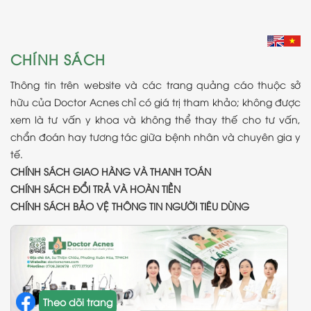
CHÍNH SÁCH
Thông tin trên website và các trang quảng cáo thuộc sở
hữu của Doctor Acnes chỉ có giá trị tham khảo; không được
xem là tư vấn y khoa và không thể thay thế cho tư vấn,
chẩn đoán hay tương tác giữa bệnh nhân và chuyên gia y
tế.
CHÍNH SÁCH GIAO HÀNG VÀ THANH TOÁN
CHÍNH SÁCH ĐỔI TRẢ VÀ HOÀN TIỀN
CHÍNH SÁCH BẢO VỆ THÔNG TIN NGƯỜI TIÊU DÙNG
Theo dõi trang