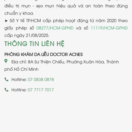
điều trị mụn - sẹo mụn hiệu quả và an toàn theo đúng
chuẩn y khoa.
➤ Sở Y tế TP.HCM cấp phép hoạt động từ năm 2020 theo
giấy phép số
08277/HCM-GPHĐ
và số
11119/HCM-GPHĐ
cấp ngày 21/08/2025.
THÔNG TIN LIÊN HỆ
PHÒNG KHÁM DA LIỄU DOCTOR ACNES
Địa chỉ: 8A Sư Thiện Chiếu, Phường Xuân Hòa, Thành
phố Hồ Chí Minh
Hotline:
07 0838 0878
Hotline:
07 7717 7017