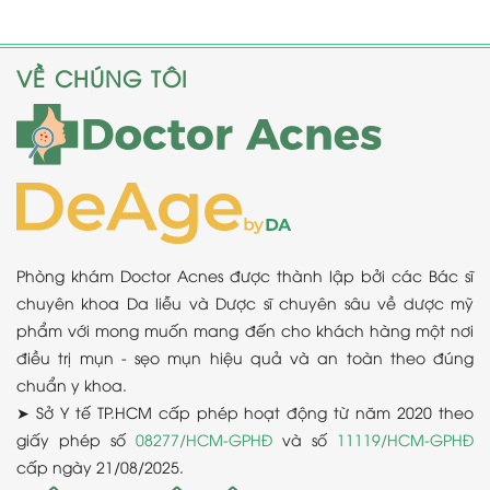
VỀ CHÚNG TÔI
Phòng khám Doctor Acnes được thành lập bởi các Bác sĩ
chuyên khoa Da liễu và Dược sĩ chuyên sâu về dược mỹ
phẩm với mong muốn mang đến cho khách hàng một nơi
điều trị mụn - sẹo mụn hiệu quả và an toàn theo đúng
chuẩn y khoa.
➤ Sở Y tế TP.HCM cấp phép hoạt động từ năm 2020 theo
giấy phép số
08277/HCM-GPHĐ
và số
11119/HCM-GPHĐ
cấp ngày 21/08/2025.