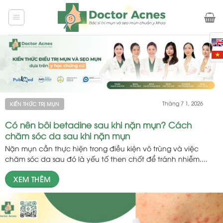
Skip
to
content
Tháng 7 1, 2026
KIẾN THỨC TRỊ MỤN
Có nên bôi betadine sau khi nặn mụn? Cách
chăm sóc da sau khi nặn mụn
Nặn mụn cần thực hiện trong điều kiện vô trùng và việc
chăm sóc da sau đó là yếu tố then chốt để tránh nhiễm....
XEM THÊM