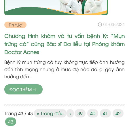
01-03-2024
Tin tức
Chương trình khám và tư vấn bệnh lý: “Mụn
trứng cá” cùng Bác sĩ Da liễu tại Phòng khám
Doctor Acnes
Bệnh lý mụn trứng cá tuy không trực tiếp ảnh hưởng
đến tính mạng nhưng ở mức độ nào đó lại gây ảnh
hưởng đến..
ĐỌC THÊM
Trang 43 / 43
« Trang đầu
‹
39
40
41
42
43