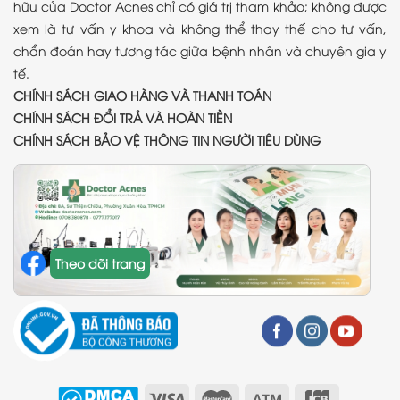
hữu của Doctor Acnes chỉ có giá trị tham khảo; không được
xem là tư vấn y khoa và không thể thay thế cho tư vấn,
chẩn đoán hay tương tác giữa bệnh nhân và chuyên gia y
tế.
CHÍNH SÁCH GIAO HÀNG VÀ THANH TOÁN
CHÍNH SÁCH ĐỔI TRẢ VÀ HOÀN TIỀN
CHÍNH SÁCH BẢO VỆ THÔNG TIN NGƯỜI TIÊU DÙNG
Theo dõi trang