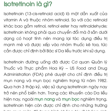
Isotretinoin là gì?
Isotretinoin (13-cis-retinoid acid) là một dẫn xuất của
vitamin A và thuộc nhóm retinoid. So với các retinoid
khác bao gồm retinol, retinol ester hay retinaldehyde;
isotretinoin không phải qua chuyển đổi mà ở sẵn dưới
dạng có hoạt tính nên mang lại tác dụng điều trị
mạnh mẽ và được xếp vào nhóm thuốc kê toa, tức
cần được chỉ định bởi Bác sĩ Da liễu trước khi sử dụng.
Isotretinoin đường uống đã được Cơ quan Quản lý
Thuốc và Thực phẩm Hoa Kỳ – US Food and Drug
Administration (FDA) phê duyệt cho chỉ định điều trị
mụn nang và mụn bọc nghiêm trọng từ năm 1982.
Qua hơn 3 thập kỷ, việc sử dụng isotretinoin ngày nay
trở nên phổ biến hơn. Trong các Khuyến cáo Da liễu
hiện nay, ngoài
mụn nang
và
mụn bọc
nghiêm trọng,
isotretinoin hiện còn được chỉ định cho những trường