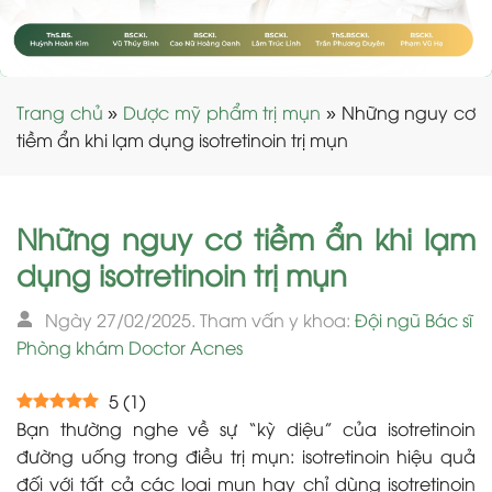
Trang chủ
»
Dược mỹ phẩm trị mụn
»
Những nguy cơ
tiềm ẩn khi lạm dụng isotretinoin trị mụn
Những nguy cơ tiềm ẩn khi lạm
dụng isotretinoin trị mụn
Ngày 27/02/2025. Tham vấn y khoa:
Đội ngũ Bác sĩ
Phòng khám Doctor Acnes
5
(
1
)
Bạn thường nghe về sự “kỳ diệu” của isotretinoin
đường uống trong điều trị mụn: isotretinoin hiệu quả
đối với tất cả các loại mụn hay chỉ dùng isotretinoin