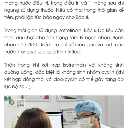
tháng trước điều trị, trong điều trị và 1 tháng sau khi
ngưng sử dụng thuốc. Nếu có thai trong thời gian kể
trên, phải lập tức báo ngay cho Bác sĩ.
Trong thời gian sử dụng isotretinoin, Bác sĩ Da liễu cần
theo dõi chặt chẽ tình trạng tâm lý bệnh nhân. Bệnh
nhân nên được kiểm tra chỉ số men gan và mỡ máu
trước, trong và sau quá trình trị liệu.
Thận trọng khi kết hợp isotretinoin với kháng sinh
đường uống, đặc biệt là kháng sinh nhóm cyclin (khi
kết hợp đồng thời với doxycyclin có thể gây tăng áp
lực nội sọ…).