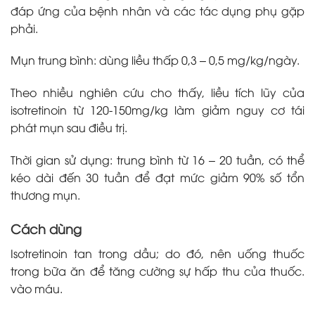
đáp ứng của bệnh nhân và các tác dụng phụ gặp
phải.
Mụn trung bình: dùng liều thấp 0,3 – 0,5 mg/kg/ngày.
Theo nhiều nghiên cứu cho thấy, liều tích lũy của
isotretinoin từ 120-150mg/kg làm giảm nguy cơ tái
phát mụn sau điều trị.
Thời gian sử dụng: trung bình từ 16 – 20 tuần, có thể
kéo dài đến 30 tuần để đạt mức giảm 90% số tổn
thương mụn.
Cách dùng
Isotretinoin tan trong dầu; do đó, nên uống thuốc
trong bữa ăn để tăng cường sự hấp thu của thuốc.
vào máu.