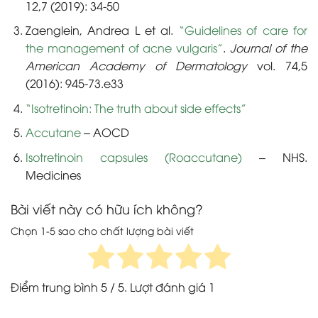
12,7 (2019): 34-50
Zaenglein, Andrea L et al.
“Guidelines of care for
the management of acne vulgaris”
.
Journal of the
American Academy of Dermatology
vol. 74,5
(2016): 945-73.e33
“Isotretinoin: The truth about side effects”
Accutane
– AOCD
Isotretinoin capsules (Roaccutane)
– NHS.
Medicines
Bài viết này có hữu ích không?
Chọn 1-5 sao cho chất lượng bài viết
Điểm trung bình
5
/ 5. Lượt đánh giá
1