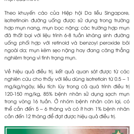
Theo khuyến cáo của Hiệp hội Da liễu Singapore,
isotretinoin đường uống được sử dụng trong trường
hợp mụn nang, mụn bọc nặng; các trường hợp mụn
đã thất bại với liệu trình 6-8 tuần kháng sinh đường
uống phối hợp với retinoid và benzoyl peroxide bôi
ngoài da; mụn kèm sẹo nặng hay đang căng thẳng
nghiêm trọng vì tình trạng mụn.
Về hiệu quả điều trị, kết quả quan sát được từ các
nghiên cứu cho thấy với liều dùng isotretioin từ 0.5 – 1
mg/kg/ngày, liều tích lũy trong cả quá trình điều trị
120-150 mg/kg, 85% bệnh nhân sử dụng sạch mụn
trong vòng 16 tuần. Ở nhóm bệnh nhân còn lại, có
thể cần đến 5 – 6 tháng và có ít hơn 1% bệnh nhân
cần đến 12 tháng để đạt được hiệu quả điều trị.