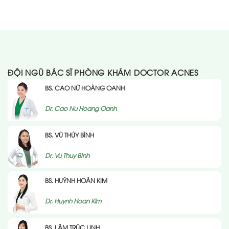
ĐỘI NGŨ BÁC SĨ PHÒNG KHÁM DOCTOR ACNES
BS. CAO NỮ HOÀNG OANH
Dr. Cao Nu Hoang Oanh
BS. VŨ THÚY BÌNH
Dr. Vu Thuy BInh
BS. HUỲNH HOÀN KIM
Dr. Huynh Hoan Kim
BS. LÂM TRÚC LINH