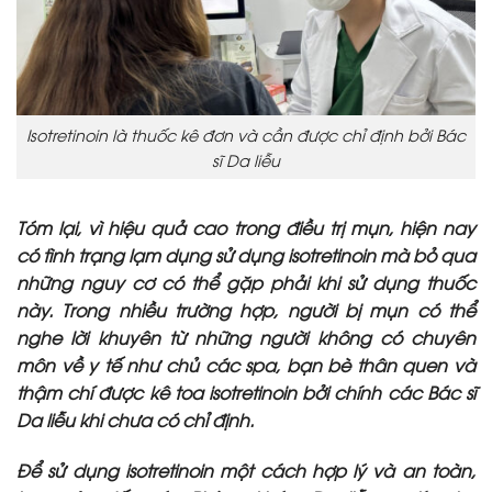
Isotretinoin là thuốc kê đơn và cần được chỉ định bởi Bác
sĩ Da liễu
Tóm lại, vì hiệu quả cao trong điều trị mụn, hiện nay
có tình trạng lạm dụng sử dụng isotretinoin mà bỏ qua
những nguy cơ có thể gặp phải khi sử dụng thuốc
này. Trong nhiều trường hợp, người bị mụn có thể
nghe lời khuyên từ những người không có chuyên
môn về y tế như chủ các spa, bạn bè thân quen và
thậm chí được kê toa isotretinoin bởi chính các Bác sĩ
Da liễu khi chưa có chỉ định.
Để sử dụng isotretinoin một cách hợp lý và an toàn,