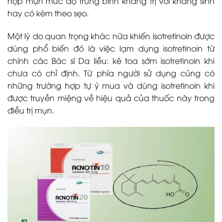
hợp mụn mức độ trung bình kháng trị với kháng sinh
hay có kèm theo sẹo.
Một lý do quan trọng khác nữa khiến isotretinoin được
dùng phổ biến đó là việc lạm dụng isotretinoin từ
chính các Bác sĩ Da liễu: kê toa sớm isotretinoin khi
chưa có chỉ định. Từ phía người sử dụng cũng có
những trường hợp tự ý mua và dùng isotretinoin khi
được truyền miệng về hiệu quả của thuốc này trong
điều trị mụn.