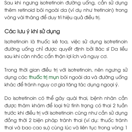
Sau khi ngưng isotretinoin đường uống, cần sử dụng
thêm retinoid bôi ngoài da (ví dụ như tretinoin) trong
vòng vài tháng để duy trì hiệu quả điều trị.
Các lưu ý khi sử dụng
Isotretinoin là thuốc kê toa, việc sử dụng isotretinoin
đường uống chỉ được quyết định bởi Bác sĩ Da liễu
sau khi cân nhắc cẩn thận lợi ích và nguy cơ.
Trong thời gian điều trị với isotretinoin, nên ngưng sử
dụng các
thuốc trị mụn
bôi ngoài da và đường uống
khác để tránh nguy cơ gia tăng tác dụng ngoại ý.
Do isotretinoin có thể gây quái thai, bệnh nhân cần
được thăm khám để loại trừ tình trạng có thai 2 tuần
trước khi điều trị với isotretinoin cũng như cần sử dụng
đồng thời 2 biện pháp tránh thai (ví dụ: thuốc tránh
thai và bao cao su) cùng lúc và liên tục trong vòng 1