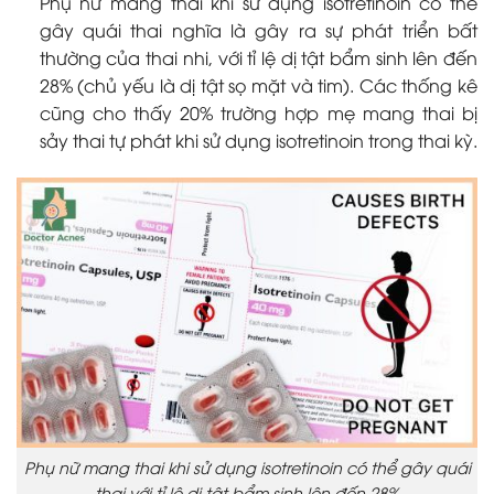
Phụ nữ mang thai khi sử dụng isotretinoin có thể
gây quái thai nghĩa là gây ra sự phát triển bất
thường của thai nhi, với tỉ lệ dị tật bẩm sinh lên đến
28% (chủ yếu là dị tật sọ mặt và tim). Các thống kê
cũng cho thấy 20% trường hợp mẹ mang thai bị
sảy thai tự phát khi sử dụng isotretinoin trong thai kỳ.
Phụ nữ mang thai khi sử dụng isotretinoin có thể gây quái
thai với tỉ lệ dị tật bẩm sinh lên đến 28%