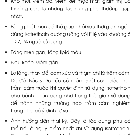
Khô môi, viêm da, viêm kết mạc mắt, giảm thị lực
thoáng qua là những tác dụng phụ thường gặp
nhất.
Bùng phát mụn có thể gặp phải sau thời gian ngắn
dùng isotretinoin đường uống với tỉ lệ vào khoảng 6
– 27,1% người sử dụng.
Tăng men gan, tăng lipid máu.
Đau khớp, viêm gân.
Lo lắng, thay đổi cảm xúc và thậm chí là trầm cảm.
Do đó, Bác sĩ Da liễu cần tầm soát các biểu hiện
trầm cảm trước khi quyết định sử dụng isotretinoin
cho bệnh nhân cũng như trong thời gian sử dụng
để tránh những trường hợp trầm cảm nghiêm
trọng như có ý định tự sát.
Ảnh hưởng đến thai kỳ. Đây là tác dụng phụ có
thể nói là nguy hiểm nhất khi sử dụng isotretinoin.