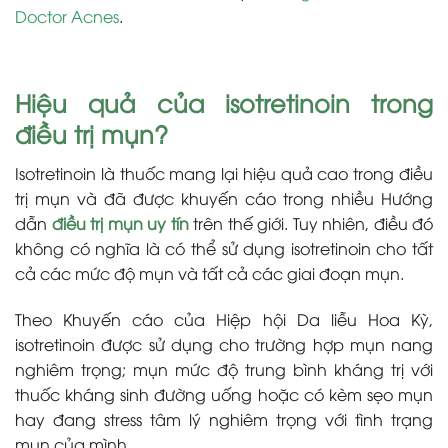
Doctor Acnes
.
Hiệu quả của isotretinoin trong
điều trị mụn?
Isotretinoin là thuốc mang lại hiệu quả cao trong điều
trị mụn và đã được khuyến cáo trong nhiều Hướng
dẫn
điều trị mụn uy tín
trên thế giới. Tuy nhiên, điều đó
không có nghĩa là có thể sử dụng isotretinoin cho tất
cả các mức độ mụn và tất cả các giai đoạn mụn.
Theo Khuyến cáo của Hiệp hội Da liễu Hoa Kỳ,
isotretinoin được sử dụng cho trường hợp mụn nang
nghiêm trọng; mụn mức độ trung bình kháng trị với
thuốc kháng sinh đường uống hoặc có kèm sẹo mụn
hay đang stress tâm lý nghiêm trọng với tình trạng
mụn của mình.