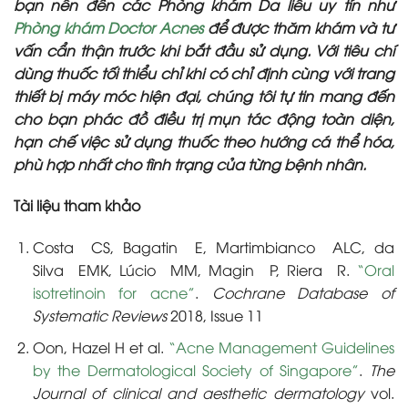
bạn nên đến các Phòng khám Da liễu uy tín như
Phòng khám Doctor Acnes
để được thăm khám và tư
vấn cẩn thận trước khi bắt đầu sử dụng. Với tiêu chí
dùng thuốc tối thiểu chỉ khi có chỉ định cùng với trang
thiết bị máy móc hiện đại, chúng tôi tự tin mang đến
cho bạn phác đồ điều trị mụn tác động toàn diện,
hạn chế việc sử dụng thuốc theo hướng cá thể hóa,
phù hợp nhất cho tình trạng của từng bệnh nhân.
Tài liệu tham khảo
Costa CS, Bagatin E, Martimbianco ALC, da
Silva EMK, Lúcio MM, Magin P, Riera R.
“Oral
isotretinoin for acne”
.
Cochrane Database of
Systematic Reviews
2018, Issue 11
Oon, Hazel H et al.
“Acne Management Guidelines
by the Dermatological Society of Singapore”
.
The
Journal of clinical and aesthetic dermatology
vol.