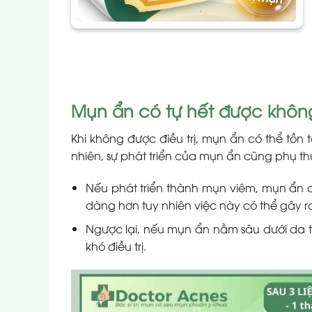
Mụn ẩn có tự hết được khôn
Khi không được điều trị, mụn ẩn có thể tồn t
nhiên, sự phát triển của mụn ẩn cũng phụ th
Nếu phát triển thành mụn viêm, mụn ẩn có
dàng hơn tuy nhiên việc này có thể gây ra
Ngược lại, nếu mụn ẩn nằm sâu dưới da tr
khó điều trị.