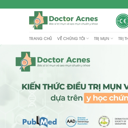
Skip
to
content
VỀ CHÚNG TÔI
TRỊ MỤN
TRỊ 
TRANG CHỦ