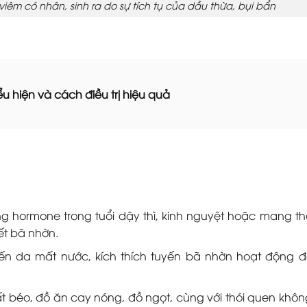
iêm có nhân, sinh ra do sự tích tụ của dầu thừa, bụi bẩn
u hiện và cách điều trị hiệu quả
ng hormone trong tuổi dậy thì, kinh nguyệt hoặc mang th
ết bã nhờn.
iến da mất nước, kích thích tuyến bã nhờn hoạt động 
t béo, đồ ăn cay nóng, đồ ngọt, cùng với thói quen khôn