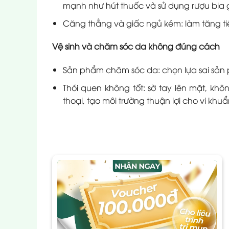
mạnh như hút thuốc và sử dụng rượu bia
Căng thẳng và giấc ngủ kém: làm tăng tiế
Vệ sinh và chăm sóc da không đúng cách
Sản phẩm chăm sóc da: chọn lựa sai sản 
Thói quen không tốt: sờ tay lên mặt, khô
thoại, tạo môi trường thuận lợi cho vi khu