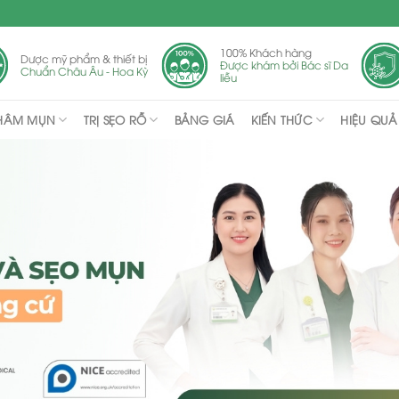
100% Khách hàng
Dược mỹ phẩm & thiết bị
Được khám bởi Bác sĩ Da
Chuẩn Châu Âu - Hoa Kỳ
liễu
THÂM MỤN
TRỊ SẸO RỖ
KIẾN THỨC
BẢNG GIÁ
HIỆU QUẢ 