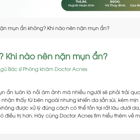
ặn mụn ẩn không? Khi nào nên nặn mụn ẩn?
 Khi nào nên nặn mụn ẩn?
ngũ Bác sĩ Phòng khám Doctor Acnes
n ẩn luôn là nỗi ám ảnh mà nhiều người sẽ phải trải qu
 nhận thấy từ bên ngoài nhưng khiến da sần sùi, kém mị
ông được xử lý đúng cách có thể tồn tại rất lâu dưới da
 điều trị hơn. Hãy cùng Doctor Acnes tìm hiểu thêm về 