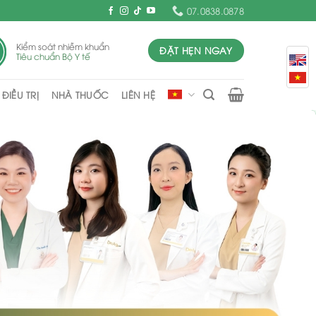
07.0838.0878
Kiểm soát nhiễm khuẩn
ĐẶT HẸN NGAY
Tiêu chuẩn Bộ Y tế
ĐIỀU TRỊ
NHÀ THUỐC
LIÊN HỆ