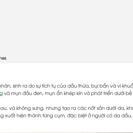
nes
ân, sinh ra do sự tích tụ của dầu thừa, bụi bẩn và vi khuẩ
g
và mụn đầu đen, mụn ẩn khép kín và phát triển dưới bề
u, và không sưng, nhưng tạo ra các nốt sần dưới da, kh
 xuất hiện thành từng cụm, đặc biệt ở người có da dầu,