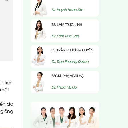
Dr. Huynh Hoan Kim
BS. LÂM TRÚC LINH
Dr. Lam Truc Linh
BS. TRẦN PHƯƠNG DUYÊN
Dr. Tran Phuong Duyen
BSCKI. PHẠM VŨ HẠ
n tích
Dr. Pham Vu Ha
 mặt
iến da
 giống