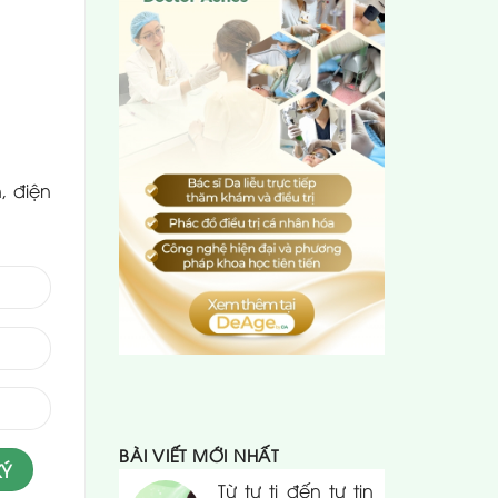
, điện
BÀI VIẾT MỚI NHẤT
Từ tự ti đến tự tin