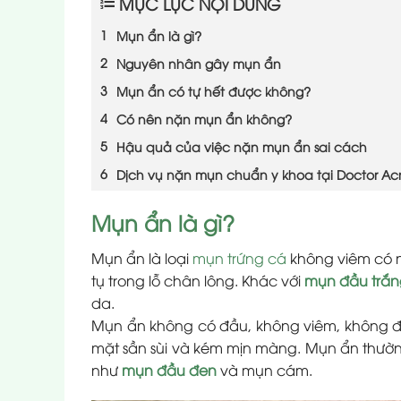
MỤC LỤC NỘI DUNG
Mụn ẩn là gì?
Nguyên nhân gây mụn ẩn
Mụn ẩn có tự hết được không?
Có nên nặn mụn ẩn không?
Hậu quả của việc nặn mụn ẩn sai cách
Dịch vụ nặn mụn chuẩn y khoa tại Doctor Ac
Mụn ẩn là gì?
Mụn ẩn là loại
mụn trứng cá
không viêm có nh
tụ trong lỗ chân lông. Khác với
mụn đầu trắn
da.
Mụn ẩn không có đầu, không viêm, không đa
mặt sần sùi và kém mịn màng. Mụn ẩn thường
như
mụn đầu đen
và mụn cám.