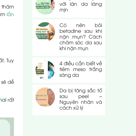
với làn da láng
i thăm
mịn
hám
lần
Có nên bôi
betadine sau khi
nặn mụn? Cách
chăm sóc da sau
khi nặn mụn
t. Tuy
4 điều cần biết về
tiêm meso trắng
sáng da
 sẽ dễ
Da bị tăng sắc tố
sau peel –
hai
rất
Nguyên nhân và
cách xử lý