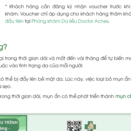
* Khách hàng cần đăng ký nhận voucher trước kh
khám. Voucher chỉ áp dụng cho khách hàng thăm k
đầu tiên
tại
Phòng khám Da liễu Doctor Acnes
.
g?
ại trong thời gian dài và mất đến vài tháng để tự biến mấ
uộc vào tình trạng da của mỗi người:
 thể bị đẩy lên bề mặt da. Lúc này, việc loại bỏ mụn ẩn
 sẹo.
ong thời gian dài, mụn ẩn có thể phát triển thành
mụn c