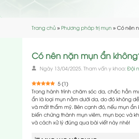
Trang chủ
»
Phương pháp trị mụn
»
Có nên n
Có nên nặn mụn ẩn không?
Ngày 13/04/2025. Tham vấn y khoa:
Đội 
5
(
1
)
Trong hành trình chăm sóc da, chắc hẳn mụ
ẩn là loại mụn nằm dưới da, do đó không dễ
và mất thẩm mỹ. Bên cạnh đó, nếu mụn ẩn kh
biến chứng thành mụn viêm, mụn bọc và khó
và cách xử lý đúng qua bài viết này nhé!