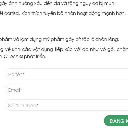
 gây ảnh hưởng xấu đến da và tăng nguy cơ bị mụn.
t cortisol, kích thích tuyến bã nhờn hoạt động mạnh hơn.
phẩm và lạm dụng mỹ phẩm gây bít tắc lỗ chân lông.
ng vệ sinh các vật dụng tiếp xúc với da như vỏ gối, chăn
ẩn
C. acnes
phát triển.