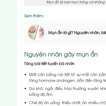
Mụn ẩn là loại mụn trứng cá không v
Xem thêm:
Mụn ẩn là gì? Nguyên nhân, biể
Nguyên nhân gây mụn ẩn
Tăng bài tiết tuyến bã nhờn
Mất cân bằng nội tiết tố: sự mất cân bằ
tăng hormone androgen, dẫn đến tăng ti
Da khô: ngồi điều hòa thường xuyên kh
bằng độ ẩm.
Chế độ ăn uống: thiếu chất, ăn nhiều chấ