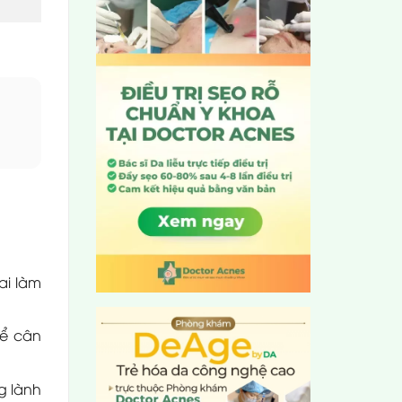
ai làm
để cân
g lành