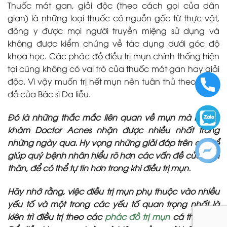
Thuốc mát gan, giải độc (theo cách gọi của dân
gian) là những loại thuốc có nguồn gốc từ thực vật,
đông y được mọi người truyền miệng sử dụng và
không được kiểm chứng về tác dụng dưới góc độ
khoa học. Các phác đồ điều trị mụn chính thống hiện
tại cũng không có vai trò của thuốc mát gan hay giải
độc. Vì vậy muốn trị hết mụn nên tuân thủ theo phác
đồ của Bác sĩ Da liễu.
Đó là những thắc mắc liên quan về mụn mà Phòng
khám Doctor Acnes nhận được nhiều nhất trong
những ngày qua. Hy vọng những giải đáp trên có thể
giúp quý bệnh nhân hiểu rõ hơn các vấn đề của bản
thân, để có thể tự tin hơn trong khi điều trị mụn.
Hãy nhớ rằng, việc điều trị mụn phụ thuộc vào nhiều
yếu tố và một trong các yếu tố quan trọng nhất là
kiên trì điều trị theo các
phác đồ trị mụn
cá thể hóa.