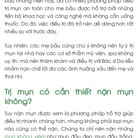
bầu nhưng hiện nay, đã có nhiều phương pháp điều
trị mụn an toàn cho mẹ bầu được hỗ trợ bởi những
tiến bộ khoa học và công nghệ mà không cần uống
thuốc. Do đó, việc điều trị đã trở nên dễ dàng hơn rất
nhiều so với trước đây.
Tuy nhiên, các mẹ bầu cũng chú ý không nên tự ý trị
mụn tại nhà hay các cơ sở thẩm mỹ viện, spa không
uy tín, mà nên thăm khám và điều trị với Bác sĩ Da liễu
nhằm hạn chế tối đa các ảnh hưởng xấu đến mẹ và
thai nhi.
Trị mụn có cần thiết nặn mụn
không?
Tuy nặn mụn được xem là phương pháp hỗ trợ giúp
điều trị nhanh chóng hơn, nhưng không phải loại mụn
nào cũng có thể nặn. Chúng ta chỉ nên nặn những
mụn không viêm
như mụn đầu đen, mụn đầu trắng.