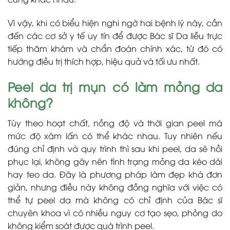
Vì vậy, khi có biểu hiện nghi ngờ hai bệnh lý này, cần
đến các cơ sở y tế uy tín để được Bác sĩ Da liễu trực
tiếp thăm khám và chẩn đoán chính xác, từ đó có
hướng điều trị thích hợp, hiệu quả và tối ưu nhất.
Peel da trị mụn có làm mỏng da
không?
Tùy theo hoạt chất, nồng độ và thời gian peel mà
mức độ xâm lấn có thể khác nhau. Tuy nhiên nếu
đúng chỉ định và quy trình thì sau khi peel, da sẽ hồi
phục lại, không gây nên tình trạng mỏng da kéo dài
hay teo da. Đây là phương pháp làm đẹp khá đơn
giản, nhưng điều này không đồng nghĩa với việc có
thể tự peel da mà không có chỉ định của Bác sĩ
chuyên khoa vì có nhiều nguy cơ tạo sẹo, phỏng do
không kiểm soát được quá trình peel.