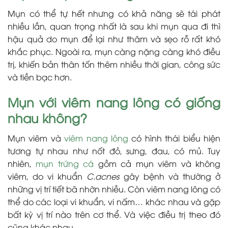
Mụn có thể tự hết nhưng có khả năng sẽ tái phát
nhiều lần, quan trọng nhất là sau khi mụn qua đi thì
hậu quả do mụn để lại như thâm và sẹo rỗ rất khó
khắc phục. Ngoài ra, mụn càng nặng càng khó điều
trị, khiến bản thân tốn thêm nhiều thời gian, công sức
và tiền bạc hơn.
Mụn với viêm nang lông có giống
nhau không?
Mụn viêm và
viêm nang lông
có hình thái biểu hiện
tương tự nhau như nốt đỏ, sưng, đau, có mủ. Tuy
nhiên,
mụn trứng cá
gồm cả mụn viêm và không
viêm, do vi khuẩn
C.acnes
gây bệnh và thường ở
những vị trí tiết bã nhờn nhiều. Còn viêm nang lông có
thể do các loại vi khuẩn, vi nấm… khác nhau và gặp
bất kỳ vị trí nào trên cơ thể. Và việc điều trị theo đó
cũng khác nhau.