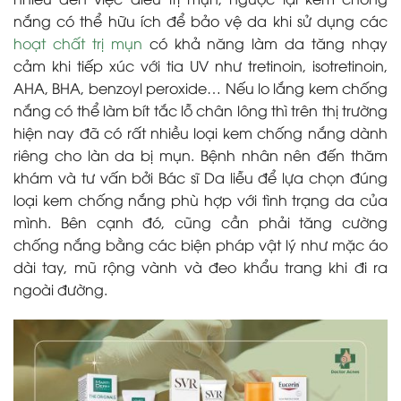
nắng có thể hữu ích để bảo vệ da khi sử dụng các
hoạt chất trị mụn
có khả năng làm da tăng nhạy
cảm khi tiếp xúc với tia UV như tretinoin, isotretinoin,
AHA, BHA, benzoyl peroxide… Nếu lo lắng kem chống
nắng có thể làm bít tắc lỗ chân lông thì trên thị trường
hiện nay đã có rất nhiều loại kem chống nắng dành
riêng cho làn da bị mụn. Bệnh nhân nên đến thăm
khám và tư vấn bởi Bác sĩ Da liễu để lựa chọn đúng
loại kem chống nắng phù hợp với tình trạng da của
mình. Bên cạnh đó, cũng cần phải tăng cường
chống nắng bằng các biện pháp vật lý như mặc áo
dài tay, mũ rộng vành và đeo khẩu trang khi đi ra
ngoài đường.