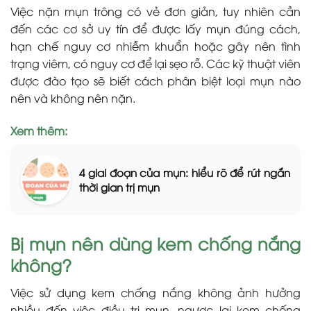
Việc nặn mụn trông có vẻ đơn giản, tuy nhiên cần
đến các cơ sở uy tín để được lấy mụn đúng cách,
hạn chế nguy cơ nhiễm khuẩn hoặc gây nên tình
trạng viêm, có nguy cơ để lại sẹo rỗ. Các kỹ thuật viên
được đào tạo sẽ biết cách phân biệt loại mụn nào
nên và không nên nặn.
Xem thêm:
4 giai đoạn của mụn: hiểu rõ để rút ngắn
thời gian trị mụn
Bị mụn nên dùng kem chống nắng
không?
Việc sử dụng kem chống nắng không ảnh hưởng
nhiều đến việc điều trị mụn, ngược lại kem chống