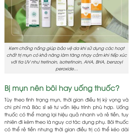
Kem chống nắng giúp bảo vệ da khi sử dụng các hoạt
chất trị mụn có khả năng làm tăng nhạy cảm khi tiếp xúc
với tia UV như tretinoin, isotretinoin, AHA, BHA, benzoyl
peroxide…
Bị mụn nên bôi hay uống thuốc?
Tùy theo tình trạng mụn, thời gian điều trị kỳ vọng và
chi phí mà Bác sĩ sẽ tư vấn liệu trình phù hợp. Uống
thuốc có thể mang lại hiệu quả nhanh và rẻ tiền, tuy
nhiên đi kèm theo là nguy cơ tác dụng phụ. Bôi thuốc
có thể rẻ tiền nhưng thời gian điều trị có thể kéo dài