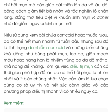
chỉ hết mụn mà còn giúp cải thiện làn da về lâu dài
bằng cách giảm tiết bã nhờn và tắc nghẽn lỗ chân
lông, đồng thời tiêu diệt vi khuẩn sinh mụn
P. acnes
nhờ đó giảm nguy cơ sinh mụn mới.
Nếu sử dụng kem bôi chứa corticoid hoặc thuốc rượu,
da có thể hết mụn nhanh từ tuần đầu nhưng sau đó
là tình trạng
da nhiễm corticoid
và những biến chứng
khó lường như bùng phát mụn, teo da, giãn mạch
máu hoặc nặng hơn là nhiễm trùng do da đã mất đi
khả năng đề kháng. Tóm lại, việc
điều trị mụn
cần có
thời gian phù hợp để làn da có thể hồi phục tự nhiên
nhất và ít biến chứng nhất. Việc cần làm là lựa chọn
đúng cơ sở uy tín và hết sức cảnh giác với các
phương pháp điều trị nhanh vì có nhiều nguy cơ.
Xem thêm: