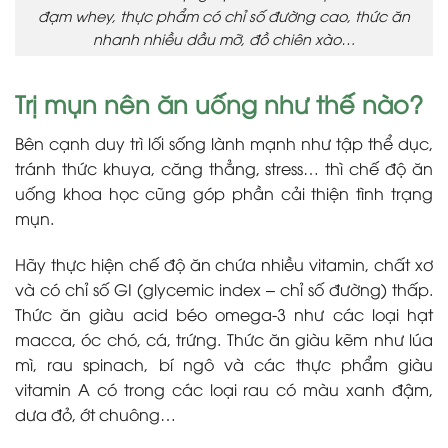
đạm whey, thực phẩm có chỉ số đường cao, thức ăn
nhanh nhiều dầu mỡ, đồ chiên xào…
Trị mụn nên ăn uống như thế nào?
Bên cạnh duy trì lối sống lành mạnh như tập thể dục,
tránh thức khuya, căng thẳng, stress… thì chế độ ăn
uống khoa học cũng góp phần cải thiện tình trạng
mụn.
Hãy thực hiện chế độ ăn chứa nhiều vitamin, chất xơ
và có chỉ số GI (glycemic index – chỉ số đường) thấp.
Thức ăn giàu acid béo omega-3 như các loại hạt
macca, óc chó, cá, trứng. Thức ăn giàu kẽm như lúa
mì, rau spinach, bí ngô và các thực phẩm giàu
vitamin A có trong các loại rau có màu xanh đậm,
dưa đỏ, ớt chuông…