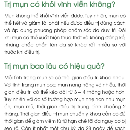
Trị mụn có khỏi vĩnh viễn không?
Mụn không thể khỏi vĩnh viễn được. Tuy nhiên, mụn có
thể hết và giảm tái phát nếu được điều trị đúng cách
và áp dụng phương pháp chăm sóc da duy trì. Đôi
khi mụn có thể xuất hiện thưa thớt và không đáng kể,
nhưng chắc chắn làn da sẽ khác rất nhiều so với
trước khi điều trị.
Trị mụn bao lâu có hiệu quả?
Mỗi tình trạng mụn sẽ có thời gian điều trị khác nhau.
Với tình trạng mụn bọc, mụn nang nặng và nhiều, thời
gian điều trị có thể kéo dài từ 3 – 4 tháng hoặc hơn.
Tuy nhiên với đa số trường hợp mụn nhẹ hơn như mụn
ẩn, mụn mủ, thời gian điều trị trung bình khoảng 2
tháng. Thời gian điều trị mụn chuẩn y khoa cần có đủ
thời gian để giảm viêm từ từ hạn chế tối đa nguy cơ bị
sẹo rỗ. Cần ít nhất một chu kỳ da 28 ngày để sạch