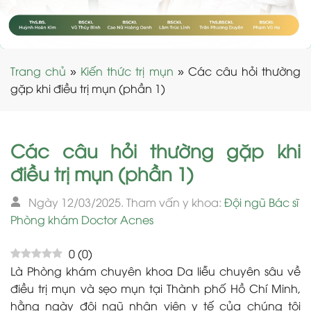
Trang chủ
»
Kiến thức trị mụn
»
Các câu hỏi thường
gặp khi điều trị mụn (phần 1)
Các câu hỏi thường gặp khi
điều trị mụn (phần 1)
Ngày 12/03/2025. Tham vấn y khoa:
Đội ngũ Bác sĩ
Phòng khám Doctor Acnes
0
(
0
)
Là Phòng khám chuyên khoa Da liễu chuyên sâu về
điều trị mụn và sẹo mụn tại Thành phố Hồ Chí Minh,
hằng ngày đội ngũ nhân viên y tế của chúng tôi