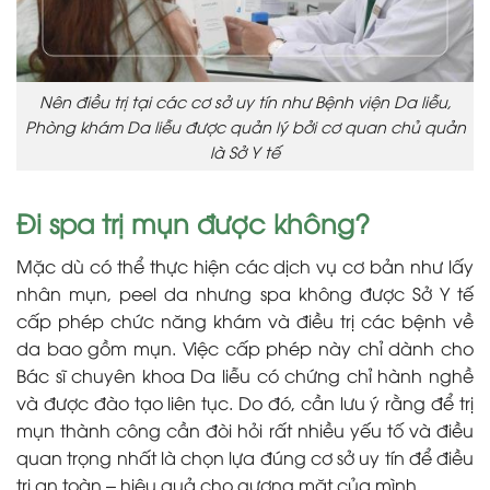
Nên điều trị tại các cơ sở uy tín như Bệnh viện Da liễu,
Phòng khám Da liễu được quản lý bởi cơ quan chủ quản
là Sở Y tế
Đi spa trị mụn được không?
Mặc dù có thể thực hiện các dịch vụ cơ bản như lấy
nhân mụn, peel da nhưng spa không được Sở Y tế
cấp phép chức năng khám và điều trị các bệnh về
da bao gồm mụn. Việc cấp phép này chỉ dành cho
Bác sĩ chuyên khoa Da liễu có chứng chỉ hành nghề
và được đào tạo liên tục. Do đó, cần lưu ý rằng để trị
mụn thành công cần đòi hỏi rất nhiều yếu tố và điều
quan trọng nhất là chọn lựa đúng cơ sở uy tín để điều
trị an toàn – hiệu quả cho gương mặt của mình.