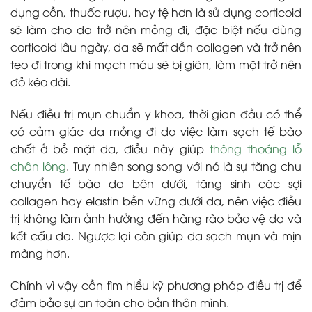
dụng cồn, thuốc rượu, hay tệ hơn là sử dụng corticoid
sẽ làm cho da trở nên mỏng đi, đặc biệt nếu dùng
corticoid lâu ngày, da sẽ mất dần collagen và trở nên
teo đi trong khi mạch máu sẽ bị giãn, làm mặt trở nên
đỏ kéo dài.
Nếu điều trị mụn chuẩn y khoa, thời gian đầu có thể
có cảm giác da mỏng đi do việc làm sạch tế bào
chết ở bề mặt da, điều này giúp
thông thoáng lỗ
chân lông
. Tuy nhiên song song với nó là sự tăng chu
chuyển tế bào da bên dưới, tăng sinh các sợi
collagen hay elastin bền vững dưới da, nên việc điều
trị không làm ảnh hưởng đến hàng rào bảo vệ da và
kết cấu da. Ngược lại còn giúp da sạch mụn và mịn
màng hơn.
Chính vì vậy cần tìm hiểu kỹ phương pháp điều trị để
đảm bảo sự an toàn cho bản thân mình.