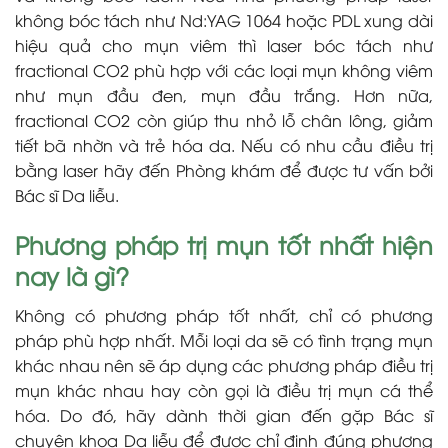
không bóc tách như Nd:YAG 1064 hoặc PDL xung dài
hiệu quả cho mụn viêm thì laser bóc tách như
fractional CO2 phù hợp với các loại mụn không viêm
như mụn đầu đen, mụn đầu trắng. Hơn nữa,
fractional CO2 còn giúp thu nhỏ lỗ chân lông, giảm
tiết bã nhờn và trẻ hóa da. Nếu có nhu cầu điều trị
bằng laser hãy đến Phòng khám để được tư vấn bởi
Bác sĩ Da liễu.
Phương pháp trị mụn tốt nhất hiện
nay là gì?
Không có phương pháp tốt nhất, chỉ có phương
pháp phù hợp nhất. Mỗi loại da sẽ có tình trạng mụn
khác nhau nên sẽ áp dụng các phương pháp điều trị
mụn khác nhau hay còn gọi là điều trị mụn cá thể
hóa. Do đó, hãy dành thời gian đến gặp Bác sĩ
chuyên khoa Da liễu để được chỉ định đúng phương