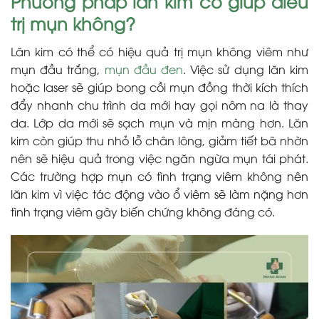
Phương pháp lăn kim có giúp điều
trị mụn không?
Lăn kim có thể có hiệu quả trị mụn không viêm như
mụn đầu trắng,
mụn đầu đen
. Việc sử dụng lăn kim
hoặc laser sẽ giúp bong cồi mụn đồng thời kích thích
đẩy nhanh chu trình da mới hay gọi nôm na là thay
da. Lớp da mới sẽ sạch mụn và mịn màng hơn. Lăn
kim còn giúp thu nhỏ lỗ chân lông, giảm tiết bã nhờn
nên sẽ hiệu quả trong việc ngăn ngừa mụn tái phát.
Các trường hợp mụn có tình trạng viêm không nên
lăn kim vì việc tác động vào ổ viêm sẽ làm nặng hơn
tình trạng viêm gây biến chứng không đáng có.