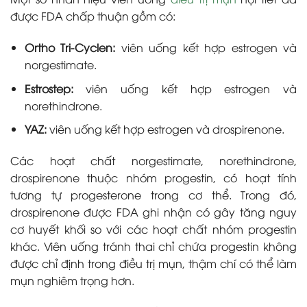
được FDA chấp thuận gồm có:
Ortho Tri-Cyclen:
viên uống kết hợp estrogen và
norgestimate.
Estrostep:
viên uống kết hợp estrogen và
norethindrone.
YAZ:
viên uống kết hợp estrogen và drospirenone.
Các hoạt chất norgestimate, norethindrone,
drospirenone thuộc nhóm progestin, có hoạt tính
tương tự progesterone trong cơ thể. Trong đó,
drospirenone được FDA ghi nhận có gây tăng nguy
cơ huyết khối so với các hoạt chất nhóm progestin
khác. Viên uống tránh thai chỉ chứa progestin không
được chỉ định trong điều trị mụn, thậm chí có thể làm
mụn nghiêm trọng hơn.