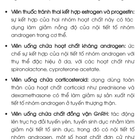
Viên thuốc tránh thai kết hợp estrogen và progestin:
sự kết hợp của hai nhóm hoạt chất này có tác
dụng làm giảm nồng độ của nội tiết tố nhóm
androgen trong cơ thể.
Viên uống chứa hoạt chất kháng androgen:
ức
chế sự kết hợp của nội tiết tố nhóm androgen với
thụ thể đặc hiệu ở da, với các hoạt chất như
spironolactone, cyproterone acetate.
Viên uống chứa corticosteroid:
dạng dùng toàn
thân của hoạt chất corticoid như prednisone và
dexamethasone có thể làm giảm sự sản xuất nội
tiết tố nhóm androgen ở tuyến thượng thận.
Viên uống chứa chất đồng vận GnRH:
tác động
lên trục hạ đồi tuyến yên, tuyến sinh dục nhằm làm
giảm nội tiết tố sinh dục, trong đó có nội tiết tố
nhóm androgen, một số hoạt chất đơn cử như