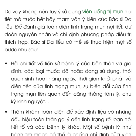
Do vậy không nên tùy ý sử dụng
viên uống trị mụn
nội
tiết mà trước hết hãy tham vấn ý kiến của Bác sĩ Da
liễu. Để đánh giá toàn diện tình trạng mụn nội tiết, dự
đoán nguyên nhân và chỉ định phương pháp điều trị
thích hợp, Bác sĩ Da liễu có thể sẽ thực hiện một số
bước như sau:
Hỏi chi tiết về tiền sử bệnh lý của bản thân và gia
đình, các loại thuốc đã hoặc đang sử dụng, thói
quen sinh hoạt hàng ngày, thời gian khởi phát và
diễn tiến của tình trạng mụn, sự biến đổi của tình
trạng mụn liên quan đến căng thẳng tâm lý, chu
kỳ kinh nguyệt…
Thăm khám toàn diện để xác định liệu có những
dấu hiệu toàn thân gợi ý đến tình trạng rối loạn nội
tiết tố và các bệnh lý khác. Một số bệnh lý như
bệnh tim mạch có thể là chống chỉ định của viên