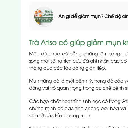
Ăn gì để giảm mụn? Chế độ di
Trà Atiso có giúp giảm mụn 
Mặc dù chưa có bằng chứng lâm sàng trực
song một số nghiên cứu đã ghi nhận các cơ c
thông qua các tác động gián tiếp.
Mụn trứng cá là một bệnh lý, trong đó các yế
đóng vai trò quan trọng trong cơ chế bệnh si
Các hợp chất hoạt tính sinh học có trong Atis
chứng minh có đặc tính chống oxy hóa và
viêm ở các tổn thương mụn.