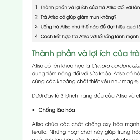
Thành phần và lợi ích của trà Atiso đối với là
Trà Atiso có giúp giảm mụn không?
Uống trà Atiso như thế nào để đạt hiệu quả t
Cách kết hợp trà Atiso với lối sống lành mạn
Thành phần và lợi ích của trà 
Atiso có tên khoa học là
Cynara cardunculus
dụng tiềm năng đối với sức khỏe. Atiso có hà
cùng các khoáng chất thiết yếu như magie, 
Dưới đây là 3 lợi ích hàng đầu của Atiso và ch
Chống lão hóa
Atiso chứa các chất chống oxy hóa mạnh như
ferulic. Những hoạt chất này giúp trung h
quá trình lão hóa sớm. Ngoài ra, polyphenol 