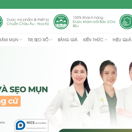
100% Khách hàng
Dược mỹ phẩm & thiết bị
Được khám bởi Bác sĩ Da
Chuẩn Châu Âu - Hoa Kỳ
liễu
THÂM MỤN
TRỊ SẸO RỖ
KIẾN THỨC
BẢNG GIÁ
HIỆU QUẢ 