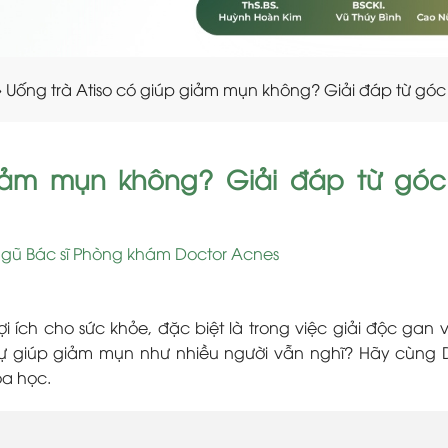
»
Uống trà Atiso có giúp giảm mụn không? Giải đáp từ gó
giảm mụn không? Giải đáp từ gó
ngũ Bác sĩ Phòng khám Doctor Acnes
lợi ích cho sức khỏe, đặc biệt là trong việc giải độc gan 
 sự giúp giảm mụn như nhiều người vẫn nghĩ? Hãy cùng 
oa học.