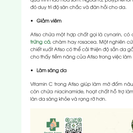
đó duy trì độ săn chắc và đàn hồi cho da.
Giảm viêm
Atiso chứa một hợp chất gọi là cynarin, có
trứng cá
, chàm hay rosacea. Một nghiên cứ
chiết xuất Atiso có thể cải thiện độ sần da 
cho thấy tiềm năng của Atiso trong việc làm 
Làm sáng da
Vitamin C trong Atiso giúp làm mờ đốm nâu, 
còn chứa niacinamide, hoạt chất hỗ trợ là
làn da sáng khỏe và rạng rỡ hơn.