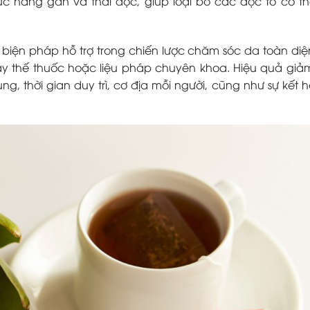
ức năng gan và thải độc, giúp loại bỏ các độc tố có t
t biện pháp hỗ trợ trong chiến lược chăm sóc da toàn diệ
hay thế thuốc hoặc liệu pháp chuyên khoa. Hiệu quả gi
g, thời gian duy trì, cơ địa mỗi người, cũng như sự kết h