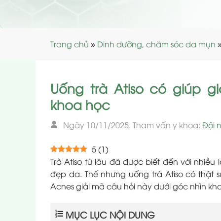
Trang chủ
»
Dinh dưỡng, chăm sóc da mụn
Uống trà Atiso có giúp 
khoa học
Ngày 10/11/2025. Tham vấn y khoa:
Đội 
5
(
1
)
Trà Atiso từ lâu đã được biết đến với nhiều 
đẹp da. Thế nhưng uống trà Atiso có thật
Acnes giải mã câu hỏi này dưới góc nhìn kh
MỤC LỤC NỘI DUNG