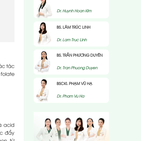
Dr. Huynh Hoan Kim
BS. LÂM TRÚC LINH
Dr. Lam Truc Linh
BS. TRẦN PHƯƠNG DUYÊN
ác tác
Dr. Tran Phuong Duyen
folate
BSCKI. PHẠM VŨ HẠ
Dr. Pham Vu Ha
à acid
úc đẩy
en, từ