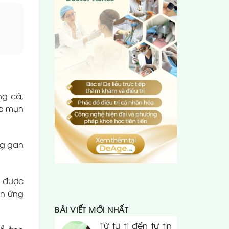
ng cá,
da mụn
ng gan
đã được
ản ứng
BÀI VIẾT MỚI NHẤT
Từ tự ti đến tự tin