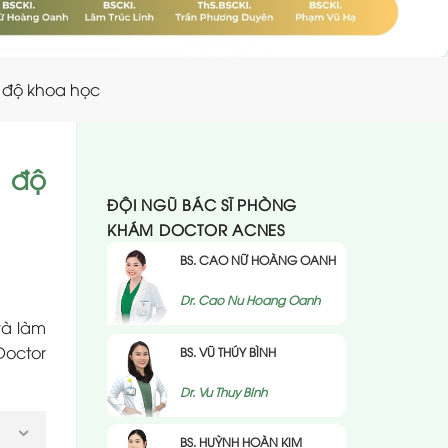
c độ khoa học
c độ
ĐỘI NGŨ BÁC SĨ PHÒNG
KHÁM DOCTOR ACNES
BS. CAO NỮ HOÀNG OANH
Dr. Cao Nu Hoang Oanh
và làm
Doctor
BS. VŨ THÚY BÌNH
Dr. Vu Thuy BInh
BS. HUỲNH HOÀN KIM