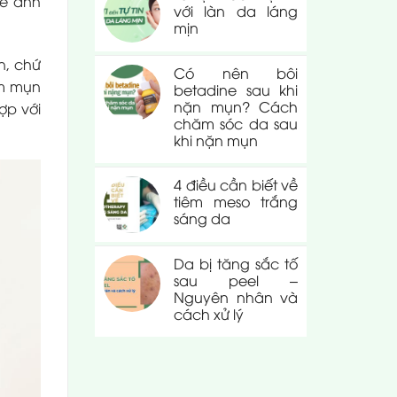
hể ảnh
với làn da láng
mịn
n, chứ
Có nên bôi
ảm mụn
betadine sau khi
nặn mụn? Cách
ợp với
chăm sóc da sau
khi nặn mụn
4 điều cần biết về
tiêm meso trắng
sáng da
Da bị tăng sắc tố
sau peel –
Nguyên nhân và
cách xử lý