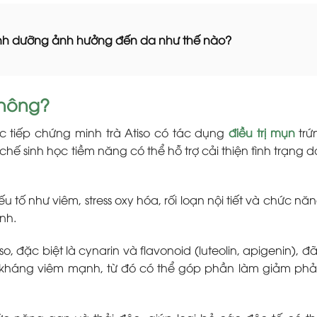
nh dưỡng ảnh hưởng đến da như thế nào?
không?
 tiếp chứng minh trà Atiso có tác dụng
điều trị mụn
trứ
hế sinh học tiềm năng có thể hỗ trợ cải thiện tình trạng 
u tố như viêm, stress oxy hóa, rối loạn nội tiết và chức nă
nh.
o, đặc biệt là cynarin và flavonoid (luteolin, apigenin), 
 kháng viêm mạnh, từ đó có thể góp phần làm giảm ph