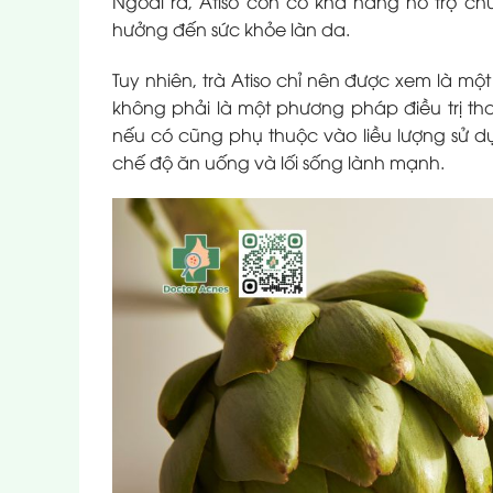
Ngoài ra, Atiso còn có khả năng hỗ trợ ch
hưởng đến sức khỏe làn da.
Tuy nhiên, trà Atiso chỉ nên được xem là mộ
không phải là một phương pháp điều trị t
nếu có cũng phụ thuộc vào liều lượng sử dụn
chế độ ăn uống và lối sống lành mạnh.