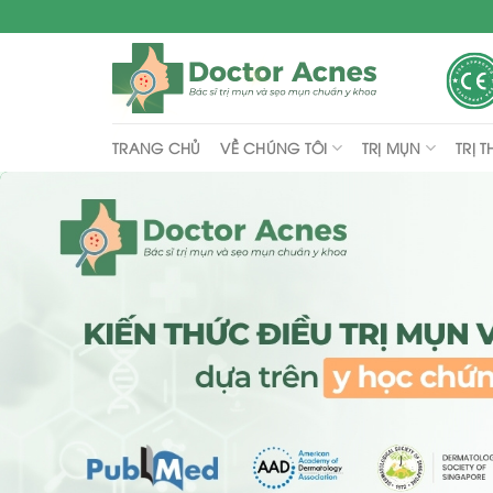
Skip
to
content
VỀ CHÚNG TÔI
TRỊ MỤN
TRỊ 
TRANG CHỦ