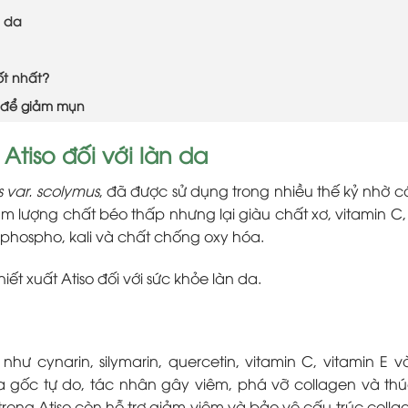
n da
ốt nhất?
h để giảm mụn
Atiso đối với làn da
 var. scolymus
, đã được sử dụng trong nhiều thế kỷ nhờ c
m lượng chất béo thấp nhưng lại giàu chất xơ, vitamin C, 
phospho, kali và chất chống oxy hóa.
iết xuất Atiso đối với sức khỏe làn da.
 cynarin, silymarin, quercetin, vitamin C, vitamin E v
òa gốc tự do, tác nhân gây viêm, phá vỡ collagen và th
trong Atiso còn hỗ trợ giảm viêm và bảo vệ cấu trúc collag