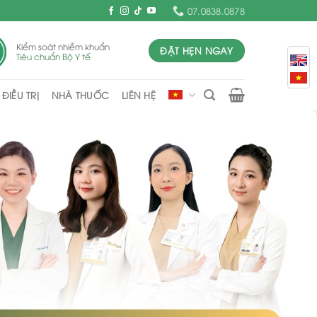
07.0838.0878
Kiểm soát nhiễm khuẩn
ĐẶT HẸN NGAY
Tiêu chuẩn Bộ Y tế
ĐIỀU TRỊ
NHÀ THUỐC
LIÊN HỆ