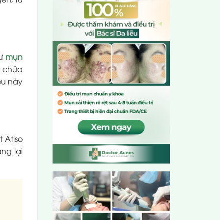
hư
mụn
m chứa
ều này
 Atiso
ng lại