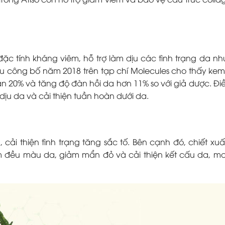
 đặc tính kháng viêm, hỗ trợ làm dịu các tình trạng da n
u công bố năm 2018 trên tạp chí Molecules cho thấy ke
gần 20% và tăng độ đàn hồi da hơn 11% so với giả dược. Đi
dịu da và cải thiện tuần hoàn dưới da.
cải thiện tình trạng tăng sắc tố. Bên cạnh đó, chiết xuất
m đều màu da, giảm mẩn đỏ và cải thiện kết cấu da, ma