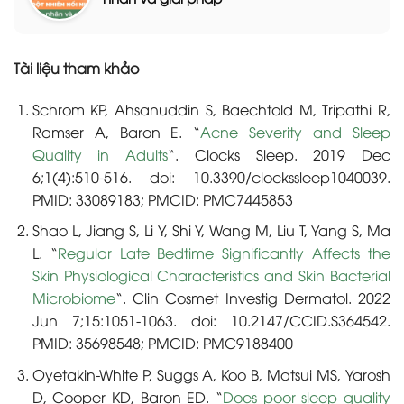
Tài liệu tham khảo
Schrom KP, Ahsanuddin S, Baechtold M, Tripathi R,
Ramser A, Baron E. “
Acne Severity and Sleep
Quality in Adults
“. Clocks Sleep. 2019 Dec
6;1(4):510-516. doi: 10.3390/clockssleep1040039.
PMID: 33089183; PMCID: PMC7445853
Shao L, Jiang S, Li Y, Shi Y, Wang M, Liu T, Yang S, Ma
L. “
Regular Late Bedtime Significantly Affects the
Skin Physiological Characteristics and Skin Bacterial
Microbiome
“. Clin Cosmet Investig Dermatol. 2022
Jun 7;15:1051-1063. doi: 10.2147/CCID.S364542.
PMID: 35698548; PMCID: PMC9188400
Oyetakin-White P, Suggs A, Koo B, Matsui MS, Yarosh
D, Cooper KD, Baron ED. “
Does poor sleep quality