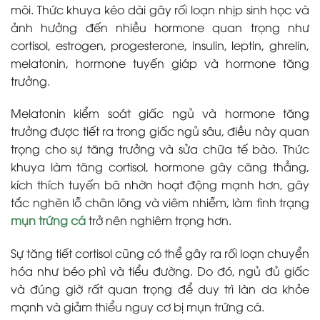
môi. Thức khuya kéo dài gây rối loạn nhịp sinh học và
ảnh hưởng đến nhiều hormone quan trọng như
cortisol, estrogen, progesterone, insulin, leptin, ghrelin,
melatonin, hormone tuyến giáp và hormone tăng
trưởng.
Melatonin kiểm soát giấc ngủ và hormone tăng
trưởng được tiết ra trong giấc ngủ sâu, điều này quan
trọng cho sự tăng trưởng và sửa chữa tế bào. Thức
khuya làm tăng cortisol, hormone gây căng thẳng,
kích thích tuyến bã nhờn hoạt động mạnh hơn, gây
tắc nghẽn lỗ chân lông và viêm nhiễm, làm tình trạng
mụn trứng cá
trở nên nghiêm trọng hơn.
Sự tăng tiết cortisol cũng có thể gây ra rối loạn chuyển
hóa như béo phì và tiểu đường. Do đó, ngủ đủ giấc
và đúng giờ rất quan trọng để duy trì làn da khỏe
mạnh và giảm thiểu nguy cơ bị mụn trứng cá.