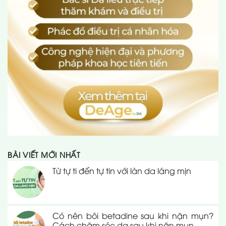
BÀI VIẾT MỚI NHẤT
Từ tự ti đến tự tin với làn da láng mịn
Có nên bôi betadine sau khi nặn mụn?
Cách chăm sóc da sau khi nặn mụn