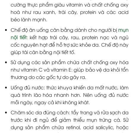
cường thực phẩm giàu vitamin và chất chống oxy
hoá như rau xanh, trái cây, protein và các acid
béo lành mạnh.
Chế độ ăn uống cân bằng dành cho người bị
mụn
nội tiết
: kết hợp trái cây, rau, protein nạc và ngũ
cốc nguyên hạt để hỗ trợ sức khỏe da. Chế độ này
giúp tái cân bằng nội tiết tố.
Sử dụng các sản phẩm chứa chất chống oxy hóa
như vitamin C và vitamin E: giúp bảo vệ da khỏi tổn
thương do các gốc tự do gây ra.
Uống đủ nước: thức khuya khiến da mất nước, làm
quá trình lão hóa nhanh hơn. Nên uống đủ nước
mỗi ngày, ngay cả khi không khát.
Chăm sóc da đúng cách: tẩy trang và rửa sạch da
trước khi đi ngủ để giảm thiểu mụn trứng cá. Sử
dụng sản phẩm chứa retinol, acid salicylic, hoặc