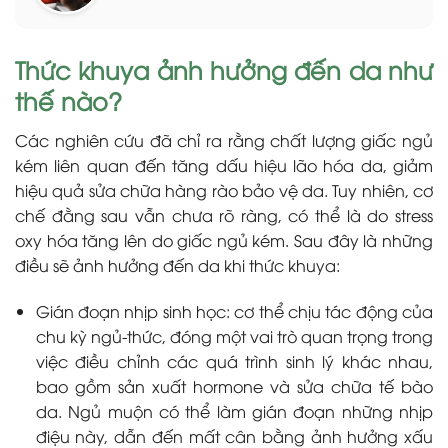
Thức khuya ảnh hưởng đến da như
thế nào?
Các nghiên cứu đã chỉ ra rằng chất lượng giấc ngủ
kém liên quan đến tăng dấu hiệu lão hóa da, giảm
hiệu quả sửa chữa hàng rào bảo vệ da. Tuy nhiên, cơ
chế đằng sau vẫn chưa rõ ràng, có thể là do stress
oxy hóa tăng lên do giấc ngủ kém. Sau đây là những
điều sẽ ảnh hưởng đến da khi thức khuya:
Gián đoạn nhịp sinh học: cơ thể chịu tác động của
chu kỳ ngủ-thức, đóng một vai trò quan trọng trong
việc điều chỉnh các quá trình sinh lý khác nhau,
bao gồm sản xuất hormone và sửa chữa tế bào
da. Ngủ muộn có thể làm gián đoạn những nhịp
điệu này, dẫn đến mất cân bằng ảnh hưởng xấu