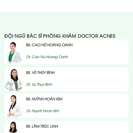
ĐỘI NGŨ BÁC SĨ PHÒNG KHÁM DOCTOR ACNES
BS. CAO NỮ HOÀNG OANH
Dr. Cao Nu Hoang Oanh
BS. VŨ THÚY BÌNH
Dr. Vu Thuy BInh
BS. HUỲNH HOÀN KIM
Dr. Huynh Hoan Kim
BS. LÂM TRÚC LINH