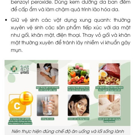
benzoyl peroxide. Dùng kem dưỡng da ban đêm
để cấp ẩm và làm chậm quá trình lão hóa da.
Giữ vệ sinh các vật dụng xung quanh: thường
xuyên vệ sinh các sản phẩm tiếp xúc với da mặt
như gối, khăn mặt, điện thoại. Thay vỏ gối và khăn
mặt thường xuyên để tránh lây nhiễm vi khuẩn gây
mụn.
Nên thực hiện đúng chế độ ăn uống và lối sống lành