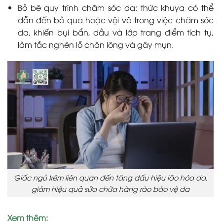
Bỏ bê quy trình chăm sóc da: thức khuya có thể
dẫn đến bỏ qua hoặc vội vã trong việc chăm sóc
da, khiến bụi bẩn, dầu và lớp trang điểm tích tụ,
làm tắc nghẽn lỗ chân lông và gây mụn.
Giấc ngủ kém liên quan đến tăng dấu hiệu lão hóa da,
giảm hiệu quả sửa chữa hàng rào bảo vệ da
Xem thêm: