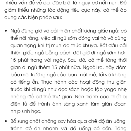
nhiều vấn đề về da, đặc biệt là nguy cơ nổi mụn. Để
giảm thiểu những tác động tiêu cực này, có thể áp
dụng các biện pháp sau:
Ngủ đúng giờ và cải thiện chất lượng giấc ngủ: có
thể nói rằng, việc đi ngủ sớm đóng vai trò vô cùng
quan trọng khi trị mụn do thức khuya. Bắt đầu cải
thiện giấc ngủ bằng cách đặt giờ đi ngủ sớm hơn
15 phút trong vài ngày. Sau đó, có thể tăng thời
gian đi ngủ thêm 15 phút nữa. Ngoài ra, hãy đảm
bảo môi trường ngủ của bạn mát mẻ, tối và không
có tiếng ồn. Thực hành các hoạt động thư giãn
trước khi đi ngủ như đọc sách hoặc tập yoga nhẹ
nhàng để cơ thể thư giãn. Nên tránh các thiết bị
điện tử để tránh ánh sáng xanh làm gián đoạn
nhịp sinh học.
Bổ sung chất chống oxy hóa qua chế độ ăn uống:
tránh đồ ăn nhanh và đồ uống có cồn. Tăng