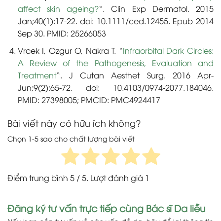
affect skin ageing?
“. Clin Exp Dermatol. 2015
Jan;40(1):17-22. doi: 10.1111/ced.12455. Epub 2014
Sep 30. PMID: 25266053
Vrcek I, Ozgur O, Nakra T. “
Infraorbital Dark Circles:
A Review of the Pathogenesis, Evaluation and
Treatment
“. J Cutan Aesthet Surg. 2016 Apr-
Jun;9(2):65-72. doi: 10.4103/0974-2077.184046.
PMID: 27398005; PMCID: PMC4924417
Bài viết này có hữu ích không?
Chọn 1-5 sao cho chất lượng bài viết
Điểm trung bình
5
/ 5. Lượt đánh giá
1
Đăng ký tư vấn trực tiếp cùng Bác sĩ Da liễu