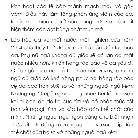
kích hoạt các tế bào thành mạch máu và gây
viêm. Điều này làm tăng phản ứng viêm của da,
khiến mụn hiện có trở nên nặng hơn và dễ xuất
hiện thêm các đợt bùng phát mụn mới.
Lão hóa da và mất nước: một nghiên cứu năm
2014 cho thấy thức khuya có thể dẫn đến lão hóa
da. Phụ nữ ngủ không đủ giấc sẽ có làn da mất
nước nhiều hơn, khiến hàng rào bảo vệ da yếu đi.
Giấc ngủ giúp cơ thể tự phục hồi, vì vậy, phụ nữ
ngủ đủ giấc có khả năng phục hồi hàng rào bảo
vệ da cao hơn 30% so với những người ngủ kém.
Những người ngủ ngon cũng phục hồi tốt hơn sau
khi bị ban đỏ do tia cực tím và có nhận thức tốt
hơn về ngoại hình và sức hấp dẫn thể chất của
mình. Những người ngủ ngon cũng cho biết nhận
thức tốt hơn đáng kể về ngoại hình và sức hấp dẫn
thể chất của họ so với những người ngủ kém.