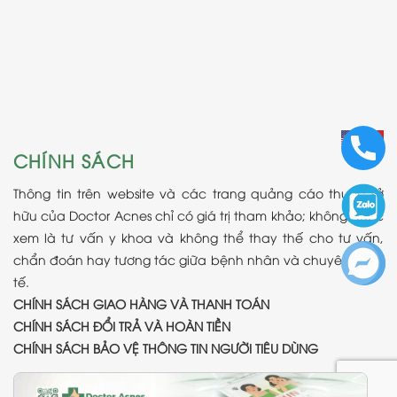
CHÍNH SÁCH
Thông tin trên website và các trang quảng cáo thuộc sở
hữu của Doctor Acnes chỉ có giá trị tham khảo; không được
xem là tư vấn y khoa và không thể thay thế cho tư vấn,
chẩn đoán hay tương tác giữa bệnh nhân và chuyên gia y
tế.
CHÍNH SÁCH GIAO HÀNG VÀ THANH TOÁN
CHÍNH SÁCH ĐỔI TRẢ VÀ HOÀN TIỀN
CHÍNH SÁCH BẢO VỆ THÔNG TIN NGƯỜI TIÊU DÙNG