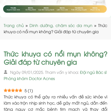
Trang chủ
»
Dinh dưỡng, chăm sóc da mụn
»
Thức
khuya có nổi mụn không? Giải đáp từ chuyên gia
Thức khuya có nổi mụn không?
Giải đáp từ chuyên gia
Ngày 09/01/2025. Tham vấn y khoa:
Đội ngũ Bác sĩ
Phòng khám Doctor Acnes
5
(
1
)
Thức khuya có thể gây ra nhiều vấn đề sức khỏe vì
làm xáo trộn nhịp sinh học, dễ gây mất ngủ, dẫn đến
tăng nguy cơ mắc bệnh tim mạch và thay đổi