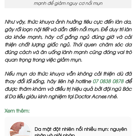
mạnh để giảm nguy cơ nổi mụn
Như vậy, thức khuya ảnh hưởng tiêu cực đến làn da,
gây rối loạn nội tiết và dẫn đến nổi mụn. Để duy trì làn
da khỏe mạnh, hãy cố gắng ngủ đúng giờ và cải
thiện chất lượng giấc ngủ. Thói quen chăm sóc da
đúng cách và ăn uống lành mạnh cũng đóng vai trò
quan trọng trong việc giảm mụn.
Nếu mụn do thức khuya vẫn không cải thiện dù đã
thay đổi lối sống, hãy liên hệ hotline
07 0838 0878
để
được thăm khám và điều trị hiệu quả bởi đội ngũ Bác
sĩ Da liễu giàu kinh nghiệm tại Doctor Acnes nhé.
Xem thêm:
Da mặt đột nhiên nổi nhiều mụn: nguyên
nhân và giải pháp