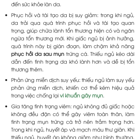
đến sức khỏe làn da.
Phục hồi và tái tạo da bị suy giảm: trong khi ngủ,
da trải qua quá trình phục hồi và tái tạo quan
trọng, giúp chữa lành tổn thương hiện có và ngăn
ngừa tổn thương mới. Khi giấc ngủ bị ảnh hưởng,
quá trình này bị gián đoạn, làm chậm khả năng
phục hồi da sau mụn
trứng cá. Thiếu ngủ kéo dài
dẫn đến tình trạng da khó lành hơn và dễ bị tổn
thương thêm.
Phản ứng miễn dịch suy yếu: thiếu ngủ làm suy yếu
phản ứng miễn dịch, khiến cơ thể kém hiệu quả
trong việc chống lại
vi khuẩn gây mụn
.
Gia tăng tình trạng viêm: ngủ không đủ giấc hoặc
không đều đặn có thể gây viêm toàn thân, làm
tình trạng mụn trứng cá trở nên trầm trọng hơn.
Trong khi ngủ, huyết áp và mạch máu thư giãn. Khi
thiếu ngủ, huyết áp không giảm như bình thường,