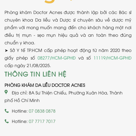
Phòng khám Doctor Acnes được thành lập bởi các Bác sĩ
chuyên khoa Da liễu và Dược sĩ chuyên sâu về dược mỹ
phẩm với mong muốn mang đến cho khách hàng một nơi
điều trị mụn - sẹo mụn hiệu quả và an toàn theo đúng
chuẩn y khoa.
➤ Sở Y tế TP.HCM cấp phép hoạt động từ năm 2020 theo
giấy phép số
08277/HCM-GPHĐ
và số
11119/HCM-GPHĐ
cấp ngày 21/08/2025.
THÔNG TIN LIÊN HỆ
PHÒNG KHÁM DA LIỄU DOCTOR ACNES
Địa chỉ: 8A Sư Thiện Chiếu, Phường Xuân Hòa, Thành
phố Hồ Chí Minh
Hotline:
07 0838 0878
Hotline:
07 7717 7017