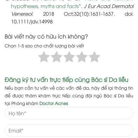
hypotheses, myths and facts
“.
J Eur Acad Dermatol
Venereol
. 2018 Oct;32(10):1631-1637. doi:
10.1111/jdv.14998
Bài viết này có hữu ích không?
Chọn 1-5 sao cho chất lượng bài viết
Đăng ký tư vấn trực tiếp cùng Bác sĩ Da liễu
Nếu bạn cần tư vấn về các vấn đề da, hãy để lại thông tin
để được thăm khám trực tiếp cùng đội ngũ Bác sĩ Da liễu
tại Phòng khám
Doctor Acnes