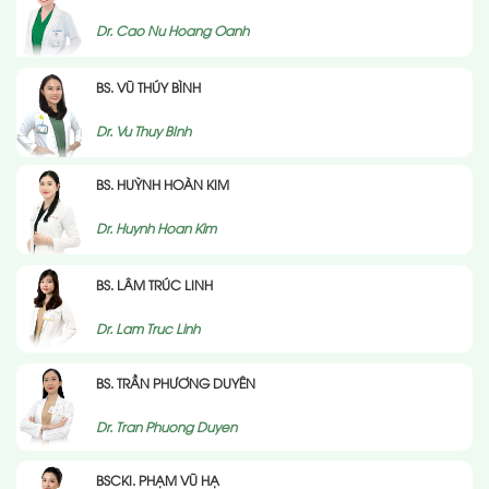
Dr. Cao Nu Hoang Oanh
BS. VŨ THÚY BÌNH
Dr. Vu Thuy BInh
BS. HUỲNH HOÀN KIM
Dr. Huynh Hoan Kim
BS. LÂM TRÚC LINH
Dr. Lam Truc Linh
BS. TRẦN PHƯƠNG DUYÊN
Dr. Tran Phuong Duyen
BSCKI. PHẠM VŨ HẠ