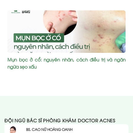
Mụn bọc ở cổ: nguyên nhân, cách điều trị và ngăn
ngừa sẹo xấu
ĐỘI NGŨ BÁC SĨ PHÒNG KHÁM DOCTOR ACNES
BS. CAO NỮ HOÀNG OANH