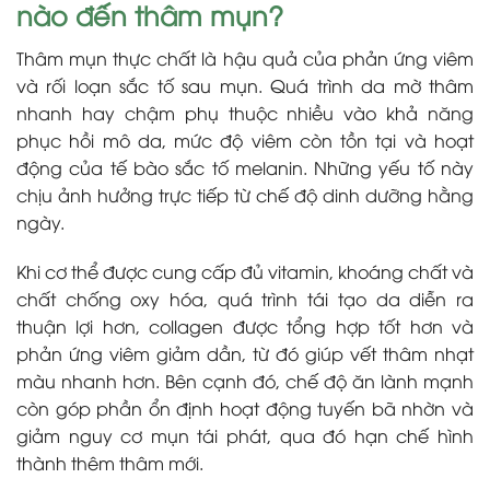
nào đến thâm mụn?
Thâm mụn thực chất là hậu quả của phản ứng viêm
và rối loạn sắc tố sau mụn. Quá trình da mờ thâm
nhanh hay chậm phụ thuộc nhiều vào khả năng
phục hồi mô da, mức độ viêm còn tồn tại và hoạt
động của tế bào sắc tố melanin. Những yếu tố này
chịu ảnh hưởng trực tiếp từ chế độ dinh dưỡng hằng
ngày.
Khi cơ thể được cung cấp đủ vitamin, khoáng chất và
chất chống oxy hóa, quá trình tái tạo da diễn ra
thuận lợi hơn, collagen được tổng hợp tốt hơn và
phản ứng viêm giảm dần, từ đó giúp vết thâm nhạt
màu nhanh hơn. Bên cạnh đó, chế độ ăn lành mạnh
còn góp phần ổn định hoạt động tuyến bã nhờn và
giảm nguy cơ mụn tái phát, qua đó hạn chế hình
thành thêm thâm mới.