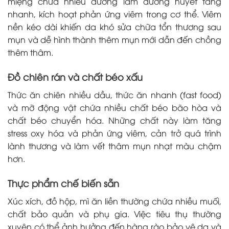
miệng chứa nhiều đường làm đường huyết tăng
nhanh, kích hoạt phản ứng viêm trong cơ thể. Viêm
nền kéo dài khiến da khó sửa chữa tổn thương sau
mụn và dễ hình thành thêm mụn mới dẫn đến chồng
thêm thâm.
Đồ chiên rán và chất béo xấu
Thức ăn chiên nhiều dầu, thức ăn nhanh (fast food)
và mỡ động vật chứa nhiều chất béo bão hòa và
chất béo chuyển hóa. Những chất này làm tăng
stress oxy hóa và phản ứng viêm, cản trở quá trình
lành thương và làm vết thâm mụn nhạt màu chậm
hơn.
Thực phẩm chế biến sẵn
Xúc xích, đồ hộp, mì ăn liền thường chứa nhiều muối,
chất bảo quản và phụ gia. Việc tiêu thụ thường
xuyên có thể ảnh hưởng đến hàng rào bảo vệ da và