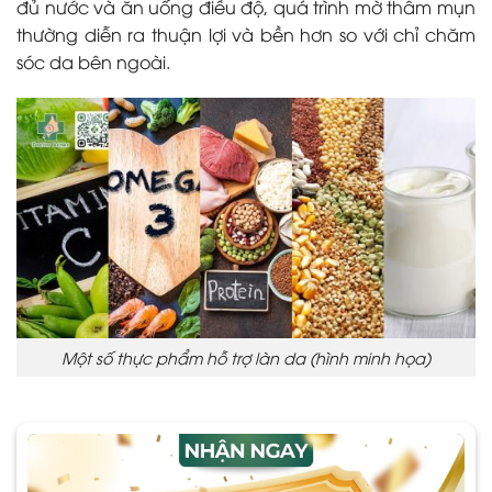
đủ nước và ăn uống điều độ, quá trình mờ thâm mụn
thường diễn ra thuận lợi và bền hơn so với chỉ chăm
sóc da bên ngoài.
Một số thực phẩm hỗ trợ làn da (hình minh họa)