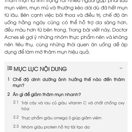
mụn viêm, mụn mủ và thường kéo dài dù đã hết mụn
từ lâu. Bên cạnh việc bôi thoa và điều trị, chế độ ăn
uống hằng ngày cũng có thể hỗ trợ da sáng hơn,
đều màu hơn từ bên trong. Trong bài viết này, Doctor
Acnes sẽ gợi ý những nhóm thực phẩm nên và không
nên tiêu thụ, cùng những thói quen ăn uống dễ áp
dụng để làm mờ thâm mụn hiệu quả.
MỤC LỤC NỘI DUNG
Chế độ dinh dưỡng ảnh hưởng thế nào đến thâm
mụn?
Ăn gì để giảm thâm mụn nhanh?
Trái cây và rau củ giàu vitamin C và chất chống oxy
hóa
Thực phẩm giàu omega 3 giúp giảm viêm
Nhóm giàu protein hỗ trợ tái tạo da