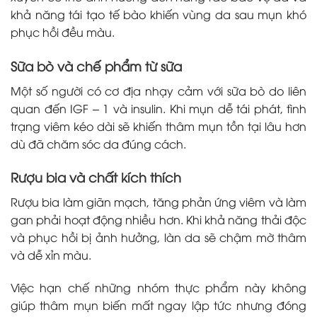
khả năng tái tạo tế bào khiến vùng da sau mụn khó
phục hồi đều màu.
Sữa bò và chế phẩm từ sữa
Một số người có cơ địa nhạy cảm với sữa bò do liên
quan đến IGF – 1 và insulin. Khi mụn dễ tái phát, tình
trạng viêm kéo dài sẽ khiến thâm mụn tồn tại lâu hơn
dù đã chăm sóc da đúng cách.
Rượu bia và chất kích thích
Rượu bia làm giãn mạch, tăng phản ứng viêm và làm
gan phải hoạt động nhiều hơn. Khi khả năng thải độc
và phục hồi bị ảnh hưởng, làn da sẽ chậm mờ thâm
và dễ xỉn màu.
Việc hạn chế những nhóm thực phẩm này không
giúp thâm mụn biến mất ngay lập tức nhưng đóng