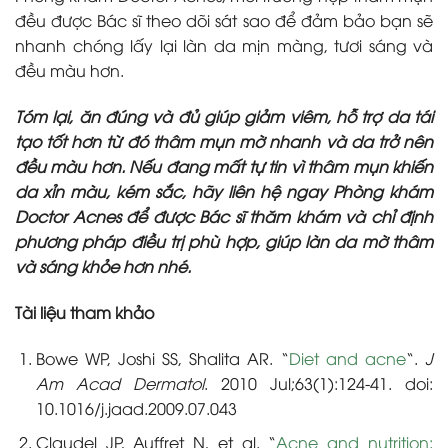
đều được Bác sĩ theo dõi sát sao để đảm bảo bạn sẽ
nhanh chóng lấy lại làn da mịn màng, tươi sáng và
đều màu hơn.
Tóm lại, ăn đúng và đủ giúp giảm viêm, hỗ trợ da tái
tạo tốt hơn từ đó thâm mụn mờ nhanh và da trở nên
đều màu hơn. Nếu đang mất tự tin vì thâm mụn khiến
da xỉn màu, kém sắc, hãy liên hệ ngay Phòng khám
Doctor Acnes để được Bác sĩ thăm khám và chỉ định
phương pháp điều trị phù hợp, giúp làn da mờ thâm
và sáng khỏe hơn nhé.
Tài liệu tham khảo
Bowe WP, Joshi SS, Shalita AR. “
Diet and acne
“.
J
Am Acad Dermatol
. 2010 Jul;63(1):124-41. doi:
10.1016/j.jaad.2009.07.043
Claudel JP, Auffret N, et al. “
Acne and nutrition: