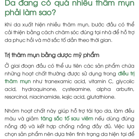
Da đang có quá nhiều thâm mụn
phải làm sao?
Khi da xuất hiện nhiều thâm mụn, bước đầu có thể
cải thiện bằng cách chăm sóc đúng tại nhà để hỗ trợ
da phục hồi và mờ sắc tố dần theo thời gian.
Trị thâm mụn bằng dược mỹ phẩm
Ở giai đoạn đầu có thể ưu tiên các sản phẩm chứa
những hoạt chất thường được sử dụng trong
điều trị
thâm mụn
như tranexamic acid, vitamin C, glycolic
acid, hydroquinone, cysteamine, alpha arbutin,
resorcinol, niacinamide, kojic acid, glutathione.
Nhóm hoạt chất này giúp hỗ trợ tái tạo da, làm đều
màu và giảm
tăng sắc tố sau viêm
nếu dùng đúng
nồng độ và kết hợp chống nắng đầy đủ. Việc lựa
chọn sản phẩm nên dựa trên tình trạng da hiện tại để