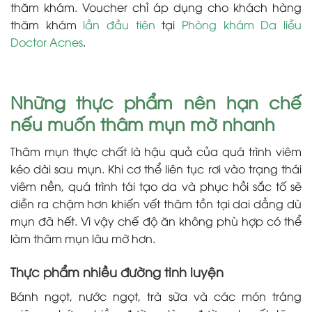
thăm khám. Voucher chỉ áp dụng cho khách hàng
thăm khám
lần đầu tiên
tại
Phòng khám Da liễu
Doctor Acnes
.
Những thực phẩm nên hạn chế
nếu muốn thâm mụn mờ nhanh
Thâm mụn thực chất là hậu quả của quá trình viêm
kéo dài sau mụn. Khi cơ thể liên tục rơi vào trạng thái
viêm nền, quá trình tái tạo da và phục hồi sắc tố sẽ
diễn ra chậm hơn khiến vết thâm tồn tại dai dẳng dù
mụn đã hết. Vì vậy chế độ ăn không phù hợp có thể
làm thâm mụn lâu mờ hơn.
Thực phẩm nhiều đường tinh luyện
Bánh ngọt, nước ngọt, trà sữa và các món tráng