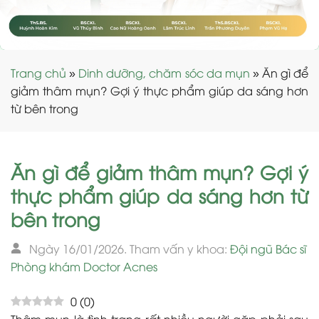
Trang chủ
»
Dinh dưỡng, chăm sóc da mụn
»
Ăn gì để
giảm thâm mụn? Gợi ý thực phẩm giúp da sáng hơn
từ bên trong
Ăn gì để giảm thâm mụn? Gợi ý
thực phẩm giúp da sáng hơn từ
bên trong
Ngày 16/01/2026. Tham vấn y khoa:
Đội ngũ Bác sĩ
Phòng khám Doctor Acnes
0
(
0
)
Thâm mụn là tình trạng rất nhiều người gặp phải sau