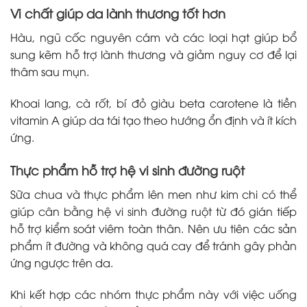
Vi chất giúp da lành thương tốt hơn
Hàu, ngũ cốc nguyên cám và các loại hạt giúp bổ
sung kẽm hỗ trợ lành thương và giảm nguy cơ để lại
thâm sau mụn.
Khoai lang, cà rốt, bí đỏ giàu beta carotene là tiền
vitamin A giúp da tái tạo theo hướng ổn định và ít kích
ứng.
Thực phẩm hỗ trợ hệ vi sinh đường ruột
Sữa chua và thực phẩm lên men như kim chi có thể
giúp cân bằng hệ vi sinh đường ruột từ đó gián tiếp
hỗ trợ kiểm soát viêm toàn thân. Nên ưu tiên các sản
phẩm ít đường và không quá cay để tránh gây phản
ứng ngược trên da.
Khi kết hợp các nhóm thực phẩm này với việc uống