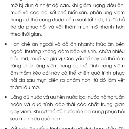
mỡ bị đun ở nhiệt độ cao. Khi giảm lượng dầu ăn,
muối và các loại sốt chế biến sẵn, phản ứng viêm
trong cơ thể cũng được kiểm soát tốt hơn, từ đó hỗ
trợ da phục hồi và vết thâm mụn mờ nhanh hơn
theo thời gian.
Hạn chế ăn ngoài và đồ ăn nhanh: thức ăn bên
ngoài thường không đảm bảo vệ sinh, chứa nhiều
dầu mỡ, muối và gia vị. Các yếu tố này có thể làm
tăng phản ứng viêm trong cơ thể. Tình trạng viêm
âm thầm kéo dài này có thể khiến quá trình phục
hồi da sau mụn diễn ra chậm hơn, từ đó làm vết
thâm lâu mờ.
Uống đủ nước và ưu tiên nước lọc: nước hỗ trợ tuần
hoàn và quá trình đào thải các chất trung gian
gây viêm. Khi cơ thể đủ nước làn da cũng phục hồi
sau mụn hiệu quả hơn.
Kết hợp ăn uống lành mạnh với sinh hoạt điều độ: