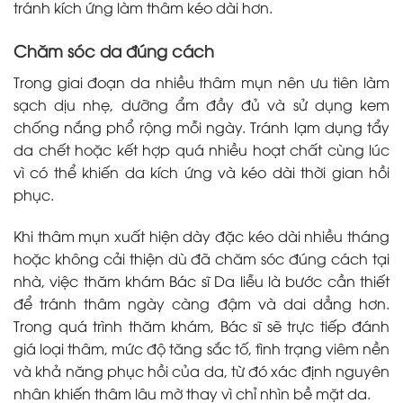
tránh kích ứng làm thâm kéo dài hơn.
Chăm sóc da đúng cách
Trong giai đoạn da nhiều thâm mụn nên ưu tiên làm
sạch dịu nhẹ, dưỡng ẩm đầy đủ và sử dụng kem
chống nắng phổ rộng mỗi ngày. Tránh lạm dụng tẩy
da chết hoặc kết hợp quá nhiều hoạt chất cùng lúc
vì có thể khiến da kích ứng và kéo dài thời gian hồi
phục.
Khi thâm mụn xuất hiện dày đặc kéo dài nhiều tháng
hoặc không cải thiện dù đã chăm sóc đúng cách tại
nhà, việc thăm khám Bác sĩ Da liễu là bước cần thiết
để tránh thâm ngày càng đậm và dai dẳng hơn.
Trong quá trình thăm khám, Bác sĩ sẽ trực tiếp đánh
giá loại thâm, mức độ tăng sắc tố, tình trạng viêm nền
và khả năng phục hồi của da, từ đó xác định nguyên
nhân khiến thâm lâu mờ thay vì chỉ nhìn bề mặt da.