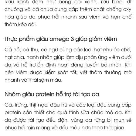
Rau xanh đậm như bông cải xanh, rau bina, ớt
chuông và cà chua cung cấp thêm chất chống oxy
hóa giúp da phục hồi nhanh sau viêm và hạn chế
thâm kéo dài.
Thực phẩm giàu omega 3 giúp giảm viêm
Cá hồi, cá thu, cá ngừ cùng các loại hạt như óc chó,
hạt chia, hạnh nhân giúp làm dịu phản ứng viêm dưới
da và hỗ trợ ổn định hoạt động tuyến bã nhờn. Khi
nền viêm được kiểm soát tốt, vết thâm thường mờ
nhanh và ít tái sậm màu.
Nhóm giàu protein hỗ trợ tái tạo da
Cá, trứng, thịt nạc, đậu hũ và các loại đậu cung cấp
protein cần thiết cho quá trình sửa chữa mô da. Khi
da được tái tạo đều đặn, vùng da từng bị mụn sẽ
phục hồi mịn màng và đều màu hơn theo thời gian.