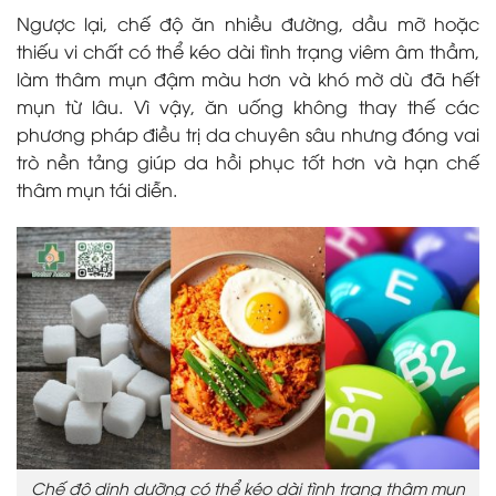
Ngược lại, chế độ ăn nhiều đường, dầu mỡ hoặc
thiếu vi chất có thể kéo dài tình trạng viêm âm thầm,
làm thâm mụn đậm màu hơn và khó mờ dù đã hết
mụn từ lâu. Vì vậy, ăn uống không thay thế các
phương pháp điều trị da chuyên sâu nhưng đóng vai
trò nền tảng giúp da hồi phục tốt hơn và hạn chế
thâm mụn tái diễn.
Chế độ dinh dưỡng có thể kéo dài tình trạng thâm mụn