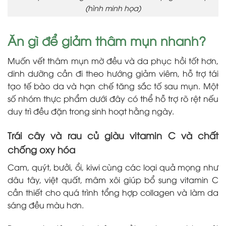
(hình minh họa)
Ăn gì để giảm thâm mụn nhanh?
Muốn vết thâm mụn mờ đều và da phục hồi tốt hơn,
dinh dưỡng cần đi theo hướng giảm viêm, hỗ trợ tái
tạo tế bào da và hạn chế tăng sắc tố sau mụn. Một
số nhóm thực phẩm dưới đây có thể hỗ trợ rõ rệt nếu
duy trì đều đặn trong sinh hoạt hằng ngày.
Trái cây và rau củ giàu vitamin C và chất
chống oxy hóa
Cam, quýt, bưởi, ổi, kiwi cùng các loại quả mọng như
dâu tây, việt quất, mâm xôi giúp bổ sung vitamin C
cần thiết cho quá trình tổng hợp collagen và làm da
sáng đều màu hơn.