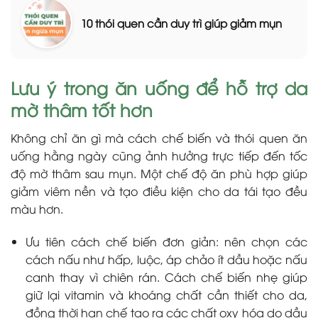
10 thói quen cần duy trì giúp giảm mụn
Lưu ý trong ăn uống để hỗ trợ da
mờ thâm tốt hơn
Không chỉ ăn gì mà cách chế biến và thói quen ăn
uống hằng ngày cũng ảnh hưởng trực tiếp đến tốc
độ mờ thâm sau mụn. Một chế độ ăn phù hợp giúp
giảm viêm nền và tạo điều kiện cho da tái tạo đều
màu hơn.
Ưu tiên cách chế biến đơn giản: nên chọn các
cách nấu như hấp, luộc, áp chảo ít dầu hoặc nấu
canh thay vì chiên rán. Cách chế biến nhẹ giúp
giữ lại vitamin và khoáng chất cần thiết cho da,
đồng thời hạn chế tạo ra các chất oxy hóa do dầu