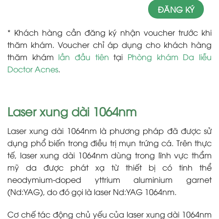
* Khách hàng cần đăng ký nhận voucher trước khi
thăm khám. Voucher chỉ áp dụng cho khách hàng
thăm khám
lần đầu tiên
tại
Phòng khám Da liễu
Doctor Acnes
.
Laser xung dài 1064nm
Laser xung dài 1064nm là phương pháp đã được sử
dụng phổ biến trong điều trị mụn trứng cá. Trên thực
tế, laser xung dài 1064nm dùng trong lĩnh vực thẩm
mỹ da được phát xạ từ thiết bị có tinh thể
neodymium-doped yttrium aluminium garnet
(Nd:YAG), do đó gọi là laser Nd:YAG 1064nm.
Cơ chế tác động chủ yếu của laser xung dài 1064nm