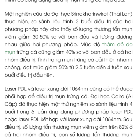
Một nghiên cứu do Đại học Srinakharinwirot (Thái Lan)
thực hiện, so sánh liệu trình 3 buổi điều trị của hai
phương pháp này cho thấy số lượng thương tổn mụn
viêm giảm 30-50% so với ban đầu và tương đương
nhau giữa hai phương pháp. Mức độ
thâm đỏ do
mụn
trứng cá cũng giảm 40% so với ban đầu ở cả hai
nhóm điều trị. Tình trạng mụn trứng cá cải thiện nhanh
chóng, đạt mức giảm 50% từ 2.5 tuần đến 4 tuần sau
buổi điều trị đầu tiên.
Laser PDL và laser xung dài 1064nm cũng có thể được
phối hợp để điều trị mụn trứng cá. Đại học Cairo (Ai
Cập) đã thực hiện một thử nghiệm so sánh liệu trình 4
buổi trong 6 tuần ứng dụng phương pháp laser PDL
hoặc laser PDL kết hợp với laser xung dài 1064nm. Sau
điều trị, số lượng tổn thương mụn viêm giảm trên 82% ở
cả hai nhóm điều trị, còn số lượng tổn thương mụn