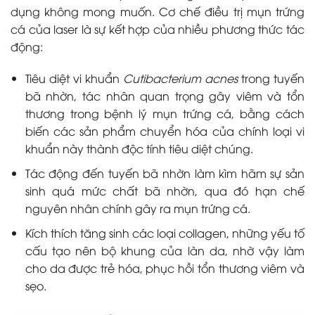
dụng không mong muốn. Cơ chế điều trị mụn trứng
cá của laser là sự kết hợp của nhiều phương thức tác
động:
Tiêu diệt vi khuẩn
Cutibacterium acnes
trong tuyến
bã nhờn, tác nhân quan trọng gây viêm và tổn
thương trong bệnh lý mụn trứng cá, bằng cách
biến các sản phẩm chuyển hóa của chính loại vi
khuẩn này thành độc tính tiêu diệt chúng.
Tác động đến tuyến bã nhờn làm kìm hãm sự sản
sinh quá mức chất bã nhờn, qua đó hạn chế
nguyên nhân chính gây ra mụn trứng cá.
Kích thích tăng sinh các loại collagen, những yếu tố
cấu tạo nên bộ khung của làn da, nhờ vậy làm
cho da được trẻ hóa, phục hồi tổn thương viêm và
sẹo.