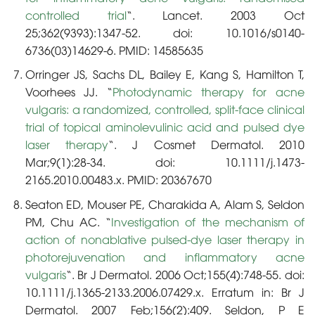
controlled trial
“. Lancet. 2003 Oct
25;362(9393):1347-52. doi: 10.1016/s0140-
6736(03)14629-6. PMID: 14585635
Orringer JS, Sachs DL, Bailey E, Kang S, Hamilton T,
Voorhees JJ. “
Photodynamic therapy for acne
vulgaris: a randomized, controlled, split-face clinical
trial of topical aminolevulinic acid and pulsed dye
laser therapy
“. J Cosmet Dermatol. 2010
Mar;9(1):28-34. doi: 10.1111/j.1473-
2165.2010.00483.x. PMID: 20367670
Seaton ED, Mouser PE, Charakida A, Alam S, Seldon
PM, Chu AC. “
Investigation of the mechanism of
action of nonablative pulsed-dye laser therapy in
photorejuvenation and inflammatory acne
vulgaris
“. Br J Dermatol. 2006 Oct;155(4):748-55. doi:
10.1111/j.1365-2133.2006.07429.x. Erratum in: Br J
Dermatol. 2007 Feb;156(2):409. Seldon, P E