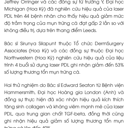
Jeffrey Orringer và các đồng sự từ trường Y, Đại học
Michigan (Hoa Kỳ) đã nghiên cứu hiệu quả của laser
PDL trên 44 bệnh nhân cho thấy hiệu quả giảm mức
độ trầm trọng của mụn trứng cá đạt gấp 2 lần so với
không điều trị, dựa trên thang điểm Leeds.
Bác sĩ Sirunya Silapunt thuộc Tổ chức DermSurgery
Associates (Hoa Kỳ) và các đồng sự thuộc Đại học
Northwestern (Hoa Kỳ) nghiên cứu hiệu quả của liệu
trình 4 buổi sử dụng laser PDL ghi nhận giảm đến 53%
số lượng thương tổn mụn trứng cá.
Hai thử nghiệm do Bác sĩ Edward Seaton từ Bệnh viện
Hammersmith, Đại học Hoàng gia London (Anh) và
đồng sự thực hiện đã xác nhận hiệu quả kích thích
tăng sinh collagen và kháng viêm mạnh mẽ của laser
PDL, qua trung gian chất TGF-beta, đồng thời cũng
ghi nhận hiệu quả giảm số lượng thương tổn mụn
trứng cá lên đến 49%.