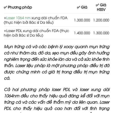
✅ Giá
✅ Phương pháp
✅ Giá
HSSV
⭐
Laser 1064 nm
xung dài chuẩn FDA
1.300.000
1.200.000
(thực hiện bởi Bác sĩ Da liễu)
⭐Laser PDL xung dài chuẩn FDA (thực
1.400.000
1.300.000
hiện bởi Bác sĩ Da liễu)
Mụn trứng cá và các bệnh lý xoay quanh mụn trứng
cá như thâm da, đỏ da, sẹo mụn đều gây ảnh hưởng
nghiêm trọng đến sức khỏe làn da và cả sức khỏe tinh
thần. Laser liệu pháp là một phương pháp điều trị đã
được chứng minh có giá trị trong điều trị mụn trứng
cá.
Cả hai phương pháp laser PDL và laser xung dài
1064nm đều cho thấy hiệu quả đáng kể đối với mụn
trứng cá và các vấn đề thẩm mỹ da liên quan. Laser
PDL cho thấy hiệu quả cao hơn đối với tình trạng