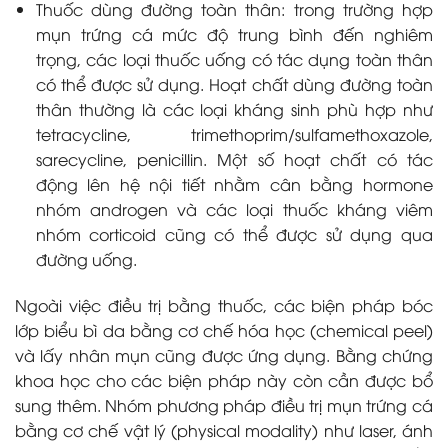
Thuốc dùng đường toàn thân: trong trường hợp
mụn trứng cá mức độ trung bình đến nghiêm
trọng, các loại thuốc uống có tác dụng toàn thân
có thể được sử dụng. Hoạt chất dùng đường toàn
thân thường là các loại kháng sinh phù hợp như
tetracycline, trimethoprim/sulfamethoxazole,
sarecycline, penicillin. Một số hoạt chất có tác
động lên hệ nội tiết nhằm cân bằng hormone
nhóm androgen và các loại thuốc kháng viêm
nhóm corticoid cũng có thể được sử dụng qua
đường uống.
Ngoài việc điều trị bằng thuốc, các biện pháp bóc
lớp biểu bì da bằng cơ chế hóa học (chemical peel)
và lấy nhân mụn cũng được ứng dụng. Bằng chứng
khoa học cho các biện pháp này còn cần được bổ
sung thêm. Nhóm phương pháp điều trị mụn trứng cá
bằng cơ chế vật lý (physical modality) như laser, ánh