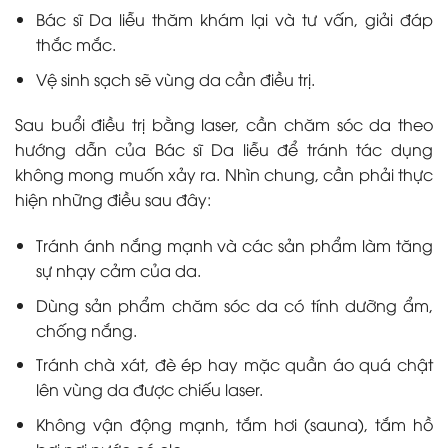
Bác sĩ Da liễu thăm khám lại và tư vấn, giải đáp
thắc mắc.
Vệ sinh sạch sẽ vùng da cần điều trị.
Sau buổi điều trị bằng laser, cần chăm sóc da theo
hướng dẫn của Bác sĩ Da liễu để tránh tác dụng
không mong muốn xảy ra. Nhìn chung, cần phải thực
hiện những điều sau đây:
Tránh ánh nắng mạnh và các sản phẩm làm tăng
sự nhạy cảm của da.
Dùng sản phẩm chăm sóc da có tính dưỡng ẩm,
chống nắng.
Tránh chà xát, đè ép hay mặc quần áo quá chật
lên vùng da được chiếu laser.
Không vận động mạnh, tắm hơi (sauna), tắm hồ