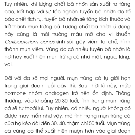
Tuy nhiên, khi lượng chất bã nhờn sản xuất ra tăng
cao, kết hợp với sự tắc nghẽn tuyến bã nhờn do tế
bào chết tích tụ, tuyến bã nhờn sẽ tăng kích thước và
trở thành mụn trứng cá. Lượng chất bã nhờn ứ đọng
này cũng là môi trường màu mỡ cho vi khuẩn
Cutibacterium acnes
sinh sôi, gây viêm tại chỗ, hình
thành mụn viêm. Vùng da có nhiều tuyến bã nhờn là
nơi hay xuất hiện mụn trứng cá như mặt, ngực, lưng,
vai.
Đối với đa số mọi người, mụn trứng cá tự giới hạn
trong giai đoạn tuổi dậy thì. Sau thời kì này, mức
hormone nhóm androgen trở nên ổn định. Thông
thường, vào khoảng 20-30 tuổi, tình trạng mụn trứng
cá sẽ tự thoái lui. Tuy nhiên, có nhiều người không có
được may mắn như vậy, mà tình trạng mụn trứng cá
của họ kéo dài đến 30, 40, thậm chí 50 tuổi. Mụn trứng
cá cũng có thể xuất hiện muộn hơn vào giai đoạn