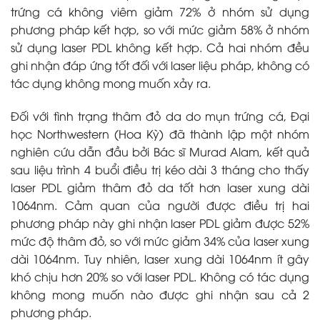
trứng cá không viêm giảm 72% ở nhóm sử dụng
phương pháp kết hợp, so với mức giảm 58% ở nhóm
sử dụng laser PDL không kết hợp. Cả hai nhóm đều
ghi nhận đáp ứng tốt đối với laser liệu pháp, không có
tác dụng không mong muốn xảy ra.
Đối với tình trạng thâm đỏ da do mụn trứng cá, Đại
học Northwestern (Hoa Kỳ) đã thành lập một nhóm
nghiên cứu dẫn đầu bởi Bác sĩ Murad Alam, kết quả
sau liệu trình 4 buổi điều trị kéo dài 3 tháng cho thấy
laser PDL giảm thâm đỏ da tốt hơn laser xung dài
1064nm. Cảm quan của người được điều trị hai
phương pháp này ghi nhận laser PDL giảm được 52%
mức độ thâm đỏ, so với mức giảm 34% của laser xung
dài 1064nm. Tuy nhiên, laser xung dài 1064nm ít gây
khó chịu hơn 20% so với laser PDL. Không có tác dụng
không mong muốn nào được ghi nhận sau cả 2
phương pháp.