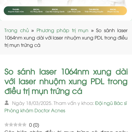
Trang chủ
»
Phương pháp trị mụn
»
So sánh laser
1064nm xung dài với laser nhuộm xung PDL trong điều
trị mụn trứng cá
So sánh laser 1064nm xung dài
với laser nhuộm xung PDL trong
điều trị mụn trứng cá
Ngày 18/03/2025. Tham vấn y khoa:
Đội ngũ Bác sĩ
Phòng khám Doctor Acnes
0
(
0
)
Các biện pháp điều trị mụn trứng cá đang ngày