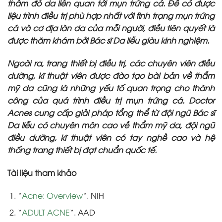
thâm đỏ da liên quan tới mụn trứng cá. Để có được
liệu trình điều trị phù hợp nhất với tình trạng mụn trứng
cá và cơ địa làn da của mỗi người, điều tiên quyết là
được thăm khám bởi Bác sĩ Da liễu giàu kinh nghiệm.
Ngoài ra, trang thiết bị điều trị, các chuyên viên điều
dưỡng, kĩ thuật viên được đào tạo bài bản về thẩm
mỹ da cũng là những yếu tố quan trọng cho thành
công của quá trình điều trị mụn trứng cá. Doctor
Acnes cung cấp giải pháp tổng thể từ đội ngũ Bác sĩ
Da liễu có chuyên môn cao về thẩm mỹ da, đội ngũ
điều dưỡng, kĩ thuật viên có tay nghề cao và hệ
thống trang thiết bị đạt chuẩn quốc tế.
Tài liệu tham khảo
“
Acne: Overview
“. NIH
“
ADULT ACNE
“. AAD