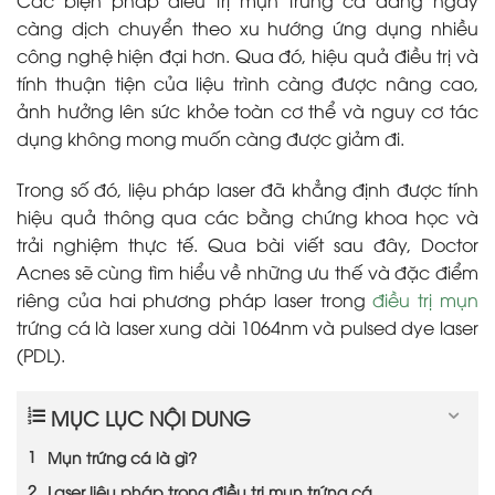
càng dịch chuyển theo xu hướng ứng dụng nhiều
công nghệ hiện đại hơn. Qua đó, hiệu quả điều trị và
tính thuận tiện của liệu trình càng được nâng cao,
ảnh hưởng lên sức khỏe toàn cơ thể và nguy cơ tác
dụng không mong muốn càng được giảm đi.
Trong số đó, liệu pháp laser đã khẳng định được tính
hiệu quả thông qua các bằng chứng khoa học và
trải nghiệm thực tế. Qua bài viết sau đây, Doctor
Acnes sẽ cùng tìm hiểu về những ưu thế và đặc điểm
riêng của hai phương pháp laser trong
điều trị mụn
trứng cá là laser xung dài 1064nm và pulsed dye laser
(PDL).
MỤC LỤC NỘI DUNG
Mụn trứng cá là gì?
Laser liệu pháp trong điều trị mụn trứng cá