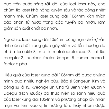
dựa trên bước sóng rất dài của loại laser này, cho
chùm tia laser khả năng xuyên sâu và tác động nhiệt
mạnh mẽ. Chùm laser xung dài 1064nm kích thích
các phân tử nước trong các tuyến bã nhờn, làm
giảm sản xuất chất bã nhờn.
Ngoài ra, laser xung dài 1064nm cũng hạn chế sự sản
sinh các chất trung gian gây viêm và tổn thương da
như interleukin-8, matrix metalloproteinase-9, toll-like
receptor-2, nuclear factor kappa B, tumor necrosis
factor alpha.
Hiệu quả của laser xung dài 1064nm đã được chứng
minh qua nhiều nghiên cứu. Bác sĩ Sangeun Kim và
đồng sự là TS. Kyeong-Hun Cho từ Bệnh viện Quân y
Daegu (Hàn Quốc) đã thực hiện so sánh hiệu quả
của laser xung dài 1064nm và phương pháp lấy nhân
mụn và tiêm vào vị trí thương tổn, thấy nhóm được