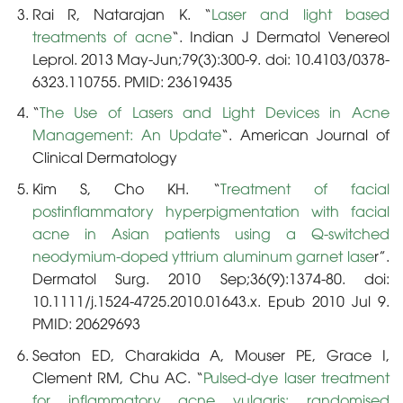
Rai R, Natarajan K. “
Laser and light based
treatments of acne
“. Indian J Dermatol Venereol
Leprol. 2013 May-Jun;79(3):300-9. doi: 10.4103/0378-
6323.110755. PMID: 23619435
“
The Use of Lasers and Light Devices in Acne
Management: An Update
“. American Journal of
Clinical Dermatology
Kim S, Cho KH. “
Treatment of facial
postinflammatory hyperpigmentation with facial
acne in Asian patients using a Q-switched
neodymium-doped yttrium aluminum garnet lase
r”.
Dermatol Surg. 2010 Sep;36(9):1374-80. doi:
10.1111/j.1524-4725.2010.01643.x. Epub 2010 Jul 9.
PMID: 20629693
Seaton ED, Charakida A, Mouser PE, Grace I,
Clement RM, Chu AC. “
Pulsed-dye laser treatment
for inflammatory acne vulgaris: randomised