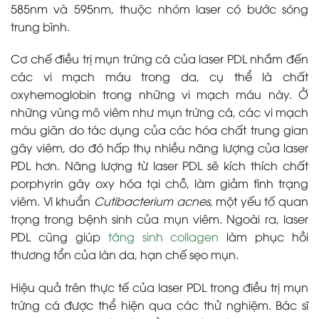
585nm và 595nm, thuộc nhóm laser có bước sóng
trung bình.
Cơ chế điều trị mụn trứng cá của laser PDL nhắm đến
các vi mạch máu trong da, cụ thể là chất
oxyhemoglobin trong những vi mạch máu này. Ở
những vùng mô viêm như mụn trứng cá, các vi mạch
máu giãn do tác dụng của các hóa chất trung gian
gây viêm, do đó hấp thụ nhiều năng lượng của laser
PDL hơn. Năng lượng từ laser PDL sẽ kích thích chất
porphyrin gây oxy hóa tại chỗ, làm giảm tình trạng
viêm. Vi khuẩn
Cutibacterium acnes
, một yếu tố quan
trọng trong bệnh sinh của mụn viêm.
Ngoài ra, laser
PDL cũng giúp
tăng sinh collagen
làm phục hồi
thương tổn của làn da, hạn chế sẹo mụn.
Hiệu quả trên thực tế của laser PDL trong điều trị mụn
trứng cá được thể hiện qua các thử nghiệm. Bác sĩ