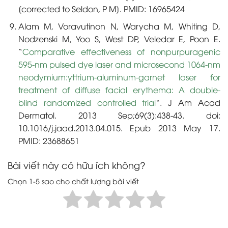
[corrected to Seldon, P M]. PMID: 16965424
Alam M, Voravutinon N, Warycha M, Whiting D,
Nodzenski M, Yoo S, West DP, Veledar E, Poon E.
“
Comparative effectiveness of nonpurpuragenic
595-nm pulsed dye laser and microsecond 1064-nm
neodymium:yttrium-aluminum-garnet laser for
treatment of diffuse facial erythema: A double-
blind randomized controlled trial
“. J Am Acad
Dermatol. 2013 Sep;69(3):438-43. doi:
10.1016/j.jaad.2013.04.015. Epub 2013 May 17.
PMID: 23688651
Bài viết này có hữu ích không?
Chọn 1-5 sao cho chất lượng bài viết