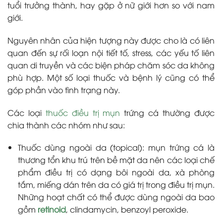
tuổi trưởng thành, hay gặp ở nữ giới hơn so với nam
giới.
Nguyên nhân của hiện tượng này được cho là có liên
quan đến sự rối loạn nội tiết tố, stress, các yếu tố liên
quan di truyền và các biện pháp chăm sóc da không
phù hợp. Một số loại thuốc và bệnh lý cũng có thể
góp phần vào tình trạng này.
Các loại
thuốc điều trị mụn
trứng cá thường được
chia thành các nhóm như sau:
Thuốc dùng ngoài da (topical): mụn trứng cá là
thương tổn khu trú trên bề mặt da nên các loại chế
phẩm điều trị có dạng bôi ngoài da, xà phòng
tắm, miếng dán trên da có giá trị trong điều trị mụn.
Những hoạt chất có thể được dùng ngoài da bao
gồm
retinoid
, clindamycin, benzoyl peroxide.