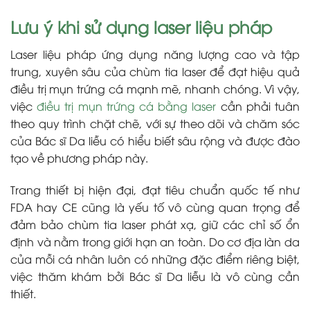
Lưu ý khi sử dụng laser liệu pháp
Laser liệu pháp ứng dụng năng lượng cao và tập
trung, xuyên sâu của chùm tia laser để đạt hiệu quả
điều trị mụn trứng cá mạnh mẽ, nhanh chóng. Vì vậy,
việc
điều trị mụn trứng cá bằng laser
cần phải tuân
theo quy trình chặt chẽ, với sự theo dõi và chăm sóc
của Bác sĩ Da liễu có hiểu biết sâu rộng và được đào
tạo về phương pháp này.
Trang thiết bị hiện đại, đạt tiêu chuẩn quốc tế như
FDA hay CE cũng là yếu tố vô cùng quan trọng để
đảm bảo chùm tia laser phát xạ, giữ các chỉ số ổn
định và nằm trong giới hạn an toàn. Do cơ địa làn da
của mỗi cá nhân luôn có những đặc điểm riêng biệt,
việc thăm khám bởi Bác sĩ Da liễu là vô cùng cần
thiết.