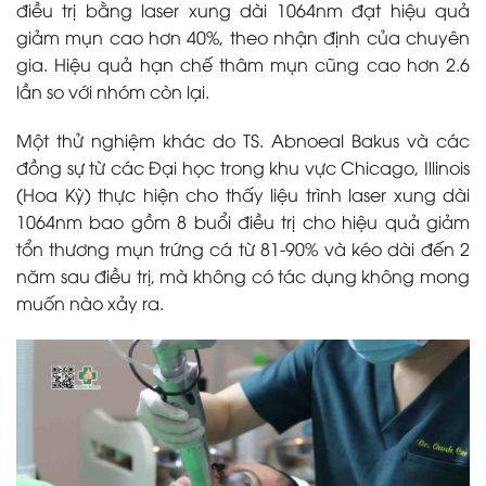
điều trị bằng laser xung dài 1064nm đạt hiệu quả
giảm mụn cao hơn 40%, theo nhận định của chuyên
gia.
Hiệu quả hạn chế thâm mụn cũng cao hơn 2.6
lần so với nhóm còn lại.
Một thử nghiệm khác do TS. Abnoeal Bakus và các
đồng sự từ các Đại học trong khu vực Chicago, Illinois
(Hoa Kỳ) thực hiện cho thấy liệu trình laser xung dài
1064nm bao gồm 8 buổi điều trị cho hiệu quả giảm
tổn thương mụn trứng cá từ 81-90% và kéo dài đến 2
năm sau điều trị, mà không có tác dụng không mong
muốn nào xảy ra.