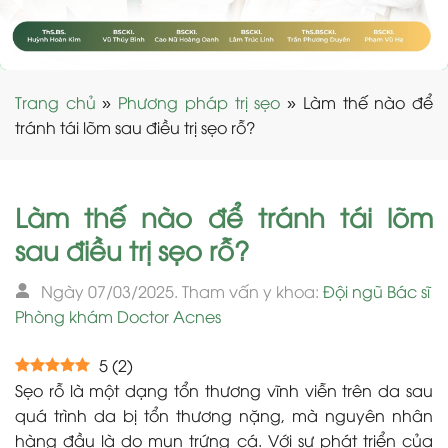
Trang chủ
»
Phương pháp trị sẹo
»
Làm thế nào để
tránh tái lõm sau điều trị sẹo rỗ?
Làm thế nào để tránh tái lõm
sau điều trị sẹo rỗ?
Ngày 07/03/2025. Tham vấn y khoa:
Đội ngũ Bác sĩ
Phòng khám Doctor Acnes
5
(
2
)
Sẹo rỗ là một dạng tổn thương vĩnh viễn trên da sau
quá trình da bị tổn thương nặng, mà nguyên nhân
hàng đầu là do mụn trứng cá. Với sự phát triển của