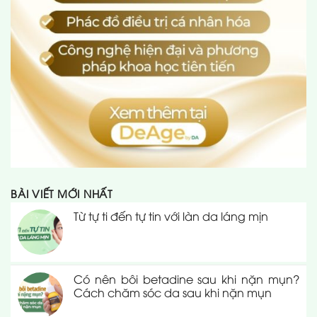
BÀI VIẾT MỚI NHẤT
Từ tự ti đến tự tin với làn da láng mịn
Có nên bôi betadine sau khi nặn mụn?
Cách chăm sóc da sau khi nặn mụn