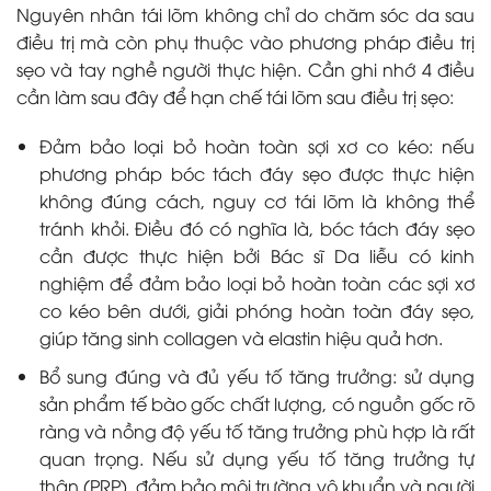
Nguyên nhân tái lõm không chỉ do chăm sóc da sau
điều trị mà còn phụ thuộc vào phương pháp điều trị
sẹo và tay nghề người thực hiện. Cần ghi nhớ 4 điều
cần làm sau đây để hạn chế tái lõm sau điều trị sẹo:
Đảm bảo loại bỏ hoàn toàn sợi xơ co kéo: nếu
phương pháp bóc tách đáy sẹo được thực hiện
không đúng cách, nguy cơ tái lõm là không thể
tránh khỏi. Điều đó có nghĩa là, bóc tách đáy sẹo
cần được thực hiện bởi Bác sĩ Da liễu có kinh
nghiệm để đảm bảo loại bỏ hoàn toàn các sợi xơ
co kéo bên dưới, giải phóng hoàn toàn đáy sẹo,
giúp tăng sinh collagen và elastin hiệu quả hơn.
Bổ sung đúng và đủ yếu tố tăng trưởng: sử dụng
sản phẩm tế bào gốc chất lượng, có nguồn gốc rõ
ràng và nồng độ yếu tố tăng trưởng phù hợp là rất
quan trọng. Nếu sử dụng yếu tố tăng trưởng tự
thân (PRP), đảm bảo môi trường vô khuẩn và người