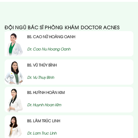
ĐỘI NGŨ BÁC SĨ PHÒNG KHÁM DOCTOR ACNES
BS. CAO NỮ HOÀNG OANH
Dr. Cao Nu Hoang Oanh
BS. VŨ THÚY BÌNH
Dr. Vu Thuy BInh
BS. HUỲNH HOÀN KIM
Dr. Huynh Hoan Kim
BS. LÂM TRÚC LINH
Dr. Lam Truc Linh