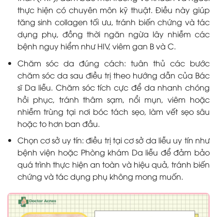
thực hiện có chuyên môn kỹ thuật. Điều này giúp
tăng sinh collagen tối ưu, tránh biến chứng và tác
dụng phụ, đồng thời ngăn ngừa lây nhiễm các
bệnh nguy hiểm như HIV, viêm gan B và C.
Chăm sóc da đúng cách: tuân thủ các bước
chăm sóc da sau điều trị theo hướng dẫn của Bác
sĩ Da liễu. Chăm sóc tích cực để da nhanh chóng
hồi phục, tránh thâm sạm, nổi mụn, viêm hoặc
nhiễm trùng tại nơi bóc tách sẹo, làm vết sẹo sâu
hoặc to hơn ban đầu.
Chọn cơ sở uy tín: điều trị tại cơ sở da liễu uy tín như
bệnh viện hoặc Phòng khám Da liễu để đảm bảo
quá trình thực hiện an toàn và hiệu quả, tránh biến
chứng và tác dụng phụ không mong muốn.