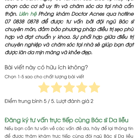
chọn các cơ sở uy tín và chăm sóc da tại nhà cẩn
thận.
Liên hệ
Phòng khám Doctor Acnes qua hotline
07 0838 0878 để được tư vấn bởi đội ngũ Bác sĩ
chuyên môn, đảm bảo phương pháp điều trị sẹo phù
hợp và đạt chuẩn y khoa. Sự phối hợp giữa điều trị
chuyên nghiệp và chăm sóc tại nhà sẽ giúp bạn đạt
được làn da mịn màng và khỏe đẹp.
Bài viết này có hữu ích không?
Chọn 1-5 sao cho chất lượng bài viết
Điểm trung bình
5
/ 5. Lượt đánh giá
2
Đăng ký tư vấn trực tiếp cùng Bác sĩ Da liễu
Nếu bạn cần tư vấn về các vấn đề da, hãy để lại thông tin
để được thăm khám trực tiếp cùng đội ngũ Bác sĩ Da liễu