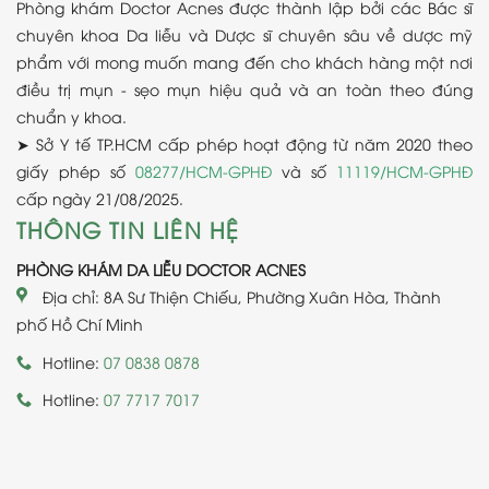
Phòng khám Doctor Acnes được thành lập bởi các Bác sĩ
chuyên khoa Da liễu và Dược sĩ chuyên sâu về dược mỹ
phẩm với mong muốn mang đến cho khách hàng một nơi
điều trị mụn - sẹo mụn hiệu quả và an toàn theo đúng
chuẩn y khoa.
➤ Sở Y tế TP.HCM cấp phép hoạt động từ năm 2020 theo
giấy phép số
08277/HCM-GPHĐ
và số
11119/HCM-GPHĐ
cấp ngày 21/08/2025.
THÔNG TIN LIÊN HỆ
PHÒNG KHÁM DA LIỄU DOCTOR ACNES
Địa chỉ: 8A Sư Thiện Chiếu, Phường Xuân Hòa, Thành
phố Hồ Chí Minh
Hotline:
07 0838 0878
Hotline:
07 7717 7017