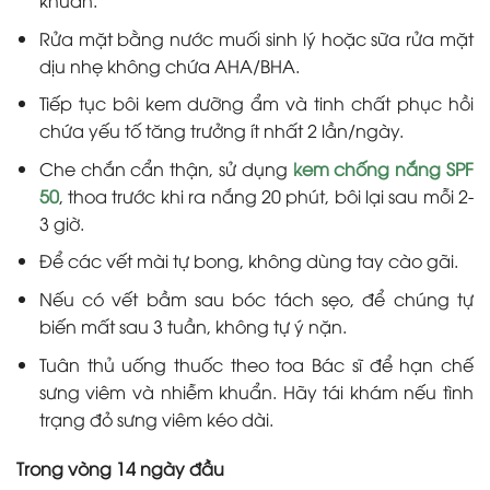
khuẩn.
Rửa mặt bằng nước muối sinh lý hoặc sữa rửa mặt
dịu nhẹ không chứa AHA/BHA.
Tiếp tục bôi kem dưỡng ẩm và tinh chất phục hồi
chứa yếu tố tăng trưởng ít nhất 2 lần/ngày.
Che chắn cẩn thận, sử dụng
kem chống nắng SPF
50
, thoa trước khi ra nắng 20 phút, bôi lại sau mỗi 2-
3 giờ.
Để các vết mài tự bong, không dùng tay cào gãi.
Nếu có vết bầm sau bóc tách sẹo, để chúng tự
biến mất sau 3 tuần, không tự ý nặn.
Tuân thủ uống thuốc theo toa Bác sĩ để hạn chế
sưng viêm và nhiễm khuẩn. Hãy tái khám nếu tình
trạng đỏ sưng viêm kéo dài.
Trong vòng 14 ngày đầu