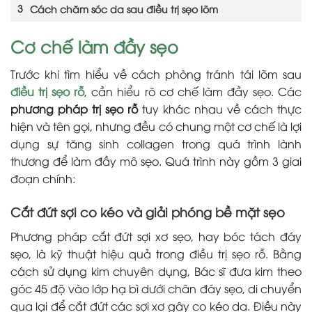
Cách chăm sóc da sau điều trị sẹo lõm
Cơ chế làm đầy sẹo
Trước khi tìm hiểu về cách phòng tránh tái lõm sau
điều trị sẹo rỗ
, cần hiểu rõ cơ chế làm đầy sẹo. Các
phương pháp trị sẹo rỗ
tuy khác nhau về cách thực
hiện và tên gọi, nhưng đều có chung một cơ chế là lợi
dụng sự tăng sinh collagen trong quá trình lành
thương để làm đầy mô sẹo. Quá trình này gồm 3 giai
đoạn chính:
Cắt đứt sợi co kéo và giải phóng bề mặt sẹo
Phương pháp cắt đứt sợi xơ sẹo, hay bóc tách đáy
sẹo, là kỹ thuật hiệu quả trong điều trị sẹo rỗ. Bằng
cách sử dụng kim chuyên dụng, Bác sĩ đưa kim theo
góc 45 độ vào lớp hạ bì dưới chân đáy sẹo, di chuyển
qua lại để cắt đứt các sợi xơ gây co kéo da. Điều này