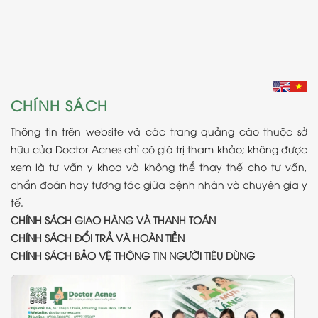
CHÍNH SÁCH
Thông tin trên website và các trang quảng cáo thuộc sở
hữu của Doctor Acnes chỉ có giá trị tham khảo; không được
xem là tư vấn y khoa và không thể thay thế cho tư vấn,
chẩn đoán hay tương tác giữa bệnh nhân và chuyên gia y
tế.
CHÍNH SÁCH GIAO HÀNG VÀ THANH TOÁN
CHÍNH SÁCH ĐỔI TRẢ VÀ HOÀN TIỀN
CHÍNH SÁCH BẢO VỆ THÔNG TIN NGƯỜI TIÊU DÙNG