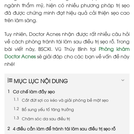
ngành thẩm mỹ, hiện có nhiều phương pháp trị sẹo
đã được chứng minh đạt hiệu quả cải thiện sẹo cao
trên lâm sàng.
Tuy nhiên, Doctor Acnes nhận được rất nhiều câu hỏi
về cách phòng tránh tái lõm sau điều trị sẹo rỗ. Trong
bài viết này, BSCKI. Vũ Thúy Bình tại
Phòng khám
Doctor Acnes
sẽ giải đáp cho các bạn về vấn đề này
nhé!
MỤC LỤC NỘI DUNG
Cơ chế làm đầy sẹo
Cắt đứt sợi co kéo và giải phóng bề mặt sẹo
Bổ sung yếu tố tăng trưởng
Chăm sóc da sau điều trị
4 điều cần làm để tránh tái lõm sau điều trị sẹo rỗ