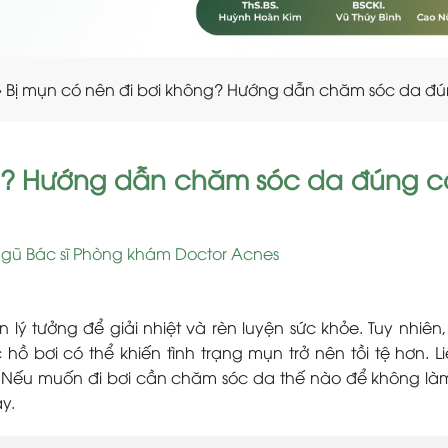
»
Bị mụn có nên đi bơi không? Hướng dẫn chăm sóc da đú
ng? Hướng dẫn chăm sóc da đúng 
ngũ Bác sĩ Phòng khám Doctor Acnes
 lý tưởng để giải nhiệt và rèn luyện sức khỏe. Tuy nhiên,
ồ bơi có thể khiến tình trạng mụn trở nên tồi tệ hơn. Li
? Nếu muốn đi bơi cần chăm sóc da thế nào để không l
y.