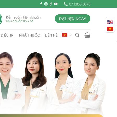
07.0838.0878
Kiểm soát nhiễm khuẩn
ĐẶT HẸN NGAY
Tiêu chuẩn Bộ Y tế
ĐIỀU TRỊ
NHÀ THUỐC
LIÊN HỆ