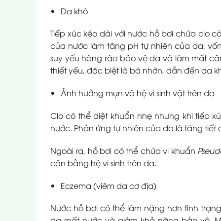
Da khô
Tiếp xúc kéo dài với nước hồ bơi chứa clo 
của nước làm tăng pH tự nhiên của da, vốn
suy yếu hàng rào bảo vệ da và làm mất cân 
thiết yếu, đặc biệt là bã nhờn, dẫn đến da k
Ảnh hưởng mụn và hệ vi sinh vật trên da
Clo có thể diệt khuẩn nhẹ nhưng khi tiếp x
nước. Phản ứng tự nhiên của da là tăng tiết
Ngoài ra, hồ bơi có thể chứa vi khuẩn
Pseud
cân bằng hệ vi sinh trên da.
Eczema (viêm da cơ địa)
Nước hồ bơi có thể làm nặng hơn tình trạn
da mất nước và giảm khả năng bảo vệ. Mặ