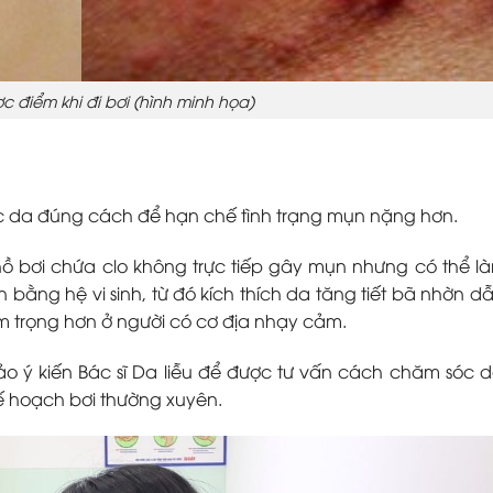
c điểm khi đi bơi (hình minh họa)
óc da đúng cách để hạn chế tình trạng mụn nặng hơn.
 bơi chứa clo không trực tiếp gây mụn nhưng có thể l
bằng hệ vi sinh, từ đó kích thích da tăng tiết bã nhờn d
m trọng hơn ở người có cơ địa nhạy cảm.
ảo ý kiến Bác sĩ Da liễu để được tư vấn cách chăm sóc 
kế hoạch bơi thường xuyên.