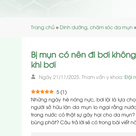
Trang chủ
»
Dinh dưỡng, chăm sóc da mụn
Bị mụn có nên đi bơi khô
khi bơi
Ngày 21/11/2025. Tham vấn y khoa:
Đội 
5
(
1
)
Những ngày hè nóng nực, bơi lội là lựa chọn
người sở hữu làn da mụn lo ngại rằng nước h
trong nước có thật sự gây hại cho da mụn
bùng phát? Câu trả lời sẽ có trong bài viết nà