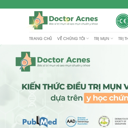
Skip
to
content
VỀ CHÚNG TÔI
TRỊ MỤN
TRỊ 
TRANG CHỦ