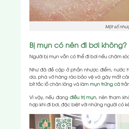
Một số nhượ
Bị mụn có nên đi bơi không?
Người bị mụn vẫn có thể đi bơi nếu chăm s
Như đã đề cập ở phần nhược điểm, nước hồ
da, phá vỡ hàng rào bảo vệ và gây mất cân 
bít tắc lỗ chân lông và làm
mụn trứng cá
trầ
Vì vậy, nếu đang
điều trị mụn
, nên tham kh
hợp khi đi bơi, đặc biệt với những người có 