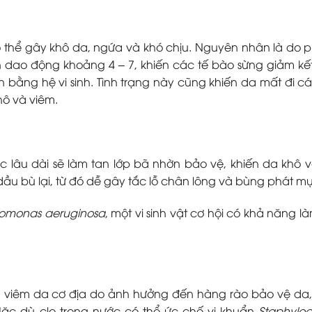
có thể gây khô da, ngứa và khó chịu. Nguyên nhân là do 
 dao động khoảng 4 – 7, khiến các tế bào sừng giảm kết
bằng hệ vi sinh. Tình trạng này cũng khiến da mất đi các
hô và viêm.
úc lâu dài sẽ làm tan lớp bã nhờn bảo vệ, khiến da khô 
 dầu bù lại, từ đó dễ gây tắc lỗ chân lông và bùng phát m
omonas aeruginosa
, một vi sinh vật cơ hội có khả năng l
g viêm da cơ địa do ảnh hưởng đến hàng rào bảo vệ da,
c dù clo trong nước có thể ức chế vi khuẩn
Staphylo