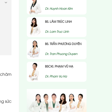
Dr. Huynh Hoan Kim
BS. LÂM TRÚC LINH
Dr. Lam Truc Linh
BS. TRẦN PHƯƠNG DUYÊN
Dr. Tran Phuong Duyen
BSCKI. PHẠM VŨ HẠ
h chăm
Dr. Pham Vu Ha
ng sức