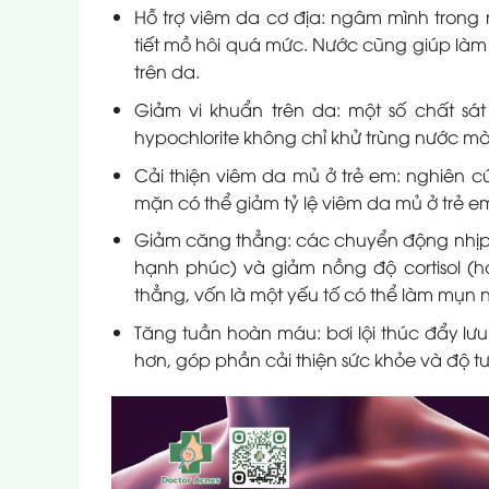
Hỗ trợ viêm da cơ địa: ngâm mình trong
tiết mồ hôi quá mức. Nước cũng giúp làm 
trên da.
Giảm vi khuẩn trên da: một số chất sát
hypochlorite không chỉ khử trùng nước mà
Cải thiện viêm da mủ ở trẻ em: nghiên c
mặn có thể giảm tỷ lệ viêm da mủ ở trẻ 
Giảm căng thẳng: các chuyển động nhịp n
hạnh phúc) và giảm nồng độ cortisol (h
thẳng, vốn là một yếu tố có thể làm mụn 
Tăng tuần hoàn máu: bơi lội thúc đẩy l
hơn, góp phần cải thiện sức khỏe và độ t