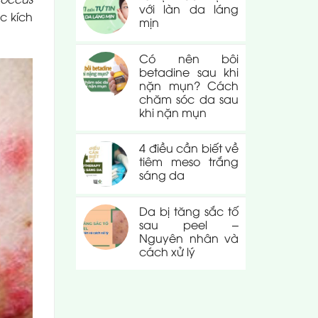
với làn da láng
c kích
mịn
Có nên bôi
betadine sau khi
nặn mụn? Cách
chăm sóc da sau
khi nặn mụn
4 điều cần biết về
tiêm meso trắng
sáng da
Da bị tăng sắc tố
sau peel –
Nguyên nhân và
cách xử lý