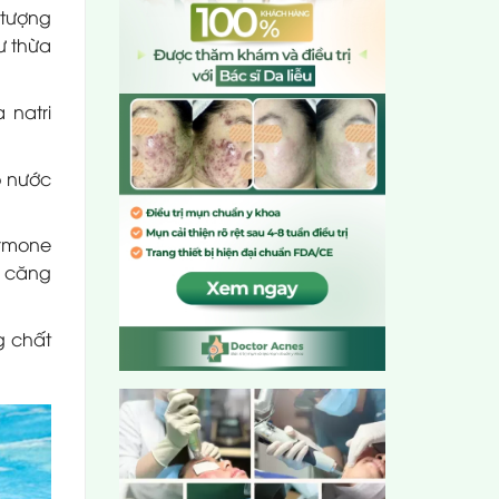
 tượng
ư thừa
 natri
ồ nước
ormone
m căng
g chất