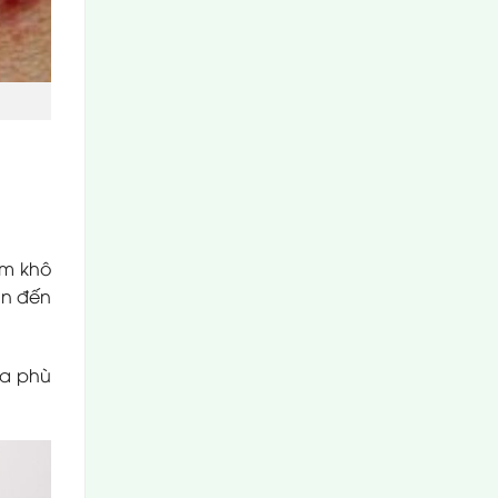
àm khô
ẫn đến
da phù