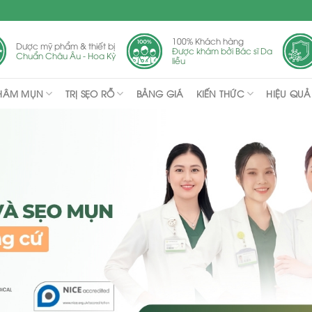
100% Khách hàng
Dược mỹ phẩm & thiết bị
Được khám bởi Bác sĩ Da
Chuẩn Châu Âu - Hoa Kỳ
liễu
THÂM MỤN
TRỊ SẸO RỖ
KIẾN THỨC
BẢNG GIÁ
HIỆU QUẢ 