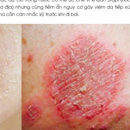
ơ địa) nhưng cũng tiềm ẩn nguy cơ gây viêm da tiếp xú
 cần cân nhắc kỹ trước khi đi bơi.