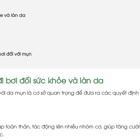
ỏe và làn da
ơi đối với mụn
 bơi đối sức khỏe và làn da
ối với da mụn là cơ sở quan trọng để đưa ra các quyết địn
i tập toàn thân, tác động lên nhiều nhóm cơ, giúp tăng cườ
c.