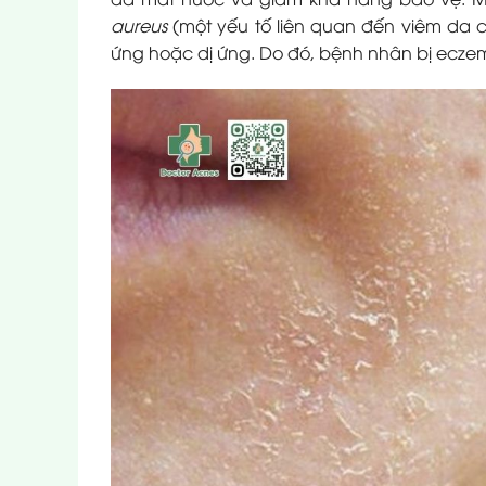
aureus
(một yếu tố liên quan đến viêm da c
ứng hoặc dị ứng. Do đó, bệnh nhân bị eczema