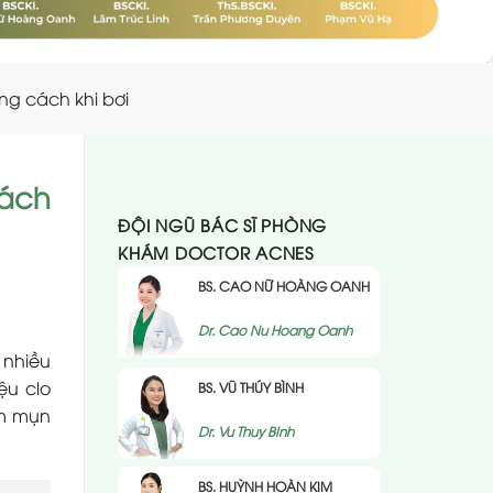
ng cách khi bơi
cách
ĐỘI NGŨ BÁC SĨ PHÒNG
KHÁM DOCTOR ACNES
BS. CAO NỮ HOÀNG OANH
Dr. Cao Nu Hoang Oanh
 nhiều
ệu clo
BS. VŨ THÚY BÌNH
àm mụn
Dr. Vu Thuy BInh
BS. HUỲNH HOÀN KIM