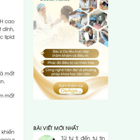
pH cao
 dính,
 lipid
và mất
ụn.
àm mất
BÀI VIẾT MỚI NHẤT
 khiến
Từ tự ti đến tự tin
coccus