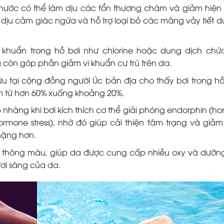
 nước có thể làm dịu các tổn thương chàm và giảm hiện
dịu cảm giác ngứa và hỗ trợ loại bỏ các mảng vảy tiết d
 khuẩn trong hồ bơi như chlorine hoặc dung dịch chứa
 còn góp phần giảm vi khuẩn cư trú trên da.
ứu tại cộng đồng người Úc bản địa cho thấy bơi trong h
em từ hơn 60% xuống khoảng 20%.
hàng khi bơi kích thích cơ thể giải phóng endorphin (h
ormone stress), nhờ đó giúp cải thiện tâm trạng và giả
nặng hơn.
ưu thông máu, giúp da được cung cấp nhiều oxy và dưỡn
ươi sáng của da.