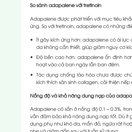
So sánh adapalene với tretinoin
Adapalene được phát triển với mục tiêu khắ
ứng. So với tretinoin, adapalene có những đ
Ít gây kích ứng hơn: adapalene có ái lực c
da không cần thiết, giúp giảm nguy cơ kí
Độ bền cao hơn: adapalene ổn định hơn 
hoạt vào cả ban ngày lẫn ban đêm.
Tác dụng chống lão hóa chưa được chứng
kích thích sản sinh collagen, cải thiện
Nồng độ và khả năng dung nạp của adapa
Adapalene có sẵn ở nồng độ 0.1 – 0.3%, tro
vẫn đảm bảo khả năng dung nạp tốt. Dù ít g
dụng phụ như khô da, mẩn đỏ, ngứa rát hoặ
nhẹ và giảm dần sau vài tuần sử dụng.