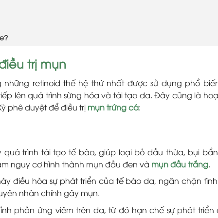
ne?
điều trị mụn
trong những retinoid thế hệ thứ nhất được sử dụng phổ biế
tiếp lên quá trình sừng hóa và tái tạo da. Đây cũng là hoạ
ỳ phê duyệt để điều trị
mụn trứng cá
:
 quá trình tái tạo tế bào, giúp loại bỏ dầu thừa, bụi bẩn
 giảm nguy cơ hình thành mụn đầu đen và
mụn đầu trắng
.
này điều hòa sự phát triển của tế bào da, ngăn chặn tình
nguyên nhân chính gây mụn.
ỉnh phản ứng viêm trên da, từ đó hạn chế sự phát triển 