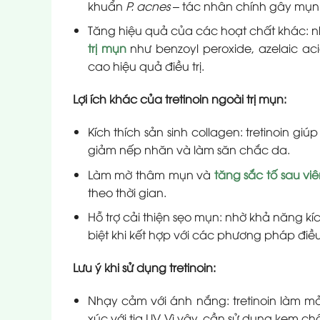
khuẩn
P. acnes
– tác nhân chính gây mụn
Tăng hiệu quả của các hoạt chất khác: nh
trị mụn
như benzoyl peroxide, azelaic ac
cao hiệu quả điều trị.
Lợi ích khác của tretinoin ngoài trị mụn:
Kích thích sản sinh collagen: tretinoin giú
giảm nếp nhăn và làm săn chắc da.
Làm mờ thâm mụn và
tăng sắc tố sau vi
theo thời gian.
Hỗ trợ cải thiện sẹo mụn: nhờ khả năng kíc
biệt khi kết hợp với các phương pháp điều 
Lưu ý khi sử dụng tretinoin:
Nhạy cảm với ánh nắng: tretinoin làm mỏ
xúc với tia UV. Vì vậy, cần sử dụng kem 