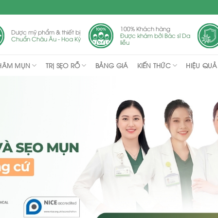
100% Khách hàng
Dược mỹ phẩm & thiết bị
Được khám bởi Bác sĩ Da
Chuẩn Châu Âu - Hoa Kỳ
liễu
THÂM MỤN
TRỊ SẸO RỖ
KIẾN THỨC
BẢNG GIÁ
HIỆU QUẢ 