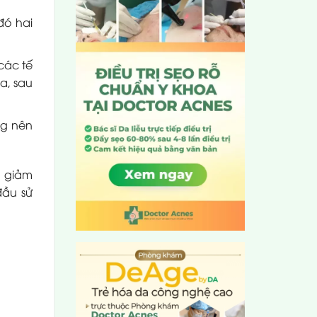
đó hai
các tế
a, sau
ng nên
, giảm
đầu sử