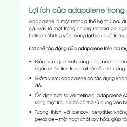
Lợi ích của adapalene trong 
Adapalene là một retinoid thế hệ thứ ba, 
cá. Đây là một trong những retinoid bôi ng
tretinoin nhưng vẫn mang lại hiệu quả trị mụ
Cơ chế tác động của adapalene trên da m
Điều hòa quá trình sừng hóa: adapalene
ngăn chặn tình trạng bít tắc lỗ chân lôn
Giảm viêm: adapalene có tác dụng kháng
đỏ.
Ổn định hơn so với tretinoin: adapalene
sáng mặt trời, do đó có thể sử dụng vào 
Tương thích với benzoyl peroxide: khôn
peroxide – một hoạt chất oxy hóa, giúp tă