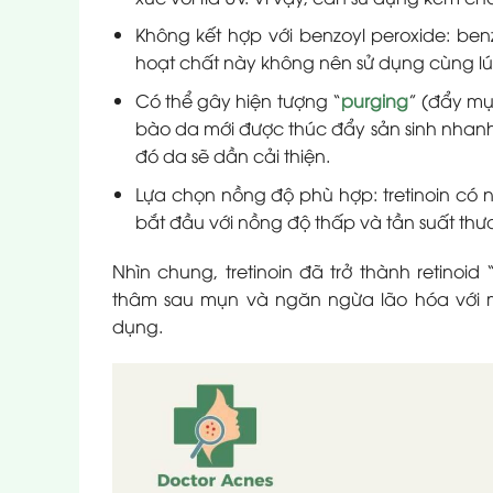
Không kết hợp với benzoyl peroxide: benz
hoạt chất này không nên sử dụng cùng lú
Có thể gây hiện tượng “
purging
” (đẩy mụ
bào da mới được thúc đẩy sản sinh nhanh h
đó da sẽ dần cải thiện.
Lựa chọn nồng độ phù hợp: tretinoin có 
bắt đầu với nồng độ thấp và tần suất thư
Nhìn chung, tretinoin đã trở thành retinoid
thâm sau mụn và ngăn ngừa lão hóa với m
dụng.