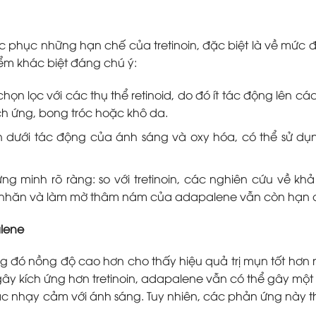
c phục những hạn chế của tretinoin, đặc biệt là về mức đ
iểm khác biệt đáng chú ý:
họn lọc với các thụ thể retinoid, do đó ít tác động lên cá
ch ứng, bong tróc hoặc khô da.
dưới tác động của ánh sáng và oxy hóa, có thể sử dụn
 minh rõ ràng: so với tretinoin, các nghiên cứu về kh
 nếp nhăn và làm mờ thâm nám của adapalene vẫn còn hạn 
lene
ng đó nồng độ cao hơn cho thấy hiệu quả trị mụn tốt hơn
ây kích ứng hơn tretinoin, adapalene vẫn có thể gây một 
c nhạy cảm với ánh sáng. Tuy nhiên, các phản ứng này 