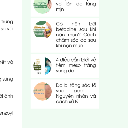
với làn da láng
mịn
 trứng
Có nên bôi
so với
betadine sau khi
nặn mụn? Cách
chăm sóc da sau
khi nặn mụn
4 điều cần biết về
hết và
tiêm meso trắng
sáng da
g sưng
Da bị tăng sắc tố
sau peel –
ới ánh
Nguyên nhân và
cách xử lý
enzoyl