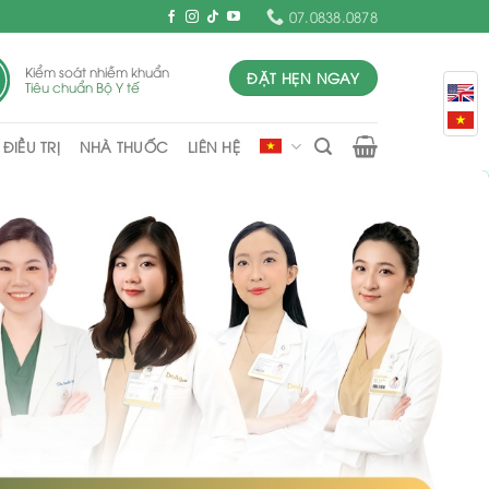
07.0838.0878
Kiểm soát nhiễm khuẩn
ĐẶT HẸN NGAY
Tiêu chuẩn Bộ Y tế
ĐIỀU TRỊ
NHÀ THUỐC
LIÊN HỆ