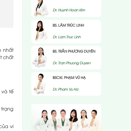
Dr. Huynh Hoan Kim
BS. LÂM TRÚC LINH
Dr. Lam Truc Linh
n nhất
BS. TRẦN PHƯƠNG DUYÊN
t chất
Dr. Tran Phuong Duyen
BSCKI. PHẠM VŨ HẠ
Dr. Pham Vu Ha
 và tế
 trạng
của vi