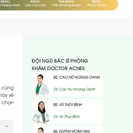
ĐỘI NGŨ BÁC SĨ PHÒNG
KHÁM DOCTOR ACNES
BS. CAO NỮ HOÀNG OANH
ù cùng
Dr. Cao Nu Hoang Oanh
 này sẽ
à chọn
BS. VŨ THÚY BÌNH
Dr. Vu Thuy BInh
BS. HUỲNH HOÀN KIM