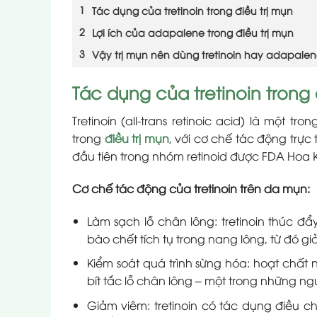
Tác dụng của tretinoin trong điều trị mụn
Lợi ích của adapalene trong điều trị mụn
Vậy trị mụn nên dùng tretinoin hay adapale
Tác dụng của tretinoin trong 
Tretinoin (all-trans retinoic acid) là một 
trong
điều trị mụn
, với cơ chế tác động trực 
đầu tiên trong nhóm retinoid được FDA Hoa K
Cơ chế tác động của tretinoin trên da mụn:
Làm sạch lỗ chân lông: tretinoin thúc đẩy
bào chết tích tụ trong nang lông, từ đó
Kiểm soát quá trình sừng hóa: hoạt chất 
bít tắc lỗ chân lông – một trong những 
Giảm viêm: tretinoin có tác dụng điều ch