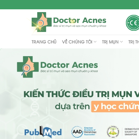
Skip
to
content
VỀ CHÚNG TÔI
TRỊ MỤN
TRỊ 
TRANG CHỦ