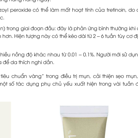
oyl peroxide có thể làm mất hoạt tính của tretinoin, do 
c.
n) trong giai đoạn đầu: đây là phản ứng bình thường khi 
ơn. Hiện tượng này có thể kéo dài từ 2 – 6 tuần tùy cơ đị
nhiều nồng độ khác nhau từ 0.01 – 0.1%. Người mới sử dụ
a để da thích nghi dần.
 “tiêu chuẩn vàng” trong điều trị mụn, cải thiện sẹo mụn
ột số tác dụng phụ chủ yếu xuất hiện trong vài tuần 