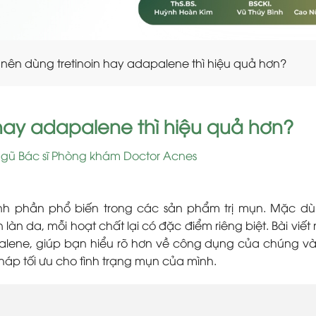
 nên dùng tretinoin hay adapalene thì hiệu quả hơn?
 hay adapalene thì hiệu quả hơn?
ngũ Bác sĩ Phòng khám Doctor Acnes
ành phần phổ biến trong các sản phẩm trị mụn. Mặc d
làn da, mỗi hoạt chất lại có đặc điểm riêng biệt. Bài viết
apalene, giúp bạn hiểu rõ hơn về công dụng của chúng v
háp tối ưu cho tình trạng mụn của mình.