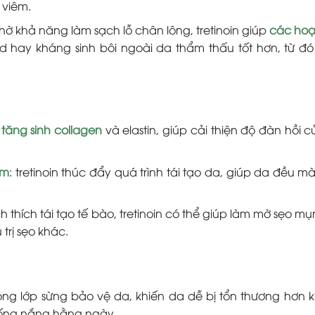
 viêm.
ờ khả năng làm sạch lỗ chân lông, tretinoin giúp
các hoạ
id hay kháng sinh bôi ngoài da thẩm thấu tốt hơn, từ đ
p
tăng sinh collagen
và elastin, giúp cải thiện độ đàn hồi 
êm
: tretinoin thúc đẩy quá trình tái tạo da, giúp da đều m
h thích tái tạo tế bào, tretinoin có thể giúp làm mờ sẹo m
trị sẹo khác.
ng lớp sừng bảo vệ da, khiến da dễ bị tổn thương hơn kh
chống nắng hằng ngày.