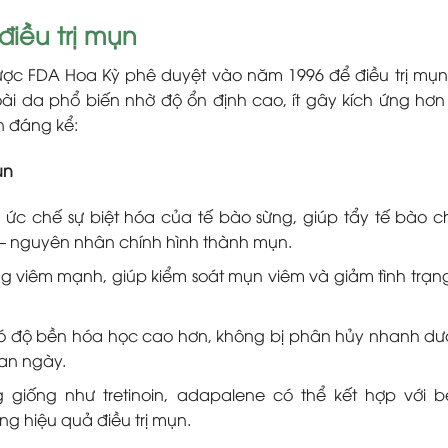
điều trị mụn
được FDA Hoa Kỳ phê duyệt vào năm 1996 để điều trị mụn
oài da phổ biến nhờ độ ổn định cao, ít gây kích ứng hơn 
n đáng kể:
ụn
 ức chế sự biệt hóa của tế bào sừng, giúp tẩy tế bào c
g – nguyên nhân chính hình thành mụn.
 viêm mạnh, giúp kiểm soát mụn viêm và giảm tình trạn
 có độ bền hóa học cao hơn, không bị phân hủy nhanh dư
ban ngày.
g giống như tretinoin, adapalene có thể kết hợp với b
ng hiệu quả điều trị mụn.