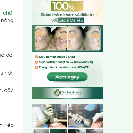
t chất
ó nâng
của da,
àu hơn
ụn, đặc
i tiếp