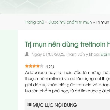
Trang chủ
»
Dược mỹ phẩm trị mụn
»
Trị mụn
Trị mụn nên dùng tretinoin
Ngày 01/03/2025. Tham vấn y khoa:
Đội 
4
(
4
)
Adapalene hay tretinoin đều là những th
thuộc nhóm retinoid và có tác dụng cải thiện 
giải đáp sự khác biệt giữa tretinoin và ad
lựa sản phẩm phù hợp, từ đó tìm được giải p
MỤC LỤC NỘI DUNG