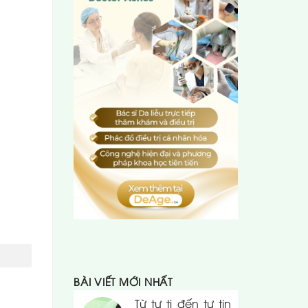
BÀI VIẾT MỚI NHẤT
Từ tự ti đến tự tin