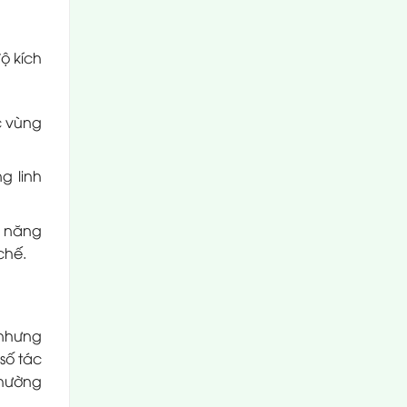
ộ kích
c vùng
g linh
ả năng
chế.
 nhưng
số tác
thường