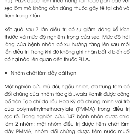
nữ). PLLA được tiêm theo hàng tại hoặc gần các vết
sẹo lõm mà không cần dùng thuốc gây tê tại chỗ và
tiêm trong 7 lần.
Kết quả sau 7 lần điều trị có sự giảm đáng kể kích
thước và mức độ nghiêm trọng của sẹo. Mức độ hài
lòng của bệnh nhân có xu hướng tăng lên sau mỗi
lần điều trị. Trong khi đó không ghi nhận bất kì biến cố
có hại nào liên quan đến thuốc PLLA.
Nhóm chất làm đầy dài hạn
Một nghiên cứu mù đôi, ngẫu nhiên, đa trung tâm có
đối chứng của nhóm tác giả Jwala Karnik được công
bố trên Tạp chí da liễu Hoa Kỳ đã chứng minh vai trò
của polymethylmethacrylate (PMMA) trong điều trị
sẹo rỗ. Trong nghiên cứu, 147 bệnh nhân được chia
làm 2 nhóm: một nhóm điều trị được tiêm chất làm
đầy PMMA; nhóm đối chứng được tiêm nước muối