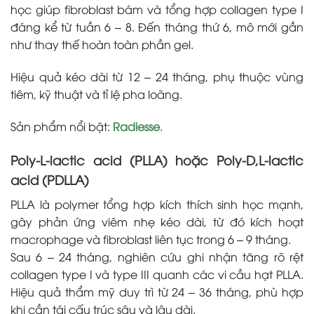
học giúp fibroblast bám và tổng hợp collagen type I
đáng kể từ tuần 6 – 8. Đến tháng thứ 6, mô mới gần
như thay thế hoàn toàn phần gel.
Hiệu quả kéo dài từ 12 – 24 tháng, phụ thuộc vùng
tiêm, kỹ thuật và tỉ lệ pha loãng.
Sản phẩm nổi bật:
Radiesse
.
Poly-L-lactic acid (PLLA) hoặc Poly-D,L-lactic
acid (PDLLA)
PLLA là polymer tổng hợp kích thích sinh học mạnh,
gây phản ứng viêm nhẹ kéo dài, từ đó kích hoạt
macrophage và fibroblast liên tục trong 6 – 9 tháng.
Sau 6 – 24 tháng, nghiên cứu ghi nhận tăng rõ rệt
collagen type I và type III quanh các vi cầu hạt PLLA.
Hiệu quả thẩm mỹ duy trì từ 24 – 36 tháng, phù hợp
khi cần tái cấu trúc sâu và lâu dài.