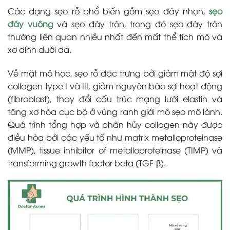
Các dạng sẹo rỗ phổ biến gồm sẹo đáy nhọn,
sẹo
đáy vuông
và sẹo đáy tròn, trong đó sẹo đáy tròn
thường liên quan nhiều nhất đến mất thể tích mô và
xơ dính dưới da.
Về mặt mô học, sẹo rỗ đặc trưng bởi giảm mật độ sợi
collagen type I và III, giảm nguyên bào sợi hoạt động
(fibroblast), thay đổi cấu trúc mạng lưới elastin và
tăng xơ hóa cục bộ ở vùng ranh giới mô sẹo mô lành.
Quá trình tổng hợp và phân hủy collagen này được
điều hòa bởi các yếu tố như matrix metalloproteinase
(MMP), tissue inhibitor of metalloproteinase (TIMP) và
transforming growth factor beta (TGF-β).