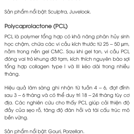
Sản phẩm nổi bật: Sculptra, Juvelook.
Polycaprolactone (PCL)
PCL là polymer tổng hợp có khả năng phân hủy sinh
học chậm, chứa các vi cầu kích thước từ 25 – 50 µm,
nằm trong nền gel CMC. Sau khi gel tan, vi cầu PCL
đóng vai trò khung đỡ tạm, kích thích nguyên bào sợi
tổng hợp collagen type I và III kéo dài trong nhiều
tháng.
Hiệu quả lâm sàng ghi nhận từ tuần 4 – 6, đạt đỉnh
sau 3 – 6 tháng và có thể duy trì 18 – 24 tháng tùy cơ
địa. Các nghiên cứu cho thấy PCL giúp cải thiện độ
đầy của sẹo rỗ, tăng độ đàn hồi và tái cấu trúc mô
bền vững.
Sản phẩm nổi bật: Gouri, Porzellan.