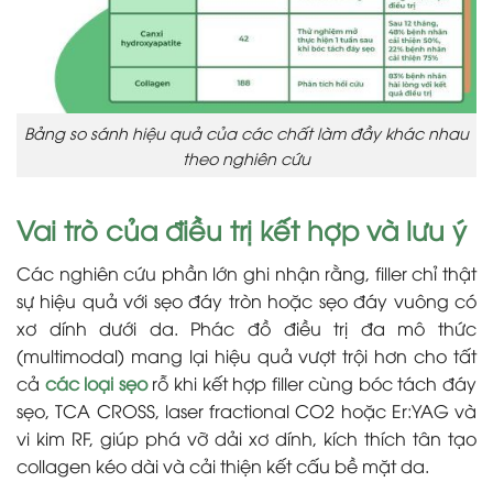
Bảng so sánh hiệu quả của các chất làm đầy khác nhau
theo nghiên cứu
Vai trò của điều trị kết hợp và lưu ý
Các nghiên cứu phần lớn ghi nhận rằng, filler chỉ thật
sự hiệu quả với sẹo đáy tròn hoặc sẹo đáy vuông có
xơ dính dưới da. Phác đồ điều trị đa mô thức
(multimodal) mang lại hiệu quả vượt trội hơn cho tất
cả
các loại sẹo
rỗ khi kết hợp filler cùng bóc tách đáy
sẹo, TCA CROSS, laser fractional CO2 hoặc Er:YAG và
vi kim RF, giúp phá vỡ dải xơ dính, kích thích tân tạo
collagen kéo dài và cải thiện kết cấu bề mặt da.