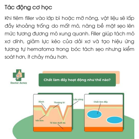
Tác động cơ học
Khi tiêm filler vào lớp bì hoặc mỡ nông, vật liệu sẽ lấp
đầy khoảng trống do mất mô, nâng bề mặt sẹo lên
mức tương đương mô xung quanh. Filler giúp tách mô
xơ dính, giảm lực kéo của dải xơ và tạo hiệu ứng
tương tự hematoma trong bóc tách sẹo nhưng kiểm
soát hơn, ít chảy máu hơn.