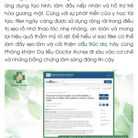
ứng dụng tạo hình, làm đầy nếp nhăn và hỗ trợ trẻ
hóa gương mặt. Cùng với sự phát triển của y học tái
tạo, filler ngày càng được sử dụng rộng rãi trong điều
trị sẹo rỗ nhờ thao tác nhẹ nhàng, an toàn và mang
lại hiệu quả thẩm mỹ rõ rệt. Để hiểu vì sao filler có thể
làm đầy sẹo lõm và cải thiện
cấu trúc da
, hãy cùng
Phòng khám Da liễu Doctor Acnes đi sâu vào cơ chế
và những bằng chứng lâm sàng đáng tin cậy.