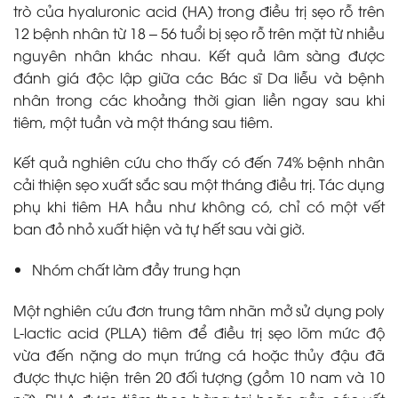
trò của hyaluronic acid (HA) trong điều trị sẹo rỗ trên
12 bệnh nhân từ 18 – 56 tuổi bị sẹo rỗ trên mặt từ nhiều
nguyên nhân khác nhau.
Kết quả lâm sàng được
đánh giá độc lập giữa các Bác sĩ Da liễu và bệnh
nhân trong các khoảng thời gian liền ngay sau khi
tiêm, một tuần và một tháng sau tiêm.
Kết quả nghiên cứu cho thấy có đến 74% bệnh nhân
cải thiện sẹo xuất sắc sau một tháng điều trị. Tác dụng
phụ khi tiêm HA hầu như không có, chỉ có một vết
ban đỏ nhỏ xuất hiện và tự hết sau vài giờ.
Nhóm chất làm đầy trung hạn
Một nghiên cứu đơn trung tâm nhãn mở sử dụng poly
L-lactic acid (PLLA) tiêm để điều trị sẹo lõm mức độ
vừa đến nặng do mụn trứng cá hoặc thủy đậu đã
được thực hiện trên 20 đối tượng (gồm 10 nam và 10