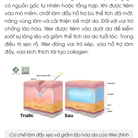
có nguồn gốc tự nhiên hoặc tổng hợp. Khi được tiêm
vào mô mềm, chất làm đầy hỗ trợ bù thể tích đã mất,
nâng vùng lõm và cải thiện bề mặt da. Đối với vai trò
chống lão hóa, filler được tiêm vào dưới da để kiểm
soát sự lỏng lẻo và giảm thể tích da do tuổi tác. Trong
điều trị sẹo rỗ, filler đóng vai trò kép, vừa hỗ trợ làm
đầy, vừa kích thích tái tạo collagen.
Cơ chế làm đầy sẹo và giảm lão hóa da của filler (hình