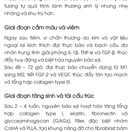
tương tự quá trình lành thương sinh lý nhưng nhẹ
nhàng và khu trú hơn.
Giai đoạn cầm máu và viêm
Ngay sau tiêm, vi chấn thương do kim và vật liệu
ngoại lai kích thích đại thực bào và bạch cầu đa
nhân trung tính giải phóng IL-1β, TNF-α và TGF-β, thúc
đẩy huy động và biệt hóa nguyên bào sợi.
Sau 48 – 72 giờ, đại thực bào chuyển dạng từ M1
sang M2, tiết FGF-2 và VEGF, thúc đẩy tân tạo mạch
và tổng hợp collagen type III.
Giai đoạn tăng sinh và tái cấu trúc
Sau 2 – 4 tuần, nguyên bào sợi hoạt hóa tăng tổng
hợp collagen type I, elastin, fibronectin và
glycosaminoglycan (GAGs). Filler, đặc biệt nhóm
CaHA và PLLA, tạo khung nâng đỡ cho fibroblast bám