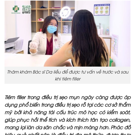
Thăm khám Bác sĩ Da liễu để được tư vấn về trước và sau
khi tiêm filler
Tiêm filler trong điều trị sẹo mụn ngày càng được áp
dụng phổ biến trong điều trị sẹo rỗ tại các cơ sở thẩm
mỹ bởi khả năng tái cấu trúc mô học có kiểm soát,
giúp phục hồi thể tích và kích thích tân tạo collagen,
mang lại làn da săn chắc và mịn màng hơn. Phác đồ
hiệu quả nhất nên là điều trị đa mô thức, được thực