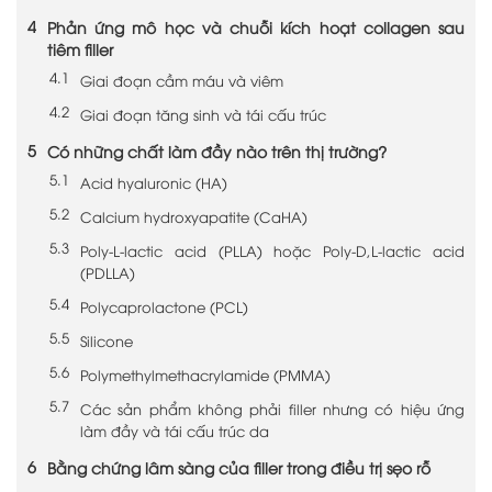
Phản ứng mô học và chuỗi kích hoạt collagen sau
tiêm filler
Giai đoạn cầm máu và viêm
Giai đoạn tăng sinh và tái cấu trúc
Có những chất làm đầy nào trên thị trường?
Acid hyaluronic (HA)
Calcium hydroxyapatite (CaHA)
Poly-L-lactic acid (PLLA) hoặc Poly-D,L-lactic acid
(PDLLA)
Polycaprolactone (PCL)
Silicone
Polymethylmethacrylamide (PMMA)
Các sản phẩm không phải filler nhưng có hiệu ứng
làm đầy và tái cấu trúc da
Bằng chứng lâm sàng của filler trong điều trị sẹo rỗ