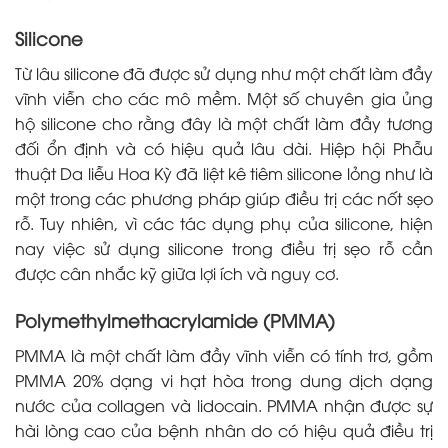
Silicone
Từ lâu silicone đã được sử dụng như một chất làm đầy
vĩnh viễn cho các mô mềm. Một số chuyên gia ủng
hộ silicone cho rằng đây là một chất làm đầy tương
đối ổn định và có hiệu quả lâu dài. Hiệp hội Phẫu
thuật Da liễu Hoa Kỳ đã liệt kê tiêm silicone lỏng như là
một trong các phương pháp giúp điều trị các nốt sẹo
rỗ. Tuy nhiên, vì các tác dụng phụ của silicone, hiện
nay việc sử dụng silicone trong điều trị sẹo rỗ cần
được cân nhắc kỹ giữa lợi ích và nguy cơ.
Polymethylmethacrylamide (PMMA)
PMMA là một chất làm đầy vĩnh viễn có tính trơ, gồm
PMMA 20% dạng vi hạt hòa trong dung dịch dạng
nước của collagen và lidocain. PMMA nhận được sự
hài lòng cao của bệnh nhân do có hiệu quả điều trị