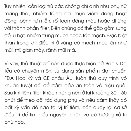
Tuy nhiên, cần loại trừ các chống chỉ định như phụ nữ
mang thai, nhiễm trùng da, mụn viêm đang hoạt
động, bệnh tự miễn, rối loạn đông máu hoặc dị ứng
với thành phần filler. Biến chứng có thể gặp gồm sưng
đỏ, u hạt, nhiễm trùng muộn hoặc tắc mạch. Đặc biệt
thận trọng khi điều trị ở vùng có mạch máu lớn như
mũi, mí, gian mày, rãnh mũi má.
Vì vậy, thủ thuật chỉ nên được thực hiện bởi Bác sĩ Da
liễu có chuyên môn, sử dụng sản phẩm đạt chuẩn
FDA Hoa Kỳ và CE châu Âu, tuân thủ quy trình vô
khuẩn tuyệt đối để đảm bảo an toàn và hiệu quả.
Sau khi tiêm filler, khách hàng nên ở lại khoảng 30 – 60
phút để theo dõi tác dụng phụ và nếu cảm thấy có
bất kỳ vấn đề nào tại vị trí tiêm, cần quay lại cơ sở
điều trị để tìm hiểu nguyên nhân và có hướng xử trí
phù hợp.