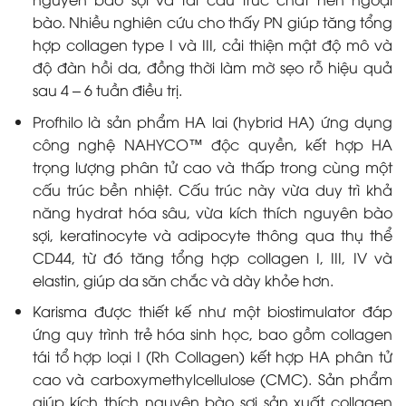
bào. Nhiều nghiên cứu cho thấy PN giúp tăng tổng
hợp collagen type I và III, cải thiện mật độ mô và
độ đàn hồi da, đồng thời làm mờ sẹo rỗ hiệu quả
sau 4 – 6 tuần điều trị.
Profhilo
là sản phẩm HA lai (hybrid HA) ứng dụng
công nghệ NAHYCO™ độc quyền, kết hợp HA
trọng lượng phân tử cao và thấp trong cùng một
cấu trúc bền nhiệt. Cấu trúc này vừa duy trì khả
năng hydrat hóa sâu, vừa kích thích nguyên bào
sợi, keratinocyte và adipocyte thông qua thụ thể
CD44, từ đó tăng tổng hợp collagen I, III, IV và
elastin, giúp da săn chắc và dày khỏe hơn.
Karisma
được thiết kế như một biostimulator đáp
ứng quy trình trẻ hóa sinh học, bao gồm collagen
tái tổ hợp loại I (Rh Collagen) kết hợp HA phân tử
cao và carboxymethylcellulose (CMC). Sản phẩm
giúp kích thích nguyên bào sợi sản xuất collagen