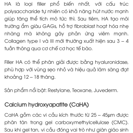
HA là loại filler phổ biến nhất, với cấu trúc
polysaccharide tự nhiên có khả năng hút nước mạnh
giúp tăng thể tích mô tức thì. Sau tiêm, HA tạo môi
trường ẩm giàu GAGs, hỗ trợ fibroblast hoạt hóa nhẹ
nhàng mà không gây phản ứng viêm mạnh.
Collagen type I và III mới thường xuất hiện sau 3 – 4
tuần thông qua cơ chế cơ học tế bào.
Filler HA có thể phân giải được bằng hyaluronidase,
phù hợp với vùng sẹo nhỏ và hiệu quả lâm sàng đạt
khoảng 12 – 18 tháng.
Sản phẩm nổi bật: Restylane, Teoxane, Juvederm.
Calcium hydroxyapatite (CaHA)
CaHA gồm các vi cầu kích thước từ 25 – 45µm được
phân tán trong gel carboxymethylcellulose (CMC).
Sau khi gel tan, vi cầu đóng vai trò như giàn giáo sinh