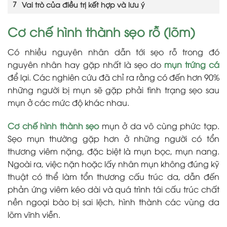
Vai trò của điều trị kết hợp và lưu ý
Cơ chế hình thành sẹo rỗ (lõm)
Có nhiều nguyên nhân dẫn tới sẹo rỗ trong đó
nguyên nhân hay gặp nhất là sẹo do
mụn trứng cá
để lại. Các nghiên cứu đã chỉ ra rằng có đến hơn 90%
những người bị mụn sẽ gặp phải tình trạng sẹo sau
mụn ở các mức độ khác nhau.
Cơ chế hình thành sẹo
mụn ở da vô cùng phức tạp.
Sẹo mụn thường gặp hơn ở những người có tổn
thương viêm nặng, đặc biệt là mụn bọc, mụn nang.
Ngoài ra, việc nặn hoặc lấy nhân mụn không đúng kỹ
thuật có thể làm tổn thương cấu trúc da, dẫn đến
phản ứng viêm kéo dài và quá trình tái cấu trúc chất
nền ngoại bào bị sai lệch, hình thành các vùng da
lõm vĩnh viễn.