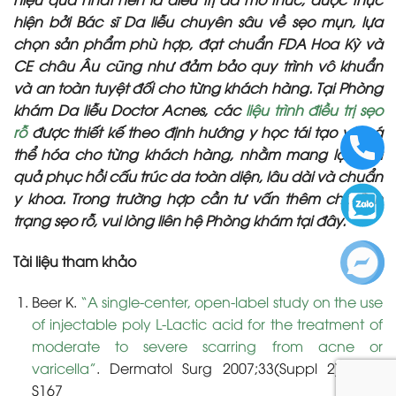
hiện bởi Bác sĩ Da liễu chuyên sâu về sẹo mụn, lựa
chọn sản phẩm phù hợp, đạt chuẩn FDA Hoa Kỳ và
CE châu Âu cũng như đảm bảo quy trình vô khuẩn
và an toàn tuyệt đối cho từng khách hàng. Tại Phòng
khám Da liễu Doctor Acnes, các
liệu trình điều trị sẹo
rỗ
được thiết kế theo định hướng y học tái tạo và cá
thể hóa cho từng khách hàng, nhằm mang lại hiệu
quả phục hồi cấu trúc da toàn diện, lâu dài và chuẩn
y khoa. Trong trường hợp cần tư vấn thêm cho tình
trạng sẹo rỗ, vui lòng liên hệ Phòng khám tại đây.
Tài liệu tham khảo
Beer K.
“A single-center, open-label study on the use
of injectable poly L-Lactic acid for the treatment of
moderate to severe scarring from acne or
varicella”
. Dermatol Surg 2007;33(Suppl 2):S159–
S167