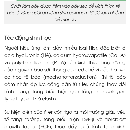
Chất làm đầy được tiêm vào đáy sẹo để kích thích tế
bào ở vùng dưới da tăng sinh collagen, từ đó làm phẳng
bề mặt da
Tác động sinh học
Ngoài hiệu ứng làm đầy, nhiều loại filler, đặc biệt là
acid hyaluronic (HA), calcium hydroxyapatite (CaHA)
và poly-L-lactic acid (PLLA) còn kích thích hoạt động
của nguyên bào sợi, thông qua cơ chế vi cầu hạt và
cơ học tế bào (mechanotransduction). Khi tế bào
cảm nhận áp lực căng dãn từ filler, chúng thay đổi
hình dạng, tăng biểu hiện gen tổng hợp collagen
type I, type III và elastin.
Sự hiện diện của filler còn tạo ra môi trường giàu yếu
tố tăng trưởng, tăng biểu hiện TGF-β và fibroblast
growth factor (FGF), thúc đẩy quá trình tăng sinh