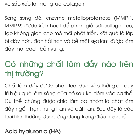
và sắp xếp lại mạng lưới collagen.
Song song đó, enzyme metalloproteinase (MMP-1,
MMP-9) được kích hoạt để phân giải sợi collagen cũ,
tạo không gian cho mô mới phát triển. Kết quả là lớp
bì dày hơn, đàn hồi hơn và bề mặt sẹo lõm được làm
đầy một cách bền vững.
Có những chất làm đầy nào trên
thị trường?
Chất làm đầy được phân loại dựa vào thời gian duy
trì hiệu quả lâm sàng của nó sau khi tiêm vào cơ thể.
Cụ thể, chúng được chia làm ba nhóm là chất làm
đầy ngắn hạn, trung hạn và dài hạn. Sau đây là các
loại filler thường được ứng dụng trong điều trị sẹo rỗ.
Acid hyaluronic (HA)