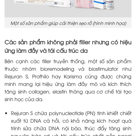
Một số sản phẩm giúp cải thiện sẹo rỗ (hình minh họa)
Các sản phẩm không phải filler nhưng có hiệu
ứng làm đầy và tái cấu trúc da
Bên cạnh các filler truyền thống, một số sản phẩm
thuộc nhóm bioremodeling và biostimulator như
Rejuran S, Profhilo hay Karisma cũng được chứng
minh mang lại hiệu ứng làm đầy mô và kích thích
tăng sinh collagen, elastin thông qua cơ chế tái tạo
sinh học của da.
Rejuran S
chứa polynucleotide (PN) tinh khiết chiết
xuất từ DNA cá hồi, có khả năng kích hoạt quá
trình sửa chữa DNA nội bào, thúc đẩy tăng sinh
nguyên bào sợi và tái cấu trúc chất nền ngoại