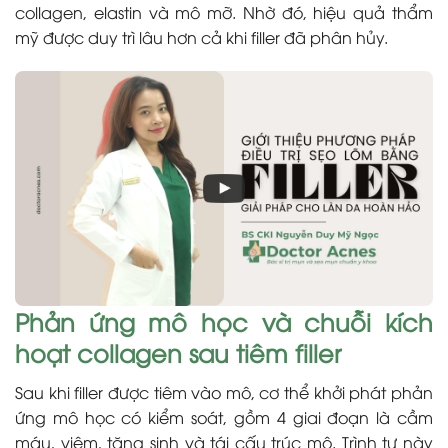
collagen, elastin và mô mỡ. Nhờ đó, hiệu quả thẩm
mỹ được duy trì lâu hơn cả khi filler đã phân hủy.
Phản ứng mô học và chuỗi kích
hoạt collagen sau tiêm filler
Sau khi filler được tiêm vào mô, cơ thể khởi phát phản
ứng mô học có kiểm soát, gồm 4 giai đoạn là cầm
máu, viêm, tăng sinh và tái cấu trúc mô. Trình tự này