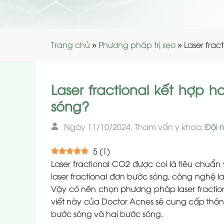
Trang chủ
»
Phương pháp trị sẹo
»
Laser frac
Laser fractional kết hợp 
sóng?
Ngày 11/10/2024. Tham vấn y khoa:
Đội 
5
(
1
)
Laser fractional CO2 được coi là tiêu chuẩn 
laser fractional đơn bước sóng, công nghệ las
Vậy có nên chọn phương pháp laser fractiona
viết này của Doctor Acnes sẽ cung cấp thông 
bước sóng và hai bước sóng.