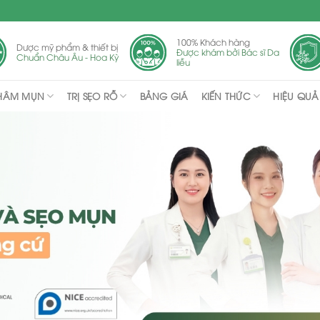
100% Khách hàng
Dược mỹ phẩm & thiết bị
Được khám bởi Bác sĩ Da
Chuẩn Châu Âu - Hoa Kỳ
liễu
THÂM MỤN
TRỊ SẸO RỖ
KIẾN THỨC
BẢNG GIÁ
HIỆU QUẢ 