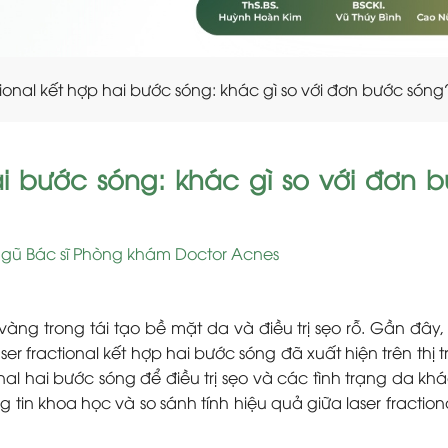
tional kết hợp hai bước sóng: khác gì so với đơn bước sóng
hai bước sóng: khác gì so với đơn 
ngũ Bác sĩ Phòng khám Doctor Acnes
vàng trong tái tạo bề mặt da và điều trị sẹo rỗ. Gần đây,
er fractional kết hợp hai bước sóng đã xuất hiện trên thị 
l hai bước sóng để điều trị sẹo và các tình trạng da khá
tin khoa học và so sánh tính hiệu quả giữa laser fraction