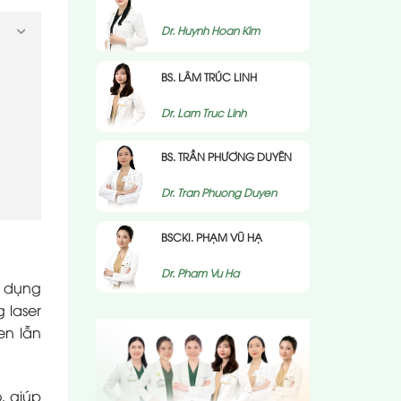
Dr. Huynh Hoan Kim
BS. LÂM TRÚC LINH
Dr. Lam Truc Linh
BS. TRẦN PHƯƠNG DUYÊN
Dr. Tran Phuong Duyen
BSCKI. PHẠM VŨ HẠ
Dr. Pham Vu Ha
c dụng
 laser
en lẫn
, giúp