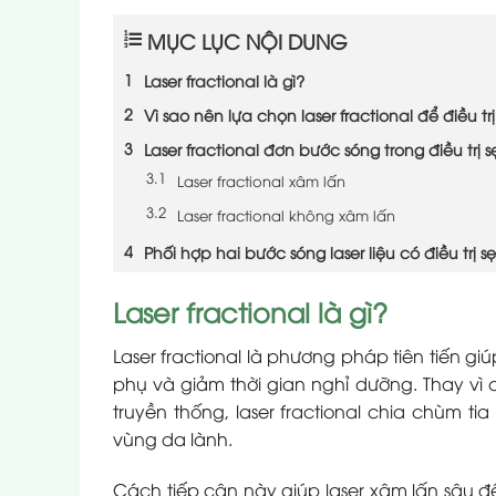
MỤC LỤC NỘI DUNG
Laser fractional là gì?
Vì sao nên lựa chọn laser fractional để điều tr
Laser fractional đơn bước sóng trong điều trị s
Laser fractional xâm lấn
Laser fractional không xâm lấn
Phối hợp hai bước sóng laser liệu có điều trị s
Laser fractional là gì?
Laser fractional là phương pháp tiên tiến g
phụ và giảm thời gian nghỉ dưỡng. Thay vì c
truyền thống, laser fractional chia chùm tia
vùng da lành.
Cách tiếp cận này giúp laser xâm lấn sâu để 