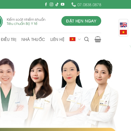
07.0838.0878
Kiểm soát nhiễm khuẩn
ĐẶT HẸN NGAY
Tiêu chuẩn Bộ Y tế
ĐIỀU TRỊ
NHÀ THUỐC
LIÊN HỆ