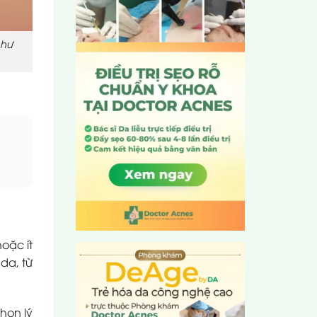
như
oặc ít
da, từ
chọn lý