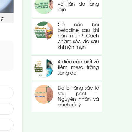
với làn da láng
mịn
ng
Có nên bôi
betadine sau khi
nặn mụn? Cách
chăm sóc da sau
khi nặn mụn
4 điều cần biết về
tiêm meso trắng
sáng da
Da bị tăng sắc tố
sau peel –
Nguyên nhân và
cách xử lý