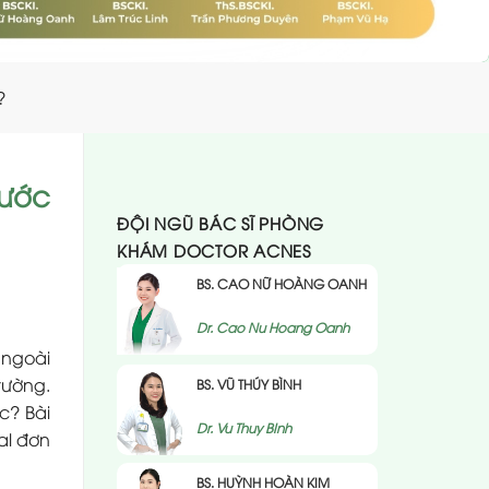
?
bước
ĐỘI NGŨ BÁC SĨ PHÒNG
KHÁM DOCTOR ACNES
BS. CAO NỮ HOÀNG OANH
Dr. Cao Nu Hoang Oanh
 ngoài
trường.
BS. VŨ THÚY BÌNH
c? Bài
Dr. Vu Thuy BInh
al đơn
BS. HUỲNH HOÀN KIM