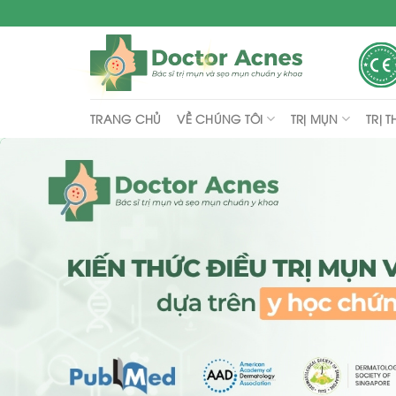
Skip
to
content
VỀ CHÚNG TÔI
TRỊ MỤN
TRỊ 
TRANG CHỦ