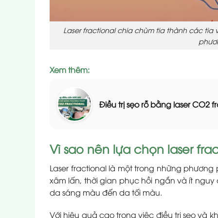
Laser fractional chia chùm tia thành các tia v
phươn
Xem thêm:
Điều trị sẹo rỗ bằng laser CO2
Vì sao nên lựa chọn laser frac
Laser fractional là một trong những phương
xâm lấn, thời gian phục hồi ngắn và ít ngu
da sáng màu đến da tối màu.
Với hiệu quả cao trong việc điều trị sẹo và kh