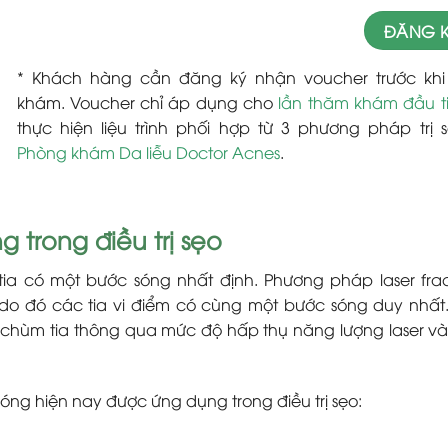
* Khách hàng cần đăng ký nhận voucher trước kh
khám. Voucher chỉ áp dụng cho
lần thăm khám đầu t
thực hiện liệu trình phối hợp từ 3 phương pháp trị s
Phòng khám Da liễu Doctor Acnes
.
g trong điều trị sẹo
tia có một bước sóng nhất định. Phương pháp laser frac
 do đó các tia vi điểm có cùng một bước sóng duy nhất
 chùm tia thông qua mức độ hấp thụ năng lượng laser v
sóng hiện nay được ứng dụng trong điều trị sẹo: