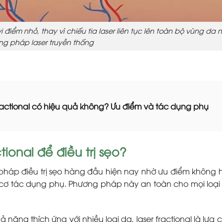
i điểm nhỏ, thay vì chiếu tia laser liên tục lên toàn bộ vùng da 
g pháp laser truyền thống
 fractional có hiệu quả không? Ưu điểm và tác dụng phụ
tional để điều trị sẹo?
 pháp điều trị sẹo hàng đầu hiện nay nhờ ưu điểm không h
y cơ tác dụng phụ. Phương pháp này an toàn cho mọi loại 
ả năng thích ứng với nhiều loại da, laser fractional là lựa 