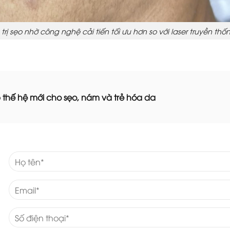
 trị sẹo nhờ công nghệ cải tiến tối ưu hơn so với laser truyền thố
p thế hệ mới cho sẹo, nám và trẻ hóa da