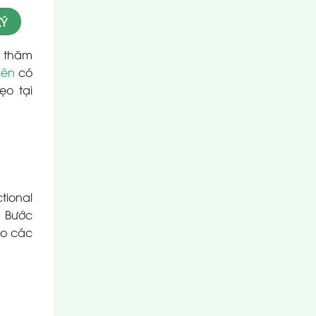
i thăm
iên
có
ẹo tại
tional
. Bước
ào các