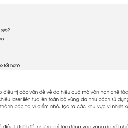
ị sẹo?
ẹo
ẹo tốt hơn?
iúp điều trị các vấn đề về da hiệu quả mà vẫn hạn chế tá
hiếu laser liên tục lên toàn bộ vùng da như cách sử dụng
 thành các tia vi điểm nhỏ, tạo ra các khu vực vi nhiệt x
điều trị triệt để, nhưng chỉ tác động vào vùng da rất nhỏ