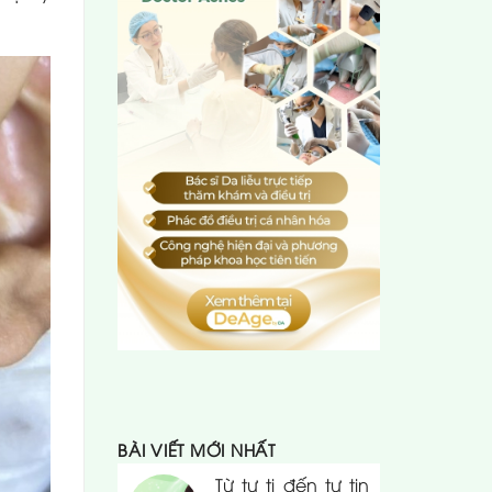
BÀI VIẾT MỚI NHẤT
Từ tự ti đến tự tin