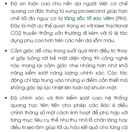
Độ an toàn cao cho nền da người Việt: cơ chế
quang cơ đặc trưng từ xung picosecond giúp hạn
chế tối đa nguy cơ bị
tăng sắc tố sau viêm
(PIH).
Đây là một ưu thế quan trọng so với laser fractional
CO2 truyền thống vốn thường đi kèm với tỷ lệ tác
dụng phụ cao hơn trên các nền da sẫm màu.
Cảm giác dễ chịu trong suốt quá trình điều trị: thay
vì gây bỏng rát bề mặt diện rộng thì công nghệ
này mang lại cảm giác nhẹ nhàng hơn nhờ khả
năng kiểm soát năng lượng chính xác. Các tác
động chỉ tập trung vào những vi điểm cần thiết mà
không gây áp lực nhiệt lên toàn bộ khuôn mặt.
Độ chính xác và tính kiểm soát cao: hệ thống
quang học tiên tiến cho phép các Bác sĩ điều
chỉnh thông số một cách linh hoạt để phù hợp với
từng mục tiêu cụ thể như thu nhỏ lỗ chân lông hay
điều trị sẹo lõm giúp tối ưu hóa kết quả cho từng cá