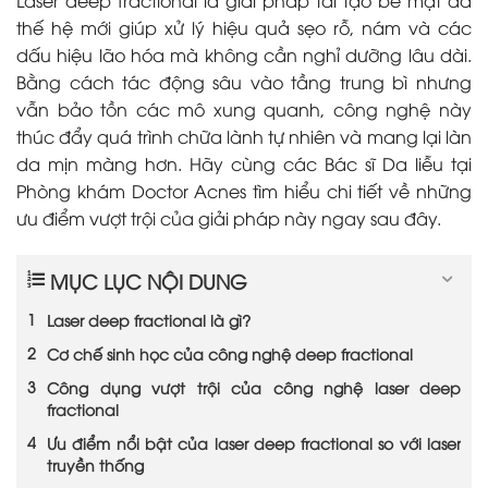
thế hệ mới giúp xử lý hiệu quả sẹo rỗ, nám và các
dấu hiệu lão hóa mà không cần nghỉ dưỡng lâu dài.
Bằng cách tác động sâu vào tầng trung bì nhưng
vẫn bảo tồn các mô xung quanh, công nghệ này
thúc đẩy quá trình chữa lành tự nhiên và mang lại làn
da mịn màng hơn. Hãy cùng các Bác sĩ Da liễu tại
Phòng khám Doctor Acnes tìm hiểu chi tiết về những
ưu điểm vượt trội của giải pháp này ngay sau đây.
MỤC LỤC NỘI DUNG
Laser deep fractional là gì?
Cơ chế sinh học của công nghệ deep fractional
Công dụng vượt trội của công nghệ laser deep
fractional
Ưu điểm nổi bật của laser deep fractional so với laser
truyền thống