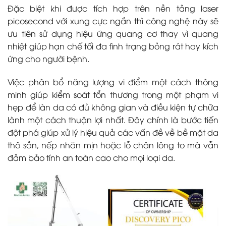
Đặc biệt khi được tích hợp trên nền tảng laser
picosecond với xung cực ngắn thì công nghệ này sẽ
ưu tiên sử dụng hiệu ứng quang cơ thay vì quang
nhiệt giúp hạn chế tối đa tình trạng bỏng rát hay kích
ứng cho người bệnh.
Việc phân bổ năng lượng vi điểm một cách thông
minh giúp kiểm soát tổn thương trong một phạm vi
hẹp để làn da có đủ không gian và điều kiện tự chữa
lành một cách thuận lợi nhất. Đây chính là bước tiến
đột phá giúp xử lý hiệu quả các vấn đề về bề mặt da
thô sần, nếp nhăn mịn hoặc lỗ chân lông to mà vẫn
đảm bảo tính an toàn cao cho mọi loại da.