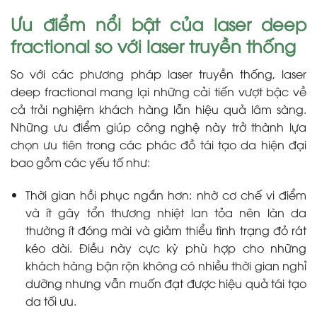
Ưu điểm nổi bật của laser deep
fractional so với laser truyền thống
So với các phương pháp laser truyền thống, laser
deep fractional mang lại những cải tiến vượt bậc về
cả trải nghiệm khách hàng lẫn hiệu quả lâm sàng.
Những ưu điểm giúp công nghệ này trở thành lựa
chọn ưu tiên trong các phác đồ tái tạo da hiện đại
bao gồm các yếu tố như:
Thời gian hồi phục ngắn hơn: nhờ cơ chế vi điểm
và ít gây tổn thương nhiệt lan tỏa nên làn da
thường ít đóng mài và giảm thiểu tình trạng đỏ rát
kéo dài. Điều này cực kỳ phù hợp cho những
khách hàng bận rộn không có nhiều thời gian nghỉ
dưỡng nhưng vẫn muốn đạt được hiệu quả tái tạo
da tối ưu.