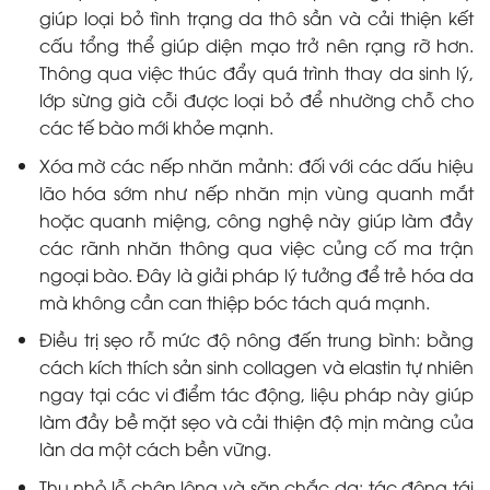
giúp loại bỏ tình trạng da thô sần và cải thiện kết
cấu tổng thể giúp diện mạo trở nên rạng rỡ hơn.
Thông qua việc thúc đẩy quá trình thay da sinh lý,
lớp sừng già cỗi được loại bỏ để nhường chỗ cho
các tế bào mới khỏe mạnh.
Xóa mờ các nếp nhăn mảnh: đối với các dấu hiệu
lão hóa sớm như nếp nhăn mịn vùng quanh mắt
hoặc quanh miệng, công nghệ này giúp làm đầy
các rãnh nhăn thông qua việc củng cố ma trận
ngoại bào. Đây là giải pháp lý tưởng để trẻ hóa da
mà không cần can thiệp bóc tách quá mạnh.
Điều trị sẹo rỗ mức độ nông đến trung bình: bằng
cách kích thích sản sinh collagen và elastin tự nhiên
ngay tại các vi điểm tác động, liệu pháp này giúp
làm đầy bề mặt sẹo và cải thiện độ mịn màng của
làn da một cách bền vững.
Thu nhỏ lỗ chân lông và săn chắc da: tác động tái