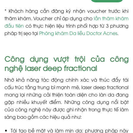
* Khách hàng cần đăng ký nhận voucher trước khi
thăm khám. Voucher chỉ áp dụng cho
lần thăm khám
đầu tiên
có thực hiện liệu trình phối hợp từ 3 phương
pháp trị sẹo tại
Phòng khám Da liễu Doctor Acnes
.
Công dụng vượt trội của công
nghệ laser deep fractional
Nhờ khả năng tác động chính xác và thúc đẩy tái
cấu trúc tầng trung bì mạnh mẽ, laser deep fractional
mang lại những cải thiện toàn diện cho làn da đang
gặp nhiều khuyết điểm. Những công dụng nổi bật
của công nghệ này được ghi nhận trong thực tế lâm
sàng bao gồm các hiệu quả như:
Tái tạo bề mặt và làm mịn da: phương pháp này