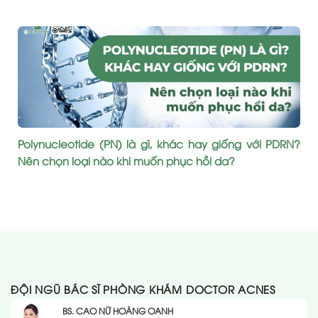
Polynucleotide (PN) là gì, khác hay giống với PDRN?
Nên chọn loại nào khi muốn phục hồi da?
ĐỘI NGŨ BÁC SĨ PHÒNG KHÁM DOCTOR ACNES
BS. CAO NỮ HOÀNG OANH