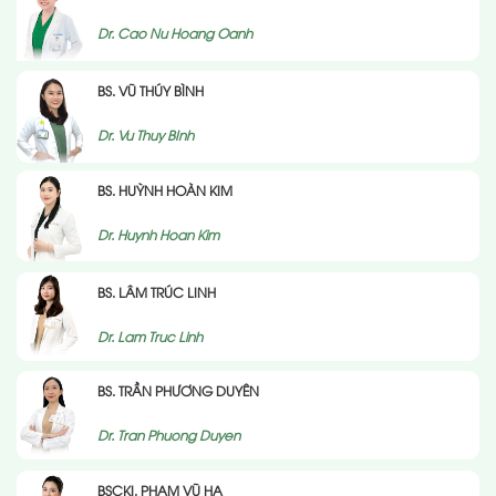
Dr. Cao Nu Hoang Oanh
BS. VŨ THÚY BÌNH
Dr. Vu Thuy BInh
BS. HUỲNH HOÀN KIM
Dr. Huynh Hoan Kim
BS. LÂM TRÚC LINH
Dr. Lam Truc Linh
BS. TRẦN PHƯƠNG DUYÊN
Dr. Tran Phuong Duyen
BSCKI. PHẠM VŨ HẠ