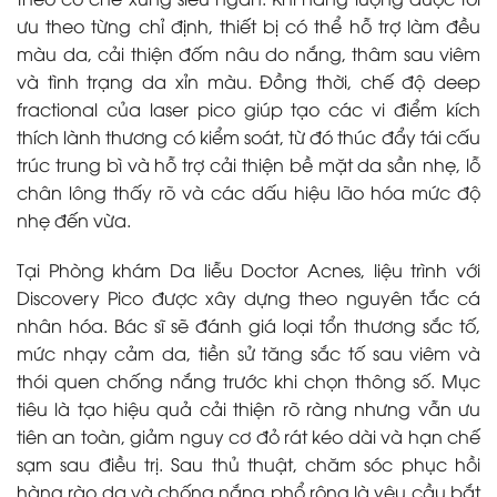
ưu theo từng chỉ định, thiết bị có thể hỗ trợ làm đều
màu da, cải thiện đốm nâu do nắng, thâm sau viêm
và tình trạng da xỉn màu. Đồng thời, chế độ deep
fractional của laser pico giúp tạo các vi điểm kích
thích lành thương có kiểm soát, từ đó thúc đẩy tái cấu
trúc trung bì và hỗ trợ cải thiện bề mặt da sần nhẹ, lỗ
chân lông thấy rõ và các dấu hiệu lão hóa mức độ
nhẹ đến vừa.
Tại Phòng khám Da liễu Doctor Acnes, liệu trình với
Discovery Pico được xây dựng theo nguyên tắc cá
nhân hóa. Bác sĩ sẽ đánh giá loại tổn thương sắc tố,
mức nhạy cảm da, tiền sử tăng sắc tố sau viêm và
thói quen chống nắng trước khi chọn thông số. Mục
tiêu là tạo hiệu quả cải thiện rõ ràng nhưng vẫn ưu
tiên an toàn, giảm nguy cơ đỏ rát kéo dài và hạn chế
sạm sau điều trị. Sau thủ thuật, chăm sóc phục hồi
hàng rào da và chống nắng phổ rộng là yêu cầu bắt