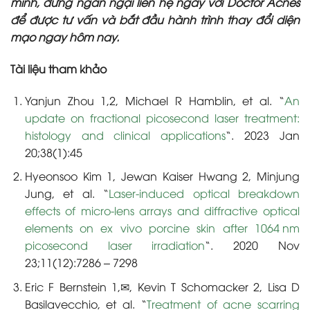
mình, đừng ngần ngại liên hệ ngay với Doctor Acnes
để được tư vấn và bắt đầu hành trình thay đổi diện
mạo ngay hôm nay.
Tài liệu tham khảo
Yanjun Zhou 1,2, Michael R Hamblin, et al. “
An
update on fractional picosecond laser treatment:
histology and clinical applications
“. 2023 Jan
20;38(1):45
Hyeonsoo Kim 1, Jewan Kaiser Hwang 2, Minjung
Jung, et al. “
Laser-induced optical breakdown
effects of micro-lens arrays and diffractive optical
elements on ex vivo porcine skin after 1064 nm
picosecond laser irradiation
“. 2020 Nov
23;11(12):7286 – 7298
Eric F Bernstein 1,✉, Kevin T Schomacker 2, Lisa D
Basilavecchio, et al. “
Treatment of acne scarring