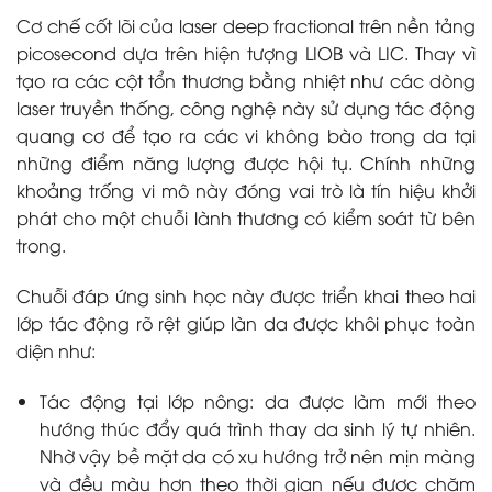
Cơ chế cốt lõi của laser deep fractional trên nền tảng
picosecond dựa trên hiện tượng LIOB và LIC. Thay vì
tạo ra các cột tổn thương bằng nhiệt như các dòng
laser truyền thống, công nghệ này sử dụng tác động
quang cơ để tạo ra các vi không bào trong da tại
những điểm năng lượng được hội tụ. Chính những
khoảng trống vi mô này đóng vai trò là tín hiệu khởi
phát cho một chuỗi lành thương có kiểm soát từ bên
trong.
Chuỗi đáp ứng sinh học này được triển khai theo hai
lớp tác động rõ rệt giúp làn da được khôi phục toàn
diện như:
Tác động tại lớp nông: da được làm mới theo
hướng thúc đẩy quá trình thay da sinh lý tự nhiên.
Nhờ vậy bề mặt da có xu hướng trở nên mịn màng
và đều màu hơn theo thời gian nếu được chăm