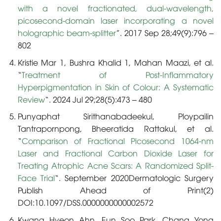
with a novel fractionated, dual‐wavelength,
picosecond‐domain laser incorporating a novel
holographic beam‐splitter
”. 2017 Sep 28;49(9):796 –
802
Kristie Mar 1, Bushra Khalid 1, Mahan Maazi, et al.
“
Treatment of Post-Inflammatory
Hyperpigmentation in Skin of Colour: A Systematic
Review
“. 2024 Jul 29;28(5):473 – 480
Punyaphat Sirithanabadeekul, Ploypailin
Tantrapornpong, Bheeratida Rattakul, et al.
“
Comparison of Fractional Picosecond 1064-nm
Laser and Fractional Carbon Dioxide Laser for
Treating Atrophic Acne Scars: A Randomized Split-
Face Trial
“. September 2020Dermatologic Surgery
Publish Ahead of Print(2)
DOI:10.1097/DSS.0000000000002572
Kwang Hyeon Ahn, Eun Soo Park, Chang Yong