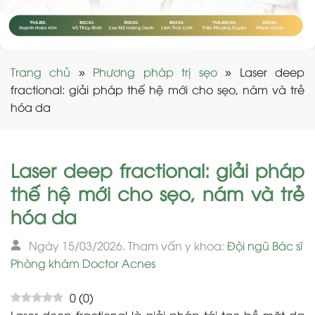
Trang chủ
»
Phương pháp trị sẹo
»
Laser deep
fractional: giải pháp thế hệ mới cho sẹo, nám và trẻ
hóa da
Laser deep fractional: giải pháp
thế hệ mới cho sẹo, nám và trẻ
hóa da
Ngày 15/03/2026. Tham vấn y khoa:
Đội ngũ Bác sĩ
Phòng khám Doctor Acnes
0
(
0
)
Laser deep fractional là giải pháp tái tạo bề mặt da