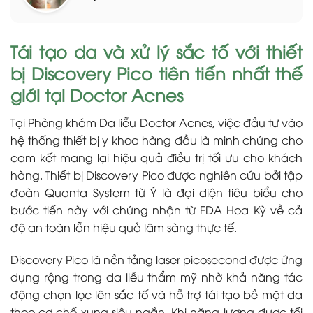
Tái tạo da và xử lý sắc tố với thiết
bị Discovery Pico tiên tiến nhất thế
giới tại Doctor Acnes
Tại Phòng khám Da liễu Doctor Acnes, việc đầu tư vào
hệ thống thiết bị y khoa hàng đầu là minh chứng cho
cam kết mang lại hiệu quả điều trị tối ưu cho khách
hàng. Thiết bị Discovery Pico được nghiên cứu bởi tập
đoàn Quanta System từ Ý là đại diện tiêu biểu cho
bước tiến này với chứng nhận từ FDA Hoa Kỳ về cả
độ an toàn lẫn hiệu quả lâm sàng thực tế.
Discovery Pico là nền tảng laser picosecond được ứng
dụng rộng trong da liễu thẩm mỹ nhờ khả năng tác
động chọn lọc lên sắc tố và hỗ trợ tái tạo bề mặt da
theo cơ chế xung siêu ngắn. Khi năng lượng được tối