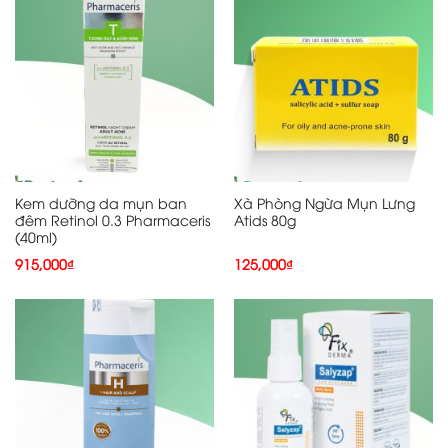
Kem dưỡng da mụn ban
Xà Phòng Ngừa Mụn Lưng
đêm Retinol 0.3 Pharmaceris
Atids 80g
(40ml)
915,000
₫
125,000
₫