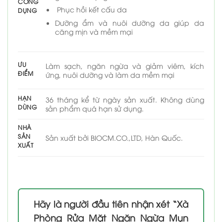
CÔNG
Phục hồi kết cấu da
DỤNG
Dưỡng ẩm và nuôi dưỡng da giúp da
căng mịn và mềm mại
ƯU
Làm sạch, ngăn ngừa và giảm viêm, kích
ĐIỂM
ứng, nuôi dưỡng và làm da mềm mại
HẠN
36 tháng kể từ ngày sản xuất. Không dùng
DÙNG
sản phẩm quá hạn sử dụng.
NHÀ
SẢN
Sản xuất bởi BIOCM.CO.,LTD, Hàn Quốc.
XUẤT
Hãy là người đầu tiên nhận xét “Xà
Phòng Rửa Mặt Ngăn Ngừa Mụn