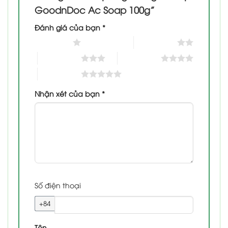
GoodnDoc Ac Soap 100g”
Đánh giá của bạn
*
1 trên 5 sao
2 trên 5 sao
3 trên 5 sao
4 trên 5 sao
5 trên 5 sao
Nhận xét của bạn
*
Số điện thoại
+84
Tên