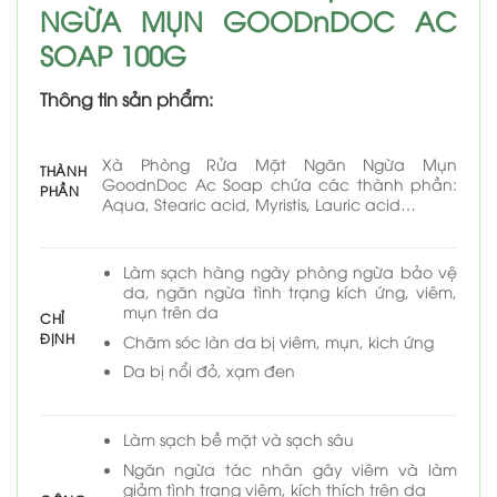
NGỪA MỤN GOODnDOC AC
SOAP 100G
Thông tin sản phẩm:
Xà Phòng Rửa Mặt Ngăn Ngừa Mụn
THÀNH
GoodnDoc Ac Soap chứa các thành phần:
PHẦN
Aqua, Stearic acid, Myristis, Lauric acid…
Làm sạch hàng ngày phòng ngừa bảo vệ
da, ngăn ngừa tình trạng kích ứng, viêm,
mụn trên da
CHỈ
ĐỊNH
Chăm sóc làn da bị viêm, mụn, kich ứng
Da bị nổi đỏ, xạm đen
Làm sạch bề mặt và sạch sâu
Ngăn ngừa tác nhân gây viêm và làm
giảm tình trạng viêm, kích thích trên da