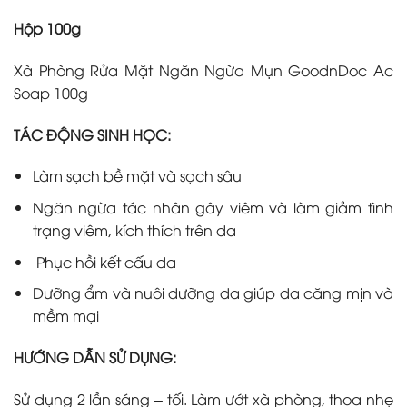
Hộp 100g
Xà Phòng Rửa Mặt Ngăn Ngừa Mụn GoodnDoc Ac
Soap 100g
TÁC ĐỘNG SINH HỌC:
Làm sạch bề mặt và sạch sâu
Ngăn ngừa tác nhân gây viêm và làm giảm tình
trạng viêm, kích thích trên da
Phục hồi kết cấu da
Dưỡng ẩm và nuôi dưỡng da giúp da căng mịn và
mềm mại
HƯỚNG DẪN SỬ DỤNG:
Sử dụng 2 lần sáng – tối. Làm ướt xà phòng, thoa nhẹ