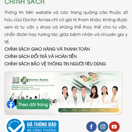
CHÍNH SÁCH
Thông tin trên website và các trang quảng cáo thuộc sở
hữu của Doctor Acnes chỉ có giá trị tham khảo; không được
xem là tư vấn y khoa và không thể thay thế cho tư vấn,
chẩn đoán hay tương tác giữa bệnh nhân và chuyên gia y
tế.
CHÍNH SÁCH GIAO HÀNG VÀ THANH TOÁN
CHÍNH SÁCH ĐỔI TRẢ VÀ HOÀN TIỀN
CHÍNH SÁCH BẢO VỆ THÔNG TIN NGƯỜI TIÊU DÙNG
Theo dõi trang