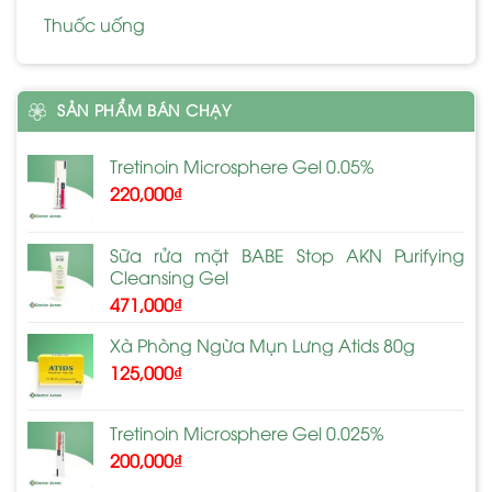
Thuốc uống
SẢN PHẨM BÁN CHẠY
Tretinoin Microsphere Gel 0.05%
220,000
₫
Sữa rửa mặt BABE Stop AKN Purifying
Cleansing Gel
471,000
₫
Xà Phòng Ngừa Mụn Lưng Atids 80g
125,000
₫
Tretinoin Microsphere Gel 0.025%
200,000
₫