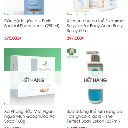
Dầu gội trị gàu H – Purin
Xịt mụn cho cơ thể Fixderma
Special Pharmaceris (250ml)
Salyzap For Body Acne Body
Spray 50ml
575,000
₫
397,000
₫
HẾT HÀNG
HẾT HÀNG
Xà Phòng Rửa Mặt Ngăn
Sữa dưỡng thể làm sáng da
Ngừa Mụn GoodnDoc Ac
15% glycolic acid – The
Soap 100g
Perfect Body Lotion (237ml)