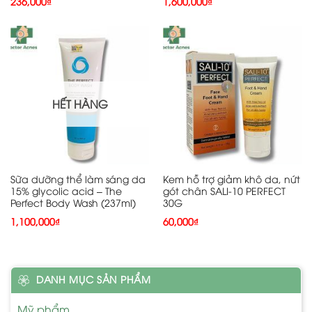
236,000
₫
1,600,000
₫
HẾT HÀNG
Sữa dưỡng thể làm sáng da
Kem hỗ trợ giảm khô da, nứt
15% glycolic acid – The
gót chân SALI-10 PERFECT
Perfect Body Wash (237ml)
30G
1,100,000
₫
60,000
₫
DANH MỤC SẢN PHẨM
Mỹ phẩm