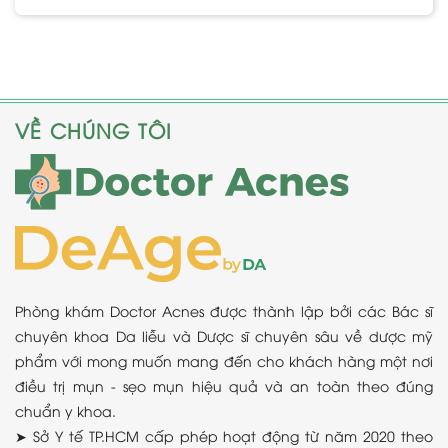
VỀ CHÚNG TÔI
Phòng khám Doctor Acnes được thành lập bởi các Bác sĩ
chuyên khoa Da liễu và Dược sĩ chuyên sâu về dược mỹ
phẩm với mong muốn mang đến cho khách hàng một nơi
điều trị mụn - sẹo mụn hiệu quả và an toàn theo đúng
chuẩn y khoa.
➤ Sở Y tế TP.HCM cấp phép hoạt động từ năm 2020 theo