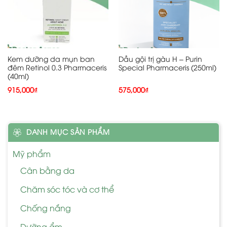
Kem dưỡng da mụn ban
Dầu gội trị gàu H – Purin
đêm Retinol 0.3 Pharmaceris
Special Pharmaceris (250ml)
(40ml)
915,000
₫
575,000
₫
DANH MỤC SẢN PHẨM
Mỹ phẩm
Cân bằng da
Chăm sóc tóc và cơ thể
Chống nắng
Dưỡng ẩm