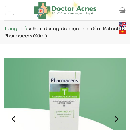
Skip
to
content
Trang chủ
»
Kem dưỡng da mụn ban đêm Retinol 0.3
Pharmaceris (40ml)