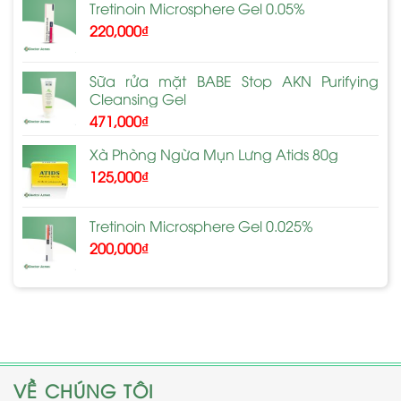
Tretinoin Microsphere Gel 0.05%
220,000
₫
Sữa rửa mặt BABE Stop AKN Purifying
Cleansing Gel
471,000
₫
Xà Phòng Ngừa Mụn Lưng Atids 80g
125,000
₫
Tretinoin Microsphere Gel 0.025%
200,000
₫
VỀ CHÚNG TÔI