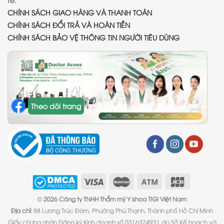
CHÍNH SÁCH GIAO HÀNG VÀ THANH TOÁN
CHÍNH SÁCH ĐỔI TRẢ VÀ HOÀN TIỀN
CHÍNH SÁCH BẢO VỆ THÔNG TIN NGƯỜI TIÊU DÙNG
Theo dõi trang
©
2026 Công ty TNHH Thẩm mỹ Y khoa TIGI Việt Nam
Địa chỉ:
88 Lương Trúc Đàm, Phường Phú Thạnh, Thành phố Hồ Chí Minh
Giấy chứng nhận Đăng ký Kinh doanh số 0316324931 do Sở Kế hoạch và