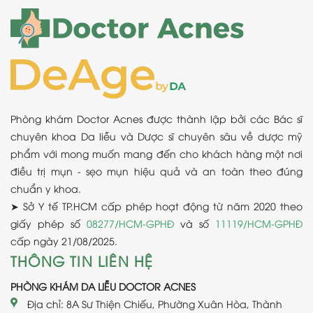
Phòng khám Doctor Acnes được thành lập bởi các Bác sĩ
chuyên khoa Da liễu và Dược sĩ chuyên sâu về dược mỹ
phẩm với mong muốn mang đến cho khách hàng một nơi
điều trị mụn - sẹo mụn hiệu quả và an toàn theo đúng
chuẩn y khoa.
➤ Sở Y tế TP.HCM cấp phép hoạt động từ năm 2020 theo
giấy phép số
08277/HCM-GPHĐ
và số
11119/HCM-GPHĐ
cấp ngày 21/08/2025.
THÔNG TIN LIÊN HỆ
PHÒNG KHÁM DA LIỄU DOCTOR ACNES
Địa chỉ: 8A Sư Thiện Chiếu, Phường Xuân Hòa, Thành