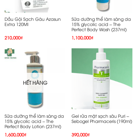
Dầu Gội Sạch Gàu Azasun
Sữa dưỡng thể làm sáng da
Extra 120Ml
15% glycolic acid – The
Perfect Body Wash (237ml)
210,000
₫
1,100,000
₫
HẾT HÀNG
Sữa dưỡng thể làm sáng da
Gel rửa mặt sạch sâu Puri –
15% glycolic acid – The
Sebogel Pharmaceris (190ml)
Perfect Body Lotion (237ml)
1,600,000
₫
390,000
₫