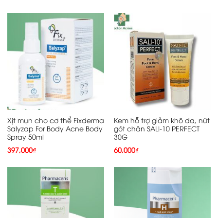
Xịt mụn cho cơ thể Fixderma
Kem hỗ trợ giảm khô da, nứt
Salyzap For Body Acne Body
gót chân SALI-10 PERFECT
Spray 50ml
30G
397,000
₫
60,000
₫