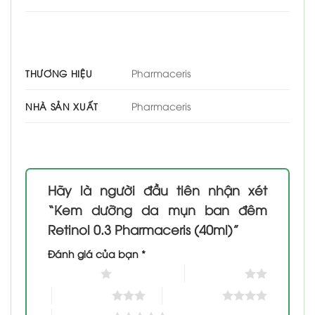
Pharmaceris
THƯƠNG HIỆU
Pharmaceris
NHÀ SẢN XUẤT
Hãy là người đầu tiên nhận xét
“Kem dưỡng da mụn ban đêm
Retinol 0.3 Pharmaceris (40ml)”
Đánh giá của bạn
*
1 trên 5 sao
2 trên 5 sao
3 trên 5 sao
4 trên 5 sao