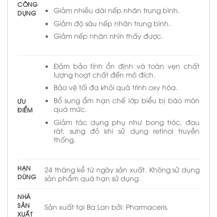
CÔNG
Giảm nhiều dài nếp nhăn trung bình.
DỤNG
Giảm độ sâu nếp nhăn trung bình.
Giảm nếp nhăn nhìn thấy được.
Đảm bảo tính ổn định và toàn vẹn chất
lượng hoạt chất đến mô đích.
Bảo vệ tối đa khỏi quá trình oxy hóa.
Bổ sung ẩm hạn chế lớp biểu bị bào mòn
ƯU
quá mức.
ĐIỂM
Giảm tác dụng phụ như bong tróc, đau
rát, sưng đỏ khi sử dụng retinol truyền
thống.
HẠN
24 tháng kể từ ngày sản xuất. Không sử dụng
DÙNG
sản phẩm quá hạn sử dụng.
NHÀ
SẢN
Sản xuất tại Ba Lan bởi: Pharmaceris.
XUẤT