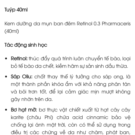
Tuýp 40ml
Kem dưỡng da mụn ban đêm Retinol 0.3 Pharmaceris
(40ml)
Tác động sinh học
Retinol:
thúc đẩy quá trình luân chuyển tế bào, loại
bỏ tế bào da chết, kiềm hãm sự sản sinh dầu thừa.
Sáp Oliu:
chất thay thế lý tưởng cho sáp ong, là
một thành phần khóa ẩm với khả năng phân tán
và bôi trơn tốt, để lại cảm giác mịn mượt không
gây nhờn trên da.
Bơ hạt mỡ:
bơ thực vật chiết xuất từ hạt cây cây
karite (châu Phi) chứa acid cinnamic bảo vệ
chống lại ánh mặt trời, còn có thể sử dụng trong
điều trị các chứng về da như chàm, phát ban,