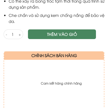
Có thể xảy ra bong tróc tạm thời trong quá trình sử
dụng sản phẩm.
Che chắn và sử dụng kem chống nắng để bảo vệ
da.
Kem dưỡng da mụn ban đêm Retinol 0.3 Pharmaceris (40ml) số
THÊM VÀO GIỎ
CHÍNH SÁCH BÁN HÀNG
Cam kết hàng chính hãng