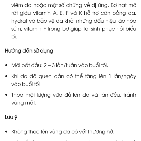
viêm da hoặc một số chứng về dị ứng. Bơ hạt mỡ
rất giàu vitamin A, E, F và K hỗ trợ cân bằng da,
hydrat và bảo vệ da khỏi những dấu hiệu lão hóa
sớm, vitamin F trong bơ giúp tái sinh phục hồi biểu
bì.
Hướng dẫn sử dụng
Mới bắt đầu: 2 – 3 lần/tuần vào buổi tối.
Khi da đã quen dần có thể tăng lên 1 lần/ngày
vào buổi tối
Thoa một lượng vừa đủ lên da và tán đều, tránh
vùng mắt.
Lưu ý
Không thoa lên vùng da có vết thương hở.