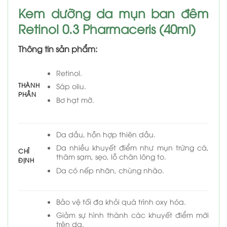
Kem dưỡng da mụn ban đêm
Retinol 0.3 Pharmaceris (40ml)
Thông tin sản phẩm:
Retinol.
THÀNH
Sáp oliu.
PHẦN
Bơ hạt mỡ.
Da dầu, hỗn hợp thiên dầu.
Da nhiều khuyết điểm như mụn trứng cá,
CHỈ
thâm sạm, sẹo, lỗ chân lông to.
ĐỊNH
Da có nếp nhăn, chùng nhão.
Bảo vệ tối đa khỏi quá trình oxy hóa.
Giảm sự hình thành các khuyết điểm mới
trên da.