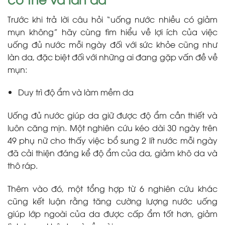
Trước khi trả lời câu hỏi “uống nước nhiều có giảm
mụn không” hãy cùng tìm hiểu về lợi ích của việc
uống đủ nước mỗi ngày đối với sức khỏe cũng như
làn da, đặc biệt đối với những ai đang gặp vấn đề về
mụn:
Duy trì độ ẩm và làm mềm da
Uống đủ nước giúp da giữ được độ ẩm cần thiết và
luôn căng mịn. Một nghiên cứu kéo dài 30 ngày trên
49 phụ nữ cho thấy việc bổ sung 2 lít nước mỗi ngày
đã cải thiện đáng kể độ ẩm của da, giảm khô da và
thô ráp.
Thêm vào đó, một tổng hợp từ 6 nghiên cứu khác
cũng kết luận rằng tăng cường lượng nước uống
giúp lớp ngoài của da được cấp ẩm tốt hơn, giảm