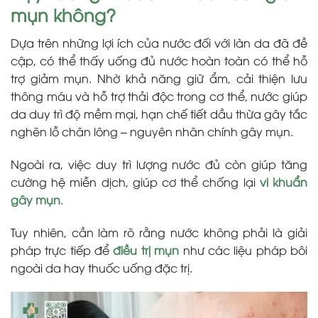
mụn không?
Dựa trên những lợi ích của nước đối với làn da đã đề
cập, có thể thấy uống đủ nước hoàn toàn có thể hỗ
trợ giảm mụn. Nhờ khả năng giữ ẩm, cải thiện lưu
thông máu và hỗ trợ thải độc trong cơ thể, nước giúp
da duy trì độ mềm mại, hạn chế tiết dầu thừa gây tắc
nghẽn lỗ chân lông – nguyên nhân chính gây mụn.
Ngoài ra, việc duy trì lượng nước đủ còn giúp tăng
cường hệ miễn dịch, giúp cơ thể chống lại
vi khuẩn
gây mụn
.
Tuy nhiên, cần làm rõ rằng nước không phải là giải
pháp trực tiếp để
điều trị mụn
như các liệu pháp bôi
ngoài da hay thuốc uống đặc trị.