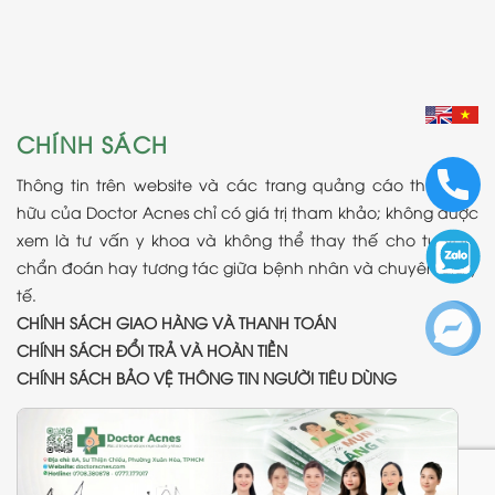
CHÍNH SÁCH
Thông tin trên website và các trang quảng cáo thuộc sở
hữu của Doctor Acnes chỉ có giá trị tham khảo; không được
xem là tư vấn y khoa và không thể thay thế cho tư vấn,
chẩn đoán hay tương tác giữa bệnh nhân và chuyên gia y
tế.
CHÍNH SÁCH GIAO HÀNG VÀ THANH TOÁN
CHÍNH SÁCH ĐỔI TRẢ VÀ HOÀN TIỀN
CHÍNH SÁCH BẢO VỆ THÔNG TIN NGƯỜI TIÊU DÙNG