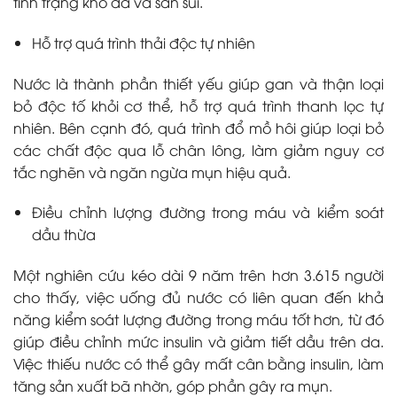
tình trạng khô da và sần sùi.
Hỗ trợ quá trình thải độc tự nhiên
Nước là thành phần thiết yếu giúp gan và thận loại
bỏ độc tố khỏi cơ thể, hỗ trợ quá trình thanh lọc tự
nhiên. Bên cạnh đó, quá trình đổ mồ hôi giúp loại bỏ
các chất độc qua lỗ chân lông, làm giảm nguy cơ
tắc nghẽn và ngăn ngừa mụn hiệu quả.
Điều chỉnh lượng đường trong máu và kiểm soát
dầu thừa
Một nghiên cứu kéo dài 9 năm trên hơn 3.615 người
cho thấy, việc uống đủ nước có liên quan đến khả
năng kiểm soát lượng đường trong máu tốt hơn, từ đó
giúp điều chỉnh mức insulin và giảm tiết dầu trên da.
Việc thiếu nước có thể gây mất cân bằng insulin, làm
tăng sản xuất bã nhờn, góp phần gây ra mụn.