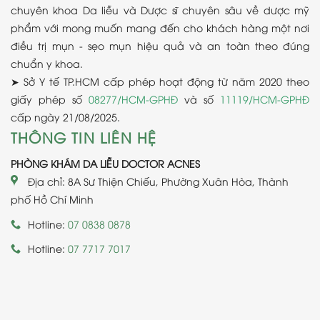
chuyên khoa Da liễu và Dược sĩ chuyên sâu về dược mỹ
phẩm với mong muốn mang đến cho khách hàng một nơi
điều trị mụn - sẹo mụn hiệu quả và an toàn theo đúng
chuẩn y khoa.
➤ Sở Y tế TP.HCM cấp phép hoạt động từ năm 2020 theo
giấy phép số
08277/HCM-GPHĐ
và số
11119/HCM-GPHĐ
cấp ngày 21/08/2025.
THÔNG TIN LIÊN HỆ
PHÒNG KHÁM DA LIỄU DOCTOR ACNES
Địa chỉ: 8A Sư Thiện Chiếu, Phường Xuân Hòa, Thành
phố Hồ Chí Minh
Hotline:
07 0838 0878
Hotline:
07 7717 7017