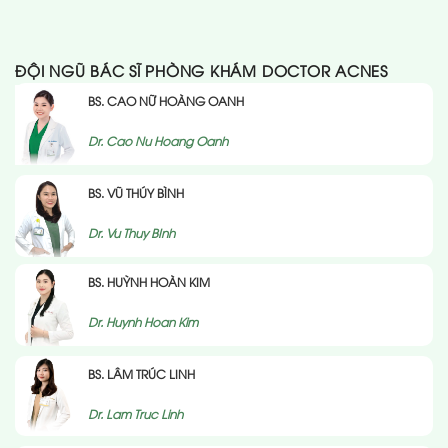
ĐỘI NGŨ BÁC SĨ PHÒNG KHÁM DOCTOR ACNES
BS. CAO NỮ HOÀNG OANH
Dr. Cao Nu Hoang Oanh
BS. VŨ THÚY BÌNH
Dr. Vu Thuy BInh
BS. HUỲNH HOÀN KIM
Dr. Huynh Hoan Kim
BS. LÂM TRÚC LINH
Dr. Lam Truc Linh