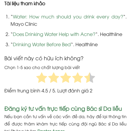
Tài liệu tham khảo
“
Water: How much should you drink every day?
“.
Mayo Clinic
“
Does Drinking Water Help with Acne?
“. Healthline
“
Drinking Water Before Bed
“. Healthline
Bài viết này có hữu ích không?
Chọn 1-5 sao cho chất lượng bài viết
Điểm trung bình
4.5
/ 5. Lượt đánh giá
2
Đăng ký tư vấn trực tiếp cùng Bác sĩ Da liễu
Nếu bạn cần tư vấn về các vấn đề da, hãy để lại thông tin
để được thăm khám trực tiếp cùng đội ngũ Bác sĩ Da liễu
tại Phòng khám
Doctor Acnes