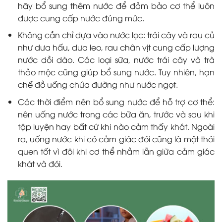
hãy bổ sung thêm nước để đảm bảo cơ thể luôn
được cung cấp nước đúng mức.
Không cần chỉ dựa vào nước lọc: trái cây và rau củ
như dưa hấu, dưa leo, rau chân vịt cung cấp lượng
nước dồi dào. Các loại sữa, nước trái cây và trà
thảo mộc cũng giúp bổ sung nước. Tuy nhiên, hạn
chế đồ uống chứa đường như nước ngọt.
Các thời điểm nên bổ sung nước để hỗ trợ cơ thể:
nên uống nước trong các bữa ăn, trước và sau khi
tập luyện hay bất cứ khi nào cảm thấy khát. Ngoài
ra, uống nước khi có cảm giác đói cũng là một thói
quen tốt vì đôi khi cơ thể nhầm lẫn giữa cảm giác
khát và đói.