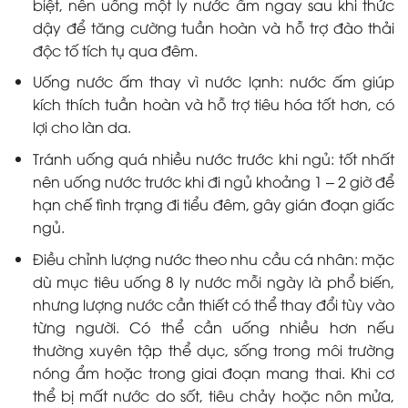
biệt, nên uống một ly nước ấm ngay sau khi thức
dậy để tăng cường tuần hoàn và hỗ trợ đào thải
độc tố tích tụ qua đêm.
Uống nước ấm thay vì nước lạnh: nước ấm giúp
kích thích tuần hoàn và hỗ trợ tiêu hóa tốt hơn, có
lợi cho làn da.
Tránh uống quá nhiều nước trước khi ngủ: tốt nhất
nên uống nước trước khi đi ngủ khoảng 1 – 2 giờ để
hạn chế tình trạng đi tiểu đêm, gây gián đoạn giấc
ngủ.
Điều chỉnh lượng nước theo nhu cầu cá nhân: mặc
dù mục tiêu uống 8 ly nước mỗi ngày là phổ biến,
nhưng lượng nước cần thiết có thể thay đổi tùy vào
từng người. Có thể cần uống nhiều hơn nếu
thường xuyên tập thể dục, sống trong môi trường
nóng ẩm hoặc trong giai đoạn mang thai. Khi cơ
thể bị mất nước do sốt, tiêu chảy hoặc nôn mửa,