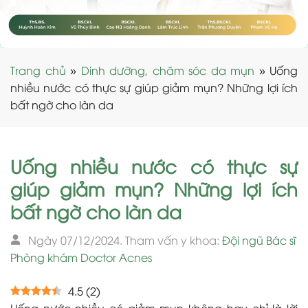
Trang chủ
»
Dinh dưỡng, chăm sóc da mụn
»
Uống
nhiều nước có thực sự giúp giảm mụn? Những lợi ích
bất ngờ cho làn da
Uống nhiều nước có thực sự
giúp giảm mụn? Những lợi ích
bất ngờ cho làn da
Ngày 07/12/2024. Tham vấn y khoa:
Đội ngũ Bác sĩ
Phòng khám Doctor Acnes
4.5
(
2
)
Uống nước nhiều có giảm mụn không
hay chỉ là lời