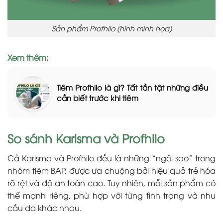
Sản phẩm Profhilo (hình minh họa)
Xem thêm:
Tiêm Profhilo là gì? Tất tần tật những điều
cần biết trước khi tiêm
So sánh Karisma và Profhilo
Cả Karisma và Profhilo đều là những “ngôi sao” trong
nhóm tiêm BAP, được ưa chuộng bởi hiệu quả trẻ hóa
rõ rệt và độ an toàn cao. Tuy nhiên, mỗi sản phẩm có
thế mạnh riêng, phù hợp với từng tình trạng và nhu
cầu da khác nhau.