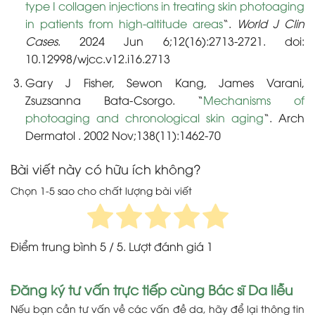
type I collagen injections in treating skin photoaging
in patients from high-altitude areas
“.
World J Clin
Cases
. 2024 Jun 6;12(16):2713-2721. doi:
10.12998/wjcc.v12.i16.2713
Gary J Fisher, Sewon Kang, James Varani,
Zsuzsanna Bata-Csorgo. “
Mechanisms of
photoaging and chronological skin aging
“. Arch
Dermatol . 2002 Nov;138(11):1462-70
Bài viết này có hữu ích không?
Chọn 1-5 sao cho chất lượng bài viết
Điểm trung bình
5
/ 5. Lượt đánh giá
1
Đăng ký tư vấn trực tiếp cùng Bác sĩ Da liễu
Nếu bạn cần tư vấn về các vấn đề da, hãy để lại thông tin