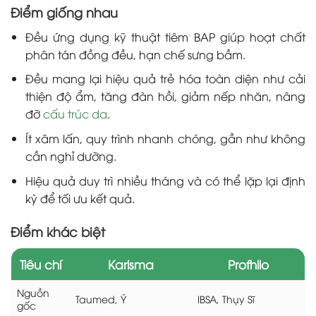
Điểm giống nhau
Đều ứng dụng kỹ thuật tiêm BAP giúp hoạt chất
phân tán đồng đều, hạn chế sưng bầm.
Đều mang lại hiệu quả trẻ hóa toàn diện như cải
thiện độ ẩm, tăng đàn hồi, giảm nếp nhăn, nâng
đỡ
cấu trúc da
.
Ít xâm lấn, quy trình nhanh chóng, gần như không
cần nghỉ dưỡng.
Hiệu quả duy trì nhiều tháng và có thể lặp lại định
kỳ để tối ưu kết quả.
Điểm khác biệt
Tiêu chí
Karisma
Profhilo
Nguồn
Taumed, Ý
IBSA, Thụy Sĩ
gốc