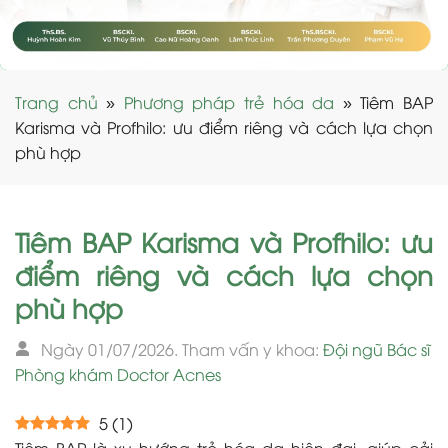
Trang chủ
»
Phương pháp trẻ hóa da
»
Tiêm BAP
Karisma và Profhilo: ưu điểm riêng và cách lựa chọn
phù hợp
Tiêm BAP Karisma và Profhilo: ưu
điểm riêng và cách lựa chọn
phù hợp
Ngày 01/07/2026. Tham vấn y khoa:
Đội ngũ Bác sĩ
Phòng khám Doctor Acnes
5
(
1
)
Tiêm BAP là xu hướng trẻ hóa da hiện đại, giúp cải