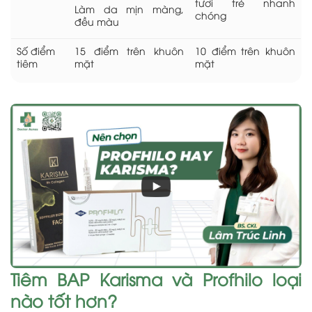
tươi trẻ nhanh
Làm da mịn màng,
chóng
đều màu
Số điểm
15 điểm trên khuôn
10 điểm trên khuôn
tiêm
mặt
mặt
Tiêm BAP Karisma và Profhilo loại
nào tốt hơn?