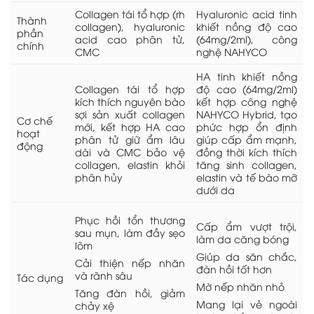
Collagen tái tổ hợp (rh
Hyaluronic acid tinh
Thành
collagen), hyaluronic
khiết nồng độ cao
phần
acid cao phân tử,
(64mg/2ml), công
chính
CMC
nghệ NAHYCO
HA tinh khiết nồng
Collagen tái tổ hợp
độ cao (64mg/2ml)
kích thích nguyên bào
kết hợp công nghệ
sợi sản xuất collagen
NAHYCO Hybrid, tạo
Cơ chế
mới, kết hợp HA cao
phức hợp ổn định
hoạt
phân tử giữ ẩm lâu
giúp cấp ẩm mạnh,
động
dài và CMC bảo vệ
đồng thời kích thích
collagen, elastin khỏi
tăng sinh collagen,
phân hủy
elastin và tế bào mỡ
dưới da
Phục hồi tổn thương
Cấp ẩm vượt trội,
sau mụn, làm đầy sẹo
làm da căng bóng
lõm
Giúp da săn chắc,
Cải thiện nếp nhăn
đàn hồi tốt hơn
và rãnh sâu
Tác dụng
Mờ nếp nhăn nhỏ
Tăng đàn hồi, giảm
Mang lại vẻ ngoài
chảy xệ