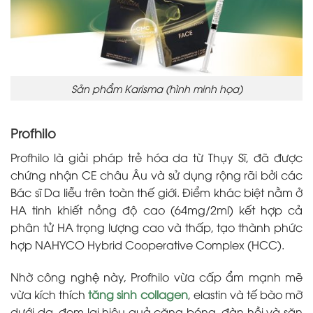
Sản phẩm Karisma (hình minh họa)
Profhilo
Profhilo là giải pháp trẻ hóa da từ Thụy Sĩ, đã được
chứng nhận CE châu Âu và sử dụng rộng rãi bởi các
Bác sĩ Da liễu trên toàn thế giới. Điểm khác biệt nằm ở
HA tinh khiết nồng độ cao (64mg/2ml) kết hợp cả
phân tử HA trọng lượng cao và thấp, tạo thành phức
hợp NAHYCO Hybrid Cooperative Complex (HCC).
Nhờ công nghệ này, Profhilo vừa cấp ẩm mạnh mẽ
vừa kích thích
tăng sinh collagen
, elastin và tế bào mỡ
dưới da, đem lại hiệu quả căng bóng, đàn hồi và săn