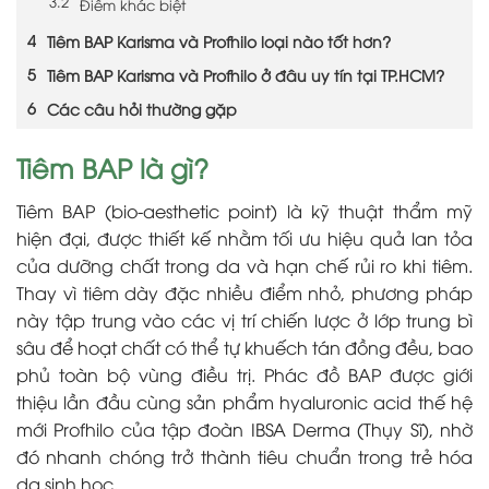
Điểm khác biệt
Tiêm BAP Karisma và Profhilo loại nào tốt hơn?
Tiêm BAP Karisma và Profhilo ở đâu uy tín tại TP.HCM?
Các câu hỏi thường gặp
Tiêm BAP là gì?
Tiêm BAP (bio-aesthetic point) là kỹ thuật thẩm mỹ
hiện đại, được thiết kế nhằm tối ưu hiệu quả lan tỏa
của dưỡng chất trong da và hạn chế rủi ro khi tiêm.
Thay vì tiêm dày đặc nhiều điểm nhỏ, phương pháp
này tập trung vào các vị trí chiến lược ở lớp trung bì
sâu để hoạt chất có thể tự khuếch tán đồng đều, bao
phủ toàn bộ vùng điều trị. Phác đồ BAP được giới
thiệu lần đầu cùng sản phẩm hyaluronic acid thế hệ
mới Profhilo của tập đoàn IBSA Derma (Thụy Sĩ), nhờ
đó nhanh chóng trở thành tiêu chuẩn trong trẻ hóa
da sinh học.