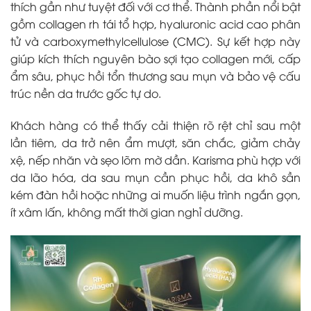
thích gần như tuyệt đối với cơ thể. Thành phần nổi bật
gồm collagen rh tái tổ hợp, hyaluronic acid cao phân
tử và carboxymethylcellulose (CMC). Sự kết hợp này
giúp kích thích nguyên bào sợi tạo collagen mới, cấp
ẩm sâu, phục hồi tổn thương sau mụn và bảo vệ cấu
trúc nền da trước gốc tự do.
Khách hàng có thể thấy cải thiện rõ rệt chỉ sau một
lần tiêm, da trở nên ẩm mượt, săn chắc, giảm chảy
xệ, nếp nhăn và sẹo lõm mờ dần. Karisma phù hợp với
da lão hóa, da sau mụn cần phục hồi, da khô sần
kém đàn hồi hoặc những ai muốn liệu trình ngắn gọn,
ít xâm lấn, không mất thời gian nghỉ dưỡng.