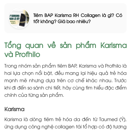
Tiêm BAP Karisma RH Collagen là gì? Có
tốt không? Giá bao nhiêu?
Tổng quan về sản phẩm Karisma
và Profhilo
Trong nhóm sản phẩm tiêm BAP, Karisma và Profhilo là
hai lựa chọn nổi bật, đều mang lại hiệu quả trẻ hóa
mạnh mẽ nhưng dựa trên cơ chế khác nhau. Trước
khi đi đến so sánh chi tiết, hãy cùng tìm hiểu đặc điểm
chính của từng sản phẩm.
Karisma
Karisma là dòng tiêm trẻ hóa da đến từ Taumed (Ý),
ứng dụng công nghệ collagen tái tổ hợp có độ tương