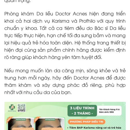
quan trọng.
Phòng khám Da liễu Doctor Acnes hiện đang triển
khai cả hai dịch vụ Karisma và Profhilo với quy trình
chuẩn y khoa. Tất cả ca tiêm đều do Bác sĩ Da liễu
trực tiếp thực hiện, hạn chế tối đa sưng bầm và mang
lại hiệu quả trẻ hóa toàn diện. Hệ thống trang thiết bị
hiện đại cùng sản phẩm chính hãng được kiểm định
rõ ràng giúp khách hàng yên tâm tuyệt đối.
Nếu mong muốn làn da căng mịn, sáng khỏe và trẻ
trung hơn mỗi ngày, hãy đến Doctor Acnes để được
thăm khám và xây dựng phác đồ riêng, phù hợp
nhất với nhu cầu da của bạn.