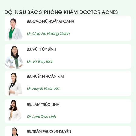
ĐỘI NGŨ BÁC SĨ PHÒNG KHÁM DOCTOR ACNES
BS. CAO NỮ HOÀNG OANH
Dr. Cao Nu Hoang Oanh
BS. VŨ THÚY BÌNH
Dr. Vu Thuy BInh
BS. HUỲNH HOÀN KIM
Dr. Huynh Hoan Kim
BS. LÂM TRÚC LINH
Dr. Lam Truc Linh
BS. TRẦN PHƯƠNG DUYÊN