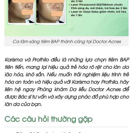
Ca lâm sàng tiêm BAP thành công tại Doctor Acnes
Karisma và Profhilo đều là những lựa chọn tiêm BAP
tiên tiến, mang lại hiệu quả trẻ hóa rõ rệt cho làn da
lão hóa, khô sần. Nếu muốn trải nghiệm liệu trình trẻ
hóa an toàn và hiệu quả với Karisma hay Profhilo, hãy
liên hệ ngay Phòng khám Da liễu Doctor Acnes để
được Bác sĩ tư vấn và xây dựng phác đồ phù hợp cho
làn da của bạn.
Các câu hỏi thường gặp