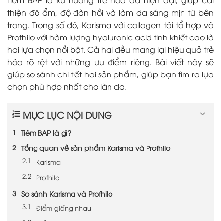
thiện độ ẩm, độ đàn hồi và làm da sáng mịn từ bên
trong. Trong số đó, Karisma với collagen tái tổ hợp và
Profhilo với hàm lượng hyaluronic acid tinh khiết cao là
hai lựa chọn nổi bật. Cả hai đều mang lại hiệu quả trẻ
hóa rõ rệt với những ưu điểm riêng. Bài viết này sẽ
giúp so sánh chi tiết hai sản phẩm, giúp bạn tìm ra lựa
chọn phù hợp nhất cho làn da.
MỤC LỤC NỘI DUNG
Tiêm BAP là gì?
Tổng quan về sản phẩm Karisma và Profhilo
Karisma
Profhilo
So sánh Karisma và Profhilo
Điểm giống nhau