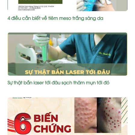
4 điều cần biết về tiêm meso trắng sáng da
Sự thật bắn laser tới đâu sạch thâm mụn tới đó