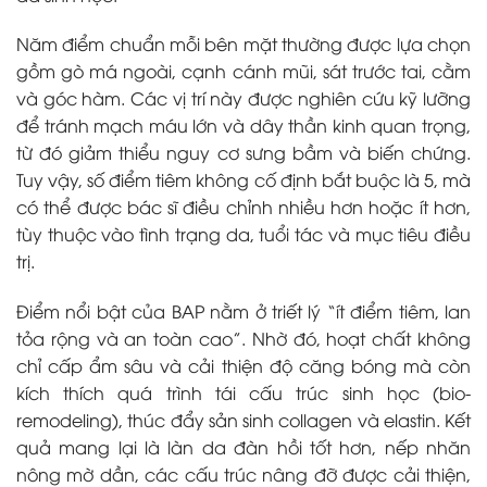
Năm điểm chuẩn mỗi bên mặt thường được lựa chọn
gồm gò má ngoài, cạnh cánh mũi, sát trước tai, cằm
và góc hàm. Các vị trí này được nghiên cứu kỹ lưỡng
để tránh mạch máu lớn và dây thần kinh quan trọng,
từ đó giảm thiểu nguy cơ sưng bầm và biến chứng.
Tuy vậy, số điểm tiêm không cố định bắt buộc là 5, mà
có thể được bác sĩ điều chỉnh nhiều hơn hoặc ít hơn,
tùy thuộc vào tình trạng da, tuổi tác và mục tiêu điều
trị.
Điểm nổi bật của BAP nằm ở triết lý “ít điểm tiêm, lan
tỏa rộng và an toàn cao”. Nhờ đó, hoạt chất không
chỉ cấp ẩm sâu và cải thiện độ căng bóng mà còn
kích thích quá trình tái cấu trúc sinh học (bio-
remodeling), thúc đẩy sản sinh collagen và elastin. Kết
quả mang lại là làn da đàn hồi tốt hơn, nếp nhăn
nông mờ dần, các cấu trúc nâng đỡ được cải thiện,