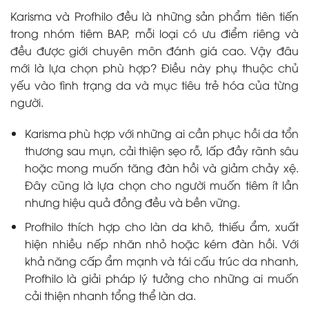
Karisma và Profhilo đều là những sản phẩm tiên tiến
trong nhóm tiêm BAP, mỗi loại có ưu điểm riêng và
đều được giới chuyên môn đánh giá cao. Vậy đâu
mới là lựa chọn phù hợp? Điều này phụ thuộc chủ
yếu vào tình trạng da và mục tiêu trẻ hóa của từng
người.
Karisma phù hợp với những ai cần phục hồi da tổn
thương sau mụn, cải thiện sẹo rỗ, lấp đầy rãnh sâu
hoặc mong muốn tăng đàn hồi và giảm chảy xệ.
Đây cũng là lựa chọn cho người muốn tiêm ít lần
nhưng hiệu quả đồng đều và bền vững.
Profhilo thích hợp cho làn da khô, thiếu ẩm, xuất
hiện nhiều nếp nhăn nhỏ hoặc kém đàn hồi. Với
khả năng cấp ẩm mạnh và tái cấu trúc da nhanh,
Profhilo là giải pháp lý tưởng cho những ai muốn
cải thiện nhanh tổng thể làn da.