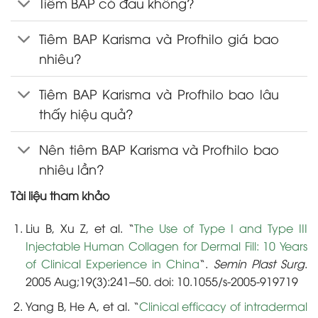
Tiêm BAP có đau không?
Tiêm BAP Karisma và Profhilo giá bao
nhiêu?
Tiêm BAP Karisma và Profhilo bao lâu
thấy hiệu quả?
Nên tiêm BAP Karisma và Profhilo bao
nhiêu lần?
Tài liệu tham khảo
Liu B, Xu Z, et al. “
The Use of Type I and Type III
Injectable Human Collagen for Dermal Fill: 10 Years
of Clinical Experience in China
“.
Semin Plast Surg
.
2005 Aug;19(3):241–50. doi: 10.1055/s-2005-919719
Yang B, He A, et al. “
Clinical efficacy of intradermal