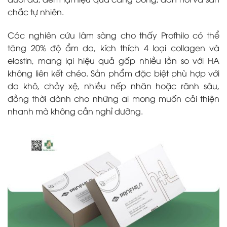
chắc tự nhiên.
Các nghiên cứu lâm sàng cho thấy Profhilo có thể
tăng 20% độ ẩm da, kích thích 4 loại collagen và
elastin, mang lại hiệu quả gấp nhiều lần so với HA
không liên kết chéo. Sản phẩm đặc biệt phù hợp với
da khô, chảy xệ, nhiều nếp nhăn hoặc rãnh sâu,
đồng thời dành cho những ai mong muốn cải thiện
nhanh mà không cần nghỉ dưỡng.