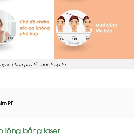
uyên nhân gây lỗ chân lông to
kim RF
 lông bằng laser