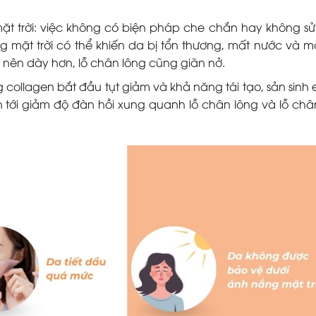
t trời: việc không có biện pháp che chắn hay không s
 mặt trời có thể khiến da bị tổn thương, mất nước và mấ
rở nên dày hơn, lỗ chân lông cũng giãn nở.
g collagen bắt đầu tụt giảm và khả năng tái tạo, sản sinh e
n tới giảm độ đàn hồi xung quanh lỗ chân lông và lỗ châ