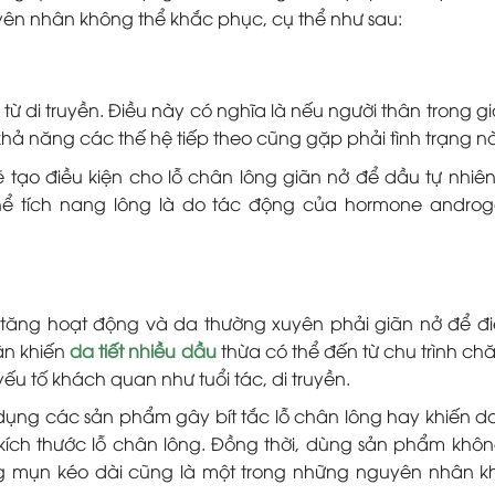
ên nhân không thể khắc phục, cụ thể như sau:
t từ di truyền. Điều này có nghĩa là nếu người thân trong g
u khả năng các thế hệ tiếp theo cũng gặp phải tình trạng n
ẽ tạo điều kiện cho lỗ chân lông giãn nở để dầu tự nhiê
ể tích nang lông là do tác động của hormone andro
 tăng hoạt động và da thường xuyên phải giãn nở để điề
ân khiến
da tiết nhiều dầu
thừa có thể đến từ chu trình ch
ếu tố khách quan như tuổi tác, di truyền.
ụng các sản phẩm gây bít tắc lỗ chân lông hay khiến d
kích thước lỗ chân lông. Đồng thời, dùng sản phẩm khô
ng mụn kéo dài cũng là một trong những nguyên nhân kh