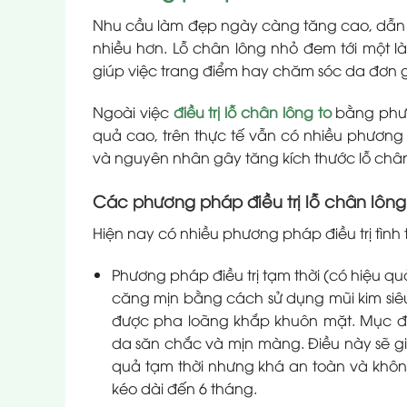
Nhu cầu làm đẹp ngày càng tăng cao, dẫn tớ
nhiều hơn. Lỗ chân lông nhỏ đem tới một 
giúp việc trang điểm hay chăm sóc da đơn g
Ngoài việc
điều trị lỗ chân lông to
bằng phươ
quả cao, trên thực tế vẫn có nhiều phương p
và nguyên nhân gây tăng kích thước lỗ chân
Các phương pháp điều trị lỗ chân lông
Hiện nay có nhiều phương pháp điều trị tình 
Phương pháp điều trị tạm thời (có hiệu q
căng mịn bằng cách sử dụng mũi kim siêu 
được pha loãng khắp khuôn mặt. Mục đ
da săn chắc và mịn màng. Điều này sẽ gi
quả tạm thời nhưng khá an toàn và không
kéo dài đến 6 tháng.