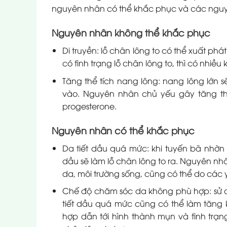
nguyên nhân có thể khắc phục và các nguy
Nguyên nhân không thể khắc phục
Di truyền: lỗ chân lông to có thể xuất phá
có tình trạng lỗ chân lông to, thì có nhiề
Tăng thể tích nang lông: nang lông lớn s
vào. Nguyên nhân chủ yếu gây tăng th
progesterone.
Nguyên nhân có thể khắc phục
Da tiết dầu quá mức: khi tuyến bã nhờn
dầu sẽ làm lỗ chân lông to ra. Nguyên nh
da, môi trường sống, cũng có thể do các y
Chế độ chăm sóc da không phù hợp: sử d
tiết dầu quá mức cũng có thể làm tăng 
hợp dẫn tới hình thành mụn và tình trạ