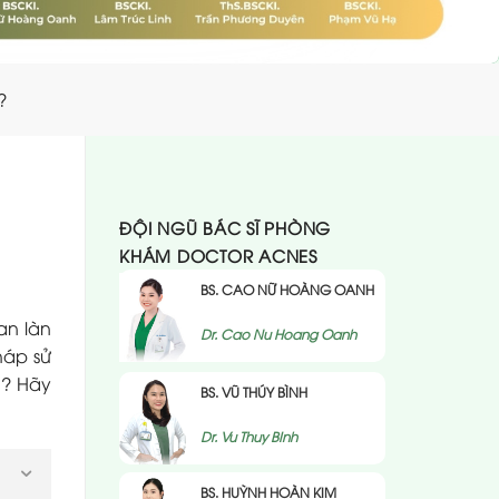
?
ĐỘI NGŨ BÁC SĨ PHÒNG
KHÁM DOCTOR ACNES
BS. CAO NỮ HOÀNG OANH
an làn
Dr. Cao Nu Hoang Oanh
háp sử
g? Hãy
BS. VŨ THÚY BÌNH
Dr. Vu Thuy BInh
BS. HUỲNH HOÀN KIM