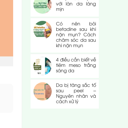
với làn da láng
mịn
Có nên bôi
betadine sau khi
nặn mụn? Cách
chăm sóc da sau
khi nặn mụn
4 điều cần biết về
tiêm meso trắng
sáng da
Da bị tăng sắc tố
sau peel –
Nguyên nhân và
cách xử lý