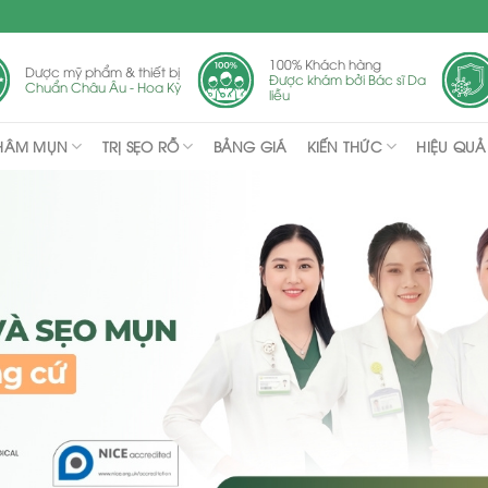
100% Khách hàng
Dược mỹ phẩm & thiết bị
Được khám bởi Bác sĩ Da
Chuẩn Châu Âu - Hoa Kỳ
liễu
THÂM MỤN
TRỊ SẸO RỖ
KIẾN THỨC
BẢNG GIÁ
HIỆU QUẢ 