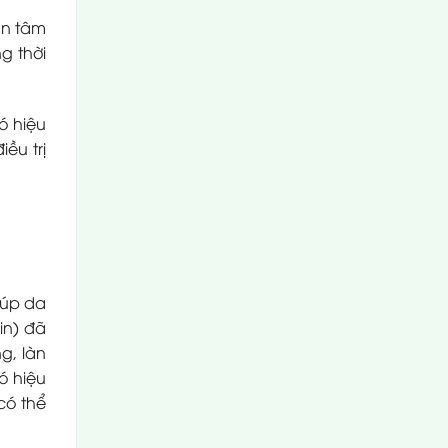
an tâm
g thời
ó hiệu
ều trị
iúp da
in) đã
g, làn
ó hiệu
có thể