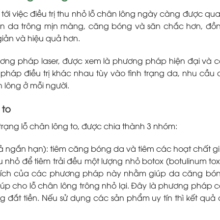
i việc điều trị thu nhỏ lỗ chân lông ngày càng được qu
làn da trông mịn màng, căng bóng và săn chắc hơn, đồn
iản và hiệu quả hơn.
ng pháp laser, được xem là phương pháp hiện đại và c
háp điều trị khác nhau tùy vào tình trạng da, nhu cầu đi
 lông ở mỗi người.
 to
trạng lỗ chân lông to, được chia thành 3 nhóm:
uả ngắn hạn): tiêm căng bóng da và tiêm các hoạt chất g
nhỏ để tiêm trải đều một lượng nhỏ botox (botulinum tox
ích của các phương pháp này nhằm giúp da căng bón
úp cho lỗ chân lông trông nhỏ lại. Đây là phương pháp c
 đắt tiền. Nếu sử dụng các sản phẩm uy tín thì kết quả 