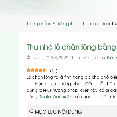
Trang chủ
»
Phương pháp chăm sóc da
»
Th
Thu nhỏ lỗ chân lông bằng 
Ngày 02/04/2025. Tham vấn y khoa:
Đội 
5
(
1
)
Lỗ chân lông to là tình trạng da khá phổ b
da. Hiện nay, phương pháp điều trị lỗ chân
dụng laser. Phương pháp laser này có gì đ
cùng
Doctor Acnes
tìm hiểu qua bài viết dướ
MỤC LỤC NỘI DUNG