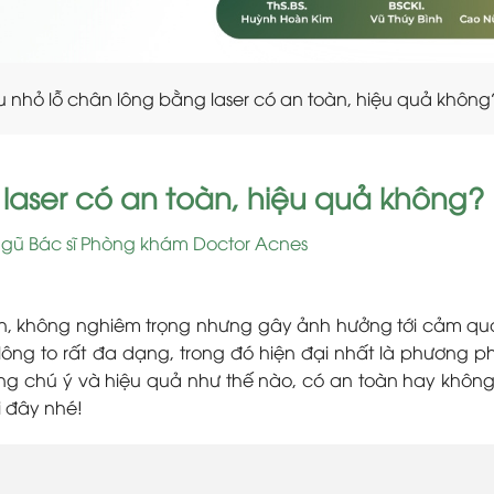
u nhỏ lỗ chân lông bằng laser có an toàn, hiệu quả không
laser có an toàn, hiệu quả không?
ngũ Bác sĩ Phòng khám Doctor Acnes
iến, không nghiêm trọng nhưng gây ảnh hưởng tới cảm qu
 lông to rất đa dạng, trong đó hiện đại nhất là phương p
áng chú ý và hiệu quả như thế nào, có an toàn hay khôn
i đây nhé!