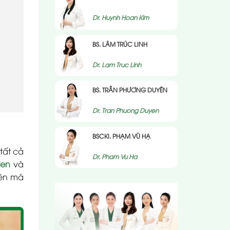
Dr. Huynh Hoan Kim
BS. LÂM TRÚC LINH
Dr. Lam Truc Linh
BS. TRẦN PHƯƠNG DUYÊN
Dr. Tran Phuong Duyen
BSCKI. PHẠM VŨ HẠ
tất cả
Dr. Pham Vu Ha
đen
và
bên má