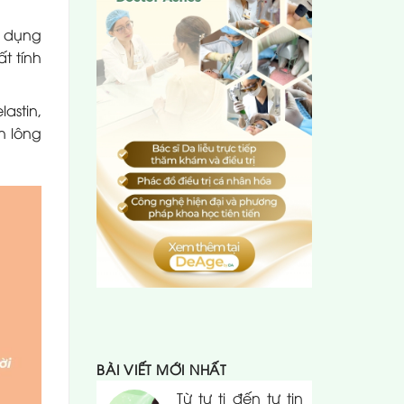
ử dụng
t tính
lastin,
n lông
BÀI VIẾT MỚI NHẤT
Từ tự ti đến tự tin