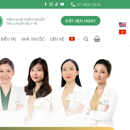
07.0838.0878
Kiểm soát nhiễm khuẩn
ĐẶT HẸN NGAY
Tiêu chuẩn Bộ Y tế
ĐIỀU TRỊ
NHÀ THUỐC
LIÊN HỆ