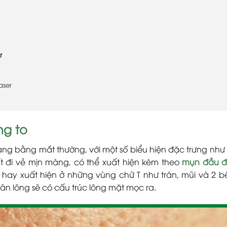
r
aser
ng to
àng bằng mắt thường, với một số biểu hiện đặc trưng như 
t đi vẻ mịn màng, có thể xuất hiện kèm theo
mụn đầu 
y hay xuất hiện ở những vùng chữ T như trán, mũi và 2 
hân lông sẽ có cấu trúc lông mặt mọc ra.