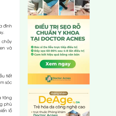
ia đình
ày.
n chảy
gen và
u tiết
ăm sóc
a tăng
ng phù
iến lỗ