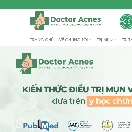
Skip
to
content
VỀ CHÚNG TÔI
TRỊ MỤN
TRỊ 
TRANG CHỦ