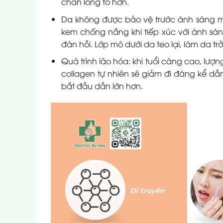
chân lông to hơn.
Da không được bảo vệ trước ánh sáng mặ
kem chống nắng khi tiếp xúc với ánh sáng
đàn hồi. Lớp mô dưới da teo lại, làm da t
Quá trình lão hóa: khi tuổi càng cao, lượn
collagen tự nhiên sẽ giảm đi đáng kể dẫ
bắt đầu dần lớn hơn.