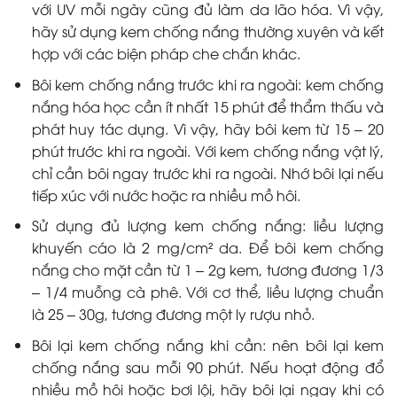
với UV mỗi ngày cũng đủ làm da lão hóa. Vì vậy,
hãy sử dụng kem chống nắng thường xuyên và kết
hợp với các biện pháp che chắn khác.
Bôi kem chống nắng trước khi ra ngoài: kem chống
nắng hóa học cần ít nhất 15 phút để thẩm thấu và
phát huy tác dụng. Vì vậy, hãy bôi kem từ 15 – 20
phút trước khi ra ngoài. Với kem chống nắng vật lý,
chỉ cần bôi ngay trước khi ra ngoài. Nhớ bôi lại nếu
tiếp xúc với nước hoặc ra nhiều mồ hôi.
Sử dụng đủ lượng kem chống nắng: liều lượng
khuyến cáo là 2 mg/cm² da. Để bôi kem chống
nắng cho mặt cần từ 1 – 2g kem, tương đương 1/3
– 1/4 muỗng cà phê. Với cơ thể, liều lượng chuẩn
là 25 – 30g, tương đương một ly rượu nhỏ.
Bôi lại kem chống nắng khi cần: nên bôi lại kem
chống nắng sau mỗi 90 phút. Nếu hoạt động đổ
nhiều mồ hôi hoặc bơi lội, hãy bôi lại ngay khi có