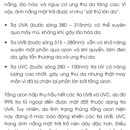
nắng, lão hóa, và nguy cơ ung thư da tăng cao. Vì
vậy, ánh nắng mặt trời được ví như “sát thủ làn da”.
Tia UVA (bước sóng 380 – 315nm): có thể xuyên
qua mây mù, không khí, gây lão hóa da.
Tia UVB (bước sóng 315 – 280nm): vẫn có khả năng
xuyên một phần qua ozon và khí quyển, làm đen
da, gây tổn thương da và ung thư da.
Tia UVC (bước sóng 280 – 100nm): tia UV có năng
lượng cao nhất, gây ung thư da nhưng thật may
mắn vì đã bị chặn lại phần lớn bởi tầng ozon.
Tầng ozon hấp thụ hầu hết các tia UVB và UVC, do đó
99% tia tử ngoại đến được mặt đất thuộc dạng tia
UVA. Tuy nhiên, do tình trạng thủng tầng ozon hiện
nay đang ở mức báo động khiến các tia UVB, UVC
trong ánh nắng mặt trời trở nên dày đặc hơn. Điều