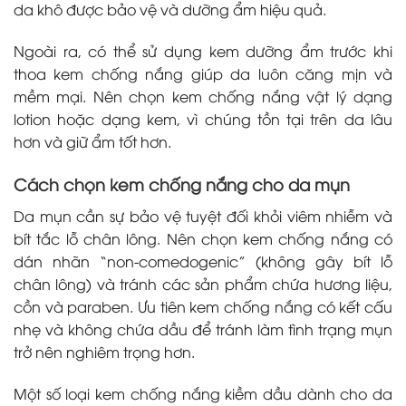
da khô được bảo vệ và dưỡng ẩm hiệu quả.
Ngoài ra, có thể sử dụng kem dưỡng ẩm trước khi
thoa kem chống nắng giúp da luôn căng mịn và
mềm mại. Nên chọn kem chống nắng vật lý dạng
lotion hoặc dạng kem, vì chúng tồn tại trên da lâu
hơn và giữ ẩm tốt hơn.
Cách chọn kem chống nắng cho da mụn
Da mụn cần sự bảo vệ tuyệt đối khỏi viêm nhiễm và
bít tắc lỗ chân lông. Nên chọn kem chống nắng có
dán nhãn “non-comedogenic” (không gây bít lỗ
chân lông) và tránh các sản phẩm chứa hương liệu,
cồn và paraben. Ưu tiên kem chống nắng có kết cấu
nhẹ và không chứa dầu để tránh làm tình trạng mụn
trở nên nghiêm trọng hơn.
Một số loại kem chống nắng kiềm dầu dành cho da