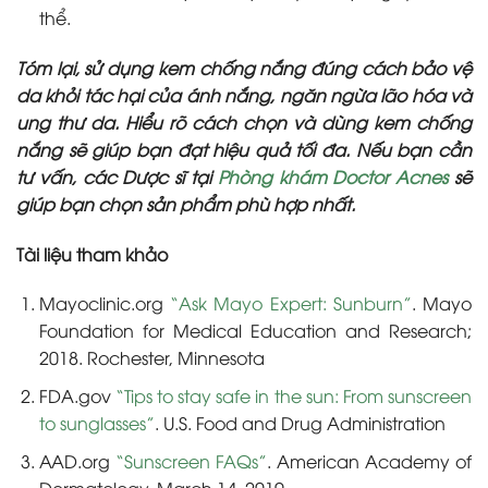
thể.
Tóm lại, sử dụng kem chống nắng đúng cách bảo vệ
da khỏi tác hại của ánh nắng, ngăn ngừa lão hóa và
ung thư da. Hiểu rõ cách chọn và dùng kem chống
nắng sẽ giúp bạn đạt hiệu quả tối đa. Nếu bạn cần
tư vấn, các Dược sĩ tại
Phòng khám Doctor Acnes
sẽ
giúp bạn chọn sản phẩm phù hợp nhất.
Tài liệu tham khảo
Mayoclinic.org
“Ask Mayo Expert: Sunburn”
. Mayo
Foundation for Medical Education and Research;
2018. Rochester, Minnesota
FDA.gov
“Tips to stay safe in the sun: From sunscreen
to sunglasses”
. U.S. Food and Drug Administration
AAD.org
“Sunscreen FAQs”
. American Academy of
Dermatology. March 14, 2019