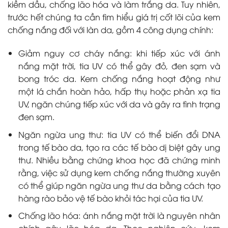
kiềm dầu, chống lão hóa và làm trắng da. Tuy nhiên,
trước hết chúng ta cần tìm hiểu giá trị cốt lõi của kem
chống nắng đối với làn da, gồm 4 công dụng chính:
Giảm nguy cơ cháy nắng: khi tiếp xúc với ánh
nắng mặt trời, tia UV có thể gây đỏ, đen sạm và
bong tróc da. Kem chống nắng hoạt động như
một lá chắn hoàn hảo, hấp thụ hoặc phản xạ tia
UV, ngăn chúng tiếp xúc với da và gây ra tình trạng
đen sạm.
Ngăn ngừa ung thư: tia UV có thể biến đổi DNA
trong tế bào da, tạo ra các tế bào dị biệt gây ung
thư. Nhiều bằng chứng khoa học đã chứng minh
rằng, việc sử dụng kem chống nắng thường xuyên
có thể giúp ngăn ngừa ung thư da bằng cách tạo
hàng rào bảo vệ tế bào khỏi tác hại của tia UV.
Chống lão hóa: ánh nắng mặt trời là nguyên nhân