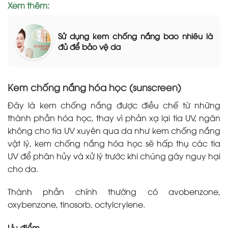
Xem thêm:
Sử dụng kem chống nắng bao nhiêu là
đủ để bảo vệ da
Kem chống nắng hóa học (sunscreen)
Đây là kem chống nắng được điều chế từ những
thành phần hóa học, thay vì phản xạ lại tia UV, ngăn
không cho tia UV xuyên qua da như kem chống nắng
vật lý, kem chống nắng hóa học sẽ hấp thụ các tia
UV để phân hủy và xử lý trước khi chúng gây nguy hại
cho da.
Thành phần chính thường có avobenzone,
oxybenzone, tinosorb, octylcrylene.
Ưu điểm