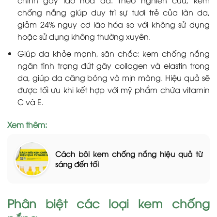
chính gây lão hóa da. Theo nghiên cứu, kem
chống nắng giúp duy trì sự tươi trẻ của làn da,
giảm 24% nguy cơ lão hóa so với không sử dụng
hoặc sử dụng không thường xuyên.
Giúp da khỏe mạnh, săn chắc: kem chống nắng
ngăn tình trạng đứt gãy collagen và elastin trong
da, giúp da căng bóng và mịn màng. Hiệu quả sẽ
được tối ưu khi kết hợp với mỹ phẩm chứa vitamin
C và E.
Xem thêm:
Cách bôi kem chống nắng hiệu quả từ
sáng đến tối
Phân biệt các loại kem chống