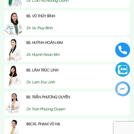
Dr. Cao Nu Hoang Oanh
BS. VŨ THÚY BÌNH
Dr. Vu Thuy BInh
BS. HUỲNH HOÀN KIM
Dr. Huynh Hoan Kim
BS. LÂM TRÚC LINH
Dr. Lam Truc Linh
BS. TRẦN PHƯƠNG DUYÊN
Dr. Tran Phuong Duyen
BSCKI. PHẠM VŨ HẠ