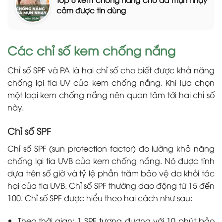
cảm được tin dùng
Các chỉ số kem chống nắng
Chỉ số SPF và PA là hai chỉ số cho biết được khả năng
chống lại tia UV của kem chống nắng. Khi lựa chọn
một loại kem chống nắng nên quan tâm tới hai chỉ số
này.
Chỉ số SPF
Chỉ số SPF (sun protection factor) đo lường khả năng
chống lại tia UVB của kem chống nắng. Nó được tính
dựa trên số giờ và tỷ lệ phần trăm bảo vệ da khỏi tác
hại của tia UVB. Chỉ số SPF thường dao động từ 15 đến
100. Chỉ số SPF được hiểu theo hai cách như sau:
Theo thời gian: 1 SPF tương đương với 10 phút bảo