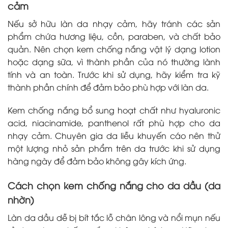
cảm
Nếu sở hữu làn da nhạy cảm, hãy tránh các sản
phẩm chứa hương liệu, cồn, paraben, và chất bảo
quản. Nên chọn kem chống nắng vật lý dạng lotion
hoặc dạng sữa, vì thành phần của nó thường lành
tính và an toàn. Trước khi sử dụng, hãy kiểm tra kỹ
thành phần chính để đảm bảo phù hợp với làn da.
Kem chống nắng bổ sung hoạt chất như hyaluronic
acid, niacinamide, panthenol rất phù hợp cho da
nhạy cảm. Chuyên gia da liễu khuyến cáo nên thử
một lượng nhỏ sản phẩm trên da trước khi sử dụng
hàng ngày để đảm bảo không gây kích ứng.
Cách chọn kem chống nắng cho da dầu (da
nhờn)
Làn da dầu dễ bị bít tắc lỗ chân lông và nổi mụn nếu