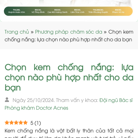
Trang chủ
»
Phương pháp chăm sóc da
»
Chọn kem
chống nắng: lựa chọn nào phù hợp nhất cho da bạn
Chọn kem chống nắng: lựa
chọn nào phù hợp nhất cho da
bạn
Ngày 25/10/2024. Tham vấn y khoa:
Đội ngũ Bác sĩ
Phòng khám Doctor Acnes
5
(
1
)
Kem chống nắng là vật bất ly thân của tất cả mọi
người để duy trì làn da khỏe mạnh và tươi trẻ, vì nếu