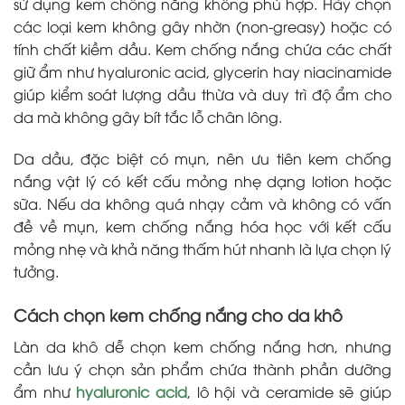
sử dụng kem chống nắng không phù hợp. Hãy chọn
các loại kem không gây nhờn (non-greasy) hoặc có
tính chất kiềm dầu. Kem chống nắng chứa các chất
giữ ẩm như hyaluronic acid, glycerin hay niacinamide
giúp kiểm soát lượng dầu thừa và duy trì độ ẩm cho
da mà không gây bít tắc lỗ chân lông.
Da dầu, đặc biệt có mụn, nên ưu tiên kem chống
nắng vật lý có kết cấu mỏng nhẹ dạng lotion hoặc
sữa. Nếu da không quá nhạy cảm và không có vấn
đề về mụn, kem chống nắng hóa học với kết cấu
mỏng nhẹ và khả năng thấm hút nhanh là lựa chọn lý
tưởng.
Cách chọn kem chống nắng cho da khô
Làn da khô dễ chọn kem chống nắng hơn, nhưng
cần lưu ý chọn sản phẩm chứa thành phần dưỡng
ẩm như
hyaluronic acid
, lô hội và ceramide sẽ giúp