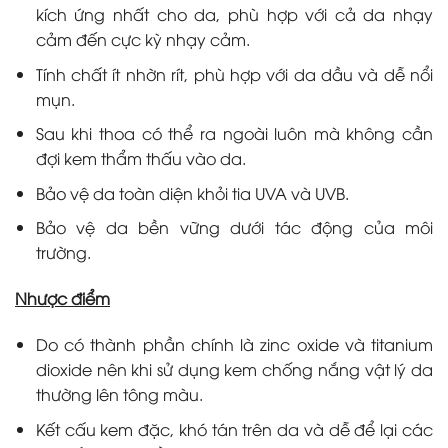
kích ứng nhất cho da, phù hợp với cả da nhạy
cảm đến cực kỳ nhạy cảm.
Tính chất ít nhờn rít, phù hợp với da dầu và dễ nổi
mụn.
Sau khi thoa có thể ra ngoài luôn mà không cần
đợi kem thẩm thấu vào da.
Bảo vệ da toàn diện khỏi tia UVA và UVB.
Bảo vệ da bền vững dưới tác động của môi
trường.
Nhược điểm
Do có thành phần chính là zinc oxide và titanium
dioxide nên khi sử dụng kem chống nắng vật lý da
thường lên tông màu.
Kết cấu kem đặc, khó tán trên da và dễ để lại các