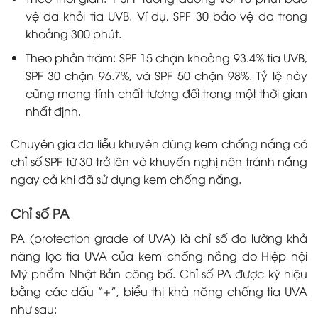
vệ da khỏi tia UVB. Ví dụ, SPF 30 bảo vệ da trong
khoảng 300 phút.
Theo phần trăm: SPF 15 chặn khoảng 93.4% tia UVB,
SPF 30 chặn 96.7%, và SPF 50 chặn 98%. Tỷ lệ này
cũng mang tính chất tương đối trong một thời gian
nhất định.
Chuyên gia da liễu khuyên dùng kem chống nắng có
chỉ số SPF từ 30 trở lên và khuyến nghị nên tránh nắng
ngay cả khi đã sử dụng kem chống nắng.
Chỉ số PA
PA (protection grade of UVA) là chỉ số đo lường khả
năng lọc tia UVA của kem chống nắng do Hiệp hội
Mỹ phẩm Nhật Bản công bố. Chỉ số PA được ký hiệu
bằng các dấu “+”, biểu thị khả năng chống tia UVA
như sau: