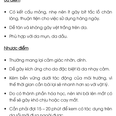
Có kết cấu mỏng, nhẹ nên ít gây bít tắc lỗ chân
lông, thuận tiện cho việc sử dụng hàng ngày.
Dễ tán và không gây vệt trắng trên da.
Phù hợp với da mụn, da dầu.
Nhược điểm
Thường mang lại cảm giác nhờn, dính.
Dễ gây kích ứng cho da đặc biệt là da nhạy cảm.
Kém bền vững dưới tác động của môi trường, vì
thế thời gian cần bôi lại sẽ nhanh hơn so với vật lý.
Do có thành phần hóa học, nên khi bôi lên mắt có
thể sẽ gây khó chịu hoặc cay mắt.
Cần phải đợi 15 – 20 phút để kem có tác dụng trên
da rồi mới đi ra ngoài được.