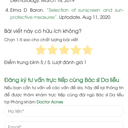
Elma D Baron.
“Selection of sunscreen and sun-
protective measures”
. Uptodate. Aug 11, 2020
Bài viết này có hữu ích không?
Chọn 1-5 sao cho chất lượng bài viết
Điểm trung bình
5
/ 5. Lượt đánh giá
1
Đăng ký tư vấn trực tiếp cùng Bác sĩ Da liễu
Nếu bạn cần tư vấn về các vấn đề da, hãy để lại thông tin
để được thăm khám trực tiếp cùng đội ngũ Bác sĩ Da liễu
tại Phòng khám
Doctor Acnes