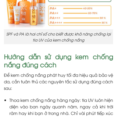
SPF và PA là hai chỉ số cho biết được khả năng chống lại
tia UV của kem chống nắng
Hướng dẫn sử dụng kem chống
nắng đúng cách
Để kem chống nắng phát huy tối đa hiệu quả bảo vệ
da, cần tuân thủ các nguyên tắc sử dụng đúng cách
sau:
Thoa kem chống nắng hàng ngày: tia UV luôn hiện
diện vào ban ngày quanh năm, ngay cả khi trời
râm hay khi bạn ở trong nhà. Chỉ vài phút tiếp xúc