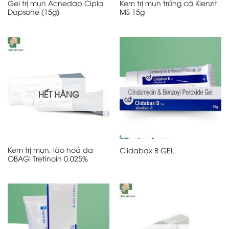
Gel trị mụn Acnedap Cipla
Kem trị mụn trứng cá Klenzit
Dapsone (15g)
MS 15g
HẾT HÀNG
Kem trị mụn, lão hoá da
Clidabax B GEL
OBAGI Tretinoin 0.025%