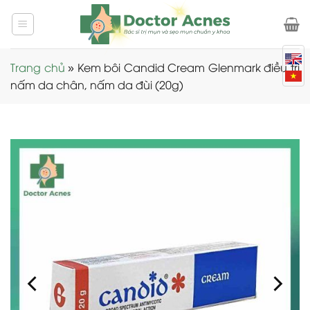
Skip
to
content
Trang chủ
»
Kem bôi Candid Cream Glenmark điều trị
nấm da chân, nấm da đùi (20g)