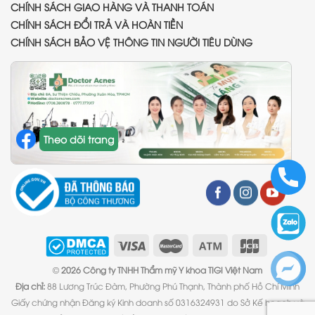
CHÍNH SÁCH GIAO HÀNG VÀ THANH TOÁN
CHÍNH SÁCH ĐỔI TRẢ VÀ HOÀN TIỀN
CHÍNH SÁCH BẢO VỆ THÔNG TIN NGƯỜI TIÊU DÙNG
Theo dõi trang
©
2026 Công ty TNHH Thẩm mỹ Y khoa TIGI Việt Nam
Địa chỉ:
88 Lương Trúc Đàm, Phường Phú Thạnh, Thành phố Hồ Chí Minh
Giấy chứng nhận Đăng ký Kinh doanh số 0316324931 do Sở Kế hoạch và