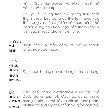
nấm.
Corynebacterium minutissimum
có thể
cần 3 tuần điều trị.
Lưu ý: liều dùng trên chỉ mang tính chất
tham khảo. Liều dùng cụ thể tùy thuộc vào
thể trạng và mức độ diễn tiến của bệnh. Để
có liều dùng phù hợp, bạn cần tham khảo ý
kiến Bác sĩ hoặc chuyên viên y tế.
CHỐNG
Bệnh nhân bị mẫn cảm với bất kỳ thành
CHỈ
phần nào của thuốc.
ĐỊNH
LƯU Ý
KHI SỬ
DỤNG
Đọc trước hướng dẫn sử dụng trước khi dùng.
(THẬN
TRỌNG)
Các chế phẩm clotrimazole dùng tại chỗ
TÁC
được dung nạp tốt. Các tác dụng không
DỤNG
mong muốn có thể xảy ra với các chế phẩm
KHÔNG
clotrimazole dùng tại chỗ bao gồm ban đỏ,
MONG