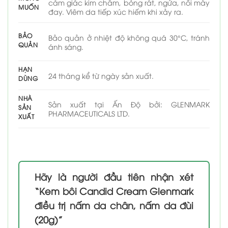
cảm giác kim châm, bỏng rát, ngứa, nổi mày
MUỐN
đay. Viêm da tiếp xúc hiếm khi xảy ra.
BẢO
Bảo quản ở nhiệt độ không quá 30°C, tránh
QUẢN
ánh sáng.
HẠN
24 tháng kể từ ngày sản xuất.
DÙNG
NHÀ
Sản xuất tại Ấn Độ bởi: GLENMARK
SẢN
PHARMACEUTICALS LTD.
XUẤT
Hãy là người đầu tiên nhận xét
“Kem bôi Candid Cream Glenmark
điều trị nấm da chân, nấm da đùi
(20g)”