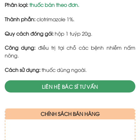
Phân loại:
thuốc bán theo đơn.
Thành phần:
clotrimazole 1%.
Quy cách đóng gói:
hộp 1 tuýp 20g.
Công dụng:
điều trị tại chỗ các bệnh nhiễm nấm
nông.
Cách sử dụng:
thuốc dùng ngoài.
LIÊN HỆ BÁC SĨ TƯ VẤN
CHÍNH SÁCH BÁN HÀNG