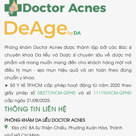
Phòng khám Doctor Acnes được thành lập bởi các Bác sĩ
chuyên khoa Da liễu và Dược sĩ chuyên sâu về dược mỹ
phẩm với mong muốn mang đến cho khách hàng một nơi
điều trị mụn - sẹo mụn hiệu quả và an toàn theo đúng
chuẩn y khoa.
➤ Sở Y tế TP.HCM cấp phép hoạt động từ năm 2020 theo
giấy phép số
08277/HCM-GPHĐ
và số
11119/HCM-GPHĐ
cấp ngày 21/08/2025.
THÔNG TIN LIÊN HỆ
PHÒNG KHÁM DA LIỄU DOCTOR ACNES
Địa chỉ: 8A Sư Thiện Chiếu, Phường Xuân Hòa, Thành
phố Hồ Chí Minh