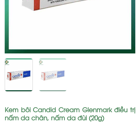
Kem bôi Candid Cream Glenmark điều trị
nấm da chân, nấm da đùi (20g)