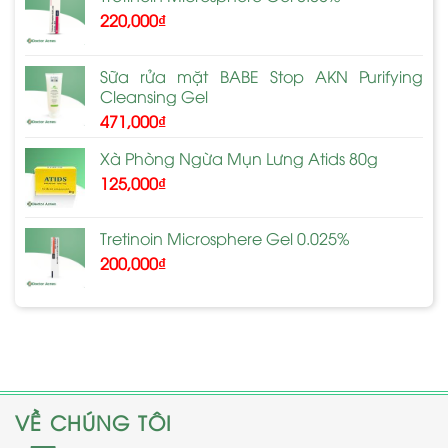
220,000
₫
Sữa rửa mặt BABE Stop AKN Purifying
Cleansing Gel
471,000
₫
Xà Phòng Ngừa Mụn Lưng Atids 80g
125,000
₫
Tretinoin Microsphere Gel 0.025%
200,000
₫
VỀ CHÚNG TÔI