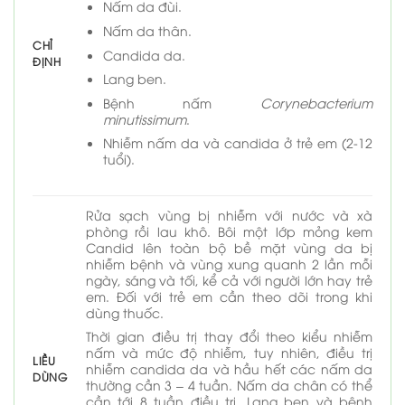
Nấm da đùi.
Nấm da thân.
CHỈ
Candida da.
ĐỊNH
Lang ben.
Bệnh nấm
Corynebacterium
minutissimum
.
Nhiễm nấm da và candida ở trẻ em (2-12
tuổi).
Rửa sạch vùng bị nhiễm với nước và xà
phòng rồi lau khô. Bôi một lớp mỏng kem
Candid lên toàn bộ bề mặt vùng da bị
nhiễm bệnh và vùng xung quanh 2 lần mỗi
ngày, sáng và tối, kể cả với người lớn hay trẻ
em. Đối với trẻ em cần theo dõi trong khi
dùng thuốc.
Thời gian điều trị thay đổi theo kiểu nhiễm
nấm và mức độ nhiễm, tuy nhiên, điều trị
LIỀU
nhiễm candida da và hầu hết các nấm da
DÙNG
thường cần 3 – 4 tuần. Nấm da chân có thể
cần tới 8 tuần điều trị. Lang ben và bệnh