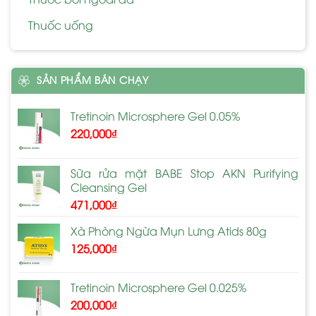
Thuốc uống
SẢN PHẨM BÁN CHẠY
Tretinoin Microsphere Gel 0.05%
220,000
₫
Sữa rửa mặt BABE Stop AKN Purifying
Cleansing Gel
471,000
₫
Xà Phòng Ngừa Mụn Lưng Atids 80g
125,000
₫
Tretinoin Microsphere Gel 0.025%
200,000
₫