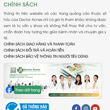
CHÍNH SÁCH
Thông tin trên website và các trang quảng cáo thuộc sở
hữu của Doctor Acnes chỉ có giá trị tham khảo; không được
xem là tư vấn y khoa và không thể thay thế cho tư vấn,
chẩn đoán hay tương tác giữa bệnh nhân và chuyên gia y
tế.
CHÍNH SÁCH GIAO HÀNG VÀ THANH TOÁN
CHÍNH SÁCH ĐỔI TRẢ VÀ HOÀN TIỀN
CHÍNH SÁCH BẢO VỆ THÔNG TIN NGƯỜI TIÊU DÙNG
Theo dõi trang