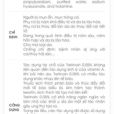
propylparaben, purified water, sodium
hyaluronate, and trolamine.
Người bị mụn ẩn, mụn trứng cá.
Phụ nữ bị nám khó điều trị và da bị lão hóa.
Phụ nữ bị thay đổi làn da do thay đổi nội tiết
tố.
CHỈ
Đang trong quá trình điều trị nám sâu, nám
ĐỊNH
hỗn hợp và da bị lão hóa.
Cho mọi loại da.
Chống chỉ định: bệnh nhân dị ứng với
cá/thủy hải sản…
Tác dụng tại chỗ của Tretinoin 0.05% không
liên quan đến tác dụng sinh lý của vitamin A.
Khi bôi trên da, Tretinoin 0.05% có nhiều tác
dụng khác nhau lên tế bào.
Thuốc kích thích phân bào và thúc đẩy đổi
mới tế bào biểu bì, kìm hãm tạo thành
keratin, kích thích tái tạo mô liên kết.
Tretinoin 0.05% có khả năng ngăn ngừa và
làm nhỏ các khối u da do một số tác nhân
CÔNG
gây ung thư tạo ra.
DỤNG
Trong da liễu, các tác dụng đó được sử dụng