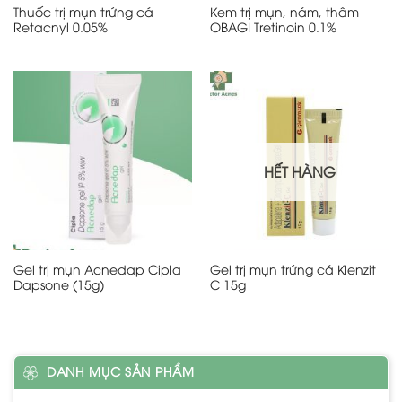
Thuốc trị mụn trứng cá
Kem trị mụn, nám, thâm
Retacnyl 0.05%
OBAGI Tretinoin 0.1%
HẾT HÀNG
Gel trị mụn Acnedap Cipla
Gel trị mụn trứng cá Klenzit
Dapsone (15g)
C 15g
DANH MỤC SẢN PHẨM