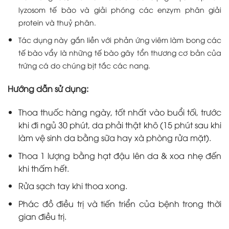
lyzosom tế bào và giải phóng các enzym phân giải
protein và thuỷ phân.
Tác dụng này gắn liền với phản ứng viêm làm bong các
tế bào vẩy là những tế bào gây tổn thương cơ bản của
trứng cá do chúng bịt tắc các nang.
Hướng dẫn sử dụng:
Thoa thuốc hàng ngày, tốt nhất vào buổi tối, trước
khi đi ngủ 30 phút, da phải thật khô (15 phút sau khi
làm vệ sinh da bằng sữa hay xà phòng rửa mặt).
Thoa 1 lượng bằng hạt đậu lên da & xoa nhẹ đến
khi thấm hết.
Rửa sạch tay khi thoa xong.
Phác đồ điều trị và tiến triển của bệnh trong thời
gian điều trị.