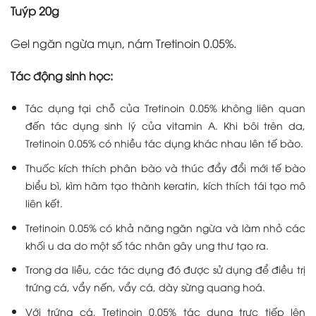
Tuýp 20g
Gel ngăn ngừa mụn, nám Tretinoin 0.05%.
Tác động sinh học:
Tác dụng tại chỗ của Tretinoin 0.05% không liên quan
đến tác dụng sinh lý của vitamin A. Khi bôi trên da,
Tretinoin 0.05% có nhiều tác dụng khác nhau lên tế bào.
Thuốc kích thích phân bào và thúc đẩy đổi mới tế bào
biểu bì, kìm hãm tạo thành keratin, kích thích tái tạo mô
liên kết.
Tretinoin 0.05% có khả năng ngăn ngừa và làm nhỏ các
khối u da do một số tác nhân gây ung thư tạo ra.
Trong da liễu, các tác dụng đó được sử dụng để điều trị
trứng cá, vẩy nến, vẩy cá, dày sừng quang hoá.
Với trứng cá, Tretinoin 0.05% tác dụng trực tiếp lên