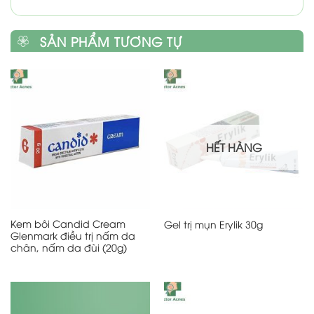
SẢN PHẨM TƯƠNG TỰ
HẾT HÀNG
Kem bôi Candid Cream
Gel trị mụn Erylik 30g
Glenmark điều trị nấm da
chân, nấm da đùi (20g)