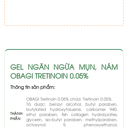
GEL NGĂN NGỪA MỤN, NÁM
OBAGI TRETINOIN 0.05%
Thông tin sản phẩm:
OBAGI Tretinoin 0.05% chứa: Tretinoin 0.05%.
Tá dược: benzyl alcohol, butyl paraben,
butylated hydroxytoluene, carbomer 940,
THÀNH
ethyl paraben, fish collagen hydrolyzates,
PHẦN
glycerin, iso-butyl paraben, methylparaben,
octoxynol 9, phenoxyethanol,