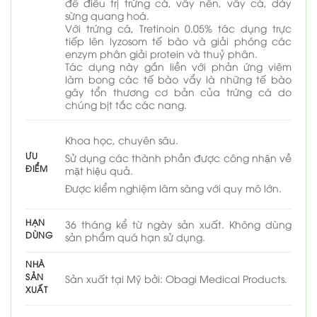
để điều trị trứng cá, vẩy nến, vẩy cá, dày
sừng quang hoá.
Với trứng cá, Tretinoin 0.05% tác dụng trực
tiếp lên lyzosom tế bào và giải phóng các
enzym phân giải protein và thuỷ phân.
Tác dụng này gắn liền với phản ứng viêm
làm bong các tế bào vẩy là những tế bào
gây tổn thương cơ bản của trứng cá do
chúng bịt tắc các nang.
Khoa học, chuyên sâu.
ƯU
Sử dụng các thành phần được công nhận về
ĐIỂM
mặt hiệu quả.
Được kiểm nghiệm lâm sàng với quy mô lớn.
HẠN
36 tháng kể từ ngày sản xuất. Không dùng
DÙNG
sản phẩm quá hạn sử dụng.
NHÀ
SẢN
Sản xuất tại Mỹ bởi: Obagi Medical Products.
XUẤT