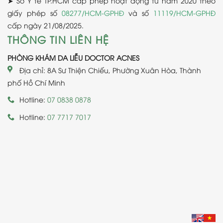
➤ Sở Y tế TP.HCM cấp phép hoạt động từ năm 2020 theo
giấy phép số
08277/HCM-GPHĐ
và số
11119/HCM-GPHĐ
cấp ngày 21/08/2025.
THÔNG TIN LIÊN HỆ
PHÒNG KHÁM DA LIỄU DOCTOR ACNES
Địa chỉ: 8A Sư Thiện Chiếu, Phường Xuân Hòa, Thành
phố Hồ Chí Minh
Hotline:
07 0838 0878
Hotline:
07 7717 7017