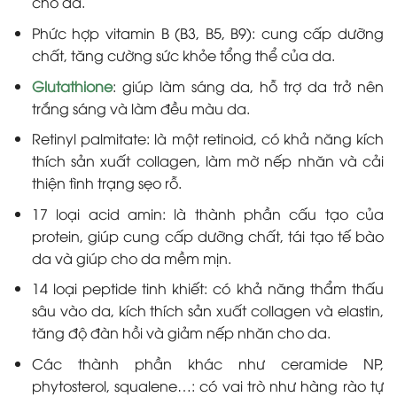
cho da.
Phức hợp vitamin B (B3, B5, B9): cung cấp dưỡng
chất, tăng cường sức khỏe tổng thể của da.
Glutathione
: giúp làm sáng da, hỗ trợ da trở nên
trắng sáng và làm đều màu da.
Retinyl palmitate: là một retinoid, có khả năng kích
thích sản xuất collagen, làm mờ nếp nhăn và cải
thiện tình trạng sẹo rỗ.
17 loại acid amin: là thành phần cấu tạo của
protein, giúp cung cấp dưỡng chất, tái tạo tế bào
da và giúp cho da mềm mịn.
14 loại peptide tinh khiết: có khả năng thẩm thấu
sâu vào da, kích thích sản xuất collagen và elastin,
tăng độ đàn hồi và giảm nếp nhăn cho da.
Các thành phần khác như ceramide NP,
phytosterol, squalene…: có vai trò như hàng rào tự