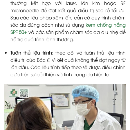
thường kết hợp với laser, lăn kim hoặc RF
microneedle để đạt kết quả điều trị sẹo rỗ tối ưu.
Sau các liệu pháp xâm lấn, cần có quy trình chăm
sóc da đúng cách như sử dụng
kem chống nắng
SPF 50+
và các sản phẩm chăm sóc da dịu nhẹ để
hỗ trợ quá trình lành thương.
Tuân thủ liệu trình:
theo dõi và tuân thủ liệu trình
điều trị của Bác sĩ, vì kết quả không thể đạt ngay từ
lần đầu. Các liệu trình tiếp theo sẽ được điều chỉnh
dựa trên sự cải thiện và tình trạng da hiện tại.