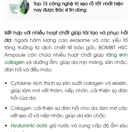
Top 13 công nghệ trị sẹo rỗ tốt nhất hiện
nay được Bác sĩ tin dùng
Kết hợp với nhiều hoạt chất giúp tái tạo và phục hồi
da
: ngoài hàm lượng cao exosome và các yếu tố
tăng trưởng từ dịch chiết tế bào gốc, BOMBIT HSC
Ampoule còn chứa nhiều hoạt chất giúp
tăng sinh
collagen
và dưỡng ẩm, giúp da mịn màng, săn chắc,
đàn hồi và đều màu:
Cytokine: kích thích sự sản xuất collagen và elastin,
giúp làm mờ vết thâm, nếp nhăn, cải thiện sự đàn
hồi của da.
Collagen: cải thiện sự đàn hồi cho da, làm mờ các
vết sẹo rỗ và nếp nhăn, giúp da săn chắc.
Hyaluronic acid
: giữ nước và cung cấp độ ẩm sâu