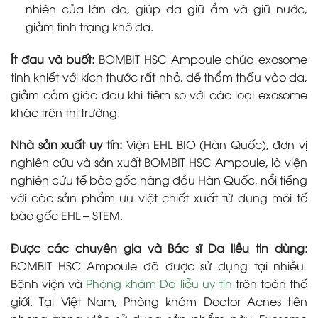
nhiên của làn da, giúp da giữ ẩm và giữ nước,
giảm tình trạng khô da.
Ít đau và buốt:
BOMBIT HSC Ampoule chứa exosome
tinh khiết với kích thước rất nhỏ, dễ thẩm thấu vào da,
giảm cảm giác đau khi tiêm so với các loại exosome
khác trên thị trường.
Nhà sản xuất uy tín:
Viện EHL BIO (Hàn Quốc), đơn vị
nghiên cứu và sản xuất BOMBIT HSC Ampoule, là viện
nghiên cứu tế bào gốc hàng đầu Hàn Quốc, nổi tiếng
với các sản phẩm ưu việt chiết xuất từ dung môi tế
bào gốc EHL – STEM.
Được các chuyên gia và Bác sĩ Da liễu tin dùng:
BOMBIT HSC Ampoule đã được sử dụng tại nhiều
Bệnh viện và
Phòng khám Da liễu uy tín
trên toàn thế
giới. Tại Việt Nam, Phòng khám Doctor Acnes tiên