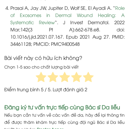
Prasai A, Jay JW, Jupiter D, Wolf SE, El Ayadi A. “
Role
of Exosomes in Dermal Wound Healing: A
Systematic Review
“. J Invest Dermatol. 2022
Mar;142(3 Pt A):662-678.e8. doi:
10.1016/j.jid.2021.07.167. Epub 2021 Aug 27. PMID:
34461128; PMCID: PMC9400548
Bài viết này có hữu ích không?
Chọn 1-5 sao cho chất lượng bài viết
Điểm trung bình
5
/ 5. Lượt đánh giá
2
Đăng ký tư vấn trực tiếp cùng Bác sĩ Da liễu
Nếu bạn cần tư vấn về các vấn đề da, hãy để lại thông tin
để được thăm khám trực tiếp cùng đội ngũ Bác sĩ Da liễu