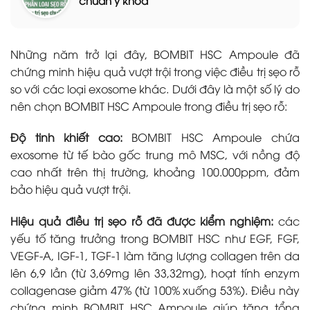
Những năm trở lại đây, BOMBIT HSC Ampoule đã
chứng minh hiệu quả vượt trội trong việc điều trị sẹo rỗ
so với các loại exosome khác. Dưới đây là một số lý do
nên chọn BOMBIT HSC Ampoule trong điều trị sẹo rỗ:
Độ tinh khiết cao:
BOMBIT HSC Ampoule chứa
exosome từ tế bào gốc trung mô MSC, với nồng độ
cao nhất trên thị trường, khoảng 100.000ppm, đảm
bảo hiệu quả vượt trội.
Hiệu quả điều trị sẹo rỗ đã được kiểm nghiệm:
các
yếu tố tăng trưởng trong BOMBIT HSC như EGF, FGF,
VEGF-A, IGF-1, TGF-1 làm tăng lượng collagen trên da
lên 6,9 lần (từ 3,69mg lên 33,32mg), hoạt tính enzym
collagenase giảm 47% (từ 100% xuống 53%). Điều này
chứng minh BOMBIT HSC Ampoule giúp tăng tổng