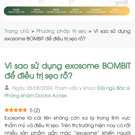
Trang chủ
»
Phương pháp trị sẹo
»
Vì sao sử dụng
exosome BOMBIT để điều trị sẹo rỗ?
Vì sao sử dụng exosome BOMBIT
để điều trị sẹo rỗ?
Ngày 28/08/2024. Tham vấn y khoa:
Đội ngũ Bác sĩ
Phòng khám Doctor Acnes
5
(
2
)
Exosome là cái tên không còn xa lạ trong lĩnh vực
thẩm mỹ và điều trị sẹo. Trên thị trường hiện nay có rất
nhiều sản phẩm gắn mác ”exosome” khiến người