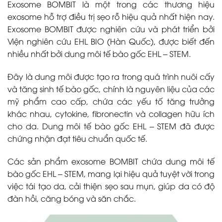
Exosome BOMBIT là một trong các thương hiệu
exosome hỗ trợ điều trị sẹo rỗ hiệu quả nhất hiện nay.
Exosome BOMBIT được nghiên cứu và phát triển bởi
Viện nghiên cứu EHL BIO (Hàn Quốc), được biết đến
nhiều nhất bởi dung môi tế bào gốc EHL – STEM.
Đây là dung môi được tạo ra trong quá trình nuôi cấy
và tăng sinh tế bào gốc, chính là nguyên liệu của các
mỹ phẩm cao cấp, chứa các yếu tố tăng trưởng
khác nhau, cytokine, fibronectin và collagen hữu ích
cho da. Dung môi tế bào gốc EHL – STEM đã được
chứng nhận đạt tiêu chuẩn quốc tế.
Các sản phẩm exosome BOMBIT chứa dung môi tế
bào gốc EHL – STEM, mang lại hiệu quả tuyệt vời trong
việc tái tạo da, cải thiện sẹo sau mụn, giúp da có độ
đàn hồi, căng bóng và săn chắc.