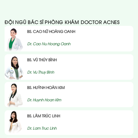
ĐỘI NGŨ BÁC SĨ PHÒNG KHÁM DOCTOR ACNES
BS. CAO NỮ HOÀNG OANH
Dr. Cao Nu Hoang Oanh
BS. VŨ THÚY BÌNH
Dr. Vu Thuy BInh
BS. HUỲNH HOÀN KIM
Dr. Huynh Hoan Kim
BS. LÂM TRÚC LINH
Dr. Lam Truc Linh