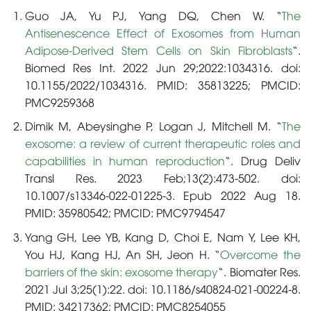
Guo JA, Yu PJ, Yang DQ, Chen W. “
The
Antisenescence Effect of Exosomes from Human
Adipose-Derived Stem Cells on Skin Fibroblasts
“.
Biomed Res Int. 2022 Jun 29;2022:1034316. doi:
10.1155/2022/1034316. PMID: 35813225; PMCID:
PMC9259368
Dimik M, Abeysinghe P, Logan J, Mitchell M. “
The
exosome: a review of current therapeutic roles and
capabilities in human reproduction
“. Drug Deliv
Transl Res. 2023 Feb;13(2):473-502. doi:
10.1007/s13346-022-01225-3. Epub 2022 Aug 18.
PMID: 35980542; PMCID: PMC9794547
Yang GH, Lee YB, Kang D, Choi E, Nam Y, Lee KH,
You HJ, Kang HJ, An SH, Jeon H. “
Overcome the
barriers of the skin: exosome therapy
“. Biomater Res.
2021 Jul 3;25(1):22. doi: 10.1186/s40824-021-00224-8.
PMID: 34217362; PMCID: PMC8254055