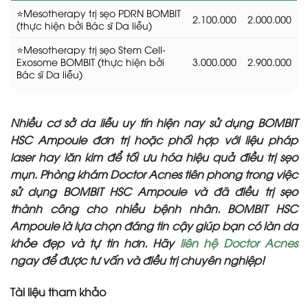
⭐Mesotherapy trị sẹo PDRN BOMBIT
2.100.000
2.000.000
(thực hiện bởi Bác sĩ Da liễu)
⭐Mesotherapy trị sẹo Stem Cell-
Exosome BOMBIT (thực hiện bởi
3.000.000
2.900.000
Bác sĩ Da liễu)
Nhiều cơ sở da liễu uy tín hiện nay sử dụng BOMBIT
HSC Ampoule đơn trị hoặc phối hợp với liệu pháp
laser hay lăn kim để tối ưu hóa hiệu quả điều trị sẹo
mụn. Phòng khám Doctor Acnes tiên phong trong việc
sử dụng BOMBIT HSC Ampoule và đã điều trị sẹo
thành công cho nhiều bệnh nhân. BOMBIT HSC
Ampoule là lựa chọn đáng tin cậy giúp bạn có làn da
khỏe đẹp và tự tin hơn. Hãy
liên hệ Doctor Acnes
ngay để được tư vấn và điều trị chuyên nghiệp!
Tài liệu tham khảo