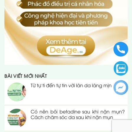
BÀI VIẾT MỚI NHẤT
Từ tự ti đến tự tin với làn da láng mịn
Có nên bôi betadine sau khi nặn mụn?
Cách chăm sóc da sau khi nặn mụn