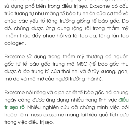
sử dụng phổ biến trong điều trị sẹo. Exosome có cấu
trúc tương tự như màng tế bào tự nhiên của cơ thể và
chứa các yếu tố tăng trưởng giống tế bào gốc. Do
đó, chúng được ứng dụng rộng rãi trong thẩm mỹ
nhằm thúc đẩy phục hồi và tái tạo da, tăng tân tạo
collagen.
Exosome sử dụng trong thẩm mỹ thường có nguồn
gốc từ tế bào gốc trung mô MSC (tế bào gốc thu
được ở lớp trung bì của thai nhi và ở tủy xương, gan,
mô da và mô mỡ của người trưởng thành).
Exosome nói riêng và dịch chiết tế bào gốc nói chung
ngày càng được ứng dụng nhiều trong lĩnh vực
điều
trị sẹo rỗ
. Nhiều nghiên cứu đã chứng minh việc bôi
hoặc tiêm meso exosome mang lại hiệu quả tích cực
trong việc điều trị sẹo.