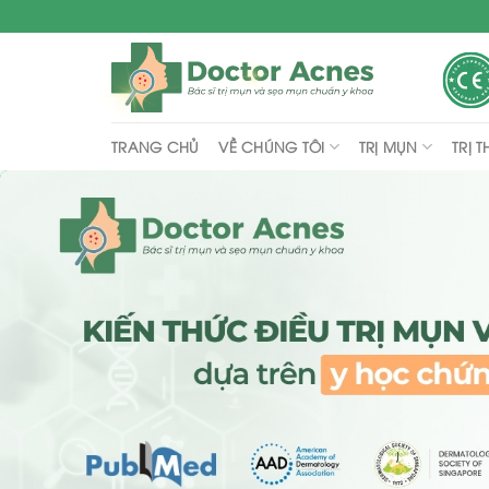
Skip
to
content
VỀ CHÚNG TÔI
TRỊ MỤN
TRỊ 
TRANG CHỦ