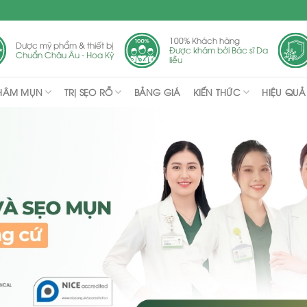
100% Khách hàng
Dược mỹ phẩm & thiết bị
Được khám bởi Bác sĩ Da
Chuẩn Châu Âu - Hoa Kỳ
liễu
THÂM MỤN
TRỊ SẸO RỖ
KIẾN THỨC
BẢNG GIÁ
HIỆU QUẢ 