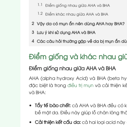
Điểm giống nhau giữa AHA và BHA
Điểm khác nhau giữa AHA và BHA
Vậy da có mụn ẩn nên dùng AHA hay BHA?
Lưu ý khi sử dụng AHA và BHA
Các câu hỏi thường gặp về da bị mụn ẩn d
Điểm giống và khác nhau gi
Điểm giống nhau giữa AHA và BHA
AHA (alpha hydroxy Acid) và BHA (beta hyd
đặc biệt là trong
điều trị mụn
và cải thiện k
và BHA:
Tẩy tế bào chết:
cả AHA và BHA đều có khả
bề mặt da. Điều này giúp lỗ chân lông t
Cải thiện kết cấu da:
cả hai loại acid này 