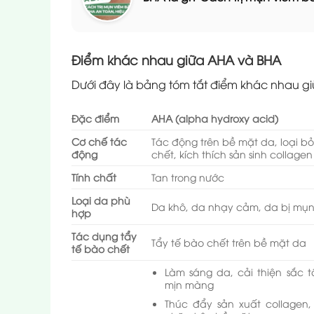
Điểm khác nhau giữa AHA và BHA
Dưới đây là bảng tóm tắt điểm khác nhau g
Đặc điểm
AHA (alpha hydroxy acid)
Cơ chế tác
Tác động trên bề mặt da, loại b
động
chết, kích thích sản sinh collagen
Tính chất
Tan trong nước
Loại da phù
Da khô, da nhạy cảm, da bị mụ
hợp
Tác dụng tẩy
Tẩy tế bào chết trên bề mặt da
tế bào chết
Làm sáng da, cải thiện sắc t
mịn màng
Thúc đẩy sản xuất collagen