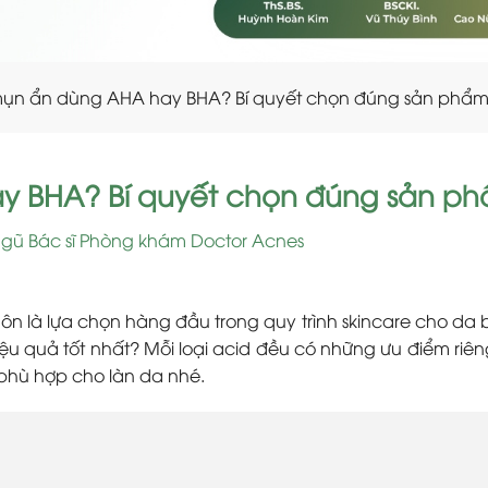
mụn ẩn dùng AHA hay BHA? Bí quyết chọn đúng sản phẩ
y BHA? Bí quyết chọn đúng sản p
ngũ Bác sĩ Phòng khám Doctor Acnes
ôn là lựa chọn hàng đầu trong quy trình skincare cho da 
 quả tốt nhất? Mỗi loại acid đều có những ưu điểm riên
 phù hợp cho làn da nhé.