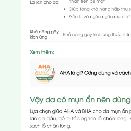
nhăn trên bề mặt
Lợi ích cho da
Giúp tăng khả năng hấp thụ 
Điều trị và ngăn ngừa mụn trứ
Khả năng gây
Khả năng gây kích ứng thấp hơn
kích ứng
Xem thêm:
AHA là gì? Công dụng và cách
Vậy da có mụn ẩn nên dùng
Lựa chọn giữa AHA và BHA cho da mụn ẩn ph
làn da dầu, dễ bị tắc nghẽn lỗ chân lông,
sạch lỗ chân lông.