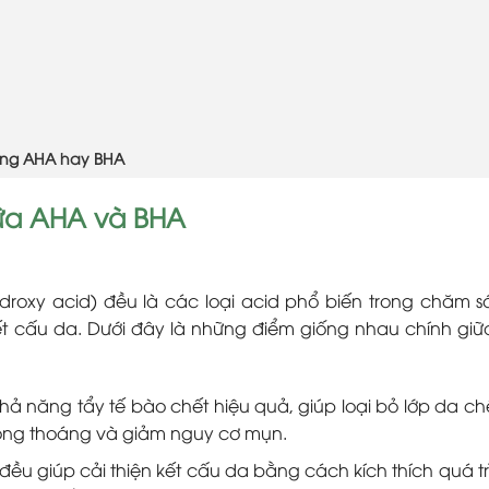
ùng AHA hay BHA
ữa AHA và BHA
roxy acid) đều là các loại acid phổ biến trong chăm s
ết cấu da. Dưới đây là những điểm giống nhau chính gi
 năng tẩy tế bào chết hiệu quả, giúp loại bỏ lớp da chế
hông thoáng và giảm nguy cơ mụn.
đều giúp cải thiện kết cấu da bằng cách kích thích quá trì