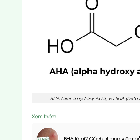
AHA (alpha hydroxy Acid) và BHA (beta h
Xem thêm:
BHA là gì? Cách trị mụn viêm b