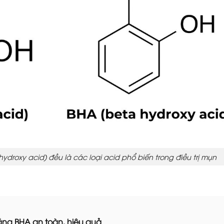
ydroxy acid) đều là các loại acid phổ biến trong điều trị mụn
ằng BHA an toàn, hiệu quả