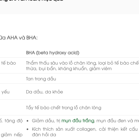
iữa AHA và BHA:
BHA (beta hydroxy acid)
ỏ tế bào
Thẩm thấu sâu vào lỗ chân lông, loại bỏ tế bào chế
thừa, bụi bẩn, kháng khuẩn, giảm viêm
Tan trong dầu
n yếu
Da dầu, da khỏe
Tẩy tế bào chết trong lỗ chân lông
ố, tăng độ
Giảm dầu, trị
mụn đầu trắng
, mụn đầu đen và m
Kích thích sản xuất collagen, cải thiện kết cấ
, giảm nếp
đàn hồi da