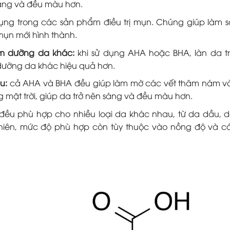
màng và đều màu hơn.
g trong các sản phẩm điều trị mụn. Chúng giúp làm s
ụn mới hình thành.
ẩm dưỡng da khác:
khi sử dụng AHA hoặc BHA, làn da t
dưỡng da khác hiệu quả hơn.
âu:
cả AHA và BHA đều giúp làm mờ các vết thâm nám 
ặt trời, giúp da trở nên sáng và đều màu hơn.
ều phù hợp cho nhiều loại da khác nhau, từ da dầu, 
hiên, mức độ phù hợp còn tùy thuộc vào nồng độ và c