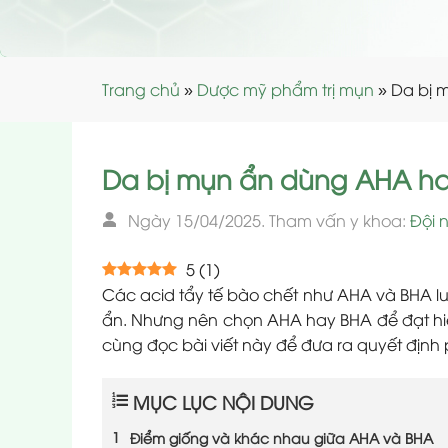
Trang chủ
»
Dược mỹ phẩm trị mụn
»
Da bị 
Da bị mụn ẩn dùng AHA ha
Ngày 15/04/2025. Tham vấn y khoa:
Đội 
5
(
1
)
Các acid tẩy tế bào chết như AHA và BHA lu
ẩn. Nhưng nên chọn AHA hay BHA để đạt hiệu
cùng đọc bài viết này để đưa ra quyết định
MỤC LỤC NỘI DUNG
Điểm giống và khác nhau giữa AHA và BHA