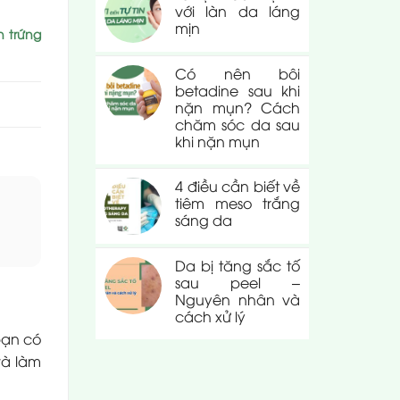
với làn da láng
mịn
 trứng
Có nên bôi
betadine sau khi
nặn mụn? Cách
chăm sóc da sau
khi nặn mụn
4 điều cần biết về
tiêm meso trắng
sáng da
Da bị tăng sắc tố
sau peel –
Nguyên nhân và
cách xử lý
bạn có
và làm