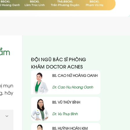
m
hẩm
ĐỘI NGŨ BÁC SĨ PHÒNG
KHÁM DOCTOR ACNES
BS. CAO NỮ HOÀNG OANH
bị mụn
Dr. Cao Nu Hoang Oanh
g, hãy
BS. VŨ THÚY BÌNH
Dr. Vu Thuy BInh
BS. HUỲNH HOÀN KIM