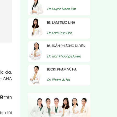
Dr. Huynh Hoan Kim
BS. LÂM TRÚC LINH
Dr. Lam Truc Linh
BS. TRẦN PHƯƠNG DUYÊN
Dr. Tran Phuong Duyen
BSCKI. PHẠM VŨ HẠ
óc da,
ữa AHA
Dr. Pham Vu Ha
t trên
nh tái