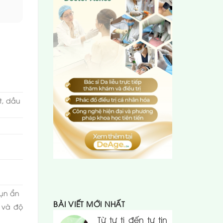
t, dầu
ụn ẩn
BÀI VIẾT MỚI NHẤT
u và độ
Từ tự ti đến tự tin