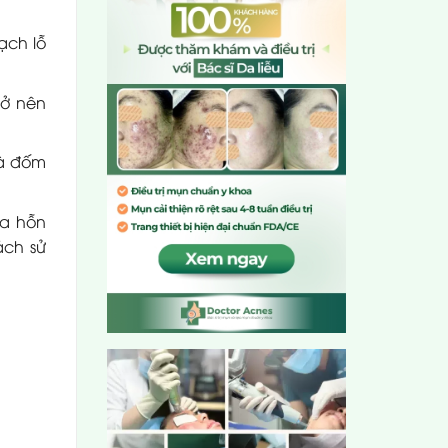
ạch lỗ
rở nên
và đốm
da hỗn
ách sử