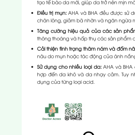
tạo tế bào da mới, giúp da trở nên mịn 
Điều trị mụn:
AHA và BHA đều được sử dụn
chân lông, giảm bã nhờn và ngăn ngừa m
Tăng cường hiệu quả của các sản ph
thông thoáng và hấp thụ các sản phẩm 
Cải thiện tình trạng thâm nám và đốm n
nâu do mụn hoặc tác động của ánh nắng m
Sử dụng cho nhiều loại da:
AHA và BHA đ
hợp đến da khô và da nhạy cảm. Tuy n
dụng của từng loại acid.