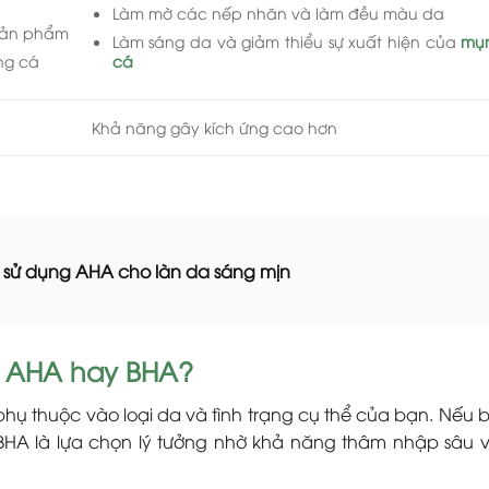
Làm mờ các nếp nhăn và làm đều màu da
sản phẩm
Làm sáng da và giảm thiểu sự xuất hiện của
mụn
ng cá
cá
Khả năng gây kích ứng cao hơn
 sử dụng AHA cho làn da sáng mịn
 AHA hay BHA?
ụ thuộc vào loại da và tình trạng cụ thể của bạn. Nếu 
 BHA là lựa chọn lý tưởng nhờ khả năng thâm nhập sâu 