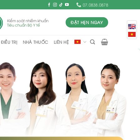
07.0838.0878
Kiểm soát nhiễm khuẩn
ĐẶT HẸN NGAY
Tiêu chuẩn Bộ Y tế
ĐIỀU TRỊ
NHÀ THUỐC
LIÊN HỆ