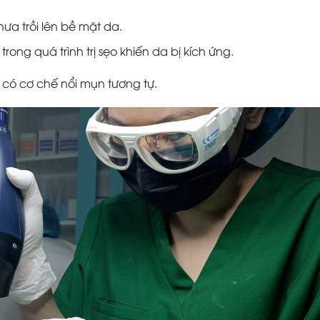
ưa trồi lên bề mặt da.
ng quá trình trị sẹo khiến da bị kích ứng.
 có cơ chế nổi mụn tương tự.