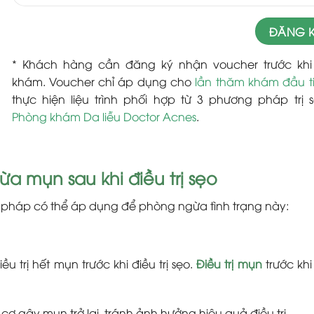
* Khách hàng cần đăng ký nhận voucher trước kh
khám. Voucher chỉ áp dụng cho
lần thăm khám đầu t
thực hiện liệu trình phối hợp từ 3 phương pháp trị s
Phòng khám Da liễu Doctor Acnes
.
 mụn sau khi điều trị sẹo
pháp có thể áp dụng để phòng ngừa tình trạng này:
 trị hết mụn trước khi điều trị sẹo.
Điều trị mụn
trước khi 
 gây mụn trở lại, tránh ảnh hưởng hiệu quả điều trị.