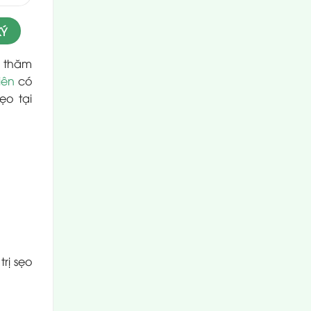
i thăm
iên
có
ẹo tại
trị sẹo