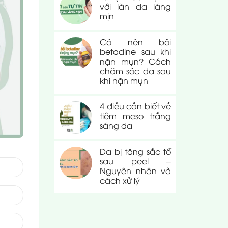
với làn da láng
mịn
Có nên bôi
betadine sau khi
nặn mụn? Cách
chăm sóc da sau
khi nặn mụn
4 điều cần biết về
tiêm meso trắng
sáng da
Da bị tăng sắc tố
sau peel –
Nguyên nhân và
cách xử lý