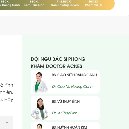
ĐỘI NGŨ BÁC SĨ PHÒNG
KHÁM DOCTOR ACNES
BS. CAO NỮ HOÀNG OANH
à tình
Dr. Cao Nu Hoang Oanh
nhiên,
u. Hãy
BS. VŨ THÚY BÌNH
Dr. Vu Thuy BInh
BS. HUỲNH HOÀN KIM