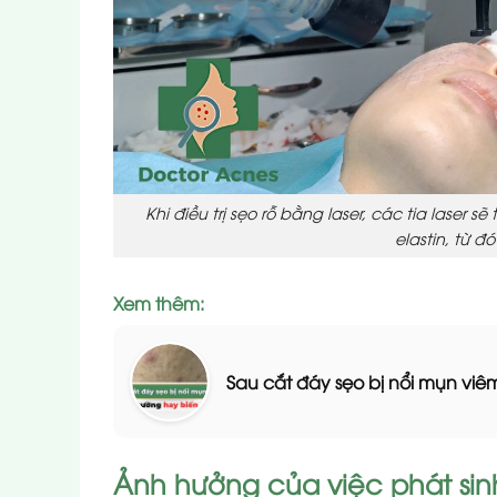
Khi điều trị sẹo rỗ bằng laser, các tia laser s
elastin, từ đ
Xem thêm:
Sau cắt đáy sẹo bị nổi mụn viê
Ảnh hưởng của việc phát sinh