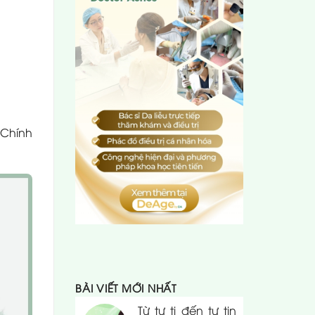
 Chính
BÀI VIẾT MỚI NHẤT
Từ tự ti đến tự tin