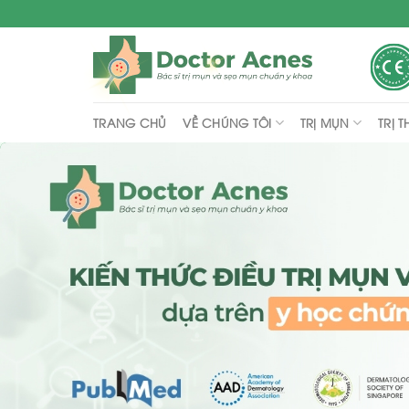
Skip
to
content
VỀ CHÚNG TÔI
TRỊ MỤN
TRỊ 
TRANG CHỦ