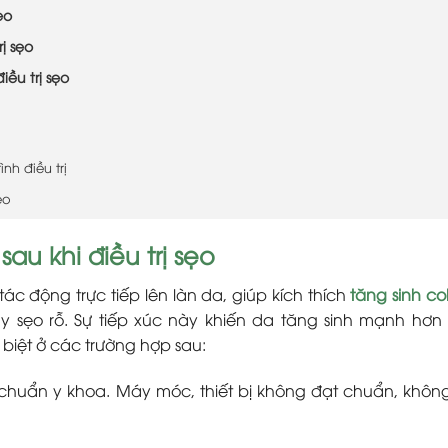
ẹo
ị sẹo
ều trị sẹo
nh điều trị
ẹo
u khi điều trị sẹo
ẽ tác động trực tiếp lên làn da, giúp kích thích
tăng sinh co
ầy sẹo rỗ. Sự tiếp xúc này khiến da tăng sinh mạnh hơn
 biệt ở các trường hợp sau:
t chuẩn y khoa. Máy móc, thiết bị không đạt chuẩn, khô