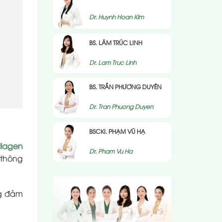
Dr. Huynh Hoan Kim
BS. LÂM TRÚC LINH
Dr. Lam Truc Linh
BS. TRẦN PHƯƠNG DUYÊN
Dr. Tran Phuong Duyen
BSCKI. PHẠM VŨ HẠ
llagen
Dr. Pham Vu Ha
 thông
ng đảm