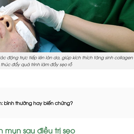
ẽ tác động trực tiếp lên làn da, giúp kích thích tăng sinh collagen
ó thúc đẩy quá trình làm đầy sẹo rỗ
m: bình thường hay biến chứng?
 mụn sau điều trị sẹo