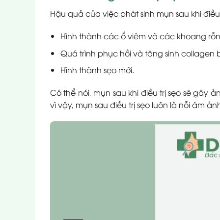
Hậu quả của việc phát sinh mụn sau khi điều 
Hình thành các ổ viêm và các khoang rỗn
Quá trình phục hồi và tăng sinh collagen b
Hình thành sẹo mới.
Có thể nói, mụn sau khi điều trị sẹo sẽ gây
vì vậy, mụn sau điều trị sẹo luôn là nỗi ám ảnh 