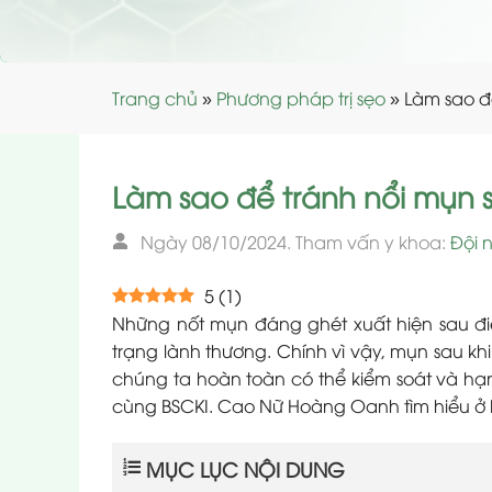
Trang chủ
»
Phương pháp trị sẹo
»
Làm sao để
Làm sao để tránh nổi mụn s
Ngày 08/10/2024. Tham vấn y khoa:
Đội 
5
(
1
)
Những nốt mụn đáng ghét xuất hiện sau điề
trạng lành thương. Chính vì vậy, mụn sau kh
chúng ta hoàn toàn có thể kiểm soát và h
cùng BSCKI. Cao Nữ Hoàng Oanh tìm hiểu ở b
MỤC LỤC NỘI DUNG