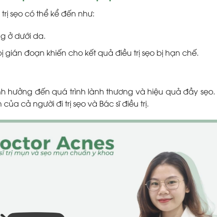
trị sẹo có thể kể đến như:
g ở dưới da.
ị gián đoạn khiến cho kết quả điều trị sẹo bị hạn chế.
 ảnh hưởng đến quá trình lành thương và hiệu quả đầy sẹo.
của cả người đi trị sẹo và Bác sĩ điều trị.