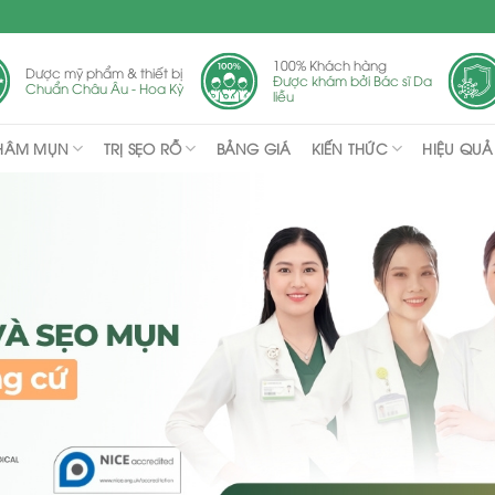
100% Khách hàng
Dược mỹ phẩm & thiết bị
Được khám bởi Bác sĩ Da
Chuẩn Châu Âu - Hoa Kỳ
liễu
THÂM MỤN
TRỊ SẸO RỖ
KIẾN THỨC
BẢNG GIÁ
HIỆU QUẢ 