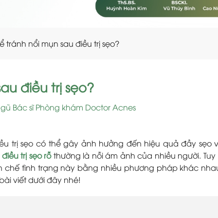
 tránh nổi mụn sau điều trị sẹo?
au điều trị sẹo?
ngũ Bác sĩ Phòng khám Doctor Acnes
u trị sẹo có thể gây ảnh hưởng đến hiệu quả đầy sẹo v
i
điều trị sẹo rỗ
thường là nỗi ám ảnh của nhiều người. Tuy 
ạn chế tình trạng này bằng nhiều phương pháp khác nha
ài viết dưới đây nhé!