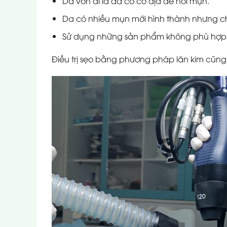
Da vốn dĩ là da có cơ địa dễ nổi mụn.
Da có nhiều mụn mới hình thành nhưng ch
Sử dụng những sản phẩm không phù hợp tro
Điều trị sẹo bằng phương pháp lăn kim cũng