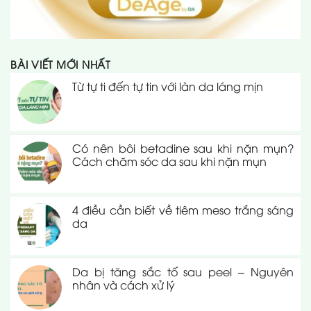
BÀI VIẾT MỚI NHẤT
Từ tự ti đến tự tin với làn da láng mịn
Có nên bôi betadine sau khi nặn mụn?
Cách chăm sóc da sau khi nặn mụn
4 điều cần biết về tiêm meso trắng sáng
da
Da bị tăng sắc tố sau peel – Nguyên
nhân và cách xử lý