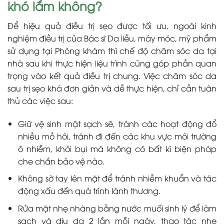
khó lắm không?
Để hiệu quả điều trị sẹo được tối ưu, ngoài kinh
nghiệm điều trị của Bác sĩ Da liễu, máy móc, mỹ phẩm
sử dụng tại Phòng khám thì chế độ chăm sóc da tại
nhà sau khi thực hiện liệu trình cũng góp phần quan
trọng vào kết quả điều trị chung. Việc chăm sóc da
sau trị sẹo khá đơn giản và dễ thực hiện, chỉ cần tuân
thủ các việc sau:
Giữ vệ sinh mặt sạch sẽ, tránh các hoạt động đổ
nhiều mồ hôi, tránh đi đến các khu vực môi trường
ô nhiễm, khói bụi mà không có bất kì biện pháp
che chắn bảo vệ nào.
Không sờ tay lên mặt để tránh nhiễm khuẩn và tác
động xấu đến quá trình lành thương.
Rửa mặt nhẹ nhàng bằng nước muối sinh lý để làm
sạch và dịu da 2 lần mỗi ngày, thao tác nhẹ