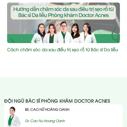
Cách chăm sóc da sau điều trị sẹo rỗ từ Bác sĩ Da liễu
ĐỘI NGŨ BÁC SĨ PHÒNG KHÁM DOCTOR ACNES
BS. CAO NỮ HOÀNG OANH
Dr. Cao Nu Hoang Oanh