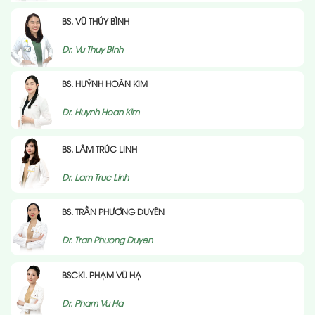
BS. VŨ THÚY BÌNH
Dr. Vu Thuy BInh
BS. HUỲNH HOÀN KIM
Dr. Huynh Hoan Kim
BS. LÂM TRÚC LINH
Dr. Lam Truc Linh
BS. TRẦN PHƯƠNG DUYÊN
Dr. Tran Phuong Duyen
BSCKI. PHẠM VŨ HẠ
Dr. Pham Vu Ha