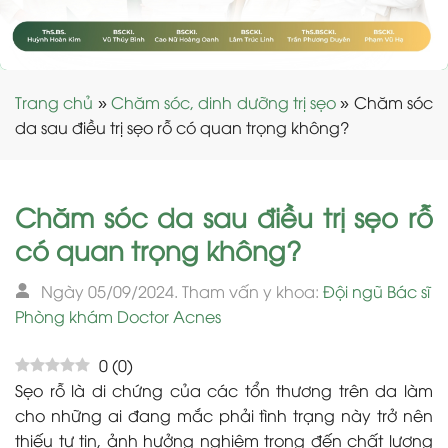
Trang chủ
»
Chăm sóc, dinh dưỡng trị sẹo
»
Chăm sóc
da sau điều trị sẹo rỗ có quan trọng không?
Chăm sóc da sau điều trị sẹo rỗ
có quan trọng không?
Ngày 05/09/2024. Tham vấn y khoa:
Đội ngũ Bác sĩ
Phòng khám Doctor Acnes
0
(
0
)
Sẹo rỗ là di chứng của các tổn thương trên da làm
cho những ai đang mắc phải tình trạng này trở nên
thiếu tự tin, ảnh hưởng nghiêm trọng đến chất lượng