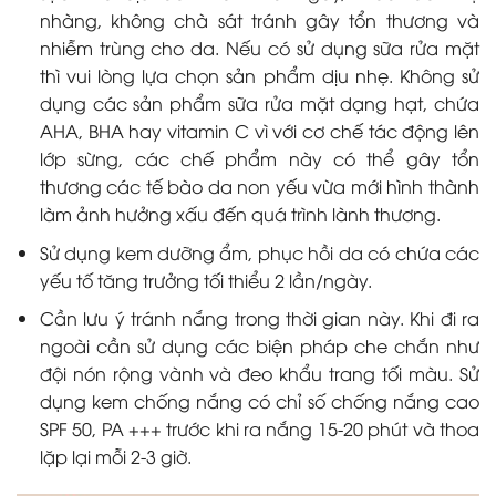
nhàng, không chà sát tránh gây tổn thương và
nhiễm trùng cho da. Nếu có sử dụng sữa rửa mặt
thì vui lòng lựa chọn sản phẩm dịu nhẹ. Không sử
dụng các sản phẩm sữa rửa mặt dạng hạt, chứa
AHA, BHA hay vitamin C vì với cơ chế tác động lên
lớp sừng, các chế phẩm này có thể gây tổn
thương các tế bào da non yếu vừa mới hình thành
làm ảnh hưởng xấu đến quá trình lành thương.
Sử dụng kem dưỡng ẩm, phục hồi da có chứa các
yếu tố tăng trưởng tối thiểu 2 lần/ngày.
Cần lưu ý tránh nắng trong thời gian này. Khi đi ra
ngoài cần sử dụng các biện pháp che chắn như
đội nón rộng vành và đeo khẩu trang tối màu. Sử
dụng kem chống nắng có chỉ số chống nắng cao
SPF 50, PA +++ trước khi ra nắng 15-20 phút và thoa
lặp lại mỗi 2-3 giờ.