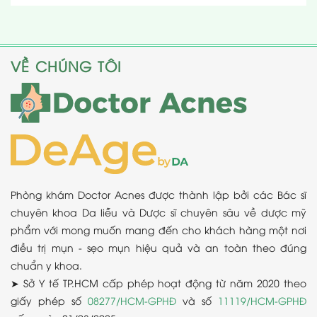
VỀ CHÚNG TÔI
Phòng khám Doctor Acnes được thành lập bởi các Bác sĩ
chuyên khoa Da liễu và Dược sĩ chuyên sâu về dược mỹ
phẩm với mong muốn mang đến cho khách hàng một nơi
điều trị mụn - sẹo mụn hiệu quả và an toàn theo đúng
chuẩn y khoa.
➤ Sở Y tế TP.HCM cấp phép hoạt động từ năm 2020 theo
giấy phép số
08277/HCM-GPHĐ
và số
11119/HCM-GPHĐ