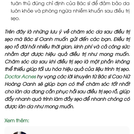
tuân thủ đúng chỉ định của Bác sĩ để đảm bảo da
luôn khỏe và phòng ngừa nhiễm khuẩn sau điều trị
sẹo.
Trên đây là những lưu ý về chăm sóc da sau điều trị
sẹo mà Bác sĩ Oanh muốn gửi đến các bạn. Điều trị
sẹo rỗ đòi hỏi nhiều thời gian, kinh phí và cả công sức
nhằm đạt được hiệu quả điều trị như mong muốn.
Chăm sóc da sau khi điều trị sẹo là một phần không
thể thiếu giúp tối ưu hóa hiệu quả của liệu trình trị sẹo.
Doctor Acnes
hy vọng các lời khuyên từ Bác sĩ Cao Nữ
Hoàng Oanh sẽ giúp bạn có thể chăm sóc tốt nhất
cho làn da đang cần phục hồi sau điều trị sẹo rỗ, giúp
đẩy nhanh quá trình làm đầy sẹo để nhanh chóng có
được làn da như mong muốn.
Xem thêm: