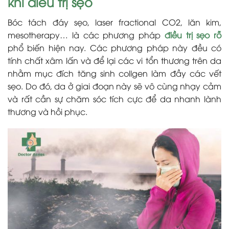
khi điều trị sẹo
Bóc tách đáy sẹo, laser fractional CO2, lăn kim,
mesotherapy… là các phương pháp
điều trị sẹo rỗ
phổ biến hiện nay. Các phương pháp này đều có
tính chất xâm lấn và để lại các vi tổn thương trên da
nhằm mục đích tăng sinh collgen làm đầy các vết
sẹo. Do đó, da ở giai đoạn này sẽ vô cùng nhạy cảm
và rất cần sự chăm sóc tích cực để da nhanh lành
thương và hồi phục.