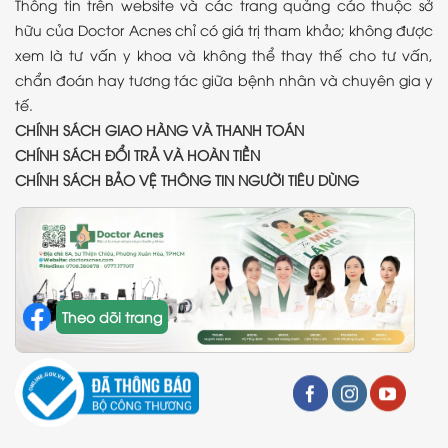
Thông tin trên website và các trang quảng cáo thuộc sở
hữu của Doctor Acnes chỉ có giá trị tham khảo; không được
xem là tư vấn y khoa và không thể thay thế cho tư vấn,
chẩn đoán hay tương tác giữa bệnh nhân và chuyên gia y
tế.
CHÍNH SÁCH GIAO HÀNG VÀ THANH TOÁN
CHÍNH SÁCH ĐỔI TRẢ VÀ HOÀN TIỀN
CHÍNH SÁCH BẢO VỆ THÔNG TIN NGƯỜI TIÊU DÙNG
Theo dõi trang