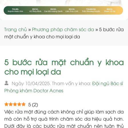
Trang chủ
»
Phương pháp chăm sóc da
»
5 bước rửa
mặt chuẩn y khoa cho mọi loại da
5 bước rửa mặt chuẩn y khoa
cho mọi loại da
Ngày 10/04/2025. Tham vấn y khoa:
Đội ngũ Bác sĩ
Phòng khám Doctor Acnes
5
(
2
)
Việc rửa mặt đúng cách không chỉ giúp làm sạch da
mà còn hỗ trợ quá trình chăm sóc da hiệu quả hơn.
Dưới đây là các bước rửa mặt chuẩn nên tuân thủ