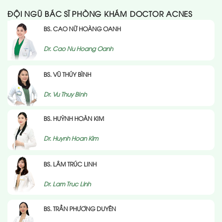
ĐỘI NGŨ BÁC SĨ PHÒNG KHÁM DOCTOR ACNES
BS. CAO NỮ HOÀNG OANH
Dr. Cao Nu Hoang Oanh
BS. VŨ THÚY BÌNH
Dr. Vu Thuy BInh
BS. HUỲNH HOÀN KIM
Dr. Huynh Hoan Kim
BS. LÂM TRÚC LINH
Dr. Lam Truc Linh
BS. TRẦN PHƯƠNG DUYÊN