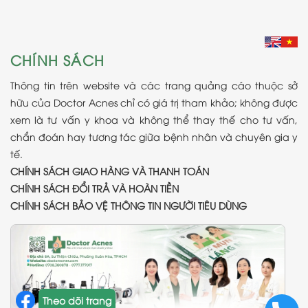
CHÍNH SÁCH
Thông tin trên website và các trang quảng cáo thuộc sở
hữu của Doctor Acnes chỉ có giá trị tham khảo; không được
xem là tư vấn y khoa và không thể thay thế cho tư vấn,
chẩn đoán hay tương tác giữa bệnh nhân và chuyên gia y
tế.
CHÍNH SÁCH GIAO HÀNG VÀ THANH TOÁN
CHÍNH SÁCH ĐỔI TRẢ VÀ HOÀN TIỀN
CHÍNH SÁCH BẢO VỆ THÔNG TIN NGƯỜI TIÊU DÙNG
Theo dõi trang