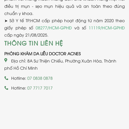
điều trị mụn - sẹo mụn hiệu quả và an toàn theo đúng
chuẩn y khoa.
➤ Sở Y tế TP.HCM cấp phép hoạt động từ năm 2020 theo
giấy phép số
08277/HCM-GPHĐ
và số
11119/HCM-GPHĐ
cấp ngày 21/08/2025.
THÔNG TIN LIÊN HỆ
PHÒNG KHÁM DA LIỄU DOCTOR ACNES
Địa chỉ: 8A Sư Thiện Chiếu, Phường Xuân Hòa, Thành
phố Hồ Chí Minh
Hotline:
07 0838 0878
Hotline:
07 7717 7017