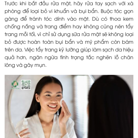
Trước khi bắt đầu rửa mặt, hãy rửa tay sạch với xà
phòng để loại bỏ vi khuẩn và bụi bẩn. Buộc tóc gọn
gàng để tránh tóc dính vào mặt. Dù có thoa kem
chống nắng và trang điểm hay không cũng nên tẩy
trang mỗi tối, vì chỉ sử dụng sữa rửa mặt sẽ không loại
bỏ được hoàn toàn bụi bẩn và mỹ phẩm còn bám
trên da. Việc tẩy trang kỹ lưỡng giúp làm sạch da hiệu
quả hơn, ngăn ngừa tình trạng tắc nghẽn lỗ chân
lông và gây mụn.