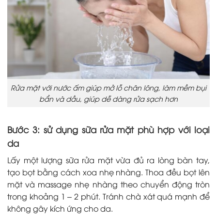
Rửa mặt với nước ấm giúp mở lỗ chân lông, làm mềm bụi
bẩn và dầu, giúp dễ dàng rửa sạch hơn
Bước 3: sử dụng sữa rửa mặt phù hợp với loại
da
Lấy một lượng sữa rửa mặt vừa đủ ra lòng bàn tay,
tạo bọt bằng cách xoa nhẹ nhàng. Thoa đều bọt lên
mặt và massage nhẹ nhàng theo chuyển động tròn
trong khoảng 1 – 2 phút. Tránh chà xát quá mạnh để
không gây kích ứng cho da.