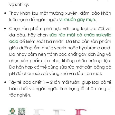
vệ sinh kỹ.
Thay khăn lau mặt thường xuyên: đảm bảo khăn
luôn sạch để ngăn ngừa
vi khuẩn gây mụn
.
Chọn sản phẩm phù hợp với từng loại da: đối với
da dầu, hãy chọn
sữa rửa mặt có chứa salicylic
acid
để kiểm soát bã nhờn. Da khô cần sản phẩm
giàu dưỡng ẩm như glycerin hoặc hyaluronic acid.
Da nhạy cảm nên tránh các chất gây kích ứng và
chọn sản phẩm dịu nhẹ, không chứa hương liệu.
Da hỗn hợp có thể dùng sữa rửa mặt cân bằng độ
pH để chăm sóc cả vùng khô và dầu trên mặt.
Tẩy tế bào chết 1 – 2 lần mỗi tuần: giúp loại bỏ tế
bào chết và ngăn ngừa tình trạng lỗ chân lông bị
tắc nghẽn.