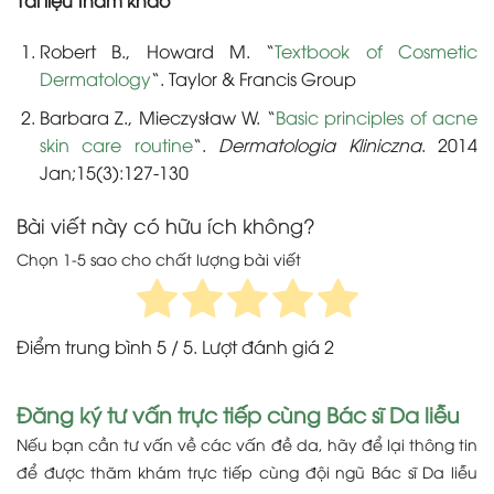
Tài liệu tham khảo
Robert B., Howard M.
“
Textbook of Cosmetic
Dermatology
“
. Taylor & Francis Group
Barbara Z., Mieczysław W.
“
Basic principles of acne
skin care routine
“
.
Dermatologia Kliniczna
. 2014
Jan;15(3):127-130
Bài viết này có hữu ích không?
Chọn 1-5 sao cho chất lượng bài viết
Điểm trung bình
5
/ 5. Lượt đánh giá
2
Đăng ký tư vấn trực tiếp cùng Bác sĩ Da liễu
Nếu bạn cần tư vấn về các vấn đề da, hãy để lại thông tin
để được thăm khám trực tiếp cùng đội ngũ Bác sĩ Da liễu