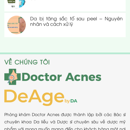
Da bị tăng sắc tố sau peel – Nguyên
nhân và cách xử lý
VỀ CHÚNG TÔI
Phòng khám Doctor Acnes được thành lập bởi các Bác sĩ
chuyên khoa Da liễu và Dược sĩ chuyên sâu về dược mỹ
phẩm với mong muốn mang đến cho khách hàng một nơi