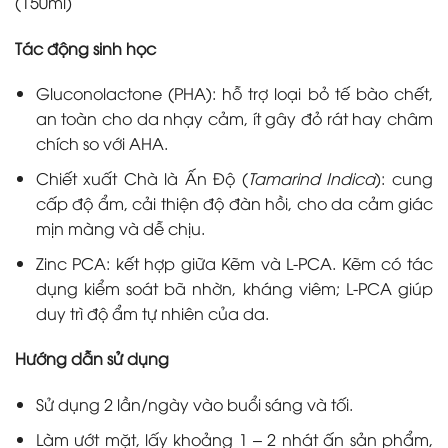
(150ml)
Tác động sinh học
Gluconolactone (PHA): hỗ trợ loại bỏ tế bào chết,
an toàn cho da nhạy cảm, ít gây đỏ rát hay châm
chích so với AHA.
Chiết xuất Chà là Ấn Độ (
Tamarind Indica
): cung
cấp độ ẩm, cải thiện độ đàn hồi, cho da cảm giác
mịn màng và dễ chịu.
Zinc PCA: kết hợp giữa Kẽm và L-PCA. Kẽm có tác
dụng kiểm soát bã nhờn, kháng viêm; L-PCA giúp
duy trì độ ẩm tự nhiên của da.
Hướng dẫn sử dụng
Sử dụng 2 lần/ngày vào buổi sáng và tối.
Làm ướt mặt, lấy khoảng 1 – 2 nhát ấn sản phẩm,