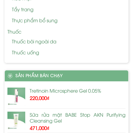
Tẩy trang
Thực phẩm bổ sung
Thuốc
Thuốc bôi ngoài da
Thuốc uống
SẢN PHẨM BÁN CHẠY
Tretinoin Microsphere Gel 0.05%
220,000
₫
Sữa rửa mặt BABE Stop AKN Purifying
Cleansing Gel
471,000
₫