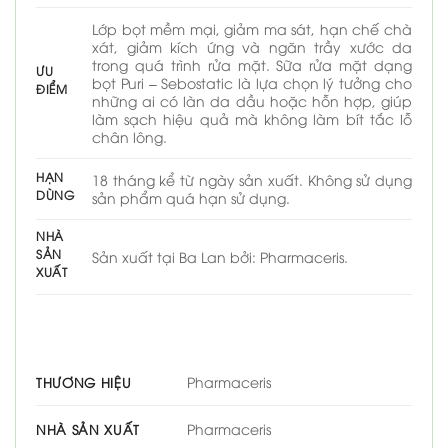
Lớp bọt mềm mại, giảm ma sát, hạn chế chà
xát, giảm kích ứng và ngăn trầy xước da
trong quá trình rửa mặt. Sữa rửa mặt dạng
ƯU
bọt Puri – Sebostatic là lựa chọn lý tưởng cho
ĐIỂM
những ai có làn da dầu hoặc hỗn hợp, giúp
làm sạch hiệu quả mà không làm bít tắc lỗ
chân lông.
HẠN
18 tháng kể từ ngày sản xuất. Không sử dụng
DÙNG
sản phẩm quá hạn sử dụng.
NHÀ
SẢN
Sản xuất tại Ba Lan bởi: Pharmaceris.
XUẤT
Pharmaceris
THƯƠNG HIỆU
Pharmaceris
NHÀ SẢN XUẤT