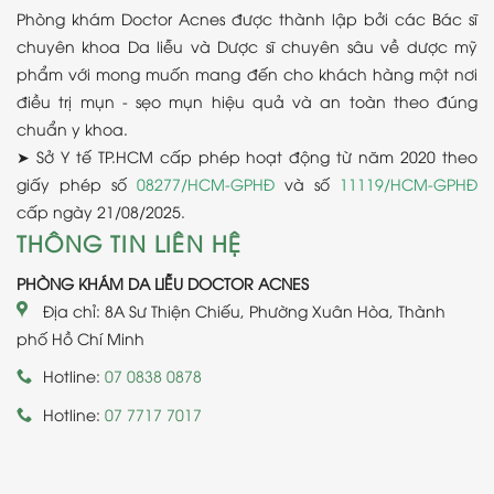
Phòng khám Doctor Acnes được thành lập bởi các Bác sĩ
chuyên khoa Da liễu và Dược sĩ chuyên sâu về dược mỹ
phẩm với mong muốn mang đến cho khách hàng một nơi
điều trị mụn - sẹo mụn hiệu quả và an toàn theo đúng
chuẩn y khoa.
➤ Sở Y tế TP.HCM cấp phép hoạt động từ năm 2020 theo
giấy phép số
08277/HCM-GPHĐ
và số
11119/HCM-GPHĐ
cấp ngày 21/08/2025.
THÔNG TIN LIÊN HỆ
PHÒNG KHÁM DA LIỄU DOCTOR ACNES
Địa chỉ: 8A Sư Thiện Chiếu, Phường Xuân Hòa, Thành
phố Hồ Chí Minh
Hotline:
07 0838 0878
Hotline:
07 7717 7017