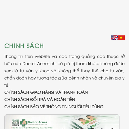
CHÍNH SÁCH
Thông tin trên website và các trang quảng cáo thuộc sở
hữu của Doctor Acnes chỉ có giá trị tham khảo; không được
xem là tư vấn y khoa và không thể thay thế cho tư vấn,
chẩn đoán hay tương tác giữa bệnh nhân và chuyên gia y
tế.
CHÍNH SÁCH GIAO HÀNG VÀ THANH TOÁN
CHÍNH SÁCH ĐỔI TRẢ VÀ HOÀN TIỀN
CHÍNH SÁCH BẢO VỆ THÔNG TIN NGƯỜI TIÊU DÙNG