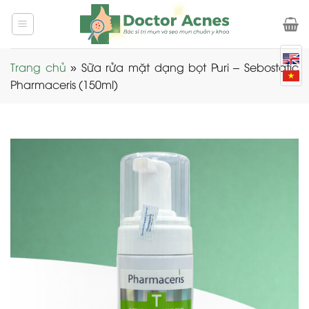
Skip
to
content
Trang chủ
»
Sữa rửa mặt dạng bọt Puri – Sebostatic
Pharmaceris (150ml)