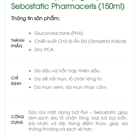
Sebostatic Pharmaceris (150ml)
Thông tin sản phẩm:
Gluconolactone (PHA).
THÀNH
Chiết xuất Chà là Ấn Độ (
Tamarind Indica
).
PHẦN
Zinc PCA.
Da dầu và hỗn hợp thiên dầu.
CHỈ
Da dễ nổi mụn, lỗ chân lông to.
ĐỊNH
Da mụn viêm, da mụn nhạy cảm.
Sữa rửa mặt dạng bọt Puri – Sebostatic giúp
CÔNG
làm sạch sâu lỗ chân lông, loại bỏ bụi bẩn,
DỤNG
bã nhờn và lớp trang điểm thừa, giúp da
thông thoáng và sạch sẽ hơn.