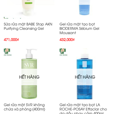
Sữa rửa mặt BABE Stop AKN
Gel rửa mặt tạo bọt
Purifying Cleansing Gel
BIODERMA Sébium Gel
Moussant
471,000
₫
432,000
₫
HẾT HÀNG
HẾT HÀNG
Gel rửa mặt SVR không
Gel rửa mặt tạo bọt LA
chứa xà phòng (400ml)
ROCHE-POSAY Effaclar cho
da dầu nhạy cảm 400ml