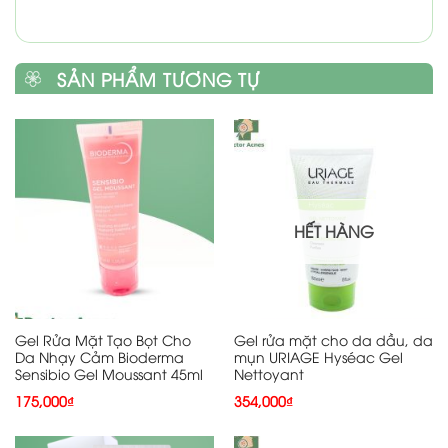
SẢN PHẨM TƯƠNG TỰ
HẾT HÀNG
Gel Rửa Mặt Tạo Bọt Cho
Gel rửa mặt cho da dầu, da
Da Nhạy Cảm Bioderma
mụn URIAGE Hyséac Gel
Sensibio Gel Moussant 45ml
Nettoyant
175,000
₫
354,000
₫