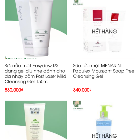
HẾT HÀNG
Sữa rửa mặt Easydew RX
Sữa rửa mặt MENARINI
dạng gel dịu nhẹ dành cho
Papulex Moussant Soap Free
da nhạy cảm Post Laser Mild
Cleansing Gel
Cleansing Gel 150ml
830,000
₫
340,000
₫
HẾT HÀNG