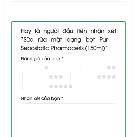
Hãy là người đầu tiên nhận xét
“Sữa rửa mặt dạng bọt Puri –
Sebostatic Pharmaceris (150ml)”
Đánh giá của bạn
*
1 trên 5 sao
2 trên 5 sao
3 trên 5 sao
4 trên 5 sao
5 trên 5 sao
Nhận xét của bạn
*