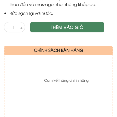
thoa đều và massage nhẹ nhàng khắp da.
Rửa sạch lại với nước.
Sữa rửa mặt dạng bọt Puri - Sebostatic Pharmaceris (150ml) số
THÊM VÀO GIỎ
CHÍNH SÁCH BÁN HÀNG
Cam kết hàng chính hãng