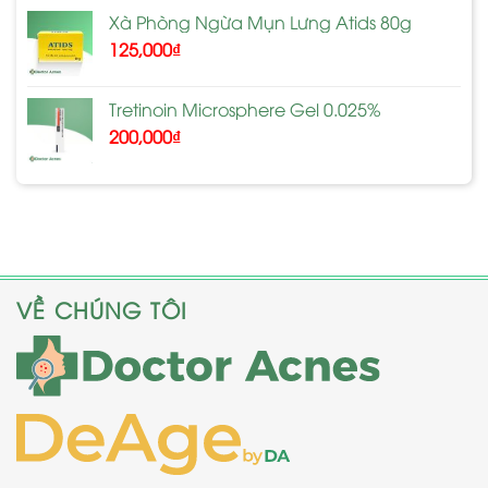
Xà Phòng Ngừa Mụn Lưng Atids 80g
125,000
₫
Tretinoin Microsphere Gel 0.025%
200,000
₫
VỀ CHÚNG TÔI