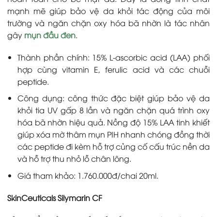
mạnh mẽ giúp bảo vệ da khỏi tác động của môi
trường và ngăn chặn oxy hóa bã nhờn là tác nhân
gây
mụn đầu đen
.
Thành phần chính: 15% L-ascorbic acid (LAA) phối
hợp cùng vitamin E, ferulic acid và các chuỗi
peptide.
Công dụng: công thức đặc biệt giúp bảo vệ da
khỏi tia UV gấp 8 lần và ngăn chặn quá trình oxy
hóa bã nhờn hiệu quả. Nồng độ 15% LAA tinh khiết
giúp xóa mờ thâm mụn PIH nhanh chóng đồng thời
các peptide đi kèm hỗ trợ củng cố cấu trúc nền da
và hỗ trợ thu nhỏ lỗ chân lông.
Giá tham khảo: 1.760.000đ/chai 20ml.
SkinCeuticals Silymarin CF