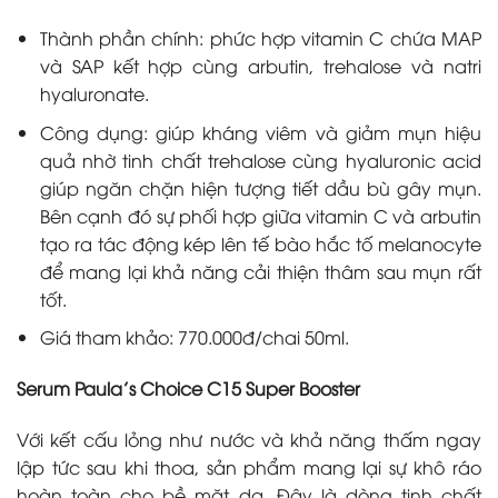
Thành phần chính: phức hợp vitamin C chứa MAP
và SAP kết hợp cùng arbutin, trehalose và natri
hyaluronate.
Công dụng: giúp kháng viêm và giảm mụn hiệu
quả nhờ tinh chất trehalose cùng hyaluronic acid
giúp ngăn chặn hiện tượng tiết dầu bù gây mụn.
Bên cạnh đó sự phối hợp giữa vitamin C và arbutin
tạo ra tác động kép lên tế bào hắc tố melanocyte
để mang lại khả năng cải thiện thâm sau mụn rất
tốt.
Giá tham khảo: 770.000đ/chai 50ml.
Serum Paula’s Choice C15 Super Booster
Với kết cấu lỏng như nước và khả năng thấm ngay
lập tức sau khi thoa, sản phẩm mang lại sự khô ráo
hoàn toàn cho bề mặt da. Đây là dòng tinh chất