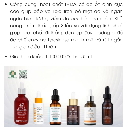
Công dụng: hoạt chất THDA có độ ổn định cực
cao giúp bảo vệ lipid trên bề mặt da và ngăn
ngừa hiện tượng viêm do oxy hóa bã nhờn. Khả
năng thẩm thấu gấp 3 lần so với dạng tinh khiết
giúp hoạt chất đi thẳng đến lớp đáy thượng bì để
ức chế enzyme tyrosinase mạnh mẽ và rút ngắn
thời gian điều trị thâm.
Giá tham khảo: 1.100.000đ/chai 30ml.