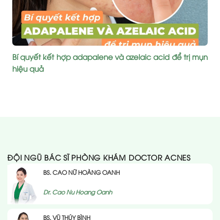
Bí quyết kết hợp adapalene và azelaic acid để trị mụn
hiệu quả
ĐỘI NGŨ BÁC SĨ PHÒNG KHÁM DOCTOR ACNES
BS. CAO NỮ HOÀNG OANH
Dr. Cao Nu Hoang Oanh
BS. VŨ THÚY BÌNH