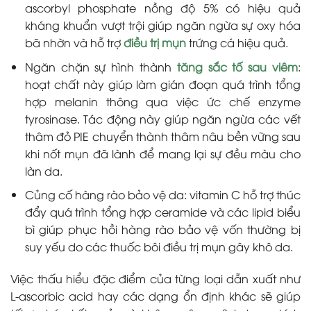
ascorbyl phosphate nồng độ 5% có hiệu quả
kháng khuẩn vượt trội giúp ngăn ngừa sự oxy hóa
bã nhờn và hỗ trợ
điều trị mụn
trứng cá hiệu quả.
Ngăn chặn sự hình thành
tăng sắc tố sau viêm
:
hoạt chất này giúp làm gián đoạn quá trình tổng
hợp melanin thông qua việc ức chế enzyme
tyrosinase. Tác động này giúp ngăn ngừa các vết
thâm đỏ PIE chuyển thành thâm nâu bền vững sau
khi nốt mụn đã lành để mang lại sự đều màu cho
làn da.
Củng cố hàng rào bảo vệ da: vitamin C hỗ trợ thúc
đẩy quá trình tổng hợp ceramide và các lipid biểu
bì giúp phục hồi hàng rào bảo vệ vốn thường bị
suy yếu do các thuốc bôi điều trị mụn gây khô da.
Việc thấu hiểu đặc điểm của từng loại dẫn xuất như
L-ascorbic acid hay các dạng ổn định khác sẽ giúp