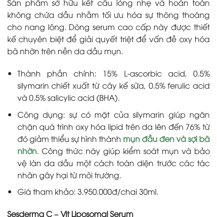
Sản phẩm sở hữu kết cấu lỏng nhẹ và hoàn toàn
không chứa dầu nhằm tối ưu hóa sự thông thoáng
cho nang lông. Dòng serum cao cấp này được thiết
kế chuyên biệt để giải quyết triệt để vấn đề oxy hóa
bã nhờn trên nền da dầu mụn.
Thành phần chính: 15% L-ascorbic acid, 0.5%
silymarin chiết xuất từ cây kế sữa, 0.5% ferulic acid
và 0.5% salicylic acid (BHA).
Công dụng: sự có mặt của silymarin giúp ngăn
chặn quá trình oxy hóa lipid trên da lên đến 76% từ
đó giảm thiểu sự hình thành
mụn đầu đen và sợi bã
nhờn
. Công thức này giúp kiểm soát mụn và bảo
vệ làn da dầu một cách toàn diện trước các tác
nhân gây hại từ môi trường.
Giá tham khảo: 3.950.000đ/chai 30ml.
Sesderma C – Vit Liposomal Serum