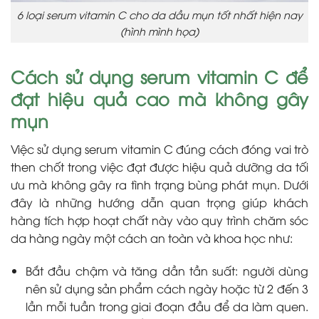
6 loại serum vitamin C cho da dầu mụn tốt nhất hiện nay
(hình mình họa)
Cách sử dụng serum vitamin C để
đạt hiệu quả cao mà không gây
mụn
Việc sử dụng serum vitamin C đúng cách đóng vai trò
then chốt trong việc đạt được hiệu quả dưỡng da tối
ưu mà không gây ra tình trạng bùng phát mụn. Dưới
đây là những hướng dẫn quan trọng giúp khách
hàng tích hợp hoạt chất này vào quy trình chăm sóc
da hàng ngày một cách an toàn và khoa học như:
Bắt đầu chậm và tăng dần tần suất: người dùng
nên sử dụng sản phẩm cách ngày hoặc từ 2 đến 3
lần mỗi tuần trong giai đoạn đầu để da làm quen.