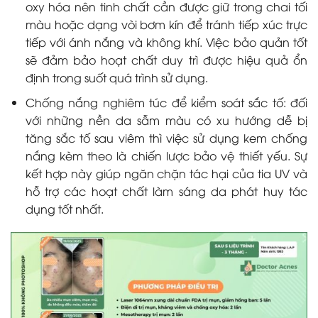
oxy hóa nên tinh chất cần được giữ trong chai tối
màu hoặc dạng vòi bơm kín để tránh tiếp xúc trực
tiếp với ánh nắng và không khí. Việc bảo quản tốt
sẽ đảm bảo hoạt chất duy trì được hiệu quả ổn
định trong suốt quá trình sử dụng.
Chống nắng nghiêm túc để kiểm soát sắc tố: đối
với những nền da sẫm màu có xu hướng dễ bị
tăng sắc tố sau viêm thì việc sử dụng kem chống
nắng kèm theo là chiến lược bảo vệ thiết yếu. Sự
kết hợp này giúp ngăn chặn tác hại của tia
UV
và
hỗ trợ các hoạt chất làm sáng da phát huy tác
dụng tốt nhất.