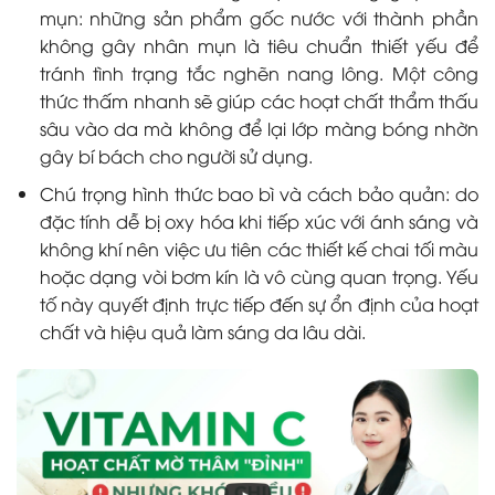
mụn: những sản phẩm gốc nước với thành phần
không gây nhân mụn là tiêu chuẩn thiết yếu để
tránh tình trạng tắc nghẽn nang lông. Một công
thức thấm nhanh sẽ giúp các hoạt chất thẩm thấu
sâu vào da mà không để lại lớp màng bóng nhờn
gây bí bách cho người sử dụng.
Chú trọng hình thức bao bì và cách bảo quản: do
đặc tính dễ bị oxy hóa khi tiếp xúc với ánh sáng và
không khí nên việc ưu tiên các thiết kế chai tối màu
hoặc dạng vòi bơm kín là vô cùng quan trọng. Yếu
tố này quyết định trực tiếp đến sự ổn định của hoạt
chất và hiệu quả làm sáng da lâu dài.