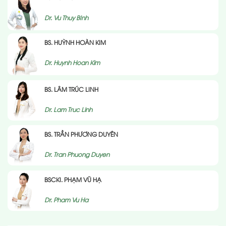
Dr. Vu Thuy BInh
BS. HUỲNH HOÀN KIM
Dr. Huynh Hoan Kim
BS. LÂM TRÚC LINH
Dr. Lam Truc Linh
BS. TRẦN PHƯƠNG DUYÊN
Dr. Tran Phuong Duyen
BSCKI. PHẠM VŨ HẠ
Dr. Pham Vu Ha