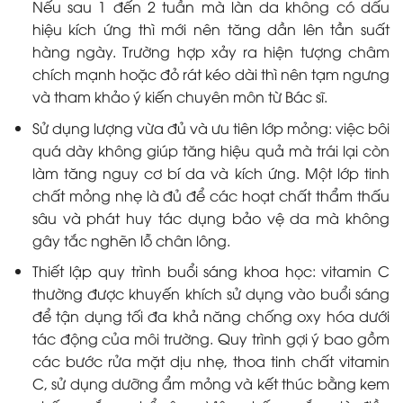
Nếu sau 1 đến 2 tuần mà làn da không có dấu
hiệu kích ứng thì mới nên tăng dần lên tần suất
hàng ngày. Trường hợp xảy ra hiện tượng châm
chích mạnh hoặc đỏ rát kéo dài thì nên tạm ngưng
và tham khảo ý kiến chuyên môn từ Bác sĩ.
Sử dụng lượng vừa đủ và ưu tiên lớp mỏng: việc bôi
quá dày không giúp tăng hiệu quả mà trái lại còn
làm tăng nguy cơ bí da và kích ứng. Một lớp tinh
chất mỏng nhẹ là đủ để các hoạt chất thẩm thấu
sâu và phát huy tác dụng bảo vệ da mà không
gây tắc nghẽn lỗ chân lông.
Thiết lập quy trình buổi sáng khoa học: vitamin C
thường được khuyến khích sử dụng vào buổi sáng
để tận dụng tối đa khả năng chống oxy hóa dưới
tác động của môi trường. Quy trình gợi ý bao gồm
các bước rửa mặt dịu nhẹ, thoa tinh chất vitamin
C, sử dụng dưỡng ẩm mỏng và kết thúc bằng kem