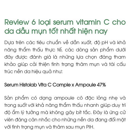
Review 6 loại serum vitamin C cho
da dầu mụn tốt nhất hiện nay
Dựa trên các tiêu chuẩn về dẫn xuất, độ pH và khả
năng thẩm thấu thực tế, các dòng sản phẩm dưới
đây được đánh giá là những lựa chọn đáng tham
khảo giúp cải thiện tình trạng thâm mụn và tái cấu
trúc nền da hiệu quả như:
Serum Histolab Vita C Comple x Ampoule 47%
Sản phẩm có dạng ampoule cô đặc lỏng nhẹ và
trong suốt với khả năng thẩm thấu nhanh giúp duy trì
độ ẩm lý tưởng mà không gây bít tắc. Đây là ứng cử
viên đáng cân nhắc cho những nền da đang đối mặt
với tình trạng mụn và thâm sau mụn PIH.