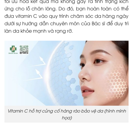
tối ưu hóa kết quả mà không gây ra tình trạng kích
ứng cho lỗ chân lông. Do đó, bạn hoàn toàn có thể
đưa vitamin C vào quy trình chăm sóc da hàng ngày
dưới sự hướng dẫn chuyên môn của Bác sĩ để duy trì
làn da khỏe mạnh và rạng rỡ.
Vitamin C hỗ trợ c
ủng cố hàng rào bảo vệ da (hình mình
họa)