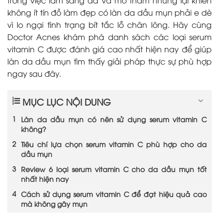
không ít tín đồ làm đẹp có làn da dầu mụn phải e dè
vì lo ngại tình trạng bít tắc lỗ chân lông. Hãy cùng
Doctor Acnes khám phá danh sách các loại serum
vitamin C được đánh giá cao nhất hiện nay để giúp
làn da dầu mụn tìm thấy giải pháp thực sự phù hợp
ngay sau đây.
MỤC LỤC NỘI DUNG
Làn da dầu mụn có nên sử dụng serum vitamin C
không?
Tiêu chí lựa chọn serum vitamin C phù hợp cho da
dầu mụn
Review 6 loại serum vitamin C cho da dầu mụn tốt
nhất hiện nay
Cách sử dụng serum vitamin C để đạt hiệu quả cao
mà không gây mụn