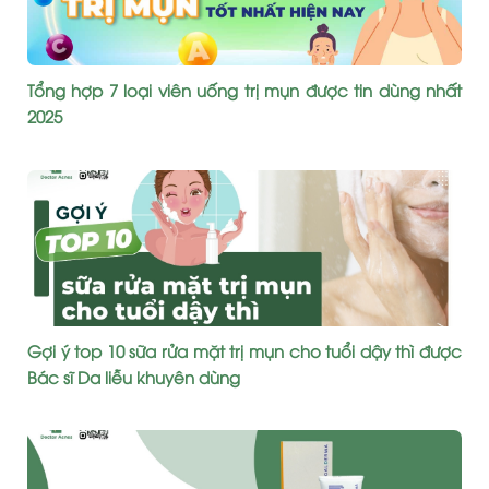
Tổng hợp 7 loại viên uống trị mụn được tin dùng nhất
2025
Gợi ý top 10 sữa rửa mặt trị mụn cho tuổi dậy thì được
Bác sĩ Da liễu khuyên dùng