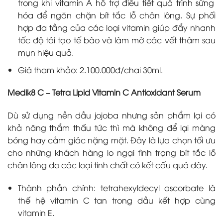
trong khi vitamin A hỗ trợ điều tiết quá trình sừng
hóa để ngăn chặn bít tắc lỗ chân lông. Sự phối
hợp đa tầng của các loại vitamin giúp đẩy nhanh
tốc độ tái tạo tế bào và làm mờ các vết thâm sau
mụn hiệu quả.
Giá tham khảo: 2.100.000đ/chai 30ml.
Medik8 C – Tetra Lipid Vitamin C Antioxidant Serum
Dù sử dụng nền dầu jojoba nhưng sản phẩm lại có
khả năng thẩm thấu tức thì mà không để lại màng
bóng hay cảm giác nặng mặt. Đây là lựa chọn tối ưu
cho những khách hàng lo ngại tình trạng bít tắc lỗ
chân lông do các loại tinh chất có kết cấu quá dày.
Thành phần chính: tetrahexyldecyl ascorbate là
thế hệ vitamin C tan trong dầu kết hợp cùng
vitamin E.