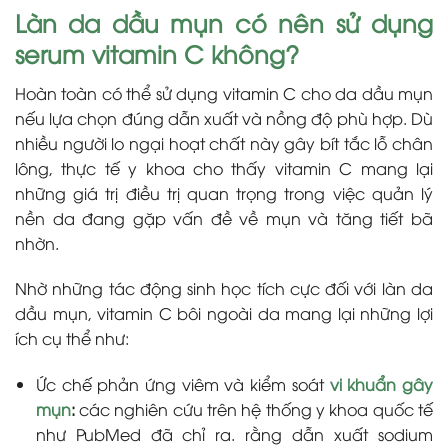
Làn da dầu mụn có nên sử dụng
serum vitamin C không?
Hoàn toàn có thể sử dụng vitamin C cho da dầu mụn
nếu lựa chọn đúng dẫn xuất và nồng độ phù hợp. Dù
nhiều người lo ngại hoạt chất này gây bít tắc lỗ chân
lông, thực tế y khoa cho thấy vitamin C mang lại
những giá trị điều trị quan trọng trong việc quản lý
nền da đang gặp vấn đề về mụn và tăng tiết bã
nhờn.
Nhờ những tác động sinh học tích cực đối với làn da
dầu mụn, vitamin C bôi ngoài da mang lại những lợi
ích cụ thể như:
Ức chế phản ứng viêm và kiểm soát
vi khuẩn gây
mụn
:
các nghiên cứu trên hệ thống y khoa quốc tế
như PubMed đã chỉ ra. rằng dẫn xuất sodium