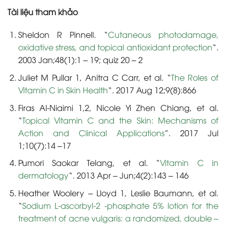
Tài liệu tham khảo
Sheldon R Pinnell. “
Cutaneous photodamage,
oxidative stress, and topical antioxidant protection
“.
2003 Jan;48(1):1 – 19; quiz 20 – 2
Juliet M Pullar 1, Anitra C Carr, et al. “
The Roles of
Vitamin C in Skin Health
“. 2017 Aug 12;9(8):866
Firas Al-Niaimi 1,2, Nicole Yi Zhen Chiang, et al.
“
Topical Vitamin C and the Skin: Mechanisms of
Action and Clinical Applications
”. 2017 Jul
1;10(7):14 –17
Pumori Saokar Telang, et al. “
Vitamin C in
dermatology
“. 2013 Apr – Jun;4(2):143 – 146
Heather Woolery – Lloyd 1, Leslie Baumann, et al.
“
Sodium L-ascorbyl-2 -phosphate 5% lotion for the
treatment of acne vulgaris: a randomized, double –