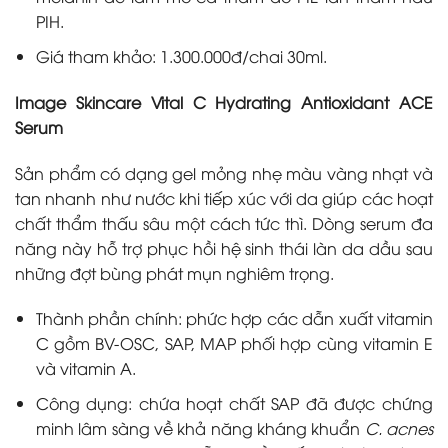
PIH.
Giá tham khảo: 1.300.000đ/chai 30ml.
Image Skincare Vital C Hydrating Antioxidant ACE
Serum
Sản phẩm có dạng gel mỏng nhẹ màu vàng nhạt và
tan nhanh như nước khi tiếp xúc với da giúp các hoạt
chất thẩm thấu sâu một cách tức thì. Dòng serum đa
năng này hỗ trợ phục hồi hệ sinh thái làn da dầu sau
những đợt bùng phát mụn nghiêm trọng.
Thành phần chính: phức hợp các dẫn xuất vitamin
C gồm BV-OSC, SAP, MAP phối hợp cùng vitamin E
và vitamin A.
Công dụng: chứa hoạt chất SAP đã được chứng
minh lâm sàng về khả năng kháng khuẩn
C. acnes