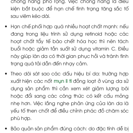
chống nắng phổ rộng. Việc chống nắng là điều
kiện bắt buộc để hạn chế tình trạng tăng sắc tố
sau viêm kéo dài.
Hạn chế phối hợp quá nhiều hoạt chất mạnh: nếu
đang trong liệu trình sử dụng retinoid hoặc các
hoạt chất tẩy tế bào chết hóa học thì nên tách
buổi hoặc giảm tần suất sử dụng vitamin C. Điều
này giúp làn da có thời gian phục hồi và tránh tình
trạng quá tải dẫn đến nhạy cảm.
Theo dõi sát sao các dấu hiệu bí da: trường hợp
xuất hiện các nốt
mụn li ti
đồng loạt ở vùng da sử
dụng sản phẩm thì cần xem xét giảm lượng bôi
hoặc đổi sang các công thức có kết cấu mỏng
nhẹ hơn. Việc lắng nghe phản ứng của làn da là
yếu tố then chốt để điều chỉnh phác đồ chăm sóc
phù hợp.
Bảo quản sản phẩm đúng cách: do đặc tính dễ bị