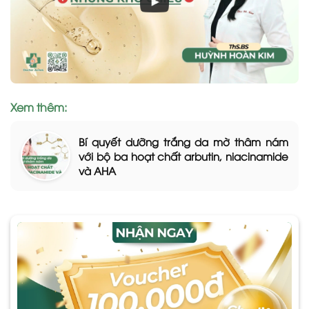
Xem thêm:
Bí quyết dưỡng trắng da mờ thâm nám
với bộ ba hoạt chất arbutin, niacinamide
và AHA