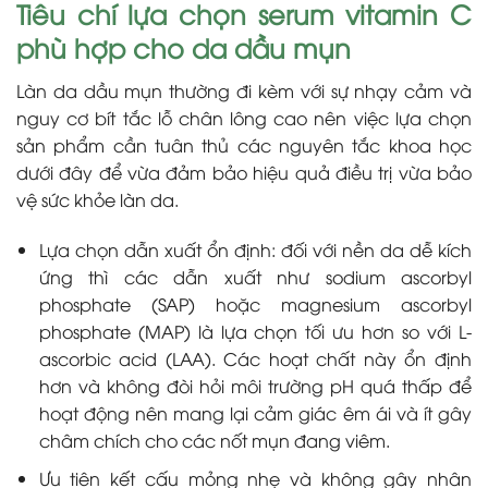
Tiêu chí lựa chọn serum vitamin C
phù hợp cho da dầu mụn
Làn da dầu mụn thường đi kèm với sự nhạy cảm và
nguy cơ bít tắc lỗ chân lông cao nên việc lựa chọn
sản phẩm cần tuân thủ các nguyên tắc khoa học
dưới đây để vừa đảm bảo hiệu quả điều trị vừa bảo
vệ sức khỏe làn da.
Lựa chọn dẫn xuất ổn định: đối với nền da dễ kích
ứng thì các dẫn xuất như sodium ascorbyl
phosphate (SAP) hoặc magnesium ascorbyl
phosphate (MAP) là lựa chọn tối ưu hơn so với L-
ascorbic acid (LAA). Các hoạt chất này ổn định
hơn và không đòi hỏi môi trường pH quá thấp để
hoạt động nên mang lại cảm giác êm ái và ít gây
châm chích cho các nốt mụn đang viêm.
Ưu tiên kết cấu mỏng nhẹ và không gây nhân