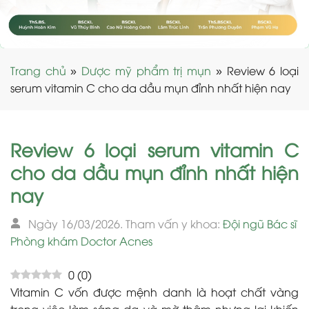
Trang chủ
»
Dược mỹ phẩm trị mụn
»
Review 6 loại
serum vitamin C cho da dầu mụn đỉnh nhất hiện nay
Review 6 loại serum vitamin C
cho da dầu mụn đỉnh nhất hiện
nay
Ngày 16/03/2026. Tham vấn y khoa:
Đội ngũ Bác sĩ
Phòng khám Doctor Acnes
0
(
0
)
Vitamin C vốn được mệnh danh là hoạt chất vàng
trong việc làm sáng da và mờ thâm nhưng lại khiến