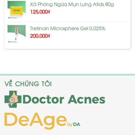
Xà Phòng Ngừa Mụn Lưng Atids 80g
125,000
₫
Tretinoin Microsphere Gel 0.025%
200,000
₫
VỀ CHÚNG TÔI