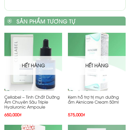
SẢN PHẨM TƯƠNG TỰ
HẾT HÀNG
HẾT HÀNG
Cellabel – Tinh Chất Dưỡng
Kem hỗ trợ trị mụn dưỡng
Ẩm Chuyên Sâu Triple
ẩm Aknicare Cream 50ml
Hyaluronic Ampoule
650,000
₫
575,000
₫