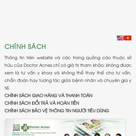
CHÍNH SÁCH
Thông tin trên website và các trang quảng cáo thuộc sở
hữu của Doctor Acnes chỉ có giá trị tham khảo; không được
xem là tư vấn y khoa và không thể thay thế cho tư vấn,
chẩn đoán hay tương tác giữa bệnh nhân và chuyên gia y
tế.
CHÍNH SÁCH GIAO HÀNG VÀ THANH TOÁN
CHÍNH SÁCH ĐỔI TRẢ VÀ HOÀN TIỀN
CHÍNH SÁCH BẢO VỆ THÔNG TIN NGƯỜI TIÊU DÙNG