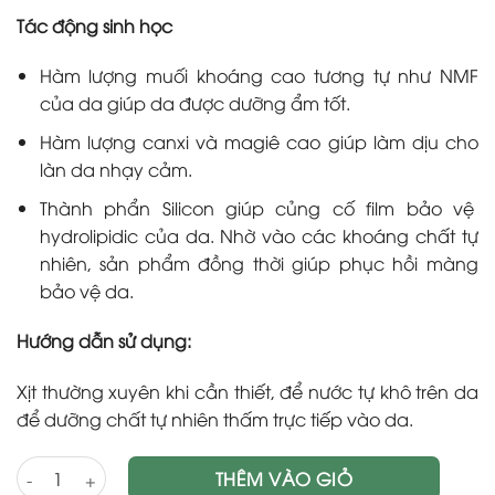
Tác động sinh học
Hàm lượng muối khoáng cao tương tự như NMF
của da giúp da được dưỡng ẩm tốt.
Hàm lượng canxi và magiê cao giúp làm dịu cho
làn da nhạy cảm.
Thành phẩn Silicon giúp củng cố film bảo vệ
hydrolipidic của da. Nhờ vào các khoáng chất tự
nhiên, sản phẩm đồng thời giúp phục hồi màng
bảo vệ da.
Hướng dẫn sử dụng:
Xịt thường xuyên khi cần thiết, để nước tự khô trên da
để dưỡng chất tự nhiên thấm trực tiếp vào da.
Nước Khoáng Chăm Sóc Da Uriage Thermal Water 150ml số lư
THÊM VÀO GIỎ