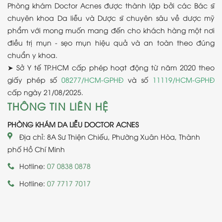
Phòng khám Doctor Acnes được thành lập bởi các Bác sĩ
chuyên khoa Da liễu và Dược sĩ chuyên sâu về dược mỹ
phẩm với mong muốn mang đến cho khách hàng một nơi
điều trị mụn - sẹo mụn hiệu quả và an toàn theo đúng
chuẩn y khoa.
➤ Sở Y tế TP.HCM cấp phép hoạt động từ năm 2020 theo
giấy phép số
08277/HCM-GPHĐ
và số
11119/HCM-GPHĐ
cấp ngày 21/08/2025.
THÔNG TIN LIÊN HỆ
PHÒNG KHÁM DA LIỄU DOCTOR ACNES
Địa chỉ: 8A Sư Thiện Chiếu, Phường Xuân Hòa, Thành
phố Hồ Chí Minh
Hotline:
07 0838 0878
Hotline:
07 7717 7017