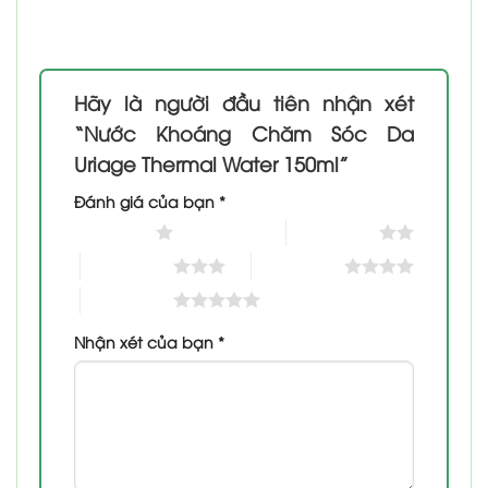
Hãy là người đầu tiên nhận xét
“Nước Khoáng Chăm Sóc Da
Uriage Thermal Water 150ml”
Đánh giá của bạn
*
1 trên 5 sao
2 trên 5 sao
3 trên 5 sao
4 trên 5 sao
5 trên 5 sao
Nhận xét của bạn
*