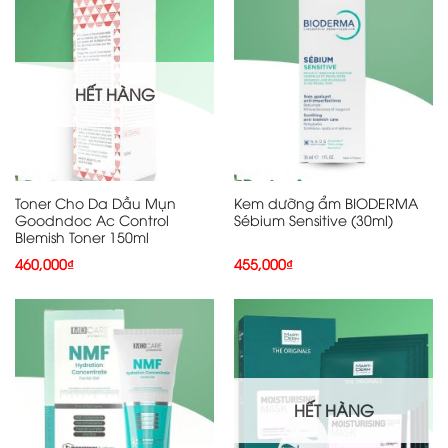
HẾT HÀNG
Toner Cho Da Dầu Mụn
Kem dưỡng ẩm BIODERMA
Goodndoc Ac Control
Sébium Sensitive (30ml)
Blemish Toner 150ml
460,000
₫
455,000
₫
HẾT HÀNG