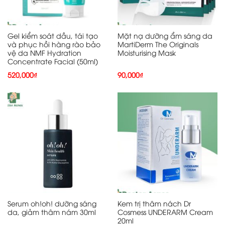
Gel kiểm soát dầu, tái tạo
Mặt nạ dưỡng ẩm sáng da
và phục hồi hàng rào bảo
MartiDerm The Originals
vệ da NMF Hydration
Moisturising Mask
Concentrate Facial (50ml)
520,000
₫
90,000
₫
Serum oh!oh! dưỡng sáng
Kem trị thâm nách Dr
da, giảm thâm nám 30ml
Cosmess UNDERARM Cream
20ml