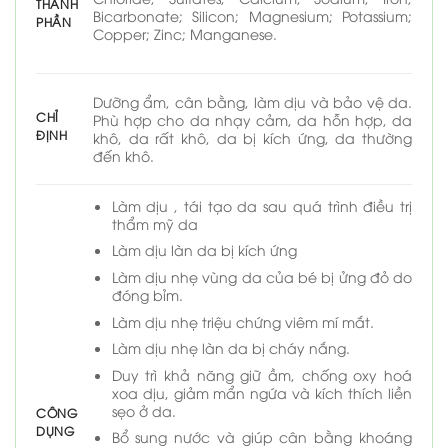
THÀNH
Bicarbonate; Silicon; Magnesium; Potassium;
PHẦN
Copper; Zinc; Manganese.
Dưỡng ẩm, cân bằng, làm dịu và bảo vệ da.
CHỈ
Phù hợp cho da nhạy cảm, da hỗn hợp, da
ĐỊNH
khô, da rất khô, da bị kích ứng, da thường
đến khô.
Làm dịu , tái tạo da sau quá trình điều trị
thẩm mỹ da
Làm dịu làn da bị kích ứng
Làm dịu nhẹ vùng da của bé bị ửng đỏ do
đóng bỉm.
Làm dịu nhẹ triệu chứng viêm mí mắt.
Làm dịu nhẹ làn da bị cháy nắng.
Duy trì khả năng giữ ầm, chống oxy hoá
xoa dịu, giảm mẩn ngứa và kích thích liền
sẹo ở da.
CÔNG
DỤNG
Bổ sung nước và giúp cân bằng khoáng