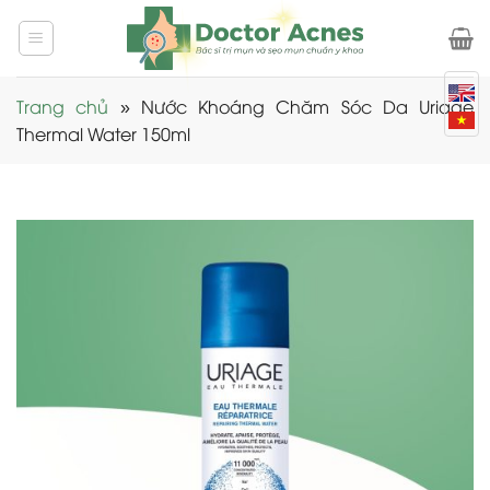
Skip
to
content
Trang chủ
»
Nước Khoáng Chăm Sóc Da Uriage
Thermal Water 150ml