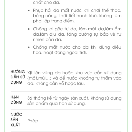
chất cho da.
Phục hồi da mất nước khi chơi thể thao,
bỏng nắng, thời tiết hanh khô, không làm
phai lớp trang điểm.
Chống lại gốc tự do, làm mát da,làm ẩm
da,làm dịu da, tăng cường sự bảo vệ tự
nhiên của da.
Chống mất nước cho da khi dùng điều
hòa, hoạt động ngoài trời.
HƯỚNG
Xịt lên vùng da hoặc khu vực cần sử dụng
DẪN SỬ
(mắt,mũi…) và để nước khoáng tự thấm vào
DỤNG
da, không cần vỗ hoặc lau.
HẠN
36 tháng kể từ ngày sản xuất. Không sử dụng
DÙNG
sản phẩm quá hạn sử dụng.
NƯỚC
SẢN
Pháp
XUẤT