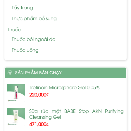
Tẩy trang
Thực phẩm bổ sung
Thuốc
Thuốc bôi ngoài da
Thuốc uống
SẢN PHẨM BÁN CHẠY
Tretinoin Microsphere Gel 0.05%
220,000
₫
Sữa rửa mặt BABE Stop AKN Purifying
Cleansing Gel
471,000
₫