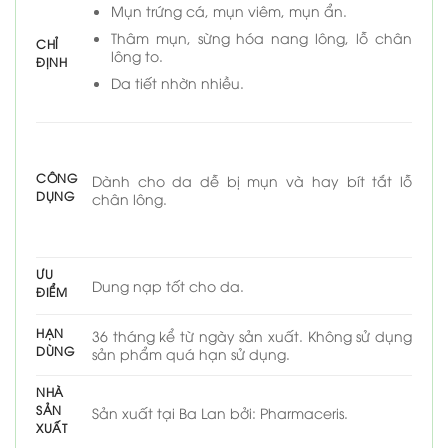
Mụn trứng cá, mụn viêm, mụn ẩn.
Thâm mụn, sừng hóa nang lông, lỗ chân
CHỈ
lông to.
ĐỊNH
Da tiết nhờn nhiều.
CÔNG
Dành cho da dễ bị mụn và hay bít tắt lỗ
DỤNG
chân lông.
ƯU
Dung nạp tốt cho da.
ĐIỂM
HẠN
36 tháng kể từ ngày sản xuất. Không sử dụng
DÙNG
sản phẩm quá hạn sử dụng.
NHÀ
SẢN
Sản xuất tại Ba Lan bởi: Pharmaceris.
XUẤT