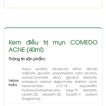
Kem điều trị mụn COMEDO
ACNE (40ml)
Thông tin sản phẩm:
Aqua (water), dicaprylyl ether, dibutyl
adipate, glycerin, propanediol, cetyl alcohol,
polyacrylamide, silica, glyceryl stearate,
THÀNH
potassium azeloyl diglycinate, shikimic acid,
PHẦN
niacinamide, c13-14 isoparaffin,
hydroxyacetophenone, peg-75 stearate,
ceteth-20, steareth-20, laureth-7, parfum
(fragrance).