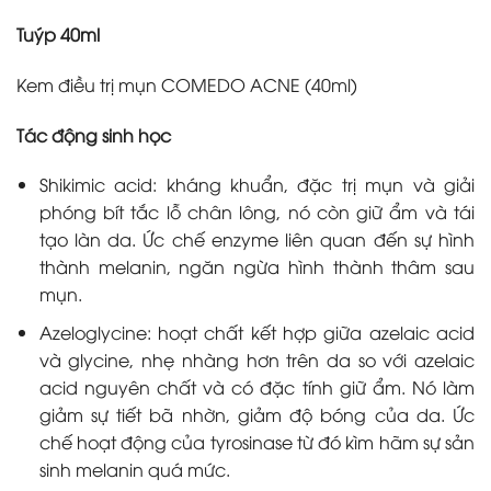
Tuýp 40ml
Kem điều trị mụn COMEDO ACNE (40ml)
Tác động sinh học
Shikimic acid: kháng khuẩn, đặc trị mụn và giải
phóng bít tắc lỗ chân lông, nó còn giữ ẩm và tái
tạo làn da. Ức chế enzyme liên quan đến sự hình
thành melanin, ngăn ngừa hình thành thâm sau
mụn.
Azeloglycine: hoạt chất kết hợp giữa azelaic acid
và glycine, nhẹ nhàng hơn trên da so với azelaic
acid nguyên chất và có đặc tính giữ ẩm. Nó làm
giảm sự tiết bã nhờn, giảm độ bóng của da. Ức
chế hoạt động của tyrosinase từ đó kìm hãm sự sản
sinh melanin quá mức.