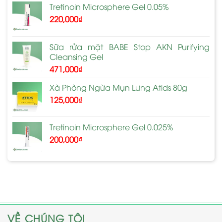
Tretinoin Microsphere Gel 0.05%
220,000
₫
Sữa rửa mặt BABE Stop AKN Purifying
Cleansing Gel
471,000
₫
Xà Phòng Ngừa Mụn Lưng Atids 80g
125,000
₫
Tretinoin Microsphere Gel 0.025%
200,000
₫
VỀ CHÚNG TÔI