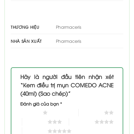
Pharmaceris
THƯƠNG HIỆU
Pharmaceris
NHÀ SẢN XUẤT
Hãy là người đầu tiên nhận xét
“Kem điều trị mụn COMEDO ACNE
(40ml) (Sao chép)”
Đánh giá của bạn
*
1 trên 5 sao
2 trên 5 sao
3 trên 5 sao
4 trên 5 sao
5 trên 5 sao