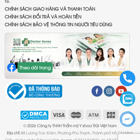
tế.
CHÍNH SÁCH GIAO HÀNG VÀ THANH TOÁN
CHÍNH SÁCH ĐỔI TRẢ VÀ HOÀN TIỀN
CHÍNH SÁCH BẢO VỆ THÔNG TIN NGƯỜI TIÊU DÙNG
Theo dõi trang
©
2026 Công ty TNHH Thẩm mỹ Y khoa TIGI Việt Nam
Địa chỉ:
88 Lương Trúc Đàm, Phường Phú Thạnh, Thành phố Hồ Chí Minh
Giấy chứng nhận Đăng ký Kinh doanh số 0316324931 do Sở Kế hoạch và