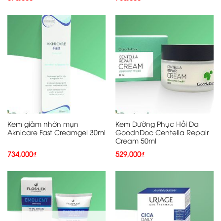
Kem giảm nhờn mụn
Kem Dưỡng Phục Hồi Da
Aknicare Fast Creamgel 30ml
GoodnDoc Centella Repair
Cream 50ml
734,000
₫
529,000
₫