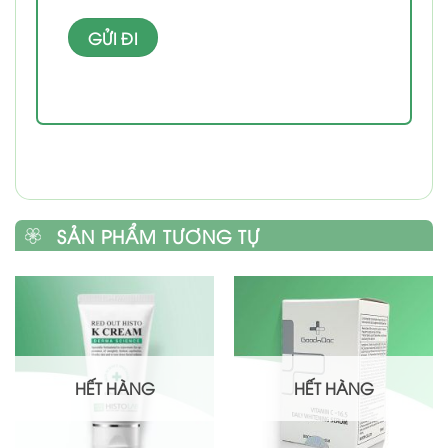
SẢN PHẨM TƯƠNG TỰ
HẾT HÀNG
HẾT HÀNG