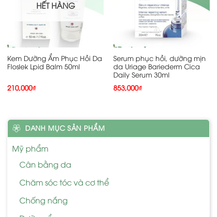
HẾT HÀNG
Kem Dưỡng Ẩm Phục Hồi Da
Serum phục hồi, dưỡng mịn
Floslek Lpid Balm 50ml
da Uriage Bariederm Cica
Daily Serum 30ml
210,000
₫
853,000
₫
DANH MỤC SẢN PHẨM
Mỹ phẩm
Cân bằng da
Chăm sóc tóc và cơ thể
Chống nắng