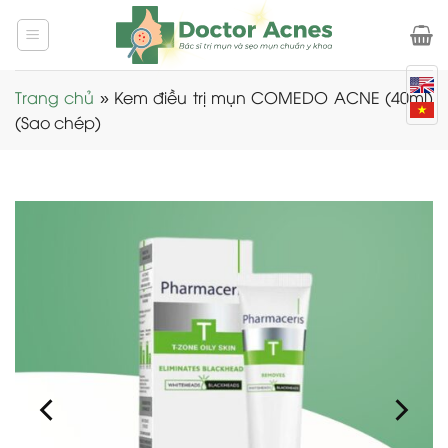
Skip
to
content
Trang chủ
»
Kem điều trị mụn COMEDO ACNE (40ml)
(Sao chép)