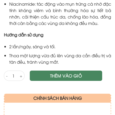
Niacinamide: tác động vào mụn trứng cá nhờ đặc
tính kháng viêm và bình thường hóa sự tiết bã
nhờn, cải thiện cấu trúc da, chống lão hóa, đồng
thời cân bằng các vùng da không đều màu.
Hướng dẫn sử dụng
2 lần/ngày, sáng và tối.
Thoa một lượng vừa đủ lên vùng da cần điều trị và
tán đều, tránh vùng mắt.
Kem điều trị mụn COMEDO ACNE (40ml) (Sao chép) số lượng
THÊM VÀO GIỎ
CHÍNH SÁCH BÁN HÀNG