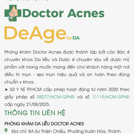
Phòng khám Doctor Acnes được thành lập bởi các Bác sĩ
chuyên khoa Da liễu và Dược sĩ chuyên sâu về dược mỹ
phẩm với mong muốn mang đến cho khách hàng một nơi
điều trị mụn - sẹo mụn hiệu quả và an toàn theo đúng
chuẩn y khoa.
➤ Sở Y tế TP.HCM cấp phép hoạt động từ năm 2020 theo
giấy phép số
08277/HCM-GPHĐ
và số
11119/HCM-GPHĐ
cấp ngày 21/08/2025.
THÔNG TIN LIÊN HỆ
PHÒNG KHÁM DA LIỄU DOCTOR ACNES
Địa chỉ: 8A Sư Thiện Chiếu, Phường Xuân Hòa, Thành