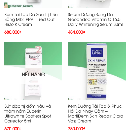
Kem Tái Tạo Da Sau Trị Liệu
Serum Dưỡng Sáng Da
Bằng MTS, PRP – Red Out
Goodndoc Vitamin C 16.5
Histo K Cream
Daily Whitening Serum 30ml
680,000
₫
484,000
₫
HẾT HÀNG
Bút đặc trị đốm nâu và
Kem Dưỡng Tái Tạo & Phục
thâm nám Eucerin
Hồi Da Nhạy Cảm –
Ultrawhite Spotless Spot
MartiDerm Skin Repair Cicra
Corrector 5ml
Vass Cream
670,000
₫
780,000
₫