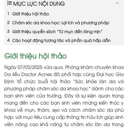
MỤC LỤC NỘI DUNG
Giới thiệu hội thảo
Chăm sóc da khoa học: Lợi ích và phương pháp
Giới thiệu quyển sách “Từ mụn đến láng mịn”
Các hoạt động tương tác và phần quà hấp dẫn
Giới thiệu hội thảo
Ngày 07/03/2025 vừa qua,
Phòng khám chuyên khoa
Da liễu Doctor Acnes
đã phối hợp cùng Đại học Gia
Định tổ chức buổi hội thảo “Sức khỏe làn da và
phương pháp chăm sóc da khoa học” dành cho các
bạn sinh viên của trường. Đây là sự kiện quan trọng
mang đến cho các bạn sinh viên những kiến thức y
khoa về mụn, thâm, sẹo và cách chăm sóc da phù
hợp, với mục tiêu cung cấp thông tin hữu ích giúp sinh
viên nâng cao khả năng tự chăm sóc làn da trong