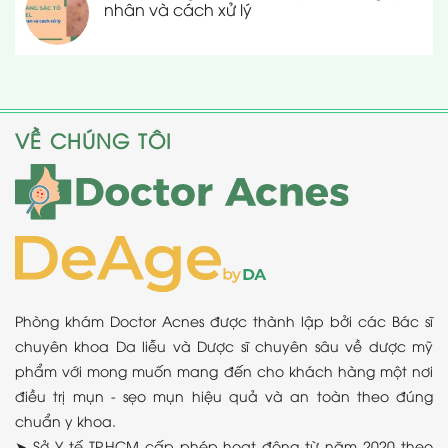
nhân và cách xử lý
VỀ CHÚNG TÔI
Phòng khám Doctor Acnes được thành lập bởi các Bác sĩ
chuyên khoa Da liễu và Dược sĩ chuyên sâu về dược mỹ
phẩm với mong muốn mang đến cho khách hàng một nơi
điều trị mụn - sẹo mụn hiệu quả và an toàn theo đúng
chuẩn y khoa.
➤ Sở Y tế TP.HCM cấp phép hoạt động từ năm 2020 theo