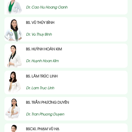
Dr. Cao Nu Hoang Oanh
BS. VŨ THÚY BÌNH
Dr. Vu Thuy BInh
BS. HUỲNH HOÀN KIM
Dr. Huynh Hoan Kim
BS. LÂM TRÚC LINH
Dr. Lam Truc Linh
BS. TRẦN PHƯƠNG DUYÊN
Dr. Tran Phuong Duyen
BSCKI. PHẠM VŨ HẠ