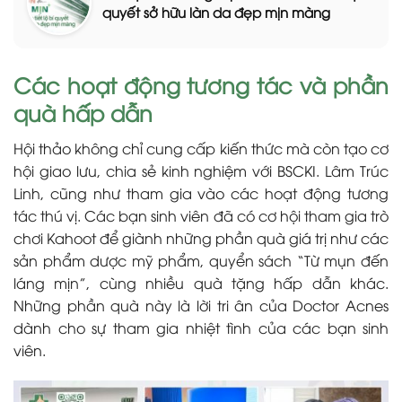
quyết sở hữu làn da đẹp mịn màng
Các hoạt động tương tác và phần
quà hấp dẫn
Hội thảo không chỉ cung cấp kiến thức mà còn tạo cơ
hội giao lưu, chia sẻ kinh nghiệm với BSCKI. Lâm Trúc
Linh, cũng như tham gia vào các hoạt động tương
tác thú vị. Các bạn sinh viên đã có cơ hội tham gia trò
chơi Kahoot để giành những phần quà giá trị như các
sản phẩm dược mỹ phẩm, quyển sách “Từ mụn đến
láng mịn”, cùng nhiều quà tặng hấp dẫn khác.
Những phần quà này là lời tri ân của Doctor Acnes
dành cho sự tham gia nhiệt tình của các bạn sinh
viên.