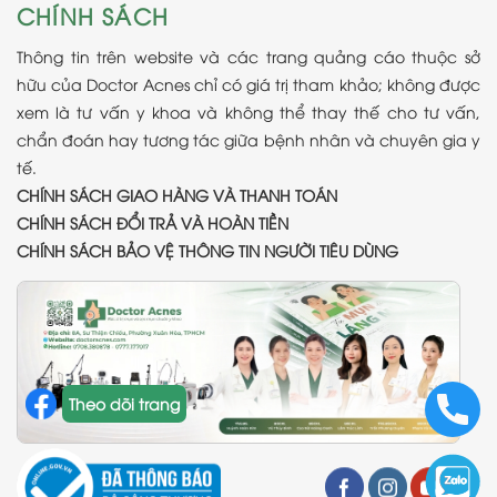
CHÍNH SÁCH
Thông tin trên website và các trang quảng cáo thuộc sở
hữu của Doctor Acnes chỉ có giá trị tham khảo; không được
xem là tư vấn y khoa và không thể thay thế cho tư vấn,
chẩn đoán hay tương tác giữa bệnh nhân và chuyên gia y
tế.
CHÍNH SÁCH GIAO HÀNG VÀ THANH TOÁN
CHÍNH SÁCH ĐỔI TRẢ VÀ HOÀN TIỀN
CHÍNH SÁCH BẢO VỆ THÔNG TIN NGƯỜI TIÊU DÙNG
Theo dõi trang