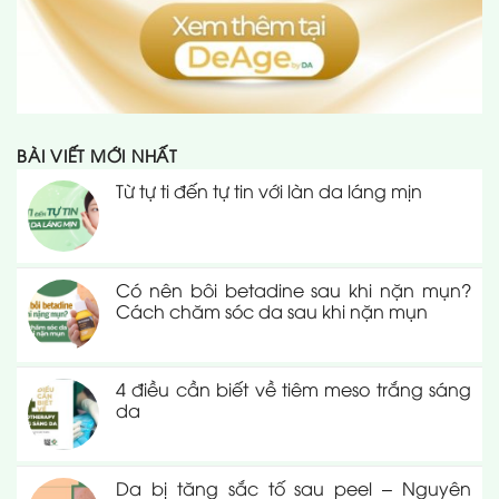
BÀI VIẾT MỚI NHẤT
Từ tự ti đến tự tin với làn da láng mịn
Có nên bôi betadine sau khi nặn mụn?
Cách chăm sóc da sau khi nặn mụn
4 điều cần biết về tiêm meso trắng sáng
da
Da bị tăng sắc tố sau peel – Nguyên