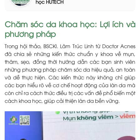
học HUTECH
Chăm sóc da khoa học: Lợi ích và
phương pháp
Trong hội thảo, BSCKI. Lâm Trúc Linh từ Doctor Acnes
đã chia sẻ những kiến thức chuẩn y khoa về mụn,
thâm, sẹo, đồng thời hướng dẫn các bạn sinh viên
những phương pháp chăm sóc da hiệu quả, an toàn
và dễ thực hiện. Các kiến thức này không chỉ giúp
các bạn hiểu rõ về cơ chế hoạt động của làn da mà
còn chỉ ra cách thức điều trị các vấn đề phổ biến một
cách khoa học, giúp cải thiện làn da bền vững.