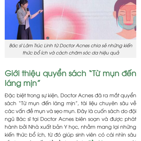
Bác sĩ
Lâm Trúc Linh từ Doctor Acnes chia sẻ
những kiến
thức bổ ích và cách chăm sóc da hiệu quả
Giới thiệu quyển sách “Từ mụn đến
láng mịn”
Đặc biệt trong sự kiện, Doctor Acnes đã ra mắt quyển
sách “Từ mụn đến láng mịn”, tài liệu chuyên sâu về
các vấn đề mụn và sẹo mụn. Đây là cuốn sách do đội
ngũ Bác sĩ tại Doctor Acnes biên soạn và được phát
hành bởi Nhà xuất bản Y học, nhằm mang lại những
kiến thức bổ ích, từ đó giúp sinh viên có cái nhìn sâu