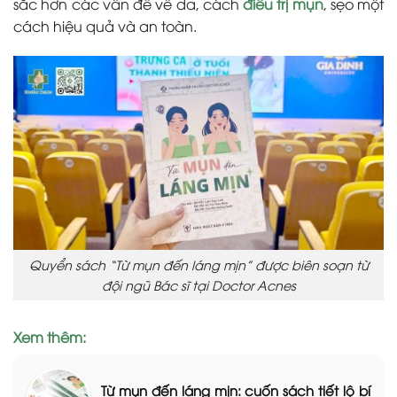
sắc hơn các vấn đề về da, cách
điều trị mụn
, sẹo một
cách hiệu quả và an toàn.
Quyển sách “Từ mụn đến láng mịn” được biên soạn từ
đội ngũ Bác sĩ tại Doctor Acnes
Xem thêm:
Từ mụn đến láng mịn: cuốn sách tiết lộ bí