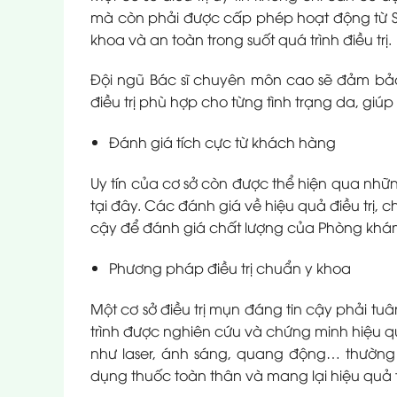
mà còn phải được cấp phép hoạt động từ Sở
khoa và an toàn trong suốt quá trình điều trị.
Đội ngũ Bác sĩ chuyên môn cao sẽ đảm b
điều trị phù hợp cho từng tình trạng da, giú
Đánh giá tích cực từ khách hàng
Uy tín của cơ sở còn được thể hiện qua nhữn
tại đây. Các đánh giá về hiệu quả điều trị, c
cậy để đánh giá chất lượng của Phòng khá
Phương pháp điều trị chuẩn y khoa
Một cơ sở điều trị mụn đáng tin cậy phải tu
trình được nghiên cứu và chứng minh hiệu q
như laser, ánh sáng, quang động… thường đ
dụng thuốc toàn thân và mang lại hiệu quả tố