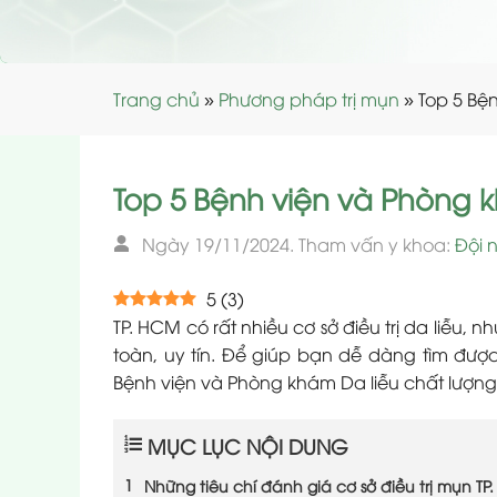
Trang chủ
»
Phương pháp trị mụn
»
Top 5 Bệ
Top 5 Bệnh viện và Phòng k
Ngày 19/11/2024. Tham vấn y khoa:
Đội 
5
(
3
)
TP. HCM có rất nhiều cơ sở điều trị da liễu,
toàn, uy tín. Để giúp bạn dễ dàng tìm được
Bệnh viện và Phòng khám Da liễu chất lượn
MỤC LỤC NỘI DUNG
Những tiêu chí đánh giá cơ sở điều trị mụn TP