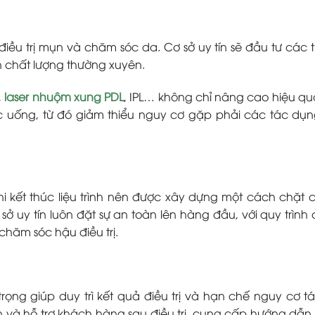
 điều trị mụn và chăm sóc da. Cơ sở uy tín sẽ đầu tư các th
nh chất lượng thường xuyên.
,
laser nhuộm xung PDL
, IPL… không chỉ nâng cao hiệu qu
ốc uống, từ đó giảm thiểu nguy cơ gặp phải các tác dụ
hi kết thúc liệu trình nên được xây dựng một cách chặt 
ở uy tín luôn đặt sự an toàn lên hàng đầu, với quy trình
chăm sóc hậu điều trị.
rọng giúp duy trì kết quả điều trị và hạn chế nguy cơ tá
 vấn và hỗ trợ khách hàng sau điều trị, cung cấp hướng dẫ