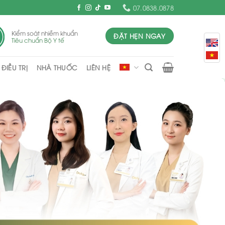
07.0838.0878
Kiểm soát nhiễm khuẩn
ĐẶT HẸN NGAY
Tiêu chuẩn Bộ Y tế
ĐIỀU TRỊ
NHÀ THUỐC
LIÊN HỆ