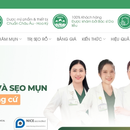
100% Khách hàng
Dược mỹ phẩm & thiết bị
Được khám bởi Bác sĩ Da
Chuẩn Châu Âu - Hoa Kỳ
liễu
THÂM MỤN
TRỊ SẸO RỖ
KIẾN THỨC
BẢNG GIÁ
HIỆU QUẢ 