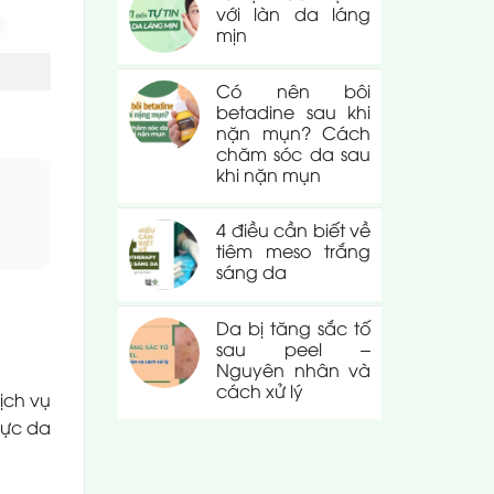
với làn da láng
mịn
Có nên bôi
betadine sau khi
nặn mụn? Cách
chăm sóc da sau
khi nặn mụn
4 điều cần biết về
tiêm meso trắng
sáng da
Da bị tăng sắc tố
sau peel –
Nguyên nhân và
cách xử lý
ịch vụ
vực da