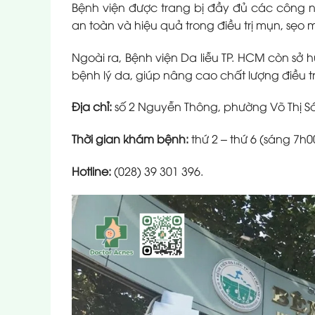
Bệnh viện được trang bị đầy đủ các công ng
an toàn và hiệu quả trong điều trị mụn, sẹo 
Ngoài ra, Bệnh viện Da liễu TP. HCM còn sở
bệnh lý da, giúp nâng cao chất lượng điều t
Địa chỉ:
số 2 Nguyễn Thông, phường Võ Thị Sá
Thời gian khám bệnh:
t
hứ 2 – thứ 6 (sáng 7h0
Hotline:
(028) 39 301 396.