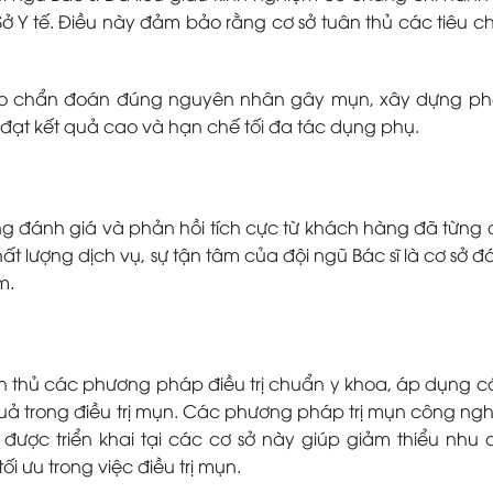
 Y tế. Điều này đảm bảo rằng cơ sở tuân thủ các tiêu c
ảo chẩn đoán đúng nguyên nhân gây mụn, xây dựng p
p đạt kết quả cao và hạn chế tối đa tác dụng phụ.
g đánh giá và phản hồi tích cực từ khách hàng đã từng đi
hất lượng dịch vụ, sự tận tâm của đội ngũ Bác sĩ là cơ sở đ
m.
ân thủ các phương pháp điều trị chuẩn y khoa, áp dụng cá
uả trong điều trị mụn. Các phương pháp trị mụn công ng
ược triển khai tại các cơ sở này giúp giảm thiểu nhu 
i ưu trong việc điều trị mụn.