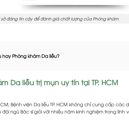
 sở đáng tin cậy để đánh giá chất lượng của Phòng khám
iễu hay Phòng khám Da liễu?
 Da liễu trị mụn uy tín tại TP. HCM
HCM, Bệnh viện Da liễu TP. HCM không chỉ cung cấp các d
 đội ngũ Bác sĩ giỏi với nhiều năm kinh nghiệm trong lĩnh 