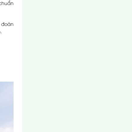
 chuẩn
n đoán
.