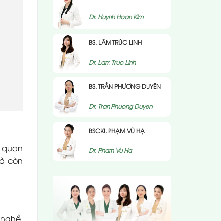
Dr. Huynh Hoan Kim
BS. LÂM TRÚC LINH
Dr. Lam Truc Linh
BS. TRẦN PHƯƠNG DUYÊN
Dr. Tran Phuong Duyen
BSCKI. PHẠM VŨ HẠ
í quan
Dr. Pham Vu Ha
mà còn
 nghề,