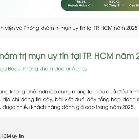
nh viện và Phòng khám trị mụn uy tín tại TP. HCM năm 2025
hám trị mụn uy tín tại TP. HCM năm 
ngũ Bác sĩ Phòng khám Doctor Acnes
 nhưng không phải nơi nào cũng mang lại hiệu quả điều trị 
 địa chỉ đáng tin cậy, bài viết dưới đây tổng hợp danh 
g, được nhiều khách hàng đánh giá cao trong năm 2025.
. HCM uy tín