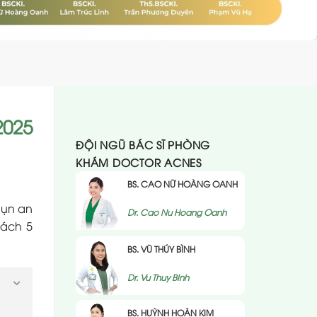
2025
ĐỘI NGŨ BÁC SĨ PHÒNG
KHÁM DOCTOR ACNES
BS. CAO NỮ HOÀNG OANH
mụn an
Dr. Cao Nu Hoang Oanh
sách 5
BS. VŨ THÚY BÌNH
Dr. Vu Thuy BInh
BS. HUỲNH HOÀN KIM