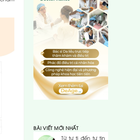
BÀI VIẾT MỚI NHẤT
Từ tự ti đến tự tin