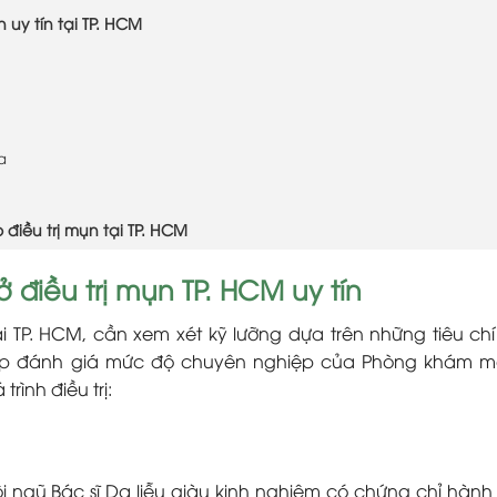
 uy tín tại TP. HCM
a
điều trị mụn tại TP. HCM
 điều trị mụn TP. HCM uy tín
ại TP. HCM, cần xem xét kỹ lưỡng dựa trên những tiêu ch
giúp đánh giá mức độ chuyên nghiệp của Phòng khám 
rình điều trị:
đội ngũ Bác sĩ Da liễu giàu kinh nghiệm có chứng chỉ hành