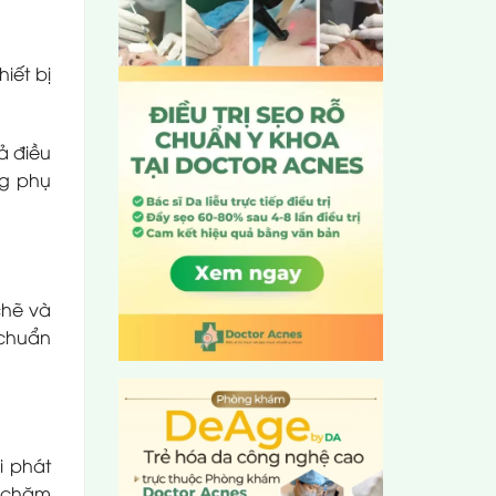
iết bị
ả điều
ng phụ
chẽ và
 chuẩn
i phát
n chăm