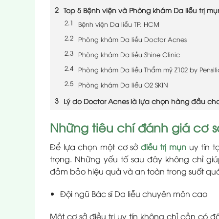
Top 5 Bệnh viện và Phòng khám Da liễu trị mụn
Bệnh viện Da liễu TP. HCM
Phòng khám Da liễu Doctor Acnes
Phòng khám Da liễu Shine Clinic
Phòng khám Da liễu Thẩm mỹ Z102 by Pensili
Phòng khám Da liễu O2 SKIN
Lý do Doctor Acnes là lựa chọn hàng đầu cho 
Những tiêu chí đánh giá cơ sở
Để lựa chọn một cơ sở
điều trị mụn
uy tín t
trọng. Những yếu tố sau đây không chỉ 
đảm bảo hiệu quả và an toàn trong suốt quá t
Đội ngũ Bác sĩ Da liễu chuyên môn cao
Một cơ sở điều trị uy tín không chỉ cần có 