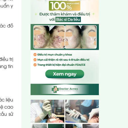
huẩn y
hác đồ
ều trị
áng tin
c liệu
hệ cao
cầu sử