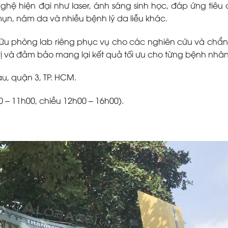
hệ hiện đại như laser, ánh sáng sinh học, đáp ứng tiêu
mụn, nám da và nhiều bệnh lý da liễu khác.
 hữu phòng lab riêng phục vụ cho các nghiên cứu và chẩ
rị và đảm bảo mang lại kết quả tối ưu cho từng bệnh nhân
u, quận 3, TP. HCM.
0 – 11h00, chiều 12h00 – 16h00).