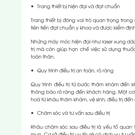
Trang thiết bị hiện đại và đạt chuẩn
Trang thiết bị đóng vai trò quan trọng trong
tiên tiến đạt chuẩn y khoa và được kiểm đị
Những máy móc hiện đại như laser xung dài
trị mà còn giúp hạn chế việc sử dụng thu
toàn thân.
Quy trình điều trị an toàn, rõ ràng
Quy trình điều trị từ bước thăm khám đến k
thông báo rõ ràng đến khách hàng. Một cơ s
hoá từ khâu thăm khám, vệ sinh, điều trị đến 
Chăm sóc và tư vấn sau điều trị
Khâu chăm sóc sau điều trị là yếu tố quan t
mụn. Cơ sở điều trị uy tín sẽ có dịch vụ tư