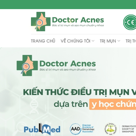
Skip
to
content
VỀ CHÚNG TÔI
TRỊ MỤN
TRỊ 
TRANG CHỦ