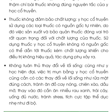
thậm chí bài thuốc không đúng nguyên tắc của y
học cổ truyền.
Thuốc không đảm bảo chất lượng: y học cổ truyền
sử dụng các loại thuốc có nguồn gốc tự nhiên, do
đó việc sản xuất và bảo quản thuốc đóng vai trò
rất quan trọng đối với chất lượng của thuốc. Sử
dụng thuốc y học cổ truyền không rõ nguồn gốc
có thể dẫn tới thuốc kém chất lượng khiến cho
điều trị không hiệu quả, tác dụng phụ xảy ra.
Không tuân thủ thay đổi về lối sống: cũng như y
học hiện đại, việc trị mụn bằng y học cổ truyền
cũng cần có các thay đổi về lối sống như rửa mặt
đúng cách, tránh ăn đồ cay nóng, chiên xào, dầu
mỡ, thay vào đó cần ăn nhiều rau xanh, trái cây,
uống đủ nước, tránh stress, tích cực tập thể dục
nhẹ như đi bộ.