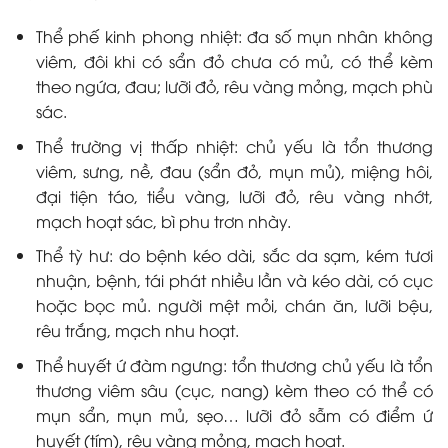
Thể phế kinh phong nhiệt: đa số mụn nhân không
viêm, đôi khi có sẩn đỏ chưa có mủ, có thể kèm
theo ngứa, đau; lưỡi đỏ, rêu vàng mỏng, mạch phù
sác.
Thể trường vị thấp nhiệt: chủ yếu là tổn thương
viêm, sưng, nề, đau (sẩn đỏ, mụn mủ), miệng hôi,
đại tiện táo, tiểu vàng, lưỡi đỏ, rêu vàng nhớt,
mạch hoạt sác, bì phu trơn nhày.
Thể tỳ hư: do bệnh kéo dài, sắc da sạm, kém tươi
nhuận, bệnh, tái phát nhiều lần và kéo dài, có cục
hoặc bọc mủ. người mệt mỏi, chán ăn, lưỡi bệu,
rêu trắng, mạch nhu hoạt.
Thể huyết ứ đàm ngưng: tổn thương chủ yếu là tổn
thương viêm sâu (cục, nang) kèm theo có thể có
mụn sẩn, mụn mủ, sẹo… lưỡi đỏ sẫm có điểm ứ
huyết (tím), rêu vàng mỏng, mạch hoạt.