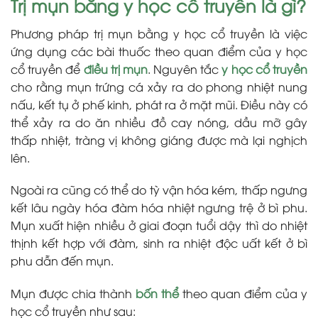
Trị mụn bằng y học cổ truyền là gì?
Phương pháp trị mụn bằng y học cổ truyền là việc
ứng dụng các bài thuốc theo quan điểm của y học
cổ truyền để
điều trị mụn
. Nguyên tắc
y học cổ truyền
cho rằng mụn trứng cá xảy ra do phong nhiệt nung
nấu, kết tụ ở phế kinh, phát ra ở mặt mũi. Điều này có
thể xảy ra do ăn nhiều đồ cay nóng, dầu mỡ gây
thấp nhiệt, tràng vị không giáng được mà lại nghịch
lên.
Ngoài ra cũng có thể do tỳ vận hóa kém, thấp ngưng
kết lâu ngày hóa đàm hóa nhiệt ngưng trệ ở bì phu.
Mụn xuất hiện nhiều ở giai đoạn tuổi dậy thì do nhiệt
thịnh kết hợp với đàm, sinh ra nhiệt độc uất kết ở bì
phu dẫn đến mụn.
Mụn được chia thành
bốn thể
theo quan điểm của y
học cổ truyền như sau: