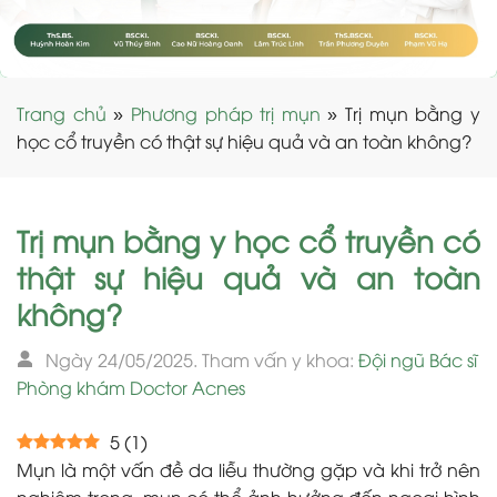
Trang chủ
»
Phương pháp trị mụn
»
Trị mụn bằng y
học cổ truyền có thật sự hiệu quả và an toàn không?
Trị mụn bằng y học cổ truyền có
thật sự hiệu quả và an toàn
không?
Ngày 24/05/2025. Tham vấn y khoa:
Đội ngũ Bác sĩ
Phòng khám Doctor Acnes
5
(
1
)
Mụn là một vấn đề da liễu thường gặp và khi trở nên
nghiêm trọng, mụn có thể ảnh hưởng đến ngoại hình