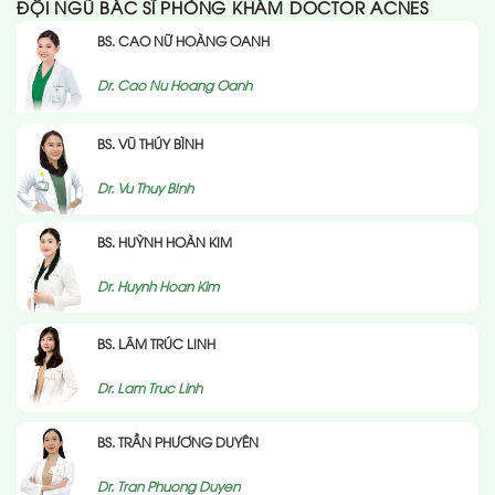
ĐỘI NGŨ BÁC SĨ PHÒNG KHÁM DOCTOR ACNES
BS. CAO NỮ HOÀNG OANH
Dr. Cao Nu Hoang Oanh
BS. VŨ THÚY BÌNH
Dr. Vu Thuy BInh
BS. HUỲNH HOÀN KIM
Dr. Huynh Hoan Kim
BS. LÂM TRÚC LINH
Dr. Lam Truc Linh
BS. TRẦN PHƯƠNG DUYÊN
Dr. Tran Phuong Duyen