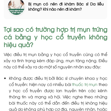
Bị mụn có nên đi khám Bác sĩ Da liễu
không? Khi nào nên đi khám?
Tại sao có trường hợp trị mụn trứng
cá bằng y học cổ truyền không
hiệu quả?
Việc điều trị mụn bằng y học cổ truyền cũng có thể
xảy ra tình trạng kém đáp ứng, mụn tăng nặng. Điều
này có thể xảy ra do một số nguyên nhân sau đây:
Không được điều trị bởi Bác sĩ chuyên khoa y học
cổ truyền: hiện nay có nhiều bài
thuốc trị mụn
theo
y học cổ truyền được lan truyền trên các kênh
thông tin và mạng xã hội. Việc nghe theo những
bài thuốc này có thể dẫn đến điều trị không hiệu
quả do không phù hợp cơ địa, nguyên nhân, hoặc