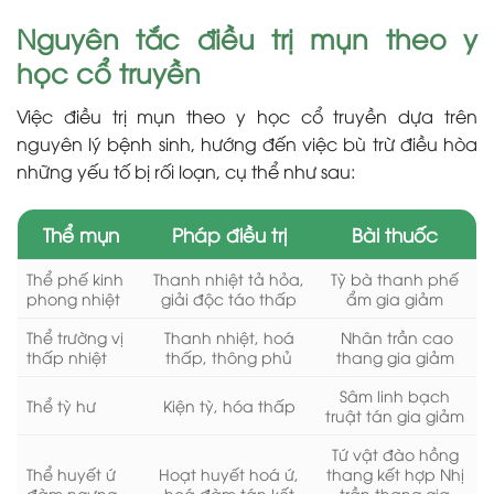
Nguyên tắc điều trị mụn theo y
học cổ truyền
Việc điều trị mụn theo y học cổ truyền dựa trên
nguyên lý bệnh sinh, hướng đến việc bù trừ điều hòa
những yếu tố bị rối loạn, cụ thể như sau:
Thể mụn
Pháp điều trị
Bài thuốc
Thể phế kinh
Thanh nhiệt tả hỏa,
Tỳ bà thanh phế
phong nhiệt
giải độc táo thấp
ẩm gia giảm
Thể trường vị
Thanh nhiệt, hoá
Nhân trần cao
thấp nhiệt
thấp, thông phủ
thang gia giảm
Sâm linh bạch
Thể tỳ hư
Kiện tỳ, hóa thấp
truật tán gia giảm
Tứ vật đào hồng
Thể huyết ứ
Hoạt huyết hoá ứ,
thang kết hợp Nhị
đàm ngưng
hoá đàm tán kết
trần thang gia