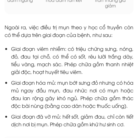
giảm
Ngoài ra, việc điều trị mụn theo y học cổ truyền còn
có thể dựa trên giai đoạn của bệnh, như sau:
Giai đoạn viêm nhiễm: có triệu chứng sưng, nóng,
đỏ, đau tại chỗ, có thể có sốt, rêu lưỡi trắng dày,
tiểu vàng, mạch sác. Phép chữa gồm thanh nhiệt
giải độc, hoạt huyết tiêu viêm.
Giai đoạn hóa mủ: mụn bớt sưng đỏ nhưng có hóa
mủ ngay đầu mụn, đau nhức nơi có mụn hoặc
đau lan rộng gây khó ngủ. Phép chữa gồm thác
độc bài nùng (bằng cao dán hoặc thuốc uống).
Giai đoạn đã vỡ mủ: hết sốt, giảm đau, chỉ còn tiết
dịch nơi bị mụn. Phép chữa gồm khứ hư sinh cơ.