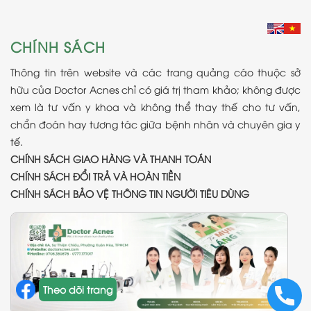
CHÍNH SÁCH
Thông tin trên website và các trang quảng cáo thuộc sở
hữu của Doctor Acnes chỉ có giá trị tham khảo; không được
xem là tư vấn y khoa và không thể thay thế cho tư vấn,
chẩn đoán hay tương tác giữa bệnh nhân và chuyên gia y
tế.
CHÍNH SÁCH GIAO HÀNG VÀ THANH TOÁN
CHÍNH SÁCH ĐỔI TRẢ VÀ HOÀN TIỀN
CHÍNH SÁCH BẢO VỆ THÔNG TIN NGƯỜI TIÊU DÙNG
Theo dõi trang