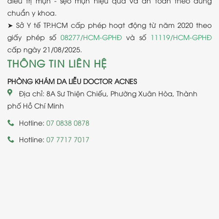
điều trị mụn - sẹo mụn hiệu quả và an toàn theo đúng
chuẩn y khoa.
➤ Sở Y tế TP.HCM cấp phép hoạt động từ năm 2020 theo
giấy phép số
08277/HCM-GPHĐ
và số
11119/HCM-GPHĐ
cấp ngày 21/08/2025.
THÔNG TIN LIÊN HỆ
PHÒNG KHÁM DA LIỄU DOCTOR ACNES
Địa chỉ: 8A Sư Thiện Chiếu, Phường Xuân Hòa, Thành
phố Hồ Chí Minh
Hotline:
07 0838 0878
Hotline:
07 7717 7017