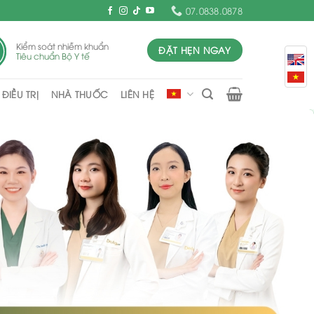
07.0838.0878
Kiểm soát nhiễm khuẩn
ĐẶT HẸN NGAY
Tiêu chuẩn Bộ Y tế
ĐIỀU TRỊ
NHÀ THUỐC
LIÊN HỆ