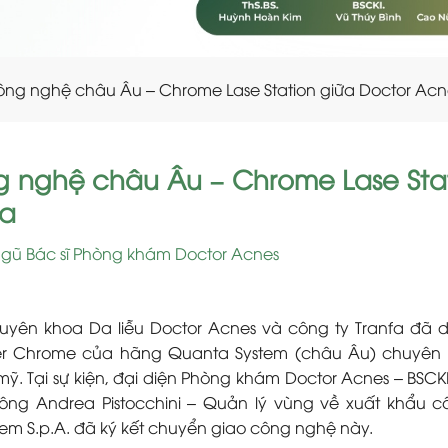
công nghệ châu Âu – Chrome Lase Station giữa Doctor Acn
g nghệ châu Âu – Chrome Lase Sta
fa
ngũ Bác sĩ Phòng khám Doctor Acnes
yên khoa Da liễu Doctor Acnes và công ty Tranfa đã d
ser Chrome của hãng Quanta System (châu Âu) chuyên 
mỹ. Tại sự kiện, đại diện Phòng khám Doctor Acnes – BSCKI
ông Andrea Pistocchini – Quản lý vùng về xuất khẩu c
tem S.p.A. đã ký kết chuyển giao công nghệ này.