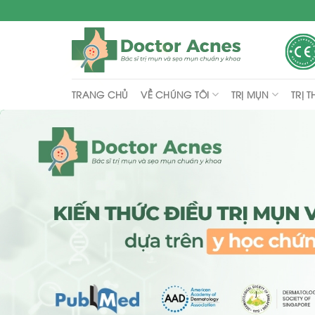
Skip
to
content
VỀ CHÚNG TÔI
TRỊ MỤN
TRỊ 
TRANG CHỦ