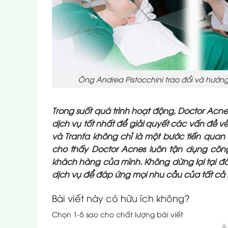
Ông Andrea Pistocchini trao đổi và hướn
Trong suốt quá trình hoạt động, Doctor A
dịch vụ tốt nhất để giải quyết các vấn đề 
và Tranfa không chỉ là một bước tiến quan
cho thấy Doctor Acnes luôn tận dụng công 
khách hàng của mình. Không dừng lại tại đây
dịch vụ để đáp ứng mọi nhu cầu của tất cả
Bài viết này có hữu ích không?
Chọn 1-5 sao cho chất lượng bài viết