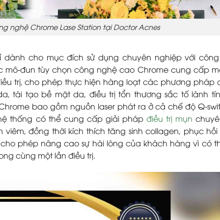
ng nghệ Chrome Lase Station tại Doctor Acnes
 chỉ dành cho mục đích sử dụng chuyên nghiệp với côn
 mô-đun tùy chọn công nghệ cao Chrome cung cấp mộ
iều trị, cho phép thực hiện hàng loạt các phương pháp đi
tái tạo bề mặt da, điều trị tổn thương sắc tố lành tín
Chrome bao gồm nguồn laser phát ra ở cả chế độ Q-swi
n hệ thống có thể cung cấp giải pháp
điều trị mụn
chuyên
viêm, đồng thời kích thích tăng sinh collagen, phục hồi 
e cho phép nâng cao sự hài lòng của khách hàng vì có th
ong cùng một lần điều trị.