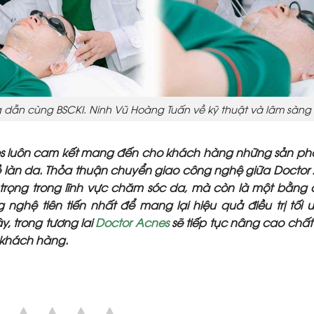
g dẫn cùng BSCKI. Ninh Vũ Hoàng Tuấn về kỹ thuật và lâm sàng
cnes luôn cam kết mang đến cho khách hàng những sản p
về làn da. Thỏa thuận chuyển giao công nghệ giữa Doctor
 trọng trong lĩnh vực chăm sóc da, mà còn là một bằng
nghệ tiên tiến nhất để mang lại hiệu quả điều trị tối 
, trong tương lai
Doctor Acnes
sẽ tiếp tục nâng cao chất
 khách hàng.