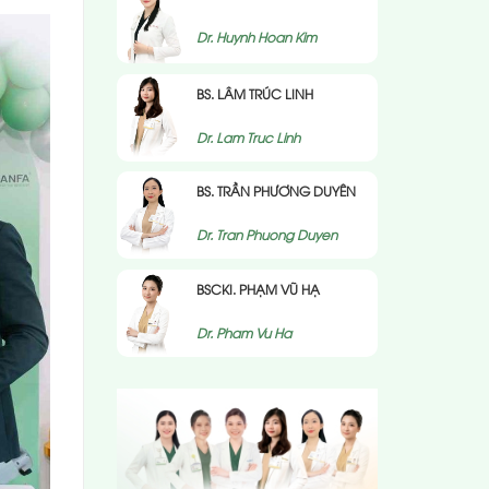
Dr. Huynh Hoan Kim
BS. LÂM TRÚC LINH
Dr. Lam Truc Linh
BS. TRẦN PHƯƠNG DUYÊN
Dr. Tran Phuong Duyen
BSCKI. PHẠM VŨ HẠ
Dr. Pham Vu Ha