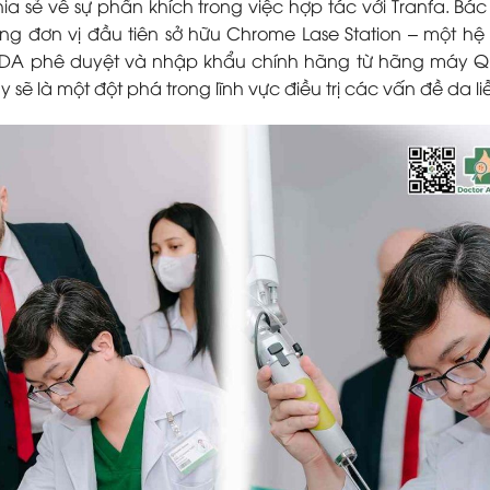
ia sẻ về sự phấn khích trong việc hợp tác với Tranfa. Bác 
ững đơn vị đầu tiên sở hữu Chrome Lase Station – một hệ
ược FDA phê duyệt và nhập khẩu chính hãng từ hãng máy 
 sẽ là một đột phá trong lĩnh vực điều trị các vấn đề da li