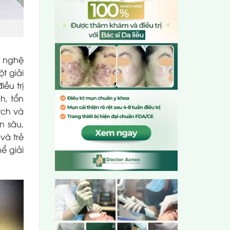
g nghệ
t giải
ều trị
h, tổn
tch và
 sâu,
và trẻ
ể giải