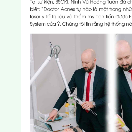
Tại sự kiện, BSCKI. Ninh Vũ Hoàng Tuấn đã ch
biết: “Doctor Acnes tự hào là một trong nh
laser y tế trị liệu và thẩm mỹ tiên tiến đ
System của Ý. Chúng tôi tin rằng hệ thống này