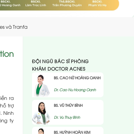
es và Tranfa
tion
ĐỘI NGŨ BÁC SĨ PHÒNG
KHÁM DOCTOR ACNES
BS. CAO NỮ HOÀNG OANH
Dr. Cao Nu Hoang Oanh
iễn ra
hỗ trợ
BS. VŨ THÚY BÌNH
. Ninh
Dr. Vu Thuy BInh
ông ty
BS. HUỲNH HOÀN KIM