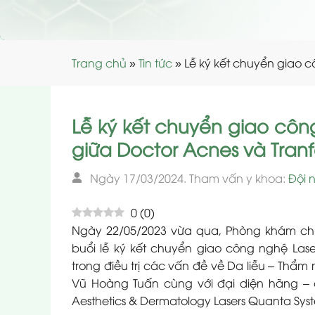
Trang chủ
»
Tin tức
»
Lễ ký kết chuyển giao 
Lễ ký kết chuyển giao côn
giữa Doctor Acnes và Tran
Ngày 17/03/2024. Tham vấn y khoa:
Đội 
0
(
0
)
Ngày 22/05/2023 vừa qua, Phòng khám chu
buổi lễ ký kết chuyển giao công nghệ La
trong điều trị các vấn đề về Da liễu – Thẩm 
Vũ Hoàng Tuấn cùng với đại diện hãng – 
Aesthetics & Dermatology Lasers Quanta Sys