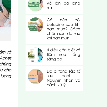
với làn da láng
mịn
Có nên bôi
betadine sau khi
nặn mụn? Cách
chăm sóc da sau
khi nặn mụn
4 điều cần biết về
hẩm và
tiêm meso trắng
 Acnes
sáng da
 chứng
ưu cho
Da bị tăng sắc tố
sau peel –
 lượng
Nguyên nhân và
cách xử lý