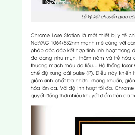
Lễ ký kết chuyển giao cô
Chrome Lase Station là một thiết bị y tế
Nd:YAG 1064/532nm mạnh mẽ cùng với các
pháp độc đáo kết hợp tính linh hoạt trong đ
đa dạng như mụn, thâm nám và trẻ hóa da, 
thương mạch máu da liễu… Hệ thống laser 
chế độ xung dài pulse (P). Điều này khiế
giảm sinh chất bã nhờn, kháng khuẩn, giảm 
hóa làn da. Với độ linh hoạt tối đa, Chrom
quyết đổng thời nhiều khuyết điểm trên da tr