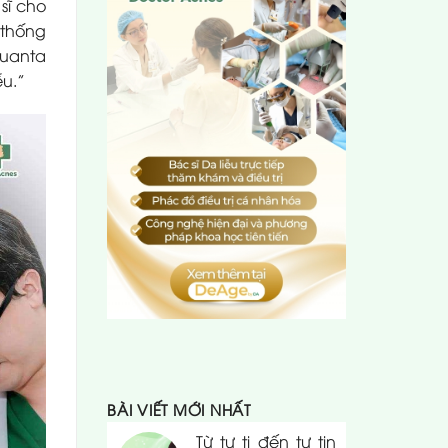
sĩ cho
 thống
Quanta
ễu.”
BÀI VIẾT MỚI NHẤT
Từ tự ti đến tự tin