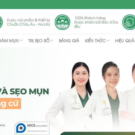
100% Khách hàng
Dược mỹ phẩm & thiết bị
Được khám bởi Bác sĩ Da
Chuẩn Châu Âu - Hoa Kỳ
liễu
THÂM MỤN
TRỊ SẸO RỖ
KIẾN THỨC
BẢNG GIÁ
HIỆU QUẢ 